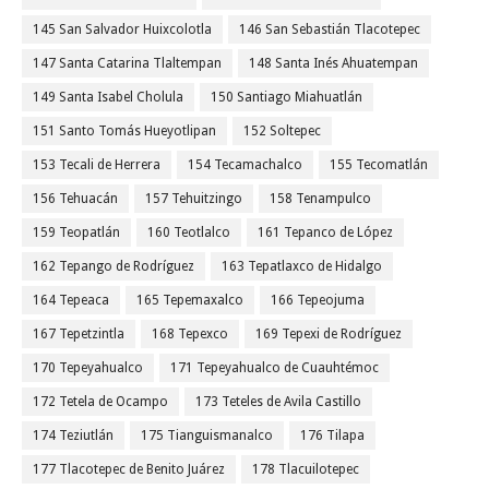
145 San Salvador Huixcolotla
146 San Sebastián Tlacotepec
147 Santa Catarina Tlaltempan
148 Santa Inés Ahuatempan
149 Santa Isabel Cholula
150 Santiago Miahuatlán
151 Santo Tomás Hueyotlipan
152 Soltepec
153 Tecali de Herrera
154 Tecamachalco
155 Tecomatlán
156 Tehuacán
157 Tehuitzingo
158 Tenampulco
159 Teopatlán
160 Teotlalco
161 Tepanco de López
162 Tepango de Rodríguez
163 Tepatlaxco de Hidalgo
164 Tepeaca
165 Tepemaxalco
166 Tepeojuma
167 Tepetzintla
168 Tepexco
169 Tepexi de Rodríguez
170 Tepeyahualco
171 Tepeyahualco de Cuauhtémoc
172 Tetela de Ocampo
173 Teteles de Avila Castillo
174 Teziutlán
175 Tianguismanalco
176 Tilapa
177 Tlacotepec de Benito Juárez
178 Tlacuilotepec