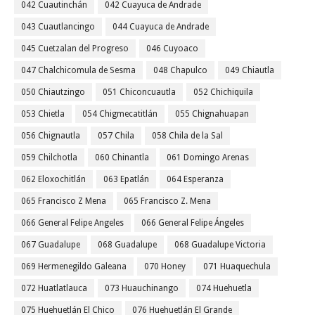
042 Cuautinchán
042 Cuayuca de Andrade
043 Cuautlancingo
044 Cuayuca de Andrade
045 Cuetzalan del Progreso
046 Cuyoaco
047 Chalchicomula de Sesma
048 Chapulco
049 Chiautla
050 Chiautzingo
051 Chiconcuautla
052 Chichiquila
053 Chietla
054 Chigmecatitlán
055 Chignahuapan
056 Chignautla
057 Chila
058 Chila de la Sal
059 Chilchotla
060 Chinantla
061 Domingo Arenas
062 Eloxochitlán
063 Epatlán
064 Esperanza
065 Francisco Z Mena
065 Francisco Z. Mena
066 General Felipe Angeles
066 General Felipe Ángeles
067 Guadalupe
068 Guadalupe
068 Guadalupe Victoria
069 Hermenegildo Galeana
070 Honey
071 Huaquechula
072 Huatlatlauca
073 Huauchinango
074 Huehuetla
075 Huehuetlán El Chico
076 Huehuetlán El Grande