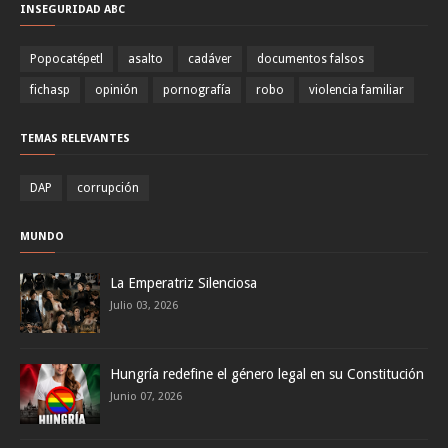
INSEGURIDAD ABC
Popocatépetl
asalto
cadáver
documentos falsos
fichasp
opinión
pornografía
robo
violencia familiar
TEMAS RELEVANTES
DAP
corrupción
MUNDO
La Emperatriz Silenciosa
Julio 03, 2026
Hungría redefine el género legal en su Constitución
Junio 07, 2026