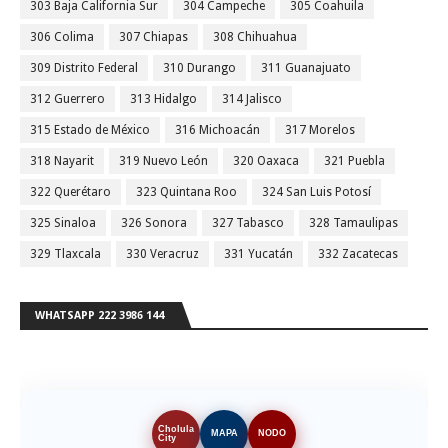
303 Baja California Sur
304 Campeche
305 Coahuila
306 Colima
307 Chiapas
308 Chihuahua
309 Distrito Federal
310 Durango
311 Guanajuato
312 Guerrero
313 Hidalgo
314 Jalisco
315 Estado de México
316 Michoacán
317 Morelos
318 Nayarit
319 Nuevo León
320 Oaxaca
321 Puebla
322 Querétaro
323 Quintana Roo
324 San Luis Potosí
325 Sinaloa
326 Sonora
327 Tabasco
328 Tamaulipas
329 Tlaxcala
330 Veracruz
331 Yucatán
332 Zacatecas
WHATSAPP 222 3986 144
Cholula
MAPA
NODO
City