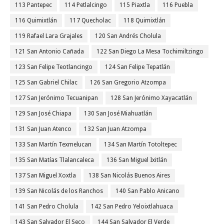
113 Pantepec
114 Petlalcingo
115 Piaxtla
116 Puebla
116 Quimixtlán
117 Quecholac
118 Quimixtlán
119 Rafael Lara Grajales
120 San Andrés Cholula
121 San Antonio Cañada
122 San Diego La Mesa Tochimiltzingo
123 San Felipe Teotlancingo
124 San Felipe Tepatlán
125 San Gabriel Chilac
126 San Gregorio Atzompa
127 San Jerónimo Tecuanipan
128 San Jerónimo Xayacatlán
129 San José Chiapa
130 San José Miahuatlán
131 San Juan Atenco
132 San Juan Atzompa
133 San Martín Texmelucan
134 San Martín Totoltepec
135 San Matías Tlalancaleca
136 San Miguel Ixitlán
137 San Miguel Xoxtla
138 San Nicolás Buenos Aires
139 San Nicolás de los Ranchos
140 San Pablo Anicano
141 San Pedro Cholula
142 San Pedro Yeloixtlahuaca
143 San Salvador El Seco
144 San Salvador El Verde