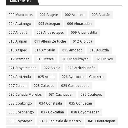
MUNICIPIOS
000 Municipios
001 Acajete
002 Acateno
003 Acatlán
004 Acatzingo
005 Acteopan
006 Ahuacatlán
007 Ahuatlán
008 Ahuazotepec
009 Ahuehuetitla
010 Ajalpan
011 Albino Zertuche
012 Aljojuca
013 Altepexi
014 Amixtlán
015 Amozoc
016 Aquixtla
017 Atempan
018 Atexcal
019 Atlequizayán
020 Atlixco
021 Atoyatempan
022 Atzala
023 Atzitzihuacán
024 Atzitzintla
025 Axutla
026 Ayotoxco de Guerrero
027 Calpan
028 Caltepec
029 Camocuautla
030 Cañada Morelos
031 Caxhuacan
032 Coatepec
033 Coatzingo
034 Cohetzala
035 Cohuecan
036 Coronango
037 Coxcatlán
038 Coyomeapan
039 Coyotepec
040 Cuapiaxtla de Madero
041 Cuautempan