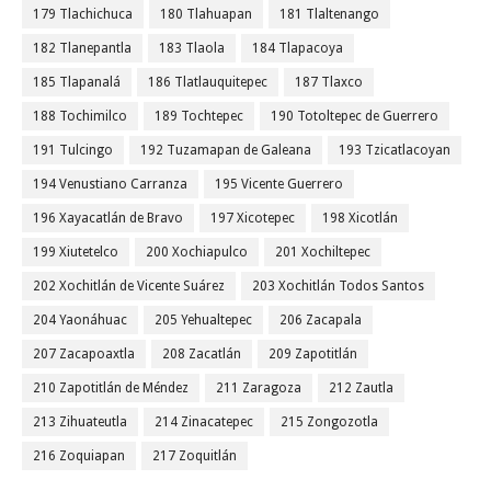
179 Tlachichuca
180 Tlahuapan
181 Tlaltenango
182 Tlanepantla
183 Tlaola
184 Tlapacoya
185 Tlapanalá
186 Tlatlauquitepec
187 Tlaxco
188 Tochimilco
189 Tochtepec
190 Totoltepec de Guerrero
191 Tulcingo
192 Tuzamapan de Galeana
193 Tzicatlacoyan
194 Venustiano Carranza
195 Vicente Guerrero
196 Xayacatlán de Bravo
197 Xicotepec
198 Xicotlán
199 Xiutetelco
200 Xochiapulco
201 Xochiltepec
202 Xochitlán de Vicente Suárez
203 Xochitlán Todos Santos
204 Yaonáhuac
205 Yehualtepec
206 Zacapala
207 Zacapoaxtla
208 Zacatlán
209 Zapotitlán
210 Zapotitlán de Méndez
211 Zaragoza
212 Zautla
213 Zihuateutla
214 Zinacatepec
215 Zongozotla
216 Zoquiapan
217 Zoquitlán