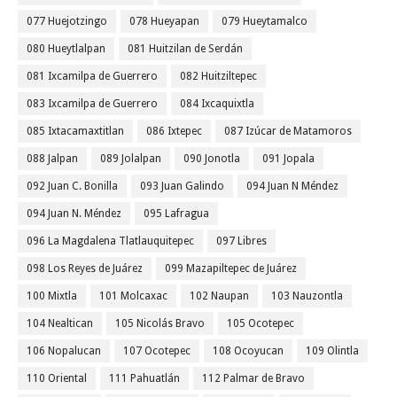
077 Huejotzingo
078 Hueyapan
079 Hueytamalco
080 Hueytlalpan
081 Huitzilan de Serdán
081 Ixcamilpa de Guerrero
082 Huitziltepec
083 Ixcamilpa de Guerrero
084 Ixcaquixtla
085 Ixtacamaxtitlan
086 Ixtepec
087 Izúcar de Matamoros
088 Jalpan
089 Jolalpan
090 Jonotla
091 Jopala
092 Juan C. Bonilla
093 Juan Galindo
094 Juan N Méndez
094 Juan N. Méndez
095 Lafragua
096 La Magdalena Tlatlauquitepec
097 Libres
098 Los Reyes de Juárez
099 Mazapiltepec de Juárez
100 Mixtla
101 Molcaxac
102 Naupan
103 Nauzontla
104 Nealtican
105 Nicolás Bravo
105 Ocotepec
106 Nopalucan
107 Ocotepec
108 Ocoyucan
109 Olintla
110 Oriental
111 Pahuatlán
112 Palmar de Bravo