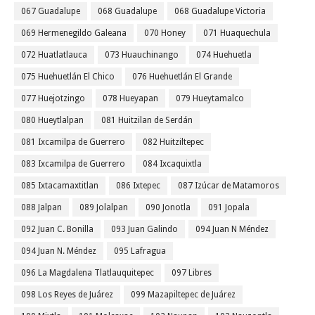
067 Guadalupe
068 Guadalupe
068 Guadalupe Victoria
069 Hermenegildo Galeana
070 Honey
071 Huaquechula
072 Huatlatlauca
073 Huauchinango
074 Huehuetla
075 Huehuetlán El Chico
076 Huehuetlán El Grande
077 Huejotzingo
078 Hueyapan
079 Hueytamalco
080 Hueytlalpan
081 Huitzilan de Serdán
081 Ixcamilpa de Guerrero
082 Huitziltepec
083 Ixcamilpa de Guerrero
084 Ixcaquixtla
085 Ixtacamaxtitlan
086 Ixtepec
087 Izúcar de Matamoros
088 Jalpan
089 Jolalpan
090 Jonotla
091 Jopala
092 Juan C. Bonilla
093 Juan Galindo
094 Juan N Méndez
094 Juan N. Méndez
095 Lafragua
096 La Magdalena Tlatlauquitepec
097 Libres
098 Los Reyes de Juárez
099 Mazapiltepec de Juárez