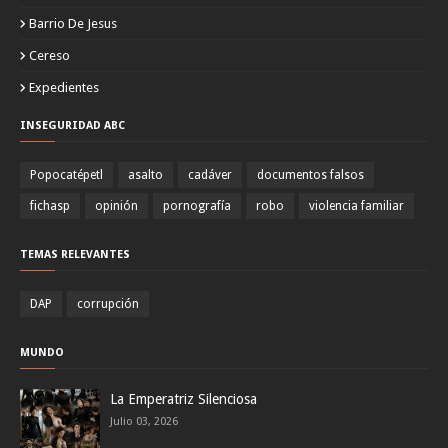
Barrio De Jesus
Cereso
Expedientes
INSEGURIDAD ABC
Popocatépetl
asalto
cadáver
documentos falsos
fichasp
opinión
pornografía
robo
violencia familiar
TEMAS RELEVANTES
DAP
corrupción
MUNDO
La Emperatriz Silenciosa
Julio 03, 2026