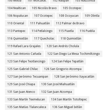
100 Mixtla
101 Molcaxac
102 Naupan
103 Nauzontla
104 Nealtican
105 Nicolás Bravo
105 Ocotepec
106 Nopalucan
107 Ocotepec
108 Ocoyucan
109 Olintla
110 Oriental
111 Pahuatlán
112 Palmar de Bravo
113 Pantepec
114 Petlalcingo
115 Piaxtla
116 Puebla
116 Quimixtlán
117 Quecholac
118 Quimixtlán
119 Rafael Lara Grajales
120 San Andrés Cholula
121 San Antonio Cañada
122 San Diego La Mesa Tochimiltzingo
123 San Felipe Teotlancingo
124 San Felipe Tepatlán
125 San Gabriel Chilac
126 San Gregorio Atzompa
127 San Jerónimo Tecuanipan
128 San Jerónimo Xayacatlán
129 San José Chiapa
130 San José Miahuatlán
131 San Juan Atenco
132 San Juan Atzompa
133 San Martín Texmelucan
134 San Martín Totoltepec
135 San Matías Tlalancaleca
136 San Miguel Ixitlán