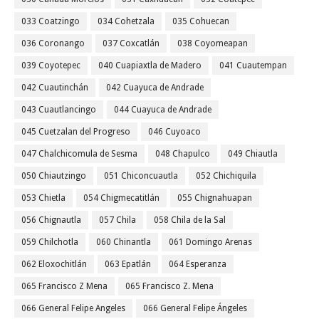
033 Coatzingo
034 Cohetzala
035 Cohuecan
036 Coronango
037 Coxcatlán
038 Coyomeapan
039 Coyotepec
040 Cuapiaxtla de Madero
041 Cuautempan
042 Cuautinchán
042 Cuayuca de Andrade
043 Cuautlancingo
044 Cuayuca de Andrade
045 Cuetzalan del Progreso
046 Cuyoaco
047 Chalchicomula de Sesma
048 Chapulco
049 Chiautla
050 Chiautzingo
051 Chiconcuautla
052 Chichiquila
053 Chietla
054 Chigmecatitlán
055 Chignahuapan
056 Chignautla
057 Chila
058 Chila de la Sal
059 Chilchotla
060 Chinantla
061 Domingo Arenas
062 Eloxochitlán
063 Epatlán
064 Esperanza
065 Francisco Z Mena
065 Francisco Z. Mena
066 General Felipe Angeles
066 General Felipe Ángeles