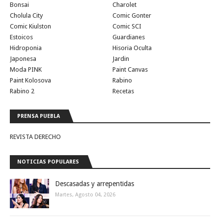
Bonsai
Charolet
Cholula City
Comic Gonter
Comic Kiulston
Comic SCI
Estoicos
Guardianes
Hidroponia
Hisoria Oculta
Japonesa
Jardin
Moda PINK
Paint Canvas
Paint Kolosova
Rabino
Rabino 2
Recetas
PRENSA PUEBLA
REVISTA DERECHO
NOTICIAS POPULARES
Descasadas y arrepentidas
Martes, Agosto 04, 2026