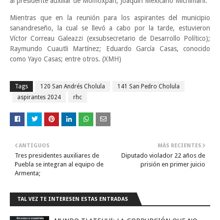
al presidente auxiliar de Momoxpan, Joaquín Mexicano Michimani.
Mientras que en la reunión para los aspirantes del municipio
sanandreseño, la cual se llevó a cabo por la tarde, estuvieron
Víctor Correau Galeazzi (exsubsecretario de Desarrollo Político);
Raymundo Cuautli Martínez; Eduardo García Casas, conocido
como Yayo Casas; entre otros. (XMH)
Tags
120 San Andrés Cholula
141 San Pedro Cholula
aspirantes 2024
rhc
ANTIGUOS
MÁS RECIENTES
Tres presidentes auxiliares de
Diputado violador 22 años de
Puebla se integran al equipo de
prisión en primer juicio
Armenta;
TAL VEZ TE INTERESEN ESTAS ENTRADAS