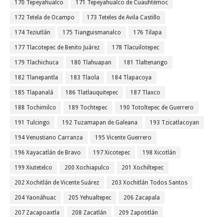
170 Tepeyahualco
171 Tepeyahualco de Cuauhtémoc
172 Tetela de Ocampo
173 Teteles de Avila Castillo
174 Teziutlán
175 Tianguismanalco
176 Tilapa
177 Tlacotepec de Benito Juárez
178 Tlacuilotepec
179 Tlachichuca
180 Tlahuapan
181 Tlaltenango
182 Tlanepantla
183 Tlaola
184 Tlapacoya
185 Tlapanalá
186 Tlatlauquitepec
187 Tlaxco
188 Tochimilco
189 Tochtepec
190 Totoltepec de Guerrero
191 Tulcingo
192 Tuzamapan de Galeana
193 Tzicatlacoyan
194 Venustiano Carranza
195 Vicente Guerrero
196 Xayacatlán de Bravo
197 Xicotepec
198 Xicotlán
199 Xiutetelco
200 Xochiapulco
201 Xochiltepec
202 Xochitlán de Vicente Suárez
203 Xochitlán Todos Santos
204 Yaonáhuac
205 Yehualtepec
206 Zacapala
207 Zacapoaxtla
208 Zacatlán
209 Zapotitlán