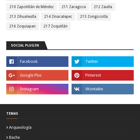
210 Zapotitlán de Méndez
211 Zaragoza
212 Zautla
213 Zihuateutla
214 Zinacatepec
215 Zongozotla
216 Zoquiapan
217 Zoquitlán
SOCIAL PLUGIN
TEMAS
Arqueología
Bache