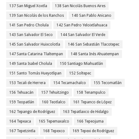
137 San Miguel Xoxtla
138 San Nicolás Buenos Aires
139 San Nicolás de los Ranchos
140 San Pablo Anicano
141 San Pedro Cholula
142 San Pedro Yeloixtlahuaca
143 San Salvador El Seco
144 San Salvador El Verde
145 San Salvador Huixcolotla
146 San Sebastián Tlacotepec
147 Santa Catarina Tlaltempan
148 Santa Inés Ahuatempan
149 Santa Isabel Cholula
150 Santiago Miahuatlán
151 Santo Tomás Hueyotlipan
152 Soltepec
153 Tecali de Herrera
154 Tecamachalco
155 Tecomatlán
156 Tehuacán
157 Tehuitzingo
158 Tenampulco
159 Teopatlán
160 Teotlalco
161 Tepanco de López
162 Tepango de Rodríguez
163 Tepatlaxco de Hidalgo
164 Tepeaca
165 Tepemaxalco
166 Tepeojuma
167 Tepetzintla
168 Tepexco
169 Tepexi de Rodríguez