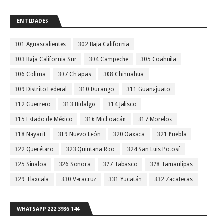
ENTIDADES
301 Aguascalientes
302 Baja California
303 Baja California Sur
304 Campeche
305 Coahuila
306 Colima
307 Chiapas
308 Chihuahua
309 Distrito Federal
310 Durango
311 Guanajuato
312 Guerrero
313 Hidalgo
314 Jalisco
315 Estado de México
316 Michoacán
317 Morelos
318 Nayarit
319 Nuevo León
320 Oaxaca
321 Puebla
322 Querétaro
323 Quintana Roo
324 San Luis Potosí
325 Sinaloa
326 Sonora
327 Tabasco
328 Tamaulipas
329 Tlaxcala
330 Veracruz
331 Yucatán
332 Zacatecas
WHATSAPP 222 3986 144