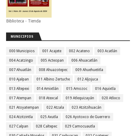
Biblioteca - Tienda
MUNICIPIOS
000 Municipios
001 Acajete
002 Acateno
003 Acatlán
004 Acatzingo
005 Acteopan
006 Ahuacatlán
007 Ahuatlán
008 Ahuazotepec
009 Ahuehuetitla
010 Ajalpan
011 Albino Zertuche
012 Aljojuca
013 Altepexi
014 Amixtlán
015 Amozoc
016 Aquixtla
017 Atempan
018 Atexcal
019 Atlequizayán
020 Atlixco
021 Atoyatempan
022 Atzala
023 Atzitzihuacán
024 Atzitzintla
025 Axutla
026 Ayotoxco de Guerrero
027 Calpan
028 Caltepec
029 Camocuautla
030 Cañada Morelos
031 Caxhuacan
032 Coatepec