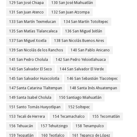
129 San José Chiapa
130 San José Miahuatlán
131 San Juan Atenco
132 San Juan Atzompa
133 San Martín Texmelucan
134 San Martín Totoltepec
135 San Matías Tlalancaleca
136 San Miguel Ixitlán
137 San Miguel Xoxtla
138 San Nicolás Buenos Aires
139 San Nicolás de los Ranchos
140 San Pablo Anicano
141 San Pedro Cholula
142 San Pedro Yeloixtlahuaca
143 San Salvador El Seco
144 San Salvador El Verde
145 San Salvador Huixcolotla
146 San Sebastián Tlacotepec
147 Santa Catarina Tlaltempan
148 Santa Inés Ahuatempan
149 Santa Isabel Cholula
150 Santiago Miahuatlán
151 Santo Tomás Hueyotlipan
152 Soltepec
153 Tecali de Herrera
154 Tecamachalco
155 Tecomatlán
156 Tehuacán
157 Tehuitzingo
158 Tenampulco
159 Teopatlán
160 Teotlalco
161 Tepanco de López