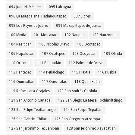
094 Juan N. Méndez
095 Lafragua
096 La Magdalena Tlatlauquitepec
097 Libres
098 Los Reyes de Juárez
099 Mazapiltepec de Juárez
100 Mixtla
101 Molcaxac
102 Naupan
103 Nauzontla
104 Nealtican
105 Nicolás Bravo
105 Ocotepec
106 Nopalucan
107 Ocotepec
108 Ocoyucan
109 Olintla
110 Oriental
111 Pahuatlán
112 Palmar de Bravo
113 Pantepec
114 Petlalcingo
115 Piaxtla
116 Puebla
116 Quimixtlán
117 Quecholac
118 Quimixtlán
119 Rafael Lara Grajales
120 San Andrés Cholula
121 San Antonio Cañada
122 San Diego La Mesa Tochimiltzingo
123 San Felipe Teotlancingo
124 San Felipe Tepatlán
125 San Gabriel Chilac
126 San Gregorio Atzompa
127 San Jerónimo Tecuanipan
128 San Jerónimo Xayacatlán