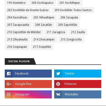
199 Xiutetelco
200 Xochiapulco
201 Xochiltepec
202 Xochitlán de Vicente Suárez
203 Xochitlán Todos Santos
204 Yaonáhuac
205 Yehualtepec
206 Zacapala
207 Zacapoaxtla
208 Zacatlán
209 Zapotitlán
210 Zapotitlán de Méndez
211 Zaragoza
212 Zautla
213 Zihuateutla
214 Zinacatepec
215 Zongozotla
216 Zoquiapan
217 Zoquitlán
SOCIAL PLUGIN