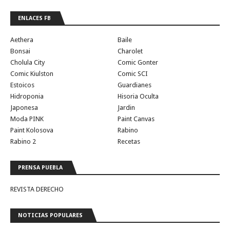
ENLACES FB
Aethera
Baile
Bonsai
Charolet
Cholula City
Comic Gonter
Comic Kiulston
Comic SCI
Estoicos
Guardianes
Hidroponia
Hisoria Oculta
Japonesa
Jardin
Moda PINK
Paint Canvas
Paint Kolosova
Rabino
Rabino 2
Recetas
PRENSA PUEBLA
REVISTA DERECHO
NOTICIAS POPULARES