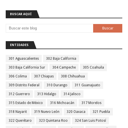
BUSCAR AQUÍ
ENTIDADES
301 Aguascalientes
302 Baja California
303 Baja California Sur
304 Campeche
305 Coahuila
306 Colima
307 Chiapas
308 Chihuahua
309 Distrito Federal
310 Durango
311 Guanajuato
312 Guerrero
313 Hidalgo
314 Jalisco
315 Estado de México
316 Michoacán
317 Morelos
318 Nayarit
319 Nuevo León
320 Oaxaca
321 Puebla
322 Querétaro
323 Quintana Roo
324 San Luis Potosí