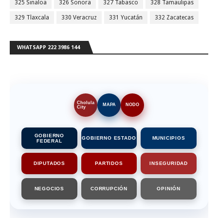
325 Sinaloa
326 Sonora
327 Tabasco
328 Tamaulipas
329 Tlaxcala
330 Veracruz
331 Yucatán
332 Zacatecas
WHATSAPP 222 3986 144
Cholula
MAPA
NODO
City
GOBIERNO
GOBIERNO ESTADO
MUNICIPIOS
FEDERAL
DIPUTADOS
PARTIDOS
INSEGURIDAD
NEGOCIOS
CORRUPCIÓN
OPINIÓN