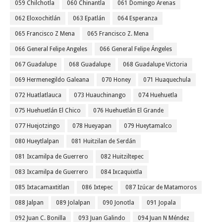
059 Chilchotla
060 Chinantla
061 Domingo Arenas
062 Eloxochitlán
063 Epatlán
064 Esperanza
065 Francisco Z Mena
065 Francisco Z. Mena
066 General Felipe Angeles
066 General Felipe Ángeles
067 Guadalupe
068 Guadalupe
068 Guadalupe Victoria
069 Hermenegildo Galeana
070 Honey
071 Huaquechula
072 Huatlatlauca
073 Huauchinango
074 Huehuetla
075 Huehuetlán El Chico
076 Huehuetlán El Grande
077 Huejotzingo
078 Hueyapan
079 Hueytamalco
080 Hueytlalpan
081 Huitzilan de Serdán
081 Ixcamilpa de Guerrero
082 Huitziltepec
083 Ixcamilpa de Guerrero
084 Ixcaquixtla
085 Ixtacamaxtitlan
086 Ixtepec
087 Izúcar de Matamoros
088 Jalpan
089 Jolalpan
090 Jonotla
091 Jopala
092 Juan C. Bonilla
093 Juan Galindo
094 Juan N Méndez