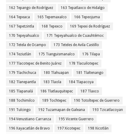
162 Tepango de Rodríguez
163 Tepatlaxco de Hidalgo
164 Tepeaca
165 Tepemaxalco
166 Tepeojuma
167 Tepetzintla
168 Tepexco
169 Tepexi de Rodríguez
170 Tepeyahualco
171 Tepeyahualco de Cuauhtémoc
172 Tetela de Ocampo
173 Teteles de Avila Castillo
174 Teziutlán
175 Tianguismanalco
176 Tilapa
177 Tlacotepec de Benito Juárez
178 Tlacuilotepec
179 Tlachichuca
180 Tlahuapan
181 Tlaltenango
182 Tlanepantla
183 Tlaola
184 Tlapacoya
185 Tlapanalá
186 Tlatlauquitepec
187 Tlaxco
188 Tochimilco
189 Tochtepec
190 Totoltepec de Guerrero
191 Tulcingo
192 Tuzamapan de Galeana
193 Tzicatlacoyan
194 Venustiano Carranza
195 Vicente Guerrero
196 Xayacatlán de Bravo
197 Xicotepec
198 Xicotlán