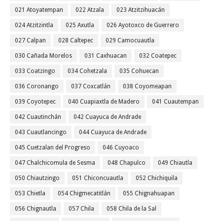
021 Atoyatempan
022 Atzala
023 Atzitzihuacán
024 Atzitzintla
025 Axutla
026 Ayotoxco de Guerrero
027 Calpan
028 Caltepec
029 Camocuautla
030 Cañada Morelos
031 Caxhuacan
032 Coatepec
033 Coatzingo
034 Cohetzala
035 Cohuecan
036 Coronango
037 Coxcatlán
038 Coyomeapan
039 Coyotepec
040 Cuapiaxtla de Madero
041 Cuautempan
042 Cuautinchán
042 Cuayuca de Andrade
043 Cuautlancingo
044 Cuayuca de Andrade
045 Cuetzalan del Progreso
046 Cuyoaco
047 Chalchicomula de Sesma
048 Chapulco
049 Chiautla
050 Chiautzingo
051 Chiconcuautla
052 Chichiquila
053 Chietla
054 Chigmecatitlán
055 Chignahuapan
056 Chignautla
057 Chila
058 Chila de la Sal