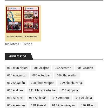
Biblioteca - Tienda
MUNICIPIOS
000 Municipios
001 Acajete
002 Acateno
003 Acatlán
004 Acatzingo
005 Acteopan
006 Ahuacatlán
007 Ahuatlán
008 Ahuazotepec
009 Ahuehuetitla
010 Ajalpan
011 Albino Zertuche
012 Aljojuca
013 Altepexi
014 Amixtlán
015 Amozoc
016 Aquixtla
017 Atempan
018 Atexcal
019 Atlequizayán
020 Atlixco