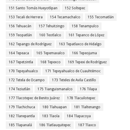
151 Santo Tomás Hueyotlipan
152 Soltepec
153 Tecali de Herrera
154 Tecamachalco
155 Tecomatlán
156 Tehuacán
157 Tehuitzingo
158 Tenampulco
159 Teopatlán
160 Teotlalco
161 Tepanco de López
162 Tepango de Rodríguez
163 Tepatlaxco de Hidalgo
164 Tepeaca
165 Tepemaxalco
166 Tepeojuma
167 Tepetzintla
168 Tepexco
169 Tepexi de Rodríguez
170 Tepeyahualco
171 Tepeyahualco de Cuauhtémoc
172 Tetela de Ocampo
173 Teteles de Avila Castillo
174 Teziutlán
175 Tianguismanalco
176 Tilapa
177 Tlacotepec de Benito Juárez
178 Tlacuilotepec
179 Tlachichuca
180 Tlahuapan
181 Tlaltenango
182 Tlanepantla
183 Tlaola
184 Tlapacoya
185 Tlapanalá
186 Tlatlauquitepec
187 Tlaxco