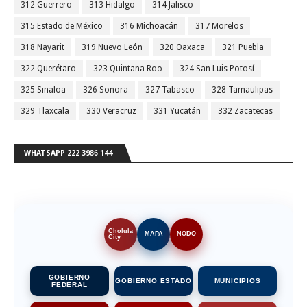
312 Guerrero
313 Hidalgo
314 Jalisco
315 Estado de México
316 Michoacán
317 Morelos
318 Nayarit
319 Nuevo León
320 Oaxaca
321 Puebla
322 Querétaro
323 Quintana Roo
324 San Luis Potosí
325 Sinaloa
326 Sonora
327 Tabasco
328 Tamaulipas
329 Tlaxcala
330 Veracruz
331 Yucatán
332 Zacatecas
WHATSAPP 222 3986 144
Cholula
MAPA
NODO
City
GOBIERNO
GOBIERNO ESTADO
MUNICIPIOS
FEDERAL