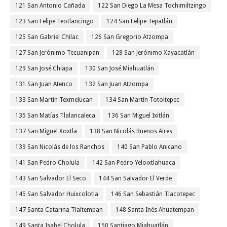
121 San Antonio Cañada
122 San Diego La Mesa Tochimiltzingo
123 San Felipe Teotlancingo
124 San Felipe Tepatlán
125 San Gabriel Chilac
126 San Gregorio Atzompa
127 San Jerónimo Tecuanipan
128 San Jerónimo Xayacatlán
129 San José Chiapa
130 San José Miahuatlán
131 San Juan Atenco
132 San Juan Atzompa
133 San Martín Texmelucan
134 San Martín Totoltepec
135 San Matías Tlalancaleca
136 San Miguel Ixitlán
137 San Miguel Xoxtla
138 San Nicolás Buenos Aires
139 San Nicolás de los Ranchos
140 San Pablo Anicano
141 San Pedro Cholula
142 San Pedro Yeloixtlahuaca
143 San Salvador El Seco
144 San Salvador El Verde
145 San Salvador Huixcolotla
146 San Sebastián Tlacotepec
147 Santa Catarina Tlaltempan
148 Santa Inés Ahuatempan
149 Santa Isabel Cholula
150 Santiago Miahuatlán