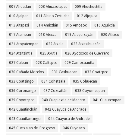
007 Ahuatlán
008 Ahuazotepec
009 Ahuehuetitla
010 Ajalpan
011 Albino Zertuche
012 Aljojuca
013 Altepexi
014 Amixtlán
015 Amozoc
016 Aquixtla
017 Atempan
018 Atexcal
019 Atlequizayán
020 Atlixco
021 Atoyatempan
022 Atzala
023 Atzitzihuacán
024 Atzitzintla
025 Axutla
026 Ayotoxco de Guerrero
027 Calpan
028 Caltepec
029 Camocuautla
030 Cañada Morelos
031 Caxhuacan
032 Coatepec
033 Coatzingo
034 Cohetzala
035 Cohuecan
036 Coronango
037 Coxcatlán
038 Coyomeapan
039 Coyotepec
040 Cuapiaxtla de Madero
041 Cuautempan
042 Cuautinchán
042 Cuayuca de Andrade
043 Cuautlancingo
044 Cuayuca de Andrade
045 Cuetzalan del Progreso
046 Cuyoaco