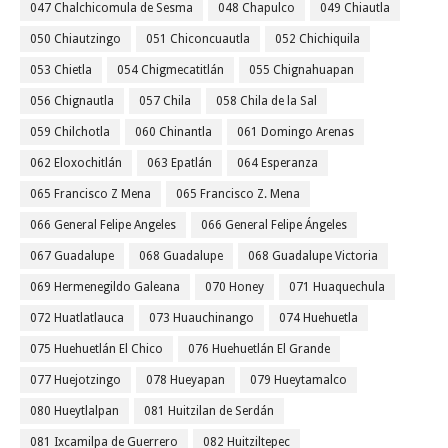
047 Chalchicomula de Sesma
048 Chapulco
049 Chiautla
050 Chiautzingo
051 Chiconcuautla
052 Chichiquila
053 Chietla
054 Chigmecatitlán
055 Chignahuapan
056 Chignautla
057 Chila
058 Chila de la Sal
059 Chilchotla
060 Chinantla
061 Domingo Arenas
062 Eloxochitlán
063 Epatlán
064 Esperanza
065 Francisco Z Mena
065 Francisco Z. Mena
066 General Felipe Angeles
066 General Felipe Ángeles
067 Guadalupe
068 Guadalupe
068 Guadalupe Victoria
069 Hermenegildo Galeana
070 Honey
071 Huaquechula
072 Huatlatlauca
073 Huauchinango
074 Huehuetla
075 Huehuetlán El Chico
076 Huehuetlán El Grande
077 Huejotzingo
078 Hueyapan
079 Hueytamalco
080 Hueytlalpan
081 Huitzilan de Serdán
081 Ixcamilpa de Guerrero
082 Huitziltepec