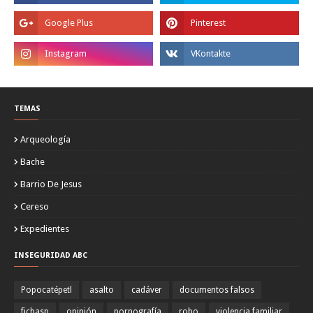
TEMAS
Arqueología
Bache
Barrio De Jesus
Cereso
Expedientes
INSEGURIDAD ABC
Popocatépetl
asalto
cadáver
documentos falsos
fichasp
opinión
pornografía
robo
violencia familiar