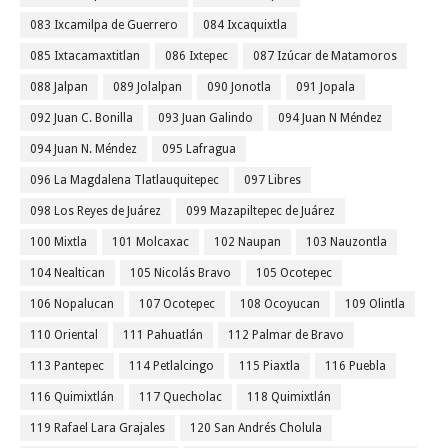
083 Ixcamilpa de Guerrero
084 Ixcaquixtla
085 Ixtacamaxtitlan
086 Ixtepec
087 Izúcar de Matamoros
088 Jalpan
089 Jolalpan
090 Jonotla
091 Jopala
092 Juan C. Bonilla
093 Juan Galindo
094 Juan N Méndez
094 Juan N. Méndez
095 Lafragua
096 La Magdalena Tlatlauquitepec
097 Libres
098 Los Reyes de Juárez
099 Mazapiltepec de Juárez
100 Mixtla
101 Molcaxac
102 Naupan
103 Nauzontla
104 Nealtican
105 Nicolás Bravo
105 Ocotepec
106 Nopalucan
107 Ocotepec
108 Ocoyucan
109 Olintla
110 Oriental
111 Pahuatlán
112 Palmar de Bravo
113 Pantepec
114 Petlalcingo
115 Piaxtla
116 Puebla
116 Quimixtlán
117 Quecholac
118 Quimixtlán
119 Rafael Lara Grajales
120 San Andrés Cholula