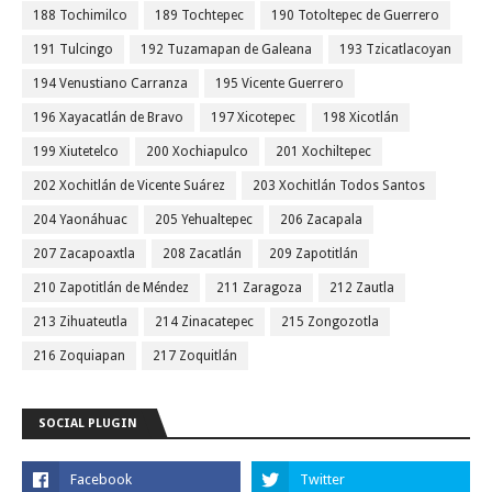
188 Tochimilco
189 Tochtepec
190 Totoltepec de Guerrero
191 Tulcingo
192 Tuzamapan de Galeana
193 Tzicatlacoyan
194 Venustiano Carranza
195 Vicente Guerrero
196 Xayacatlán de Bravo
197 Xicotepec
198 Xicotlán
199 Xiutetelco
200 Xochiapulco
201 Xochiltepec
202 Xochitlán de Vicente Suárez
203 Xochitlán Todos Santos
204 Yaonáhuac
205 Yehualtepec
206 Zacapala
207 Zacapoaxtla
208 Zacatlán
209 Zapotitlán
210 Zapotitlán de Méndez
211 Zaragoza
212 Zautla
213 Zihuateutla
214 Zinacatepec
215 Zongozotla
216 Zoquiapan
217 Zoquitlán
SOCIAL PLUGIN