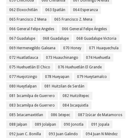
059 Chilchotla
060 Chinantla
061 Domingo Arenas
062 Eloxochitlán
063 Epatlán
064 Esperanza
065 Francisco Z Mena
065 Francisco Z. Mena
066 General Felipe Angeles
066 General Felipe Ángeles
067 Guadalupe
068 Guadalupe
068 Guadalupe Victoria
069 Hermenegildo Galeana
070 Honey
071 Huaquechula
072 Huatlatlauca
073 Huauchinango
074 Huehuetla
075 Huehuetlán El Chico
076 Huehuetlán El Grande
077 Huejotzingo
078 Hueyapan
079 Hueytamalco
080 Hueytlalpan
081 Huitzilan de Serdán
081 Ixcamilpa de Guerrero
082 Huitziltepec
083 Ixcamilpa de Guerrero
084 Ixcaquixtla
085 Ixtacamaxtitlan
086 Ixtepec
087 Izúcar de Matamoros
088 Jalpan
089 Jolalpan
090 Jonotla
091 Jopala
092 Juan C. Bonilla
093 Juan Galindo
094 Juan N Méndez