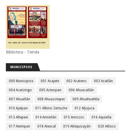
Biblioteca - Tienda
MUNICIPIOS
000 Municipios
001 Acajete
002 Acateno
003 Acatlán
004 Acatzingo
005 Acteopan
006 Ahuacatlán
007 Ahuatlán
008 Ahuazotepec
009 Ahuehuetitla
010 Ajalpan
011 Albino Zertuche
012 Aljojuca
013 Altepexi
014 Amixtlán
015 Amozoc
016 Aquixtla
017 Atempan
018 Atexcal
019 Atlequizayán
020 Atlixco