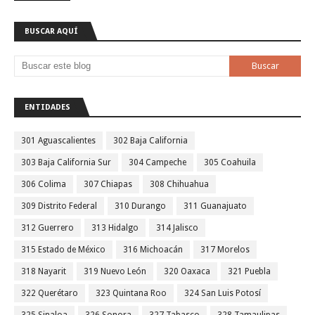
BUSCAR AQUÍ
ENTIDADES
301 Aguascalientes
302 Baja California
303 Baja California Sur
304 Campeche
305 Coahuila
306 Colima
307 Chiapas
308 Chihuahua
309 Distrito Federal
310 Durango
311 Guanajuato
312 Guerrero
313 Hidalgo
314 Jalisco
315 Estado de México
316 Michoacán
317 Morelos
318 Nayarit
319 Nuevo León
320 Oaxaca
321 Puebla
322 Querétaro
323 Quintana Roo
324 San Luis Potosí
325 Sinaloa
326 Sonora
327 Tabasco
328 Tamaulipas