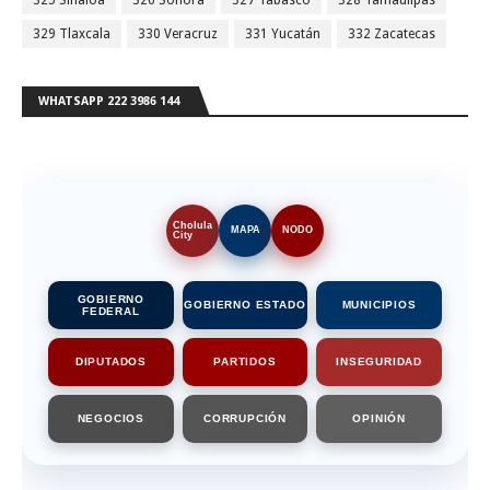
329 Tlaxcala
330 Veracruz
331 Yucatán
332 Zacatecas
WHATSAPP 222 3986 144
Cholula
MAPA
NODO
City
GOBIERNO
GOBIERNO ESTADO
MUNICIPIOS
FEDERAL
DIPUTADOS
PARTIDOS
INSEGURIDAD
NEGOCIOS
CORRUPCIÓN
OPINIÓN