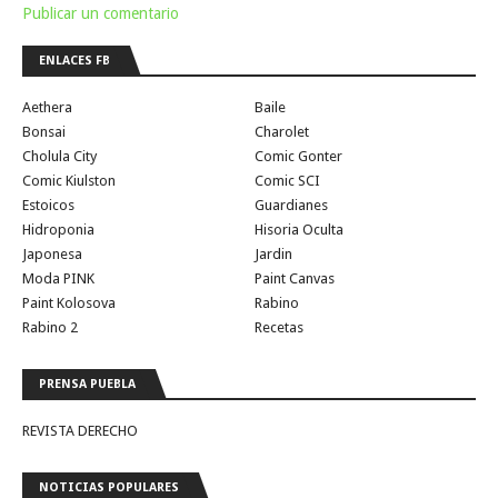
Publicar un comentario
ENLACES FB
Aethera
Baile
Bonsai
Charolet
Cholula City
Comic Gonter
Comic Kiulston
Comic SCI
Estoicos
Guardianes
Hidroponia
Hisoria Oculta
Japonesa
Jardin
Moda PINK
Paint Canvas
Paint Kolosova
Rabino
Rabino 2
Recetas
PRENSA PUEBLA
REVISTA DERECHO
NOTICIAS POPULARES