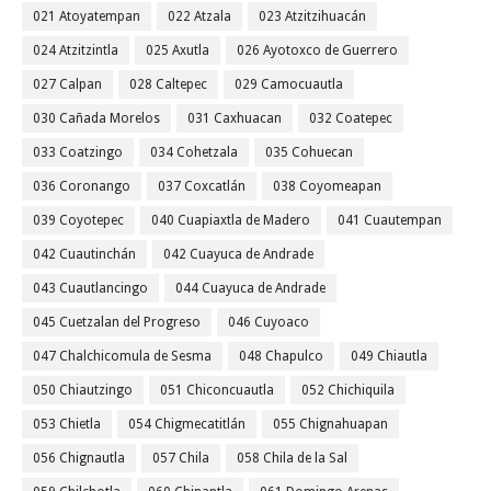
021 Atoyatempan
022 Atzala
023 Atzitzihuacán
024 Atzitzintla
025 Axutla
026 Ayotoxco de Guerrero
027 Calpan
028 Caltepec
029 Camocuautla
030 Cañada Morelos
031 Caxhuacan
032 Coatepec
033 Coatzingo
034 Cohetzala
035 Cohuecan
036 Coronango
037 Coxcatlán
038 Coyomeapan
039 Coyotepec
040 Cuapiaxtla de Madero
041 Cuautempan
042 Cuautinchán
042 Cuayuca de Andrade
043 Cuautlancingo
044 Cuayuca de Andrade
045 Cuetzalan del Progreso
046 Cuyoaco
047 Chalchicomula de Sesma
048 Chapulco
049 Chiautla
050 Chiautzingo
051 Chiconcuautla
052 Chichiquila
053 Chietla
054 Chigmecatitlán
055 Chignahuapan
056 Chignautla
057 Chila
058 Chila de la Sal