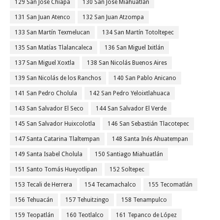
129 San José Chiapa
130 San José Miahuatlán
131 San Juan Atenco
132 San Juan Atzompa
133 San Martín Texmelucan
134 San Martín Totoltepec
135 San Matías Tlalancaleca
136 San Miguel Ixitlán
137 San Miguel Xoxtla
138 San Nicolás Buenos Aires
139 San Nicolás de los Ranchos
140 San Pablo Anicano
141 San Pedro Cholula
142 San Pedro Yeloixtlahuaca
143 San Salvador El Seco
144 San Salvador El Verde
145 San Salvador Huixcolotla
146 San Sebastián Tlacotepec
147 Santa Catarina Tlaltempan
148 Santa Inés Ahuatempan
149 Santa Isabel Cholula
150 Santiago Miahuatlán
151 Santo Tomás Hueyotlipan
152 Soltepec
153 Tecali de Herrera
154 Tecamachalco
155 Tecomatlán
156 Tehuacán
157 Tehuitzingo
158 Tenampulco
159 Teopatlán
160 Teotlalco
161 Tepanco de López