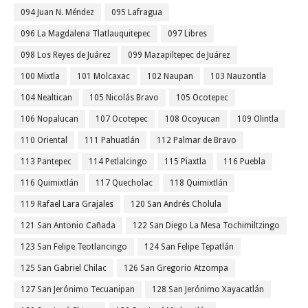
094 Juan N. Méndez
095 Lafragua
096 La Magdalena Tlatlauquitepec
097 Libres
098 Los Reyes de Juárez
099 Mazapiltepec de Juárez
100 Mixtla
101 Molcaxac
102 Naupan
103 Nauzontla
104 Nealtican
105 Nicolás Bravo
105 Ocotepec
106 Nopalucan
107 Ocotepec
108 Ocoyucan
109 Olintla
110 Oriental
111 Pahuatlán
112 Palmar de Bravo
113 Pantepec
114 Petlalcingo
115 Piaxtla
116 Puebla
116 Quimixtlán
117 Quecholac
118 Quimixtlán
119 Rafael Lara Grajales
120 San Andrés Cholula
121 San Antonio Cañada
122 San Diego La Mesa Tochimiltzingo
123 San Felipe Teotlancingo
124 San Felipe Tepatlán
125 San Gabriel Chilac
126 San Gregorio Atzompa
127 San Jerónimo Tecuanipan
128 San Jerónimo Xayacatlán