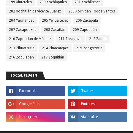
199 Xiutetelco
200 Xochiapulco
201 Xochiltepec
202 Xochitlán de Vicente Suárez
203 Xochitlán Todos Santos
204 Yaonáhuac
205 Yehualtepec
206 Zacapala
207 Zacapoaxtla
208 Zacatlán
209 Zapotitlán
210 Zapotitlán de Méndez
211 Zaragoza
212 Zautla
213 Zihuateutla
214 Zinacatepec
215 Zongozotla
216 Zoquiapan
217 Zoquitlán
SOCIAL PLUGIN