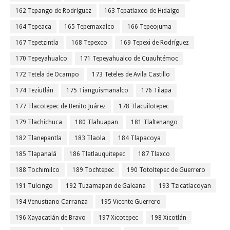
162 Tepango de Rodríguez
163 Tepatlaxco de Hidalgo
164 Tepeaca
165 Tepemaxalco
166 Tepeojuma
167 Tepetzintla
168 Tepexco
169 Tepexi de Rodríguez
170 Tepeyahualco
171 Tepeyahualco de Cuauhtémoc
172 Tetela de Ocampo
173 Teteles de Avila Castillo
174 Teziutlán
175 Tianguismanalco
176 Tilapa
177 Tlacotepec de Benito Juárez
178 Tlacuilotepec
179 Tlachichuca
180 Tlahuapan
181 Tlaltenango
182 Tlanepantla
183 Tlaola
184 Tlapacoya
185 Tlapanalá
186 Tlatlauquitepec
187 Tlaxco
188 Tochimilco
189 Tochtepec
190 Totoltepec de Guerrero
191 Tulcingo
192 Tuzamapan de Galeana
193 Tzicatlacoyan
194 Venustiano Carranza
195 Vicente Guerrero
196 Xayacatlán de Bravo
197 Xicotepec
198 Xicotlán