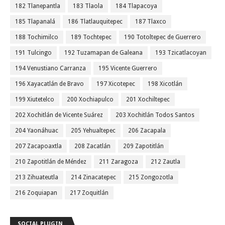
182 Tlanepantla
183 Tlaola
184 Tlapacoya
185 Tlapanalá
186 Tlatlauquitepec
187 Tlaxco
188 Tochimilco
189 Tochtepec
190 Totoltepec de Guerrero
191 Tulcingo
192 Tuzamapan de Galeana
193 Tzicatlacoyan
194 Venustiano Carranza
195 Vicente Guerrero
196 Xayacatlán de Bravo
197 Xicotepec
198 Xicotlán
199 Xiutetelco
200 Xochiapulco
201 Xochiltepec
202 Xochitlán de Vicente Suárez
203 Xochitlán Todos Santos
204 Yaonáhuac
205 Yehualtepec
206 Zacapala
207 Zacapoaxtla
208 Zacatlán
209 Zapotitlán
210 Zapotitlán de Méndez
211 Zaragoza
212 Zautla
213 Zihuateutla
214 Zinacatepec
215 Zongozotla
216 Zoquiapan
217 Zoquitlán
SOCIAL PLUGIN