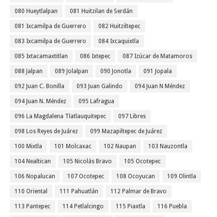
080 Hueytlalpan
081 Huitzilan de Serdán
081 Ixcamilpa de Guerrero
082 Huitziltepec
083 Ixcamilpa de Guerrero
084 Ixcaquixtla
085 Ixtacamaxtitlan
086 Ixtepec
087 Izúcar de Matamoros
088 Jalpan
089 Jolalpan
090 Jonotla
091 Jopala
092 Juan C. Bonilla
093 Juan Galindo
094 Juan N Méndez
094 Juan N. Méndez
095 Lafragua
096 La Magdalena Tlatlauquitepec
097 Libres
098 Los Reyes de Juárez
099 Mazapiltepec de Juárez
100 Mixtla
101 Molcaxac
102 Naupan
103 Nauzontla
104 Nealtican
105 Nicolás Bravo
105 Ocotepec
106 Nopalucan
107 Ocotepec
108 Ocoyucan
109 Olintla
110 Oriental
111 Pahuatlán
112 Palmar de Bravo
113 Pantepec
114 Petlalcingo
115 Piaxtla
116 Puebla