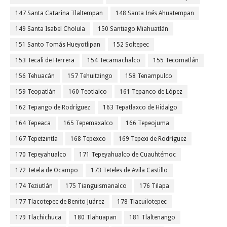
147 Santa Catarina Tlaltempan
148 Santa Inés Ahuatempan
149 Santa Isabel Cholula
150 Santiago Miahuatlán
151 Santo Tomás Hueyotlipan
152 Soltepec
153 Tecali de Herrera
154 Tecamachalco
155 Tecomatlán
156 Tehuacán
157 Tehuitzingo
158 Tenampulco
159 Teopatlán
160 Teotlalco
161 Tepanco de López
162 Tepango de Rodríguez
163 Tepatlaxco de Hidalgo
164 Tepeaca
165 Tepemaxalco
166 Tepeojuma
167 Tepetzintla
168 Tepexco
169 Tepexi de Rodríguez
170 Tepeyahualco
171 Tepeyahualco de Cuauhtémoc
172 Tetela de Ocampo
173 Teteles de Avila Castillo
174 Teziutlán
175 Tianguismanalco
176 Tilapa
177 Tlacotepec de Benito Juárez
178 Tlacuilotepec
179 Tlachichuca
180 Tlahuapan
181 Tlaltenango