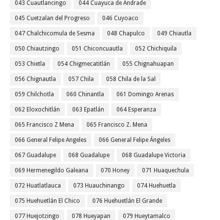
043 Cuautlancingo
044 Cuayuca de Andrade
045 Cuetzalan del Progreso
046 Cuyoaco
047 Chalchicomula de Sesma
048 Chapulco
049 Chiautla
050 Chiautzingo
051 Chiconcuautla
052 Chichiquila
053 Chietla
054 Chigmecatitlán
055 Chignahuapan
056 Chignautla
057 Chila
058 Chila de la Sal
059 Chilchotla
060 Chinantla
061 Domingo Arenas
062 Eloxochitlán
063 Epatlán
064 Esperanza
065 Francisco Z Mena
065 Francisco Z. Mena
066 General Felipe Angeles
066 General Felipe Ángeles
067 Guadalupe
068 Guadalupe
068 Guadalupe Victoria
069 Hermenegildo Galeana
070 Honey
071 Huaquechula
072 Huatlatlauca
073 Huauchinango
074 Huehuetla
075 Huehuetlán El Chico
076 Huehuetlán El Grande
077 Huejotzingo
078 Hueyapan
079 Hueytamalco