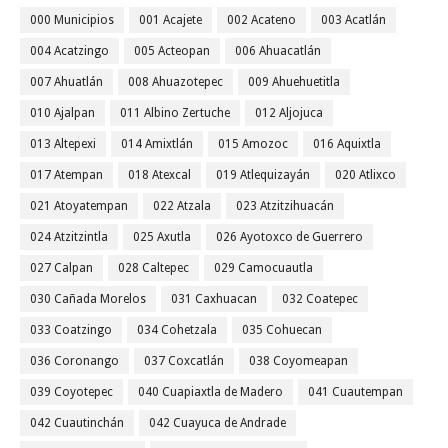
000 Municipios
001 Acajete
002 Acateno
003 Acatlán
004 Acatzingo
005 Acteopan
006 Ahuacatlán
007 Ahuatlán
008 Ahuazotepec
009 Ahuehuetitla
010 Ajalpan
011 Albino Zertuche
012 Aljojuca
013 Altepexi
014 Amixtlán
015 Amozoc
016 Aquixtla
017 Atempan
018 Atexcal
019 Atlequizayán
020 Atlixco
021 Atoyatempan
022 Atzala
023 Atzitzihuacán
024 Atzitzintla
025 Axutla
026 Ayotoxco de Guerrero
027 Calpan
028 Caltepec
029 Camocuautla
030 Cañada Morelos
031 Caxhuacan
032 Coatepec
033 Coatzingo
034 Cohetzala
035 Cohuecan
036 Coronango
037 Coxcatlán
038 Coyomeapan
039 Coyotepec
040 Cuapiaxtla de Madero
041 Cuautempan
042 Cuautinchán
042 Cuayuca de Andrade