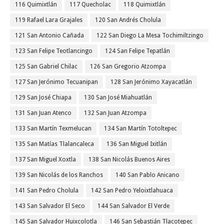
116 Quimixtlán
117 Quecholac
118 Quimixtlán
119 Rafael Lara Grajales
120 San Andrés Cholula
121 San Antonio Cañada
122 San Diego La Mesa Tochimiltzingo
123 San Felipe Teotlancingo
124 San Felipe Tepatlán
125 San Gabriel Chilac
126 San Gregorio Atzompa
127 San Jerónimo Tecuanipan
128 San Jerónimo Xayacatlán
129 San José Chiapa
130 San José Miahuatlán
131 San Juan Atenco
132 San Juan Atzompa
133 San Martín Texmelucan
134 San Martín Totoltepec
135 San Matías Tlalancaleca
136 San Miguel Ixitlán
137 San Miguel Xoxtla
138 San Nicolás Buenos Aires
139 San Nicolás de los Ranchos
140 San Pablo Anicano
141 San Pedro Cholula
142 San Pedro Yeloixtlahuaca
143 San Salvador El Seco
144 San Salvador El Verde
145 San Salvador Huixcolotla
146 San Sebastián Tlacotepec