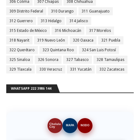
306 Colima
307 Chiapas
308 Chihuahua
309 Distrito Federal
310 Durango
311 Guanajuato
312 Guerrero
313 Hidalgo
314 Jalisco
315 Estado de México
316 Michoacán
317 Morelos
318 Nayarit
319 Nuevo León
320 Oaxaca
321 Puebla
322 Querétaro
323 Quintana Roo
324 San Luis Potosí
325 Sinaloa
326 Sonora
327 Tabasco
328 Tamaulipas
329 Tlaxcala
330 Veracruz
331 Yucatán
332 Zacatecas
WHATSAPP 222 3986 144
Cholula
MAPA
NODO
City