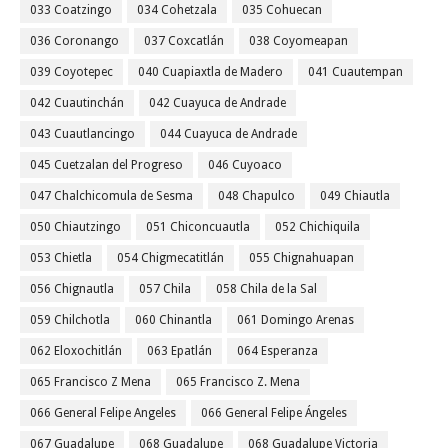
033 Coatzingo
034 Cohetzala
035 Cohuecan
036 Coronango
037 Coxcatlán
038 Coyomeapan
039 Coyotepec
040 Cuapiaxtla de Madero
041 Cuautempan
042 Cuautinchán
042 Cuayuca de Andrade
043 Cuautlancingo
044 Cuayuca de Andrade
045 Cuetzalan del Progreso
046 Cuyoaco
047 Chalchicomula de Sesma
048 Chapulco
049 Chiautla
050 Chiautzingo
051 Chiconcuautla
052 Chichiquila
053 Chietla
054 Chigmecatitlán
055 Chignahuapan
056 Chignautla
057 Chila
058 Chila de la Sal
059 Chilchotla
060 Chinantla
061 Domingo Arenas
062 Eloxochitlán
063 Epatlán
064 Esperanza
065 Francisco Z Mena
065 Francisco Z. Mena
066 General Felipe Angeles
066 General Felipe Ángeles
067 Guadalupe
068 Guadalupe
068 Guadalupe Victoria