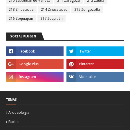
210 Zapotitlán de Méndez
211 Zaragoza
212 Zautla
213 Zihuateutla
214 Zinacatepec
215 Zongozotla
216 Zoquiapan
217 Zoquitlán
SOCIAL PLUGIN
TEMAS
Arqueología
Bache