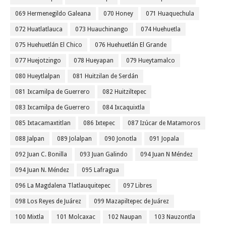
069 Hermenegildo Galeana
070 Honey
071 Huaquechula
072 Huatlatlauca
073 Huauchinango
074 Huehuetla
075 Huehuetlán El Chico
076 Huehuetlán El Grande
077 Huejotzingo
078 Hueyapan
079 Hueytamalco
080 Hueytlalpan
081 Huitzilan de Serdán
081 Ixcamilpa de Guerrero
082 Huitziltepec
083 Ixcamilpa de Guerrero
084 Ixcaquixtla
085 Ixtacamaxtitlan
086 Ixtepec
087 Izúcar de Matamoros
088 Jalpan
089 Jolalpan
090 Jonotla
091 Jopala
092 Juan C. Bonilla
093 Juan Galindo
094 Juan N Méndez
094 Juan N. Méndez
095 Lafragua
096 La Magdalena Tlatlauquitepec
097 Libres
098 Los Reyes de Juárez
099 Mazapiltepec de Juárez
100 Mixtla
101 Molcaxac
102 Naupan
103 Nauzontla