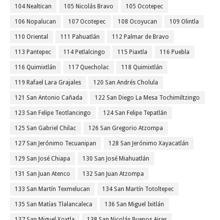
104 Nealtican
105 Nicolás Bravo
105 Ocotepec
106 Nopalucan
107 Ocotepec
108 Ocoyucan
109 Olintla
110 Oriental
111 Pahuatlán
112 Palmar de Bravo
113 Pantepec
114 Petlalcingo
115 Piaxtla
116 Puebla
116 Quimixtlán
117 Quecholac
118 Quimixtlán
119 Rafael Lara Grajales
120 San Andrés Cholula
121 San Antonio Cañada
122 San Diego La Mesa Tochimiltzingo
123 San Felipe Teotlancingo
124 San Felipe Tepatlán
125 San Gabriel Chilac
126 San Gregorio Atzompa
127 San Jerónimo Tecuanipan
128 San Jerónimo Xayacatlán
129 San José Chiapa
130 San José Miahuatlán
131 San Juan Atenco
132 San Juan Atzompa
133 San Martín Texmelucan
134 San Martín Totoltepec
135 San Matías Tlalancaleca
136 San Miguel Ixitlán
137 San Miguel Xoxtla
138 San Nicolás Buenos Aires