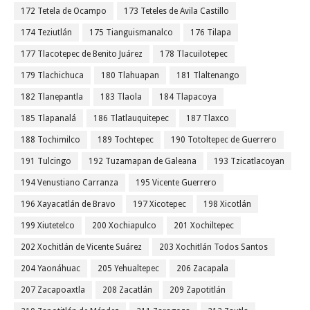
172 Tetela de Ocampo
173 Teteles de Avila Castillo
174 Teziutlán
175 Tianguismanalco
176 Tilapa
177 Tlacotepec de Benito Juárez
178 Tlacuilotepec
179 Tlachichuca
180 Tlahuapan
181 Tlaltenango
182 Tlanepantla
183 Tlaola
184 Tlapacoya
185 Tlapanalá
186 Tlatlauquitepec
187 Tlaxco
188 Tochimilco
189 Tochtepec
190 Totoltepec de Guerrero
191 Tulcingo
192 Tuzamapan de Galeana
193 Tzicatlacoyan
194 Venustiano Carranza
195 Vicente Guerrero
196 Xayacatlán de Bravo
197 Xicotepec
198 Xicotlán
199 Xiutetelco
200 Xochiapulco
201 Xochiltepec
202 Xochitlán de Vicente Suárez
203 Xochitlán Todos Santos
204 Yaonáhuac
205 Yehualtepec
206 Zacapala
207 Zacapoaxtla
208 Zacatlán
209 Zapotitlán