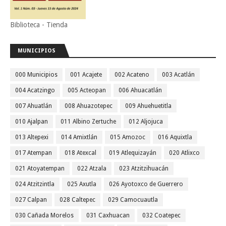
Biblioteca - Tienda
MUNICIPIOS
000 Municipios
001 Acajete
002 Acateno
003 Acatlán
004 Acatzingo
005 Acteopan
006 Ahuacatlán
007 Ahuatlán
008 Ahuazotepec
009 Ahuehuetitla
010 Ajalpan
011 Albino Zertuche
012 Aljojuca
013 Altepexi
014 Amixtlán
015 Amozoc
016 Aquixtla
017 Atempan
018 Atexcal
019 Atlequizayán
020 Atlixco
021 Atoyatempan
022 Atzala
023 Atzitzihuacán
024 Atzitzintla
025 Axutla
026 Ayotoxco de Guerrero
027 Calpan
028 Caltepec
029 Camocuautla
030 Cañada Morelos
031 Caxhuacan
032 Coatepec