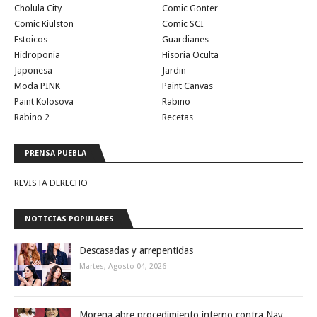
Cholula City
Comic Gonter
Comic Kiulston
Comic SCI
Estoicos
Guardianes
Hidroponia
Hisoria Oculta
Japonesa
Jardin
Moda PINK
Paint Canvas
Paint Kolosova
Rabino
Rabino 2
Recetas
PRENSA PUEBLA
REVISTA DERECHO
NOTICIAS POPULARES
Descasadas y arrepentidas
Martes, Agosto 04, 2026
Morena abre procedimiento interno contra Nay