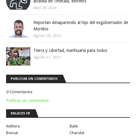
alcaldía de Tetecala, Morelos
Abril 28, 2024
Reportan desaparecido al hijo del exgobernador de
Morelos
Agosto 30, 2023
Tierra y Libertad, marihuana para todos
Agosto 11, 2021
PUBLICAR UN COMENTARIO
0 Comentarios
Publicar un comentario
ENLACES FB
Aethera
Baile
Bonsai
Charolet