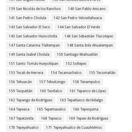
139 San Nicolás de los Ranchos
140 San Pablo Anicano
141 San Pedro Cholula
142 San Pedro Yeloixtlahuaca
143 San Salvador El Seco
144 San Salvador El Verde
145 San Salvador Huixcolotla
146 San Sebastián Tlacotepec
147 Santa Catarina Tlaltempan
148 Santa Inés Ahuatempan
149 Santa Isabel Cholula
150 Santiago Miahuatlán
151 Santo Tomás Hueyotlipan
152 Soltepec
153 Tecali de Herrera
154 Tecamachalco
155 Tecomatlán
156 Tehuacán
157 Tehuitzingo
158 Tenampulco
159 Teopatlán
160 Teotlalco
161 Tepanco de López
162 Tepango de Rodríguez
163 Tepatlaxco de Hidalgo
164 Tepeaca
165 Tepemaxalco
166 Tepeojuma
167 Tepetzintla
168 Tepexco
169 Tepexi de Rodríguez
170 Tepeyahualco
171 Tepeyahualco de Cuauhtémoc