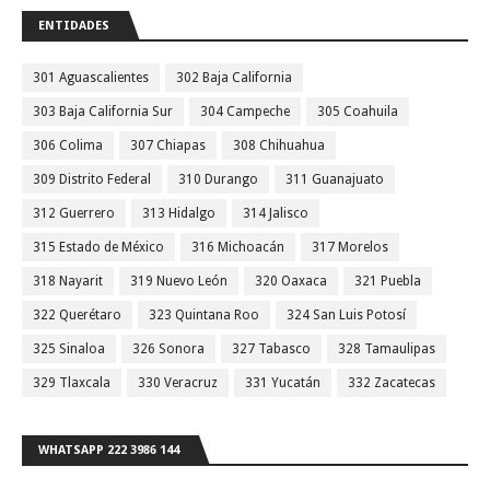
ENTIDADES
301 Aguascalientes
302 Baja California
303 Baja California Sur
304 Campeche
305 Coahuila
306 Colima
307 Chiapas
308 Chihuahua
309 Distrito Federal
310 Durango
311 Guanajuato
312 Guerrero
313 Hidalgo
314 Jalisco
315 Estado de México
316 Michoacán
317 Morelos
318 Nayarit
319 Nuevo León
320 Oaxaca
321 Puebla
322 Querétaro
323 Quintana Roo
324 San Luis Potosí
325 Sinaloa
326 Sonora
327 Tabasco
328 Tamaulipas
329 Tlaxcala
330 Veracruz
331 Yucatán
332 Zacatecas
WHATSAPP 222 3986 144