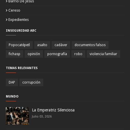
Barrio De Jesus
Cereso
Expedientes
INSEGURIDAD ABC
Popocatépetl
asalto
cadáver
documentos falsos
fichasp
opinión
pornografía
robo
violencia familiar
TEMAS RELEVANTES
DAP
corrupción
MUNDO
La Emperatriz Silenciosa
Julio 03, 2026