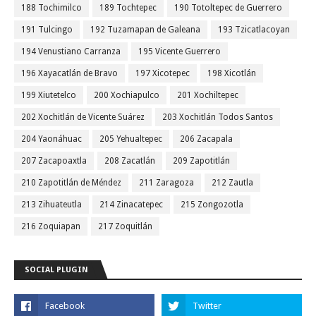
188 Tochimilco
189 Tochtepec
190 Totoltepec de Guerrero
191 Tulcingo
192 Tuzamapan de Galeana
193 Tzicatlacoyan
194 Venustiano Carranza
195 Vicente Guerrero
196 Xayacatlán de Bravo
197 Xicotepec
198 Xicotlán
199 Xiutetelco
200 Xochiapulco
201 Xochiltepec
202 Xochitlán de Vicente Suárez
203 Xochitlán Todos Santos
204 Yaonáhuac
205 Yehualtepec
206 Zacapala
207 Zacapoaxtla
208 Zacatlán
209 Zapotitlán
210 Zapotitlán de Méndez
211 Zaragoza
212 Zautla
213 Zihuateutla
214 Zinacatepec
215 Zongozotla
216 Zoquiapan
217 Zoquitlán
SOCIAL PLUGIN