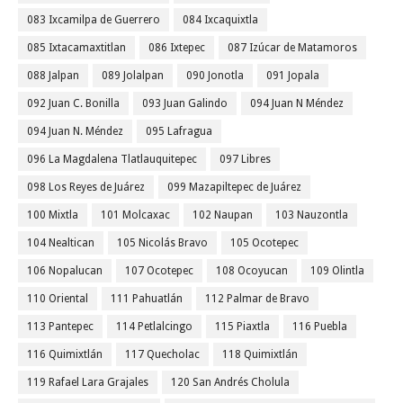
083 Ixcamilpa de Guerrero
084 Ixcaquixtla
085 Ixtacamaxtitlan
086 Ixtepec
087 Izúcar de Matamoros
088 Jalpan
089 Jolalpan
090 Jonotla
091 Jopala
092 Juan C. Bonilla
093 Juan Galindo
094 Juan N Méndez
094 Juan N. Méndez
095 Lafragua
096 La Magdalena Tlatlauquitepec
097 Libres
098 Los Reyes de Juárez
099 Mazapiltepec de Juárez
100 Mixtla
101 Molcaxac
102 Naupan
103 Nauzontla
104 Nealtican
105 Nicolás Bravo
105 Ocotepec
106 Nopalucan
107 Ocotepec
108 Ocoyucan
109 Olintla
110 Oriental
111 Pahuatlán
112 Palmar de Bravo
113 Pantepec
114 Petlalcingo
115 Piaxtla
116 Puebla
116 Quimixtlán
117 Quecholac
118 Quimixtlán
119 Rafael Lara Grajales
120 San Andrés Cholula