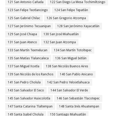
121 San Antonio Cañada
122 San Diego La Mesa Tochimiltzingo
123 San Felipe Teotlancingo
124 San Felipe Tepatlán
125 San Gabriel Chilac
126 San Gregorio Atzompa
127 San Jerónimo Tecuanipan
128 San Jerónimo Xayacatlán
129 San José Chiapa
130 San José Miahuatlán
131 San Juan Atenco
132 San Juan Atzompa
133 San Martín Texmelucan
134 San Martín Totoltepec
135 San Matías Tlalancaleca
136 San Miguel Ixitlán
137 San Miguel Xoxtla
138 San Nicolás Buenos Aires
139 San Nicolás de los Ranchos
140 San Pablo Anicano
141 San Pedro Cholula
142 San Pedro Yeloixtlahuaca
143 San Salvador El Seco
144 San Salvador El Verde
145 San Salvador Huixcolotla
146 San Sebastián Tlacotepec
147 Santa Catarina Tlaltempan
148 Santa Inés Ahuatempan
149 Santa Isabel Cholula
150 Santiago Miahuatlán