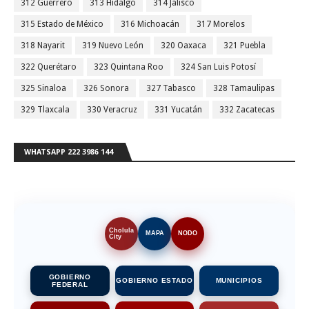
312 Guerrero
313 Hidalgo
314 Jalisco
315 Estado de México
316 Michoacán
317 Morelos
318 Nayarit
319 Nuevo León
320 Oaxaca
321 Puebla
322 Querétaro
323 Quintana Roo
324 San Luis Potosí
325 Sinaloa
326 Sonora
327 Tabasco
328 Tamaulipas
329 Tlaxcala
330 Veracruz
331 Yucatán
332 Zacatecas
WHATSAPP 222 3986 144
Cholula
MAPA
NODO
City
GOBIERNO
GOBIERNO ESTADO
MUNICIPIOS
FEDERAL