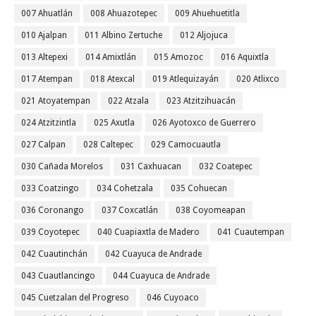
007 Ahuatlán
008 Ahuazotepec
009 Ahuehuetitla
010 Ajalpan
011 Albino Zertuche
012 Aljojuca
013 Altepexi
014 Amixtlán
015 Amozoc
016 Aquixtla
017 Atempan
018 Atexcal
019 Atlequizayán
020 Atlixco
021 Atoyatempan
022 Atzala
023 Atzitzihuacán
024 Atzitzintla
025 Axutla
026 Ayotoxco de Guerrero
027 Calpan
028 Caltepec
029 Camocuautla
030 Cañada Morelos
031 Caxhuacan
032 Coatepec
033 Coatzingo
034 Cohetzala
035 Cohuecan
036 Coronango
037 Coxcatlán
038 Coyomeapan
039 Coyotepec
040 Cuapiaxtla de Madero
041 Cuautempan
042 Cuautinchán
042 Cuayuca de Andrade
043 Cuautlancingo
044 Cuayuca de Andrade
045 Cuetzalan del Progreso
046 Cuyoaco