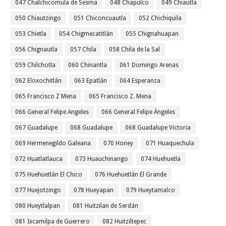
047 Chalchicomula de Sesma
048 Chapulco
049 Chiautla
050 Chiautzingo
051 Chiconcuautla
052 Chichiquila
053 Chietla
054 Chigmecatitlán
055 Chignahuapan
056 Chignautla
057 Chila
058 Chila de la Sal
059 Chilchotla
060 Chinantla
061 Domingo Arenas
062 Eloxochitlán
063 Epatlán
064 Esperanza
065 Francisco Z Mena
065 Francisco Z. Mena
066 General Felipe Angeles
066 General Felipe Ángeles
067 Guadalupe
068 Guadalupe
068 Guadalupe Victoria
069 Hermenegildo Galeana
070 Honey
071 Huaquechula
072 Huatlatlauca
073 Huauchinango
074 Huehuetla
075 Huehuetlán El Chico
076 Huehuetlán El Grande
077 Huejotzingo
078 Hueyapan
079 Hueytamalco
080 Hueytlalpan
081 Huitzilan de Serdán
081 Ixcamilpa de Guerrero
082 Huitziltepec