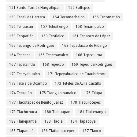
151 Santo Tomás Hueyotlipan
152 Soltepec
153 Tecali de Herrera
154 Tecamachalco
155 Tecomatlán
156 Tehuacán
157 Tehuitzingo
158 Tenampulco
159 Teopatlán
160 Teotlalco
161 Tepanco de López
162 Tepango de Rodríguez
163 Tepatlaxco de Hidalgo
164 Tepeaca
165 Tepemaxalco
166 Tepeojuma
167 Tepetzintla
168 Tepexco
169 Tepexi de Rodríguez
170 Tepeyahualco
171 Tepeyahualco de Cuauhtémoc
172 Tetela de Ocampo
173 Teteles de Avila Castillo
174 Teziutlán
175 Tianguismanalco
176 Tilapa
177 Tlacotepec de Benito Juárez
178 Tlacuilotepec
179 Tlachichuca
180 Tlahuapan
181 Tlaltenango
182 Tlanepantla
183 Tlaola
184 Tlapacoya
185 Tlapanalá
186 Tlatlauquitepec
187 Tlaxco