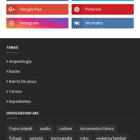
TEMAS
Arqueología
Bache
Barrio De Jesus
Cereso
Expedientes
INSEGURIDAD ABC
Popocatépetl
asalto
cadáver
documentos falsos
fichasp
opinión
pornografía
robo
violencia familiar