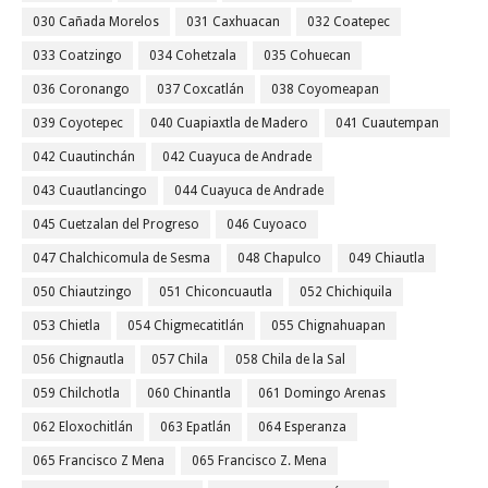
030 Cañada Morelos
031 Caxhuacan
032 Coatepec
033 Coatzingo
034 Cohetzala
035 Cohuecan
036 Coronango
037 Coxcatlán
038 Coyomeapan
039 Coyotepec
040 Cuapiaxtla de Madero
041 Cuautempan
042 Cuautinchán
042 Cuayuca de Andrade
043 Cuautlancingo
044 Cuayuca de Andrade
045 Cuetzalan del Progreso
046 Cuyoaco
047 Chalchicomula de Sesma
048 Chapulco
049 Chiautla
050 Chiautzingo
051 Chiconcuautla
052 Chichiquila
053 Chietla
054 Chigmecatitlán
055 Chignahuapan
056 Chignautla
057 Chila
058 Chila de la Sal
059 Chilchotla
060 Chinantla
061 Domingo Arenas
062 Eloxochitlán
063 Epatlán
064 Esperanza
065 Francisco Z Mena
065 Francisco Z. Mena