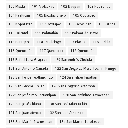
100 Mixtla
101 Molcaxac
102 Naupan
103 Nauzontla
104 Nealtican
105 Nicolás Bravo
105 Ocotepec
106 Nopalucan
107 Ocotepec
108 Ocoyucan
109 Olintla
110 Oriental
111 Pahuatlán
112 Palmar de Bravo
113 Pantepec
114 Petlalcingo
115 Piaxtla
116 Puebla
116 Quimixtlán
117 Quecholac
118 Quimixtlán
119 Rafael Lara Grajales
120 San Andrés Cholula
121 San Antonio Cañada
122 San Diego La Mesa Tochimiltzingo
123 San Felipe Teotlancingo
124 San Felipe Tepatlán
125 San Gabriel Chilac
126 San Gregorio Atzompa
127 San Jerónimo Tecuanipan
128 San Jerónimo Xayacatlán
129 San José Chiapa
130 San José Miahuatlán
131 San Juan Atenco
132 San Juan Atzompa
133 San Martín Texmelucan
134 San Martín Totoltepec