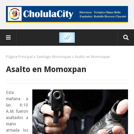
Página Principal
Santiago Momoxpan
Asalto en Momoxpan
Asalto en Momoxpan
Esta
mañana a
las 6:10
A.M. fueron
asaltados a
mano
armada los