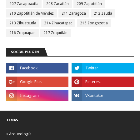
207 Zacapoaxtla
208 Zacatlán
209 Zapotitlán
210 Zapotitlán de Méndez
211 Zaragoza
212 Zautla
213 Zihuateutla
214 Zinacatepec
215 Zongozotla
216 Zoquiapan
217 Zoquitlán
SOCIAL PLUGIN
TEMAS
Arqueología