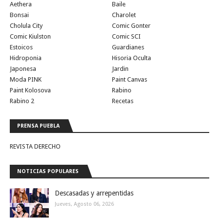
Aethera
Baile
Bonsai
Charolet
Cholula City
Comic Gonter
Comic Kiulston
Comic SCI
Estoicos
Guardianes
Hidroponia
Hisoria Oculta
Japonesa
Jardin
Moda PINK
Paint Canvas
Paint Kolosova
Rabino
Rabino 2
Recetas
PRENSA PUEBLA
REVISTA DERECHO
NOTICIAS POPULARES
Descasadas y arrepentidas
Jueves, Agosto 06, 2026