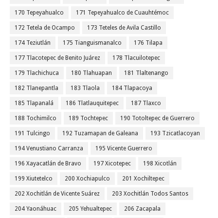
170 Tepeyahualco
171 Tepeyahualco de Cuauhtémoc
172 Tetela de Ocampo
173 Teteles de Avila Castillo
174 Teziutlán
175 Tianguismanalco
176 Tilapa
177 Tlacotepec de Benito Juárez
178 Tlacuilotepec
179 Tlachichuca
180 Tlahuapan
181 Tlaltenango
182 Tlanepantla
183 Tlaola
184 Tlapacoya
185 Tlapanalá
186 Tlatlauquitepec
187 Tlaxco
188 Tochimilco
189 Tochtepec
190 Totoltepec de Guerrero
191 Tulcingo
192 Tuzamapan de Galeana
193 Tzicatlacoyan
194 Venustiano Carranza
195 Vicente Guerrero
196 Xayacatlán de Bravo
197 Xicotepec
198 Xicotlán
199 Xiutetelco
200 Xochiapulco
201 Xochiltepec
202 Xochitlán de Vicente Suárez
203 Xochitlán Todos Santos
204 Yaonáhuac
205 Yehualtepec
206 Zacapala