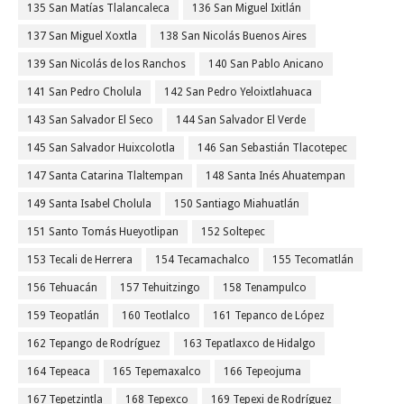
135 San Matías Tlalancaleca
136 San Miguel Ixitlán
137 San Miguel Xoxtla
138 San Nicolás Buenos Aires
139 San Nicolás de los Ranchos
140 San Pablo Anicano
141 San Pedro Cholula
142 San Pedro Yeloixtlahuaca
143 San Salvador El Seco
144 San Salvador El Verde
145 San Salvador Huixcolotla
146 San Sebastián Tlacotepec
147 Santa Catarina Tlaltempan
148 Santa Inés Ahuatempan
149 Santa Isabel Cholula
150 Santiago Miahuatlán
151 Santo Tomás Hueyotlipan
152 Soltepec
153 Tecali de Herrera
154 Tecamachalco
155 Tecomatlán
156 Tehuacán
157 Tehuitzingo
158 Tenampulco
159 Teopatlán
160 Teotlalco
161 Tepanco de López
162 Tepango de Rodríguez
163 Tepatlaxco de Hidalgo
164 Tepeaca
165 Tepemaxalco
166 Tepeojuma
167 Tepetzintla
168 Tepexco
169 Tepexi de Rodríguez