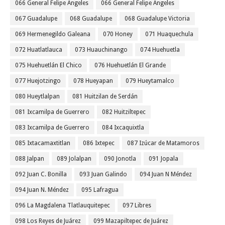
066 General Felipe Angeles
066 General Felipe Ángeles
067 Guadalupe
068 Guadalupe
068 Guadalupe Victoria
069 Hermenegildo Galeana
070 Honey
071 Huaquechula
072 Huatlatlauca
073 Huauchinango
074 Huehuetla
075 Huehuetlán El Chico
076 Huehuetlán El Grande
077 Huejotzingo
078 Hueyapan
079 Hueytamalco
080 Hueytlalpan
081 Huitzilan de Serdán
081 Ixcamilpa de Guerrero
082 Huitziltepec
083 Ixcamilpa de Guerrero
084 Ixcaquixtla
085 Ixtacamaxtitlan
086 Ixtepec
087 Izúcar de Matamoros
088 Jalpan
089 Jolalpan
090 Jonotla
091 Jopala
092 Juan C. Bonilla
093 Juan Galindo
094 Juan N Méndez
094 Juan N. Méndez
095 Lafragua
096 La Magdalena Tlatlauquitepec
097 Libres
098 Los Reyes de Juárez
099 Mazapiltepec de Juárez