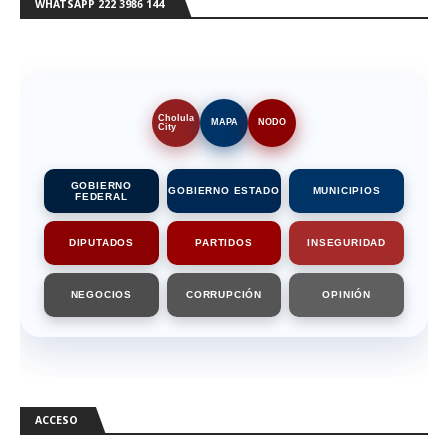
WHATSAPP 222 3986 144
Cholula
MAPA
NODO
City
GOBIERNO
GOBIERNO ESTADO
MUNICIPIOS
FEDERAL
DIPUTADOS
PARTIDOS
INSEGURIDAD
NEGOCIOS
CORRUPCIÓN
OPINIÓN
ACCESO