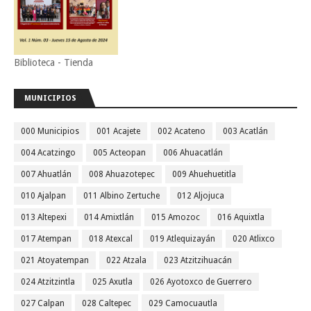
Biblioteca - Tienda
MUNICIPIOS
000 Municipios
001 Acajete
002 Acateno
003 Acatlán
004 Acatzingo
005 Acteopan
006 Ahuacatlán
007 Ahuatlán
008 Ahuazotepec
009 Ahuehuetitla
010 Ajalpan
011 Albino Zertuche
012 Aljojuca
013 Altepexi
014 Amixtlán
015 Amozoc
016 Aquixtla
017 Atempan
018 Atexcal
019 Atlequizayán
020 Atlixco
021 Atoyatempan
022 Atzala
023 Atzitzihuacán
024 Atzitzintla
025 Axutla
026 Ayotoxco de Guerrero
027 Calpan
028 Caltepec
029 Camocuautla