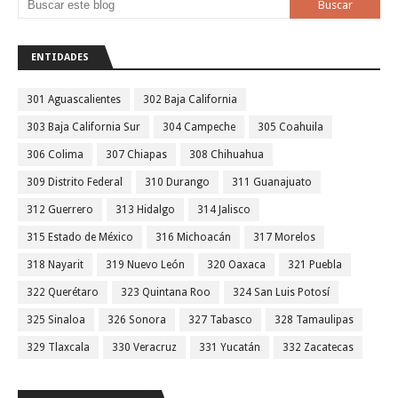
ENTIDADES
301 Aguascalientes
302 Baja California
303 Baja California Sur
304 Campeche
305 Coahuila
306 Colima
307 Chiapas
308 Chihuahua
309 Distrito Federal
310 Durango
311 Guanajuato
312 Guerrero
313 Hidalgo
314 Jalisco
315 Estado de México
316 Michoacán
317 Morelos
318 Nayarit
319 Nuevo León
320 Oaxaca
321 Puebla
322 Querétaro
323 Quintana Roo
324 San Luis Potosí
325 Sinaloa
326 Sonora
327 Tabasco
328 Tamaulipas
329 Tlaxcala
330 Veracruz
331 Yucatán
332 Zacatecas