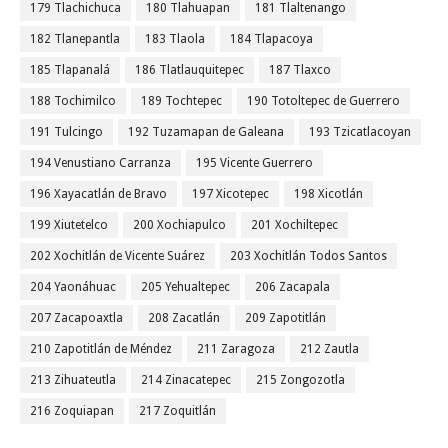
179 Tlachichuca
180 Tlahuapan
181 Tlaltenango
182 Tlanepantla
183 Tlaola
184 Tlapacoya
185 Tlapanalá
186 Tlatlauquitepec
187 Tlaxco
188 Tochimilco
189 Tochtepec
190 Totoltepec de Guerrero
191 Tulcingo
192 Tuzamapan de Galeana
193 Tzicatlacoyan
194 Venustiano Carranza
195 Vicente Guerrero
196 Xayacatlán de Bravo
197 Xicotepec
198 Xicotlán
199 Xiutetelco
200 Xochiapulco
201 Xochiltepec
202 Xochitlán de Vicente Suárez
203 Xochitlán Todos Santos
204 Yaonáhuac
205 Yehualtepec
206 Zacapala
207 Zacapoaxtla
208 Zacatlán
209 Zapotitlán
210 Zapotitlán de Méndez
211 Zaragoza
212 Zautla
213 Zihuateutla
214 Zinacatepec
215 Zongozotla
216 Zoquiapan
217 Zoquitlán