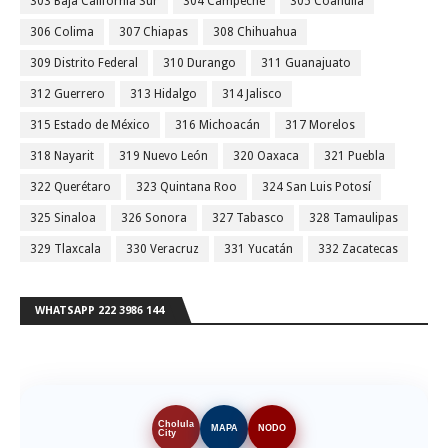
303 Baja California Sur
304 Campeche
305 Coahuila
306 Colima
307 Chiapas
308 Chihuahua
309 Distrito Federal
310 Durango
311 Guanajuato
312 Guerrero
313 Hidalgo
314 Jalisco
315 Estado de México
316 Michoacán
317 Morelos
318 Nayarit
319 Nuevo León
320 Oaxaca
321 Puebla
322 Querétaro
323 Quintana Roo
324 San Luis Potosí
325 Sinaloa
326 Sonora
327 Tabasco
328 Tamaulipas
329 Tlaxcala
330 Veracruz
331 Yucatán
332 Zacatecas
WHATSAPP 222 3986 144
Cholula
MAPA
NODO
City