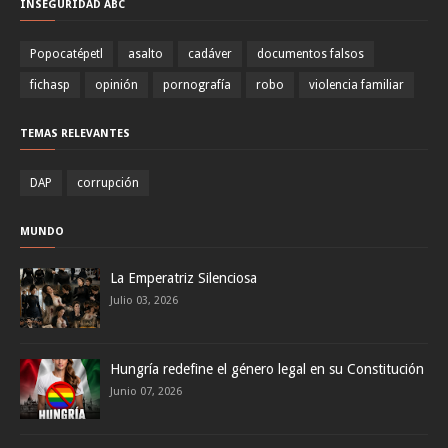
INSEGURIDAD ABC
Popocatépetl
asalto
cadáver
documentos falsos
fichasp
opinión
pornografía
robo
violencia familiar
TEMAS RELEVANTES
DAP
corrupción
MUNDO
La Emperatriz Silenciosa
Julio 03, 2026
Hungría redefine el género legal en su Constitución
Junio 07, 2026