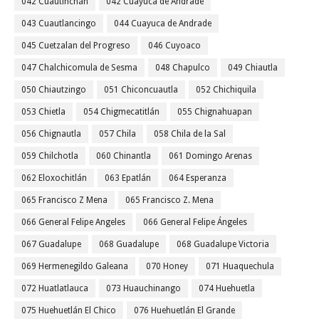
042 Cuautinchán
042 Cuayuca de Andrade
043 Cuautlancingo
044 Cuayuca de Andrade
045 Cuetzalan del Progreso
046 Cuyoaco
047 Chalchicomula de Sesma
048 Chapulco
049 Chiautla
050 Chiautzingo
051 Chiconcuautla
052 Chichiquila
053 Chietla
054 Chigmecatitlán
055 Chignahuapan
056 Chignautla
057 Chila
058 Chila de la Sal
059 Chilchotla
060 Chinantla
061 Domingo Arenas
062 Eloxochitlán
063 Epatlán
064 Esperanza
065 Francisco Z Mena
065 Francisco Z. Mena
066 General Felipe Angeles
066 General Felipe Ángeles
067 Guadalupe
068 Guadalupe
068 Guadalupe Victoria
069 Hermenegildo Galeana
070 Honey
071 Huaquechula
072 Huatlatlauca
073 Huauchinango
074 Huehuetla
075 Huehuetlán El Chico
076 Huehuetlán El Grande