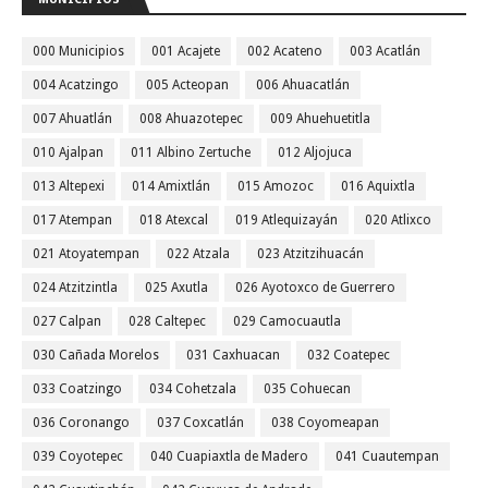
000 Municipios
001 Acajete
002 Acateno
003 Acatlán
004 Acatzingo
005 Acteopan
006 Ahuacatlán
007 Ahuatlán
008 Ahuazotepec
009 Ahuehuetitla
010 Ajalpan
011 Albino Zertuche
012 Aljojuca
013 Altepexi
014 Amixtlán
015 Amozoc
016 Aquixtla
017 Atempan
018 Atexcal
019 Atlequizayán
020 Atlixco
021 Atoyatempan
022 Atzala
023 Atzitzihuacán
024 Atzitzintla
025 Axutla
026 Ayotoxco de Guerrero
027 Calpan
028 Caltepec
029 Camocuautla
030 Cañada Morelos
031 Caxhuacan
032 Coatepec
033 Coatzingo
034 Cohetzala
035 Cohuecan
036 Coronango
037 Coxcatlán
038 Coyomeapan
039 Coyotepec
040 Cuapiaxtla de Madero
041 Cuautempan