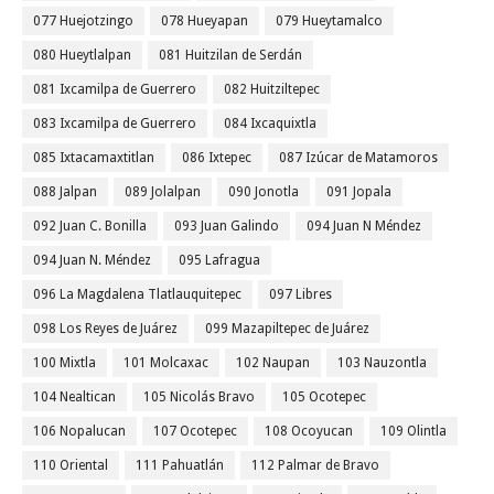
077 Huejotzingo
078 Hueyapan
079 Hueytamalco
080 Hueytlalpan
081 Huitzilan de Serdán
081 Ixcamilpa de Guerrero
082 Huitziltepec
083 Ixcamilpa de Guerrero
084 Ixcaquixtla
085 Ixtacamaxtitlan
086 Ixtepec
087 Izúcar de Matamoros
088 Jalpan
089 Jolalpan
090 Jonotla
091 Jopala
092 Juan C. Bonilla
093 Juan Galindo
094 Juan N Méndez
094 Juan N. Méndez
095 Lafragua
096 La Magdalena Tlatlauquitepec
097 Libres
098 Los Reyes de Juárez
099 Mazapiltepec de Juárez
100 Mixtla
101 Molcaxac
102 Naupan
103 Nauzontla
104 Nealtican
105 Nicolás Bravo
105 Ocotepec
106 Nopalucan
107 Ocotepec
108 Ocoyucan
109 Olintla
110 Oriental
111 Pahuatlán
112 Palmar de Bravo