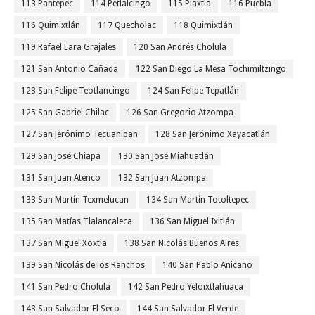
113 Pantepec
114 Petlalcingo
115 Piaxtla
116 Puebla
116 Quimixtlán
117 Quecholac
118 Quimixtlán
119 Rafael Lara Grajales
120 San Andrés Cholula
121 San Antonio Cañada
122 San Diego La Mesa Tochimiltzingo
123 San Felipe Teotlancingo
124 San Felipe Tepatlán
125 San Gabriel Chilac
126 San Gregorio Atzompa
127 San Jerónimo Tecuanipan
128 San Jerónimo Xayacatlán
129 San José Chiapa
130 San José Miahuatlán
131 San Juan Atenco
132 San Juan Atzompa
133 San Martín Texmelucan
134 San Martín Totoltepec
135 San Matías Tlalancaleca
136 San Miguel Ixitlán
137 San Miguel Xoxtla
138 San Nicolás Buenos Aires
139 San Nicolás de los Ranchos
140 San Pablo Anicano
141 San Pedro Cholula
142 San Pedro Yeloixtlahuaca
143 San Salvador El Seco
144 San Salvador El Verde