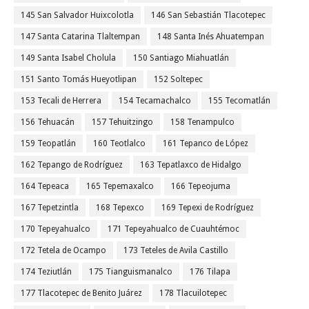
145 San Salvador Huixcolotla
146 San Sebastián Tlacotepec
147 Santa Catarina Tlaltempan
148 Santa Inés Ahuatempan
149 Santa Isabel Cholula
150 Santiago Miahuatlán
151 Santo Tomás Hueyotlipan
152 Soltepec
153 Tecali de Herrera
154 Tecamachalco
155 Tecomatlán
156 Tehuacán
157 Tehuitzingo
158 Tenampulco
159 Teopatlán
160 Teotlalco
161 Tepanco de López
162 Tepango de Rodríguez
163 Tepatlaxco de Hidalgo
164 Tepeaca
165 Tepemaxalco
166 Tepeojuma
167 Tepetzintla
168 Tepexco
169 Tepexi de Rodríguez
170 Tepeyahualco
171 Tepeyahualco de Cuauhtémoc
172 Tetela de Ocampo
173 Teteles de Avila Castillo
174 Teziutlán
175 Tianguismanalco
176 Tilapa
177 Tlacotepec de Benito Juárez
178 Tlacuilotepec