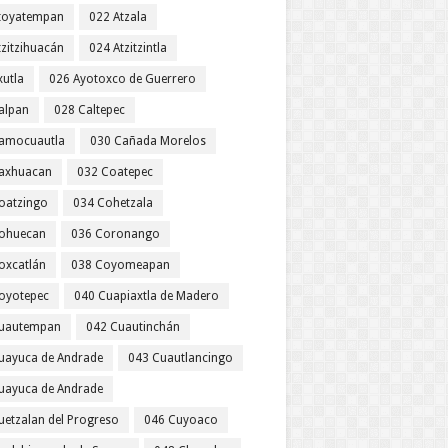
toyatempan
022 Atzala
tzitzihuacán
024 Atzitzintla
xutla
026 Ayotoxco de Guerrero
alpan
028 Caltepec
amocuautla
030 Cañada Morelos
axhuacan
032 Coatepec
oatzingo
034 Cohetzala
ohuecan
036 Coronango
oxcatlán
038 Coyomeapan
oyotepec
040 Cuapiaxtla de Madero
uautempan
042 Cuautinchán
uayuca de Andrade
043 Cuautlancingo
uayuca de Andrade
uetzalan del Progreso
046 Cuyoaco