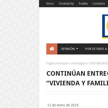
Inicio
CholulaCity
Puebla
Contacto
OPINIÓN
POR ESTADO A
Página Principal
cholulagob
CONTINÚAN EN
CONTINÚAN ENTRE
“VIVIENDA Y FAMIL
12 de enero de 2024