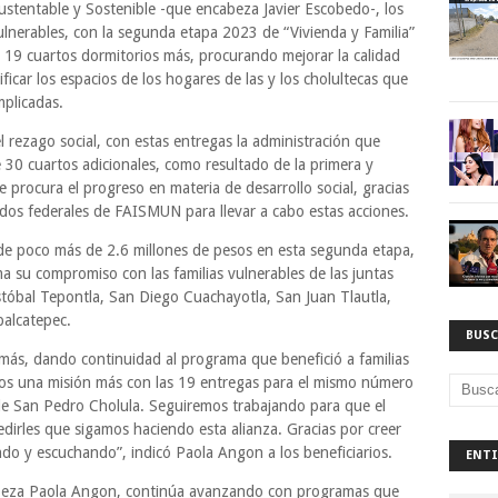
ustentable y Sostenible -que encabeza Javier Escobedo-, los
vulnerables, con la segunda etapa 2023 de “Vivienda y Familia”
 19 cuartos dormitorios más, procurando mejorar la calidad
ficar los espacios de los hogares de las y los cholultecas que
mplicadas.
l rezago social, con estas entregas la administración que
30 cuartos adicionales, como resultado de la primera y
 procura el progreso en materia de desarrollo social, gracias
ndos federales de FAISMUN para llevar a cabo estas acciones.
 de poco más de 2.6 millones de pesos en esta segunda etapa,
ma su compromiso con las familias vulnerables de las juntas
stóbal Tepontla, San Diego Cuachayotla, San Juan Tlautla,
alcatepec.
BUSC
ás, dando continuidad al programa que benefició a familias
s una misión más con las 19 entregas para el mismo número
s de San Pedro Cholula. Seguiremos trabajando para que el
edirles que sigamos haciendo esta alianza. Gracias por creer
do y escuchando”, indicó Paola Angon a los beneficiarios.
ENTI
abeza Paola Angon, continúa avanzando con programas que