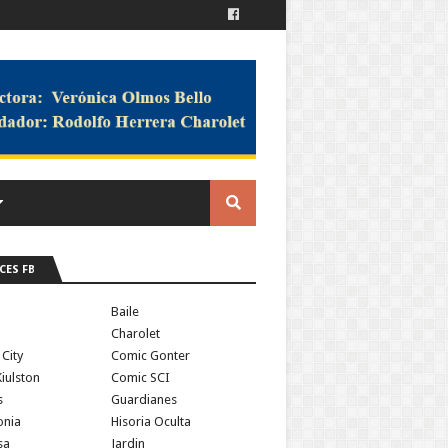
CES FB
a
Baile
Charolet
 City
Comic Gonter
iulston
Comic SCI
s
Guardianes
onia
Hisoria Oculta
sa
Jardin