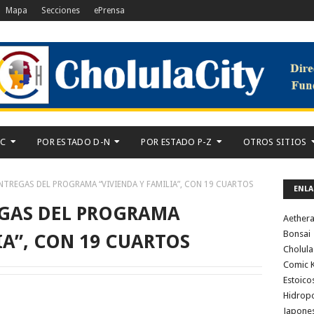
Mapa
Secciones
ePrensa
-C
POR ESTADO D-N
POR ESTADO P-Z
OTROS SITIOS
TREGAS DEL PROGRAMA “VIVIENDA Y FAMILIA”, CON 19 CUARTOS
ENLA
GAS DEL PROGRAMA
Aether
Bonsai
IA”, CON 19 CUARTOS
Cholula
Comic K
Estoico
Hidrop
Japone