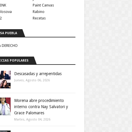
INK
Paint Canvas
olosova
Rabino
2
Recetas
SA PUEBLA
A DERECHO
CIAS POPULARES
Descasadas y arrepentidas
Jueves, Agosto 06, 2026
Morena abre procedimiento
interno contra Nay Salvatori y
Grace Palomares
Martes, Agosto 04, 2026