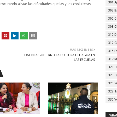
301 A
ocurando aliviar las dificultades que las y los cholultecas
303 Ba
305 C
308 C
310 D
312 G
MÁS RECIENTES
315 E
FOMENTA GOBIERNO LA CULTURA DEL AGUA EN
317 M
LAS ESCUELAS
320 O
323 Q
325 S
328 T
330 V
WHAT