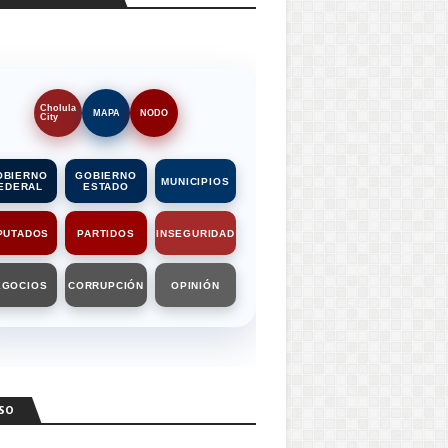
Cholula
MAPA
NODO
City
OBIERNO
GOBIERNO
MUNICIPIOS
EDERAL
ESTADO
PUTADOS
PARTIDOS
INSEGURIDAD
EGOCIOS
CORRUPCIÓN
OPINIÓN
SO