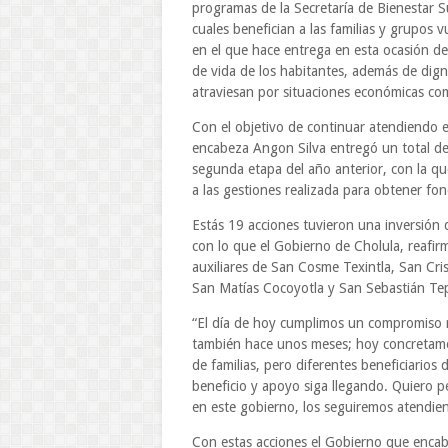
programas de la Secretaría de Bienestar S
cuales benefician a las familias y grupos 
en el que hace entrega en esta ocasión de
de vida de los habitantes, además de digni
atraviesan por situaciones económicas co
Con el objetivo de continuar atendiendo e
encabeza Angon Silva entregó un total de 
segunda etapa del año anterior, con la que
a las gestiones realizada para obtener fo
Estás 19 acciones tuvieron una inversión
con lo que el Gobierno de Cholula, reafir
auxiliares de San Cosme Texintla, San Cri
San Matías Cocoyotla y San Sebastián Tep
“El día de hoy cumplimos un compromiso m
también hace unos meses; hoy concretamo
de familias, pero diferentes beneficiario
beneficio y apoyo siga llegando. Quiero p
en este gobierno, los seguiremos atendien
Con estas acciones el Gobierno que enc