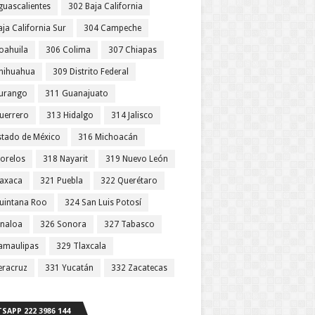
guascalientes
302 Baja California
ja California Sur
304 Campeche
oahuila
306 Colima
307 Chiapas
hihuahua
309 Distrito Federal
urango
311 Guanajuato
uerrero
313 Hidalgo
314 Jalisco
stado de México
316 Michoacán
orelos
318 Nayarit
319 Nuevo León
axaca
321 Puebla
322 Querétaro
uintana Roo
324 San Luis Potosí
inaloa
326 Sonora
327 Tabasco
amaulipas
329 Tlaxcala
eracruz
331 Yucatán
332 Zacatecas
SAPP 222 3986 144