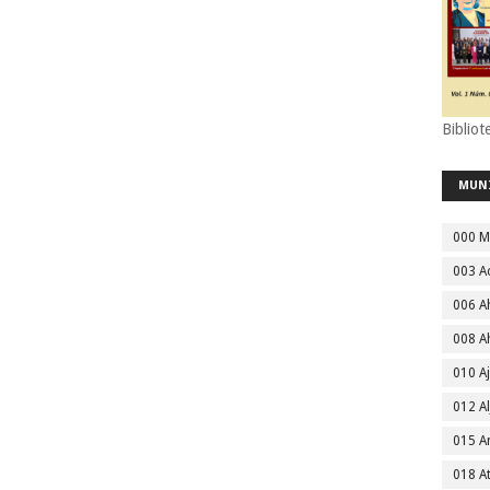
Bibliot
MUN
000 M
003 A
006 A
008 A
010 A
012 Al
015 
018 A