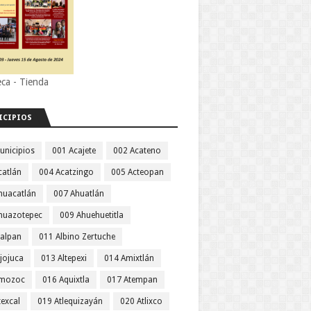
eca - Tienda
ICIPIOS
unicipios
001 Acajete
002 Acateno
catlán
004 Acatzingo
005 Acteopan
huacatlán
007 Ahuatlán
huazotepec
009 Ahuehuetitla
jalpan
011 Albino Zertuche
jojuca
013 Altepexi
014 Amixtlán
Amozoc
016 Aquixtla
017 Atempan
texcal
019 Atlequizayán
020 Atlixco