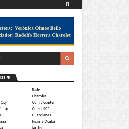
CES FB
a
Baile
Charolet
 City
Comic Gonter
iulston
Comic SCI
s
Guardianes
onia
Hisoria Oculta
sa
Jardin