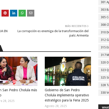
301 A
303 Ba
305 C
308 C
MÁS RECIENTES
UA EN
La corrupción es enemiga de la transformación del
310 D
país: Armenta
312 G
315 E
317 M
320 O
323 Q
325 S
328 T
n San Pedro Cholula más
Gobierno de San Pedro
330 V
o
Cholula implementa operativo
estratégico para la Feria 2025
e 28, 2025
Agosto 28, 2025
WHAT