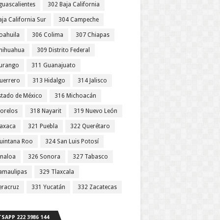
guascalientes
302 Baja California
ja California Sur
304 Campeche
oahuila
306 Colima
307 Chiapas
hihuahua
309 Distrito Federal
urango
311 Guanajuato
uerrero
313 Hidalgo
314 Jalisco
stado de México
316 Michoacán
orelos
318 Nayarit
319 Nuevo León
axaca
321 Puebla
322 Querétaro
uintana Roo
324 San Luis Potosí
inaloa
326 Sonora
327 Tabasco
amaulipas
329 Tlaxcala
eracruz
331 Yucatán
332 Zacatecas
SAPP 222 3986 144