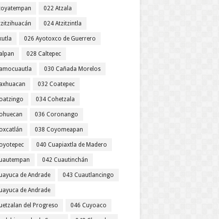
toyatempan
022 Atzala
tzitzihuacán
024 Atzitzintla
xutla
026 Ayotoxco de Guerrero
alpan
028 Caltepec
amocuautla
030 Cañada Morelos
axhuacan
032 Coatepec
oatzingo
034 Cohetzala
ohuecan
036 Coronango
oxcatlán
038 Coyomeapan
oyotepec
040 Cuapiaxtla de Madero
uautempan
042 Cuautinchán
uayuca de Andrade
043 Cuautlancingo
uayuca de Andrade
uetzalan del Progreso
046 Cuyoaco