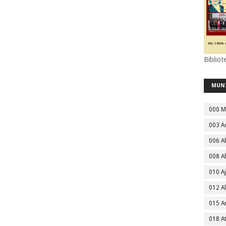
Bibliot
MUN
000 M
003 A
006 A
008 A
010 A
012 Al
015 
018 A