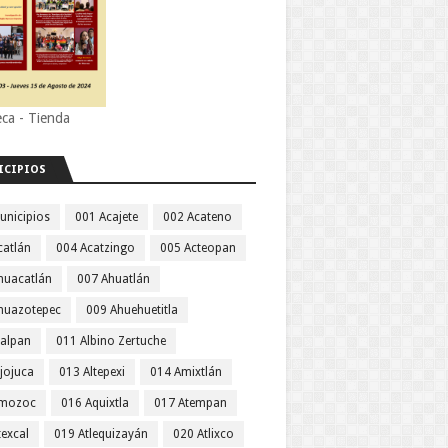
eca - Tienda
ICIPIOS
unicipios
001 Acajete
002 Acateno
catlán
004 Acatzingo
005 Acteopan
huacatlán
007 Ahuatlán
huazotepec
009 Ahuehuetitla
jalpan
011 Albino Zertuche
jojuca
013 Altepexi
014 Amixtlán
Amozoc
016 Aquixtla
017 Atempan
texcal
019 Atlequizayán
020 Atlixco