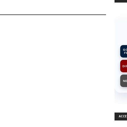
G
F
DI
N
ACCE