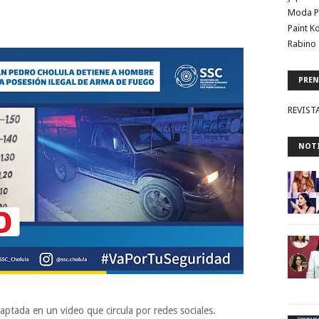
Moda P
Paint K
Rabino 
PREN
REVIST
NOTI
tada en un video que circula por redes sociales.