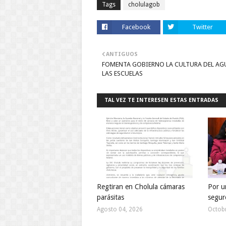
Tags
cholulagob
Facebook
Twitter
ANTIGUOS
FOMENTA GOBIERNO LA CULTURA DEL AG
LAS ESCUELAS
TAL VEZ TE INTERESEN ESTAS ENTRADAS
Regtiran en Cholula cámaras
Por u
parásitas
segur
Agosto 04, 2026
Octobr