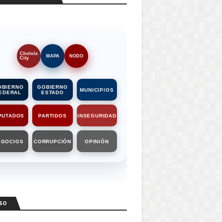
Cholula
MAPA
NODO
City
OBIERNO
GOBIERNO
MUNICIPIOS
EDERAL
ESTADO
PUTADOS
PARTIDOS
INSEGURIDAD
EGOCIOS
CORRUPCIÓN
OPINIÓN
SO