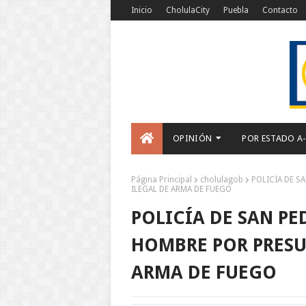
Inicio
CholulaCity
Puebla
Contacto
OPINIÓN
POR ESTADO A
Página Principal
cholulagob
POLICÍA DE S
ILEGAL DE ARMA DE FUEGO
POLICÍA DE SAN P
HOMBRE POR PRESU
ARMA DE FUEGO