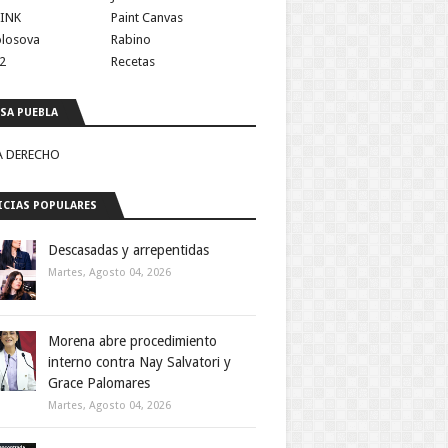
INK
Paint Canvas
olosova
Rabino
2
Recetas
SA PUEBLA
A DERECHO
CIAS POPULARES
Descasadas y arrepentidas
Martes, Agosto 04, 2026
Morena abre procedimiento
interno contra Nay Salvatori y
Grace Palomares
Martes, Agosto 04, 2026