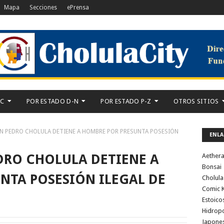
Mapa
Secciones
ePrensa
-C
POR ESTADO D-N
POR ESTADO P-Z
OTROS SITIOS
AN PEDRO CHOLULA DETIENE A HOMBRE POR PRESUNTA POSESIÓN
ENLA
EDRO CHOLULA DETIENE A
Aether
Bonsai
NTA POSESIÓN ILEGAL DE
Cholula
Comic K
Estoico
Hidrop
Japone