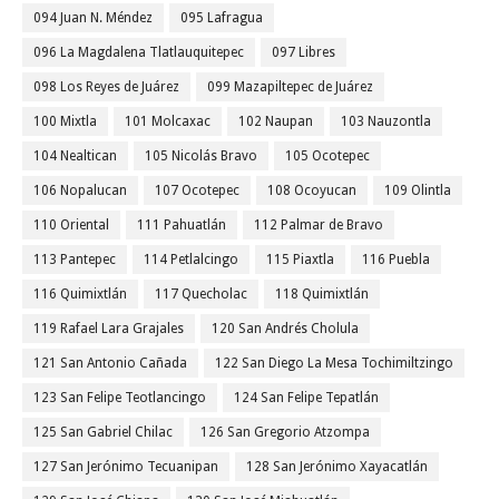
094 Juan N. Méndez
095 Lafragua
096 La Magdalena Tlatlauquitepec
097 Libres
098 Los Reyes de Juárez
099 Mazapiltepec de Juárez
100 Mixtla
101 Molcaxac
102 Naupan
103 Nauzontla
104 Nealtican
105 Nicolás Bravo
105 Ocotepec
106 Nopalucan
107 Ocotepec
108 Ocoyucan
109 Olintla
110 Oriental
111 Pahuatlán
112 Palmar de Bravo
113 Pantepec
114 Petlalcingo
115 Piaxtla
116 Puebla
116 Quimixtlán
117 Quecholac
118 Quimixtlán
119 Rafael Lara Grajales
120 San Andrés Cholula
121 San Antonio Cañada
122 San Diego La Mesa Tochimiltzingo
123 San Felipe Teotlancingo
124 San Felipe Tepatlán
125 San Gabriel Chilac
126 San Gregorio Atzompa
127 San Jerónimo Tecuanipan
128 San Jerónimo Xayacatlán