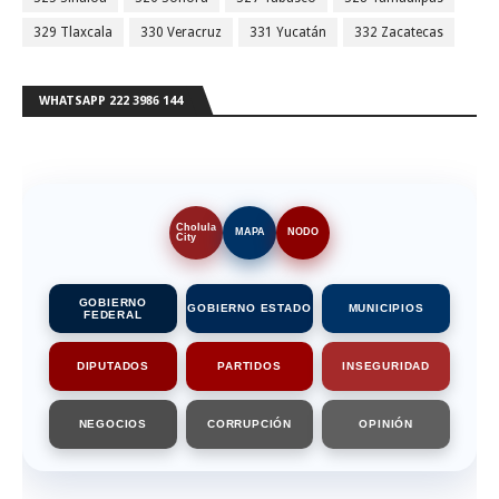
329 Tlaxcala
330 Veracruz
331 Yucatán
332 Zacatecas
WHATSAPP 222 3986 144
Cholula
MAPA
NODO
City
GOBIERNO
GOBIERNO ESTADO
MUNICIPIOS
FEDERAL
DIPUTADOS
PARTIDOS
INSEGURIDAD
NEGOCIOS
CORRUPCIÓN
OPINIÓN