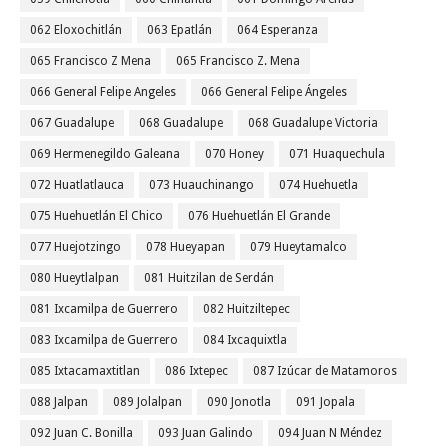
062 Eloxochitlán
063 Epatlán
064 Esperanza
065 Francisco Z Mena
065 Francisco Z. Mena
066 General Felipe Angeles
066 General Felipe Ángeles
067 Guadalupe
068 Guadalupe
068 Guadalupe Victoria
069 Hermenegildo Galeana
070 Honey
071 Huaquechula
072 Huatlatlauca
073 Huauchinango
074 Huehuetla
075 Huehuetlán El Chico
076 Huehuetlán El Grande
077 Huejotzingo
078 Hueyapan
079 Hueytamalco
080 Hueytlalpan
081 Huitzilan de Serdán
081 Ixcamilpa de Guerrero
082 Huitziltepec
083 Ixcamilpa de Guerrero
084 Ixcaquixtla
085 Ixtacamaxtitlan
086 Ixtepec
087 Izúcar de Matamoros
088 Jalpan
089 Jolalpan
090 Jonotla
091 Jopala
092 Juan C. Bonilla
093 Juan Galindo
094 Juan N Méndez