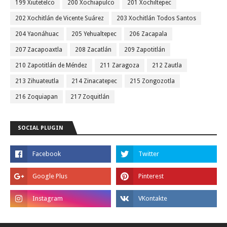
199 Xiutetelco
200 Xochiapulco
201 Xochiltepec
202 Xochitlán de Vicente Suárez
203 Xochitlán Todos Santos
204 Yaonáhuac
205 Yehualtepec
206 Zacapala
207 Zacapoaxtla
208 Zacatlán
209 Zapotitlán
210 Zapotitlán de Méndez
211 Zaragoza
212 Zautla
213 Zihuateutla
214 Zinacatepec
215 Zongozotla
216 Zoquiapan
217 Zoquitlán
SOCIAL PLUGIN