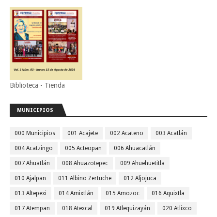
Biblioteca - Tienda
MUNICIPIOS
000 Municipios
001 Acajete
002 Acateno
003 Acatlán
004 Acatzingo
005 Acteopan
006 Ahuacatlán
007 Ahuatlán
008 Ahuazotepec
009 Ahuehuetitla
010 Ajalpan
011 Albino Zertuche
012 Aljojuca
013 Altepexi
014 Amixtlán
015 Amozoc
016 Aquixtla
017 Atempan
018 Atexcal
019 Atlequizayán
020 Atlixco