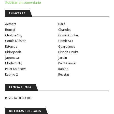
Publicar un comentario
ENLACES FB
Aethera
Baile
Bonsai
Charolet
Cholula City
Comic Gonter
Comic Kiulston
Comic SCI
Estoicos
Guardianes
Hidroponia
Hisoria Oculta
Japonesa
Jardin
Moda PINK
Paint Canvas
Paint Kolosova
Rabino
Rabino 2
Recetas
PRENSA PUEBLA
REVISTA DERECHO
NOTICIAS POPULARES