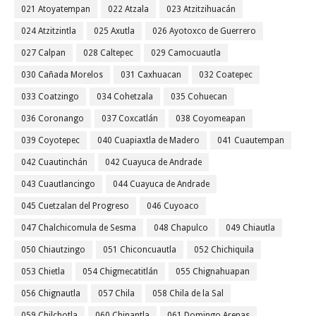
021 Atoyatempan
022 Atzala
023 Atzitzihuacán
024 Atzitzintla
025 Axutla
026 Ayotoxco de Guerrero
027 Calpan
028 Caltepec
029 Camocuautla
030 Cañada Morelos
031 Caxhuacan
032 Coatepec
033 Coatzingo
034 Cohetzala
035 Cohuecan
036 Coronango
037 Coxcatlán
038 Coyomeapan
039 Coyotepec
040 Cuapiaxtla de Madero
041 Cuautempan
042 Cuautinchán
042 Cuayuca de Andrade
043 Cuautlancingo
044 Cuayuca de Andrade
045 Cuetzalan del Progreso
046 Cuyoaco
047 Chalchicomula de Sesma
048 Chapulco
049 Chiautla
050 Chiautzingo
051 Chiconcuautla
052 Chichiquila
053 Chietla
054 Chigmecatitlán
055 Chignahuapan
056 Chignautla
057 Chila
058 Chila de la Sal
059 Chilchotla
060 Chinantla
061 Domingo Arenas