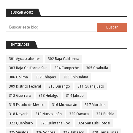
BUSCAR AQUÍ
ENTIDADES
301 Aguascalientes
302 Baja California
303 Baja California Sur
304 Campeche
305 Coahuila
306 Colima
307 Chiapas
308 Chihuahua
309 Distrito Federal
310 Durango
311 Guanajuato
312 Guerrero
313 Hidalgo
314 Jalisco
315 Estado de México
316 Michoacán
317 Morelos
318 Nayarit
319 Nuevo León
320 Oaxaca
321 Puebla
322 Querétaro
323 Quintana Roo
324 San Luis Potosí
325 Sinaloa
326 Sonora
327 Tabasco
328 Tamaulipas