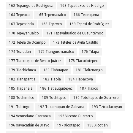
162 Tepango de Rodríguez
163 Tepatlaxco de Hidalgo
164 Tepeaca
165 Tepemaxalco
166 Tepeojuma
167 Tepetzintla
168 Tepexco
169 Tepexi de Rodríguez
170 Tepeyahualco
171 Tepeyahualco de Cuauhtémoc
172 Tetela de Ocampo
173 Teteles de Avila Castillo
174 Teziutlán
175 Tianguismanalco
176 Tilapa
177 Tlacotepec de Benito Juárez
178 Tlacuilotepec
179 Tlachichuca
180 Tlahuapan
181 Tlaltenango
182 Tlanepantla
183 Tlaola
184 Tlapacoya
185 Tlapanalá
186 Tlatlauquitepec
187 Tlaxco
188 Tochimilco
189 Tochtepec
190 Totoltepec de Guerrero
191 Tulcingo
192 Tuzamapan de Galeana
193 Tzicatlacoyan
194 Venustiano Carranza
195 Vicente Guerrero
196 Xayacatlán de Bravo
197 Xicotepec
198 Xicotlán