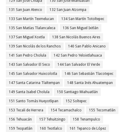
129 San José Chiapa
130 San José Miahuatlán
131 San Juan Atenco
132 San Juan Atzompa
133 San Martín Texmelucan
134 San Martín Totoltepec
135 San Matías Tlalancaleca
136 San Miguel Ixitlán
137 San Miguel Xoxtla
138 San Nicolás Buenos Aires
139 San Nicolás de los Ranchos
140 San Pablo Anicano
141 San Pedro Cholula
142 San Pedro Yeloixtlahuaca
143 San Salvador El Seco
144 San Salvador El Verde
145 San Salvador Huixcolotla
146 San Sebastián Tlacotepec
147 Santa Catarina Tlaltempan
148 Santa Inés Ahuatempan
149 Santa Isabel Cholula
150 Santiago Miahuatlán
151 Santo Tomás Hueyotlipan
152 Soltepec
153 Tecali de Herrera
154 Tecamachalco
155 Tecomatlán
156 Tehuacán
157 Tehuitzingo
158 Tenampulco
159 Teopatlán
160 Teotlalco
161 Tepanco de López