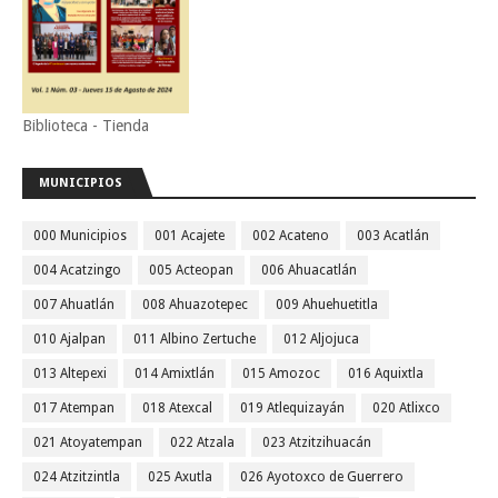
Biblioteca - Tienda
MUNICIPIOS
000 Municipios
001 Acajete
002 Acateno
003 Acatlán
004 Acatzingo
005 Acteopan
006 Ahuacatlán
007 Ahuatlán
008 Ahuazotepec
009 Ahuehuetitla
010 Ajalpan
011 Albino Zertuche
012 Aljojuca
013 Altepexi
014 Amixtlán
015 Amozoc
016 Aquixtla
017 Atempan
018 Atexcal
019 Atlequizayán
020 Atlixco
021 Atoyatempan
022 Atzala
023 Atzitzihuacán
024 Atzitzintla
025 Axutla
026 Ayotoxco de Guerrero