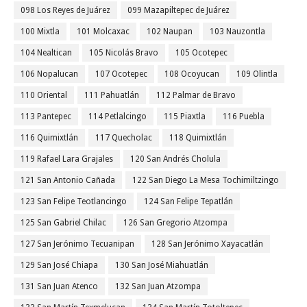
098 Los Reyes de Juárez
099 Mazapiltepec de Juárez
100 Mixtla
101 Molcaxac
102 Naupan
103 Nauzontla
104 Nealtican
105 Nicolás Bravo
105 Ocotepec
106 Nopalucan
107 Ocotepec
108 Ocoyucan
109 Olintla
110 Oriental
111 Pahuatlán
112 Palmar de Bravo
113 Pantepec
114 Petlalcingo
115 Piaxtla
116 Puebla
116 Quimixtlán
117 Quecholac
118 Quimixtlán
119 Rafael Lara Grajales
120 San Andrés Cholula
121 San Antonio Cañada
122 San Diego La Mesa Tochimiltzingo
123 San Felipe Teotlancingo
124 San Felipe Tepatlán
125 San Gabriel Chilac
126 San Gregorio Atzompa
127 San Jerónimo Tecuanipan
128 San Jerónimo Xayacatlán
129 San José Chiapa
130 San José Miahuatlán
131 San Juan Atenco
132 San Juan Atzompa