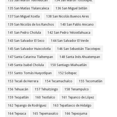
133 San Martín Texmelucan
134 San Martín Totoltepec
135 San Matías Tlalancaleca
136 San Miguel Ixitlán
137 San Miguel Xoxtla
138 San Nicolás Buenos Aires
139 San Nicolás de los Ranchos
140 San Pablo Anicano
141 San Pedro Cholula
142 San Pedro Yeloixtlahuaca
143 San Salvador El Seco
144 San Salvador El Verde
145 San Salvador Huixcolotla
146 San Sebastián Tlacotepec
147 Santa Catarina Tlaltempan
148 Santa Inés Ahuatempan
149 Santa Isabel Cholula
150 Santiago Miahuatlán
151 Santo Tomás Hueyotlipan
152 Soltepec
153 Tecali de Herrera
154 Tecamachalco
155 Tecomatlán
156 Tehuacán
157 Tehuitzingo
158 Tenampulco
159 Teopatlán
160 Teotlalco
161 Tepanco de López
162 Tepango de Rodríguez
163 Tepatlaxco de Hidalgo
164 Tepeaca
165 Tepemaxalco
166 Tepeojuma