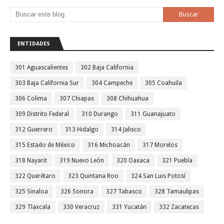
ENTIDADES
301 Aguascalientes
302 Baja California
303 Baja California Sur
304 Campeche
305 Coahuila
306 Colima
307 Chiapas
308 Chihuahua
309 Distrito Federal
310 Durango
311 Guanajuato
312 Guerrero
313 Hidalgo
314 Jalisco
315 Estado de México
316 Michoacán
317 Morelos
318 Nayarit
319 Nuevo León
320 Oaxaca
321 Puebla
322 Querétaro
323 Quintana Roo
324 San Luis Potosí
325 Sinaloa
326 Sonora
327 Tabasco
328 Tamaulipas
329 Tlaxcala
330 Veracruz
331 Yucatán
332 Zacatecas