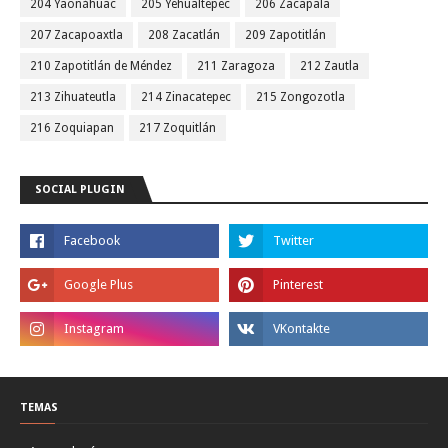
204 Yaonáhuac
205 Yehualtepec
206 Zacapala
207 Zacapoaxtla
208 Zacatlán
209 Zapotitlán
210 Zapotitlán de Méndez
211 Zaragoza
212 Zautla
213 Zihuateutla
214 Zinacatepec
215 Zongozotla
216 Zoquiapan
217 Zoquitlán
SOCIAL PLUGIN
TEMAS