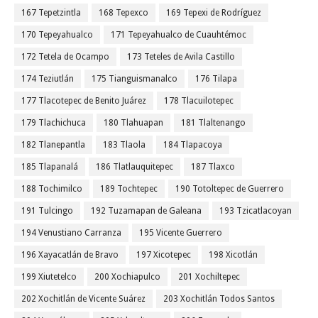
167 Tepetzintla
168 Tepexco
169 Tepexi de Rodríguez
170 Tepeyahualco
171 Tepeyahualco de Cuauhtémoc
172 Tetela de Ocampo
173 Teteles de Avila Castillo
174 Teziutlán
175 Tianguismanalco
176 Tilapa
177 Tlacotepec de Benito Juárez
178 Tlacuilotepec
179 Tlachichuca
180 Tlahuapan
181 Tlaltenango
182 Tlanepantla
183 Tlaola
184 Tlapacoya
185 Tlapanalá
186 Tlatlauquitepec
187 Tlaxco
188 Tochimilco
189 Tochtepec
190 Totoltepec de Guerrero
191 Tulcingo
192 Tuzamapan de Galeana
193 Tzicatlacoyan
194 Venustiano Carranza
195 Vicente Guerrero
196 Xayacatlán de Bravo
197 Xicotepec
198 Xicotlán
199 Xiutetelco
200 Xochiapulco
201 Xochiltepec
202 Xochitlán de Vicente Suárez
203 Xochitlán Todos Santos