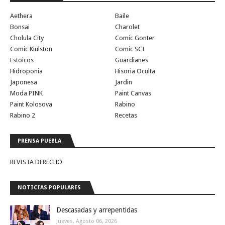
Aethera
Baile
Bonsai
Charolet
Cholula City
Comic Gonter
Comic Kiulston
Comic SCI
Estoicos
Guardianes
Hidroponia
Hisoria Oculta
Japonesa
Jardin
Moda PINK
Paint Canvas
Paint Kolosova
Rabino
Rabino 2
Recetas
PRENSA PUEBLA
REVISTA DERECHO
NOTICIAS POPULARES
Descasadas y arrepentidas
Jueves, Agosto 06, 2026