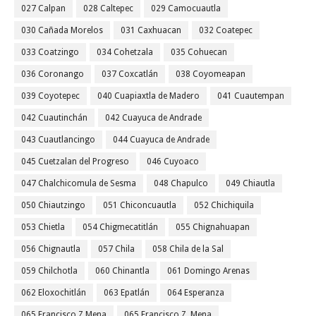
027 Calpan
028 Caltepec
029 Camocuautla
030 Cañada Morelos
031 Caxhuacan
032 Coatepec
033 Coatzingo
034 Cohetzala
035 Cohuecan
036 Coronango
037 Coxcatlán
038 Coyomeapan
039 Coyotepec
040 Cuapiaxtla de Madero
041 Cuautempan
042 Cuautinchán
042 Cuayuca de Andrade
043 Cuautlancingo
044 Cuayuca de Andrade
045 Cuetzalan del Progreso
046 Cuyoaco
047 Chalchicomula de Sesma
048 Chapulco
049 Chiautla
050 Chiautzingo
051 Chiconcuautla
052 Chichiquila
053 Chietla
054 Chigmecatitlán
055 Chignahuapan
056 Chignautla
057 Chila
058 Chila de la Sal
059 Chilchotla
060 Chinantla
061 Domingo Arenas
062 Eloxochitlán
063 Epatlán
064 Esperanza
065 Francisco Z Mena
065 Francisco Z. Mena