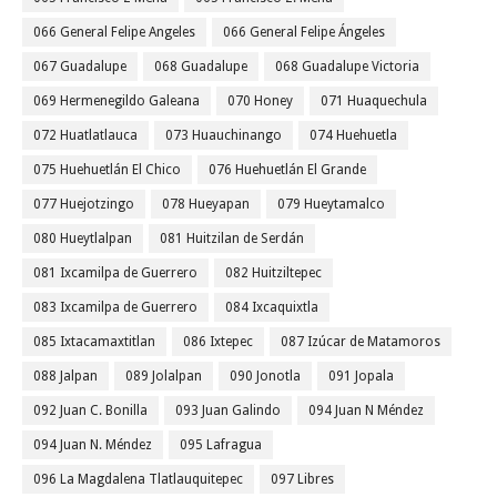
066 General Felipe Angeles
066 General Felipe Ángeles
067 Guadalupe
068 Guadalupe
068 Guadalupe Victoria
069 Hermenegildo Galeana
070 Honey
071 Huaquechula
072 Huatlatlauca
073 Huauchinango
074 Huehuetla
075 Huehuetlán El Chico
076 Huehuetlán El Grande
077 Huejotzingo
078 Hueyapan
079 Hueytamalco
080 Hueytlalpan
081 Huitzilan de Serdán
081 Ixcamilpa de Guerrero
082 Huitziltepec
083 Ixcamilpa de Guerrero
084 Ixcaquixtla
085 Ixtacamaxtitlan
086 Ixtepec
087 Izúcar de Matamoros
088 Jalpan
089 Jolalpan
090 Jonotla
091 Jopala
092 Juan C. Bonilla
093 Juan Galindo
094 Juan N Méndez
094 Juan N. Méndez
095 Lafragua
096 La Magdalena Tlatlauquitepec
097 Libres