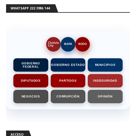
WHATSAPP 222 3986 144
Cholula
MAPA
NODO
City
GOBIERNO
GOBIERNO ESTADO
MUNICIPIOS
FEDERAL
DIPUTADOS
PARTIDOS
INSEGURIDAD
NEGOCIOS
CORRUPCIÓN
OPINIÓN
ACCESO