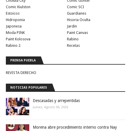
Cholula City
Comic Gonter
Comic Kiulston
Comic SCI
Estoicos
Guardianes
Hidroponia
Hisoria Oculta
Japonesa
Jardin
Moda PINK
Paint Canvas
Paint Kolosova
Rabino
Rabino 2
Recetas
PRENSA PUEBLA
REVISTA DERECHO
NOTICIAS POPULARES
Descasadas y arrepentidas
Jueves, Agosto 06, 2026
Morena abre procedimiento interno contra Nay