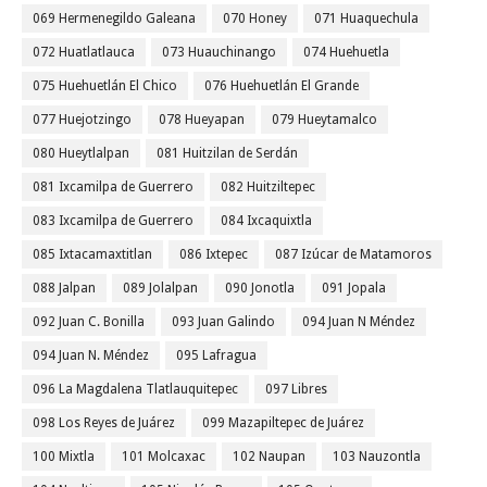
069 Hermenegildo Galeana
070 Honey
071 Huaquechula
072 Huatlatlauca
073 Huauchinango
074 Huehuetla
075 Huehuetlán El Chico
076 Huehuetlán El Grande
077 Huejotzingo
078 Hueyapan
079 Hueytamalco
080 Hueytlalpan
081 Huitzilan de Serdán
081 Ixcamilpa de Guerrero
082 Huitziltepec
083 Ixcamilpa de Guerrero
084 Ixcaquixtla
085 Ixtacamaxtitlan
086 Ixtepec
087 Izúcar de Matamoros
088 Jalpan
089 Jolalpan
090 Jonotla
091 Jopala
092 Juan C. Bonilla
093 Juan Galindo
094 Juan N Méndez
094 Juan N. Méndez
095 Lafragua
096 La Magdalena Tlatlauquitepec
097 Libres
098 Los Reyes de Juárez
099 Mazapiltepec de Juárez
100 Mixtla
101 Molcaxac
102 Naupan
103 Nauzontla