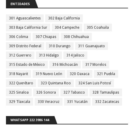
ENTIDADES
301 Aguascalientes
302 Baja California
303 Baja California Sur
304 Campeche
305 Coahuila
306 Colima
307 Chiapas
308 Chihuahua
309 Distrito Federal
310 Durango
311 Guanajuato
312 Guerrero
313 Hidalgo
314 Jalisco
315 Estado de México
316 Michoacán
317 Morelos
318 Nayarit
319 Nuevo León
320 Oaxaca
321 Puebla
322 Querétaro
323 Quintana Roo
324 San Luis Potosí
325 Sinaloa
326 Sonora
327 Tabasco
328 Tamaulipas
329 Tlaxcala
330 Veracruz
331 Yucatán
332 Zacatecas
WHATSAPP 222 3986 144