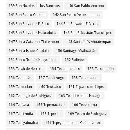
139 San Nicolás de los Ranchos
140 San Pablo Anicano
141 San Pedro Cholula
142 San Pedro Yeloixtlahuaca
143 San Salvador El Seco
144 San Salvador El Verde
145 San Salvador Huixcolotla
146 San Sebastián Tlacotepec
147 Santa Catarina Tlaltempan
148 Santa Inés Ahuatempan
149 Santa Isabel Cholula
150 Santiago Miahuatlán
151 Santo Tomás Hueyotlipan
152 Soltepec
153 Tecali de Herrera
154 Tecamachalco
155 Tecomatlán
156 Tehuacán
157 Tehuitzingo
158 Tenampulco
159 Teopatlán
160 Teotlalco
161 Tepanco de López
162 Tepango de Rodríguez
163 Tepatlaxco de Hidalgo
164 Tepeaca
165 Tepemaxalco
166 Tepeojuma
167 Tepetzintla
168 Tepexco
169 Tepexi de Rodríguez
170 Tepeyahualco
171 Tepeyahualco de Cuauhtémoc