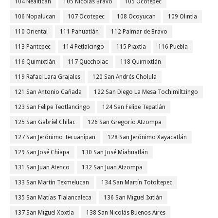
104 Nealtican
105 Nicolás Bravo
105 Ocotepec
106 Nopalucan
107 Ocotepec
108 Ocoyucan
109 Olintla
110 Oriental
111 Pahuatlán
112 Palmar de Bravo
113 Pantepec
114 Petlalcingo
115 Piaxtla
116 Puebla
116 Quimixtlán
117 Quecholac
118 Quimixtlán
119 Rafael Lara Grajales
120 San Andrés Cholula
121 San Antonio Cañada
122 San Diego La Mesa Tochimiltzingo
123 San Felipe Teotlancingo
124 San Felipe Tepatlán
125 San Gabriel Chilac
126 San Gregorio Atzompa
127 San Jerónimo Tecuanipan
128 San Jerónimo Xayacatlán
129 San José Chiapa
130 San José Miahuatlán
131 San Juan Atenco
132 San Juan Atzompa
133 San Martín Texmelucan
134 San Martín Totoltepec
135 San Matías Tlalancaleca
136 San Miguel Ixitlán
137 San Miguel Xoxtla
138 San Nicolás Buenos Aires