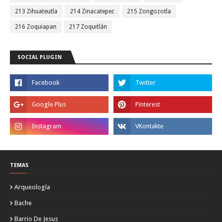
213 Zihuateutla
214 Zinacatepec
215 Zongozotla
216 Zoquiapan
217 Zoquitlán
SOCIAL PLUGIN
TEMAS
Arqueología
Bache
Barrio De Jesus