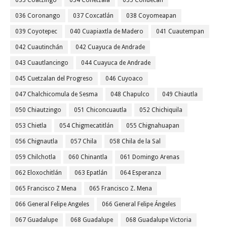
033 Coatzingo
034 Cohetzala
035 Cohuecan
036 Coronango
037 Coxcatlán
038 Coyomeapan
039 Coyotepec
040 Cuapiaxtla de Madero
041 Cuautempan
042 Cuautinchán
042 Cuayuca de Andrade
043 Cuautlancingo
044 Cuayuca de Andrade
045 Cuetzalan del Progreso
046 Cuyoaco
047 Chalchicomula de Sesma
048 Chapulco
049 Chiautla
050 Chiautzingo
051 Chiconcuautla
052 Chichiquila
053 Chietla
054 Chigmecatitlán
055 Chignahuapan
056 Chignautla
057 Chila
058 Chila de la Sal
059 Chilchotla
060 Chinantla
061 Domingo Arenas
062 Eloxochitlán
063 Epatlán
064 Esperanza
065 Francisco Z Mena
065 Francisco Z. Mena
066 General Felipe Angeles
066 General Felipe Ángeles
067 Guadalupe
068 Guadalupe
068 Guadalupe Victoria