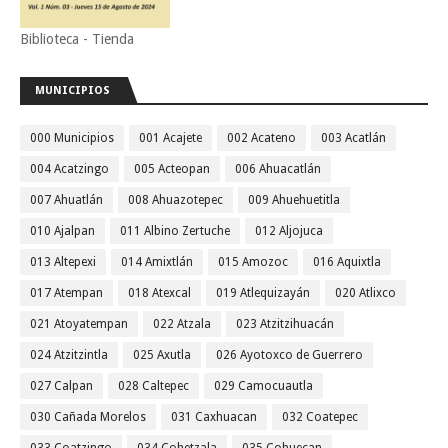
Biblioteca - Tienda
MUNICIPIOS
000 Municipios
001 Acajete
002 Acateno
003 Acatlán
004 Acatzingo
005 Acteopan
006 Ahuacatlán
007 Ahuatlán
008 Ahuazotepec
009 Ahuehuetitla
010 Ajalpan
011 Albino Zertuche
012 Aljojuca
013 Altepexi
014 Amixtlán
015 Amozoc
016 Aquixtla
017 Atempan
018 Atexcal
019 Atlequizayán
020 Atlixco
021 Atoyatempan
022 Atzala
023 Atzitzihuacán
024 Atzitzintla
025 Axutla
026 Ayotoxco de Guerrero
027 Calpan
028 Caltepec
029 Camocuautla
030 Cañada Morelos
031 Caxhuacan
032 Coatepec