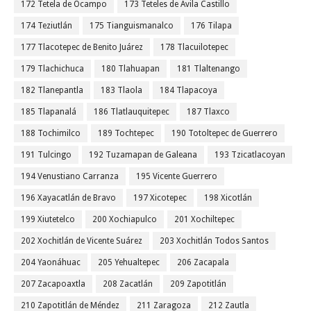
172 Tetela de Ocampo
173 Teteles de Avila Castillo
174 Teziutlán
175 Tianguismanalco
176 Tilapa
177 Tlacotepec de Benito Juárez
178 Tlacuilotepec
179 Tlachichuca
180 Tlahuapan
181 Tlaltenango
182 Tlanepantla
183 Tlaola
184 Tlapacoya
185 Tlapanalá
186 Tlatlauquitepec
187 Tlaxco
188 Tochimilco
189 Tochtepec
190 Totoltepec de Guerrero
191 Tulcingo
192 Tuzamapan de Galeana
193 Tzicatlacoyan
194 Venustiano Carranza
195 Vicente Guerrero
196 Xayacatlán de Bravo
197 Xicotepec
198 Xicotlán
199 Xiutetelco
200 Xochiapulco
201 Xochiltepec
202 Xochitlán de Vicente Suárez
203 Xochitlán Todos Santos
204 Yaonáhuac
205 Yehualtepec
206 Zacapala
207 Zacapoaxtla
208 Zacatlán
209 Zapotitlán
210 Zapotitlán de Méndez
211 Zaragoza
212 Zautla