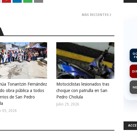
MÁS RECIENTES
G
F
DI
núa Tonantzin Fernández
Motociclistas lesionados tras
N
ndo obra pública a todos
choque con patrulla en San
arrios de San Pedro
Pedro Cholula
la
Julio 29, 2026
o 05, 2026
ACCE