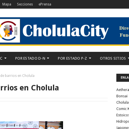
Mapa
Secciones
ePrensa
-C
POR ESTADO D-N
POR ESTADO P-Z
OTROS SITIOS
de barrios en Cholula
ENLA
rrios en Cholula
Aether
Bonsai
Cholula
Comic K
Estoico
Hidrop
Japone