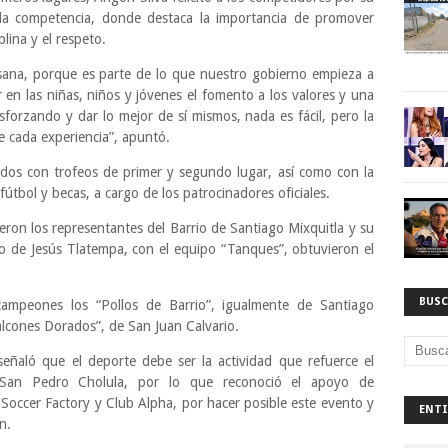
la competencia, donde destaca la importancia de promover
plina y el respeto.
sana, porque es parte de lo que nuestro gobierno empieza a
en las niñas, niños y jóvenes el fomento a los valores y una
esforzando y dar lo mejor de sí mismos, nada es fácil, pero la
e cada experiencia”, apuntó.
os con trofeos de primer y segundo lugar, así como con la
fútbol y becas, a cargo de los patrocinadores oficiales.
ueron los representantes del Barrio de Santiago Mixquitla y su
io de Jesús Tlatempa, con el equipo “Tanques”, obtuvieron el
BUSC
 campeones los “Pollos de Barrio”, igualmente de Santiago
alcones Dorados”, de San Juan Calvario.
 señaló que el deporte debe ser la actividad que refuerce el
 San Pedro Cholula, por lo que reconoció el apoyo de
Soccer Factory y Club Alpha, por hacer posible este evento y
ENTI
n.