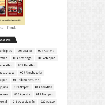
eca - Tienda
ICIPIOS
unicipios
001 Acajete
002 Acateno
catlán
004 Acatzingo
005 Acteopan
huacatlán
007 Ahuatlán
huazotepec
009 Ahuehuetitla
jalpan
011 Albino Zertuche
jojuca
013 Altepexi
014 Amixtlán
Amozoc
016 Aquixtla
017 Atempan
texcal
019 Atlequizayán
020 Atlixco