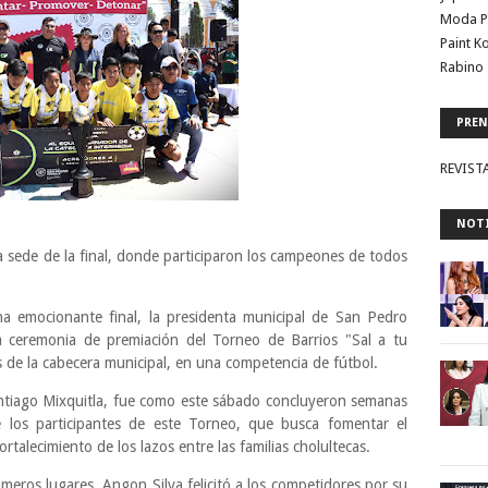
Moda P
Paint K
Rabino 
PREN
REVIST
NOTI
la sede de la final, donde participaron los campeones de todos
 emocionante final, la presidenta municipal de San Pedro
a ceremonia de premiación del Torneo de Barrios "Sal a tu
s de la cabecera municipal, en una competencia de fútbol.
antiago Mixquitla, fue como este sábado concluyeron semanas
 los participantes de este Torneo, que busca fomentar el
fortalecimiento de los lazos entre las familias cholultecas.
imeros lugares, Angon Silva felicitó a los competidores por su