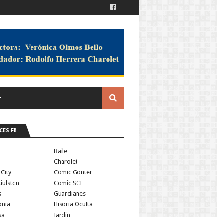
CES FB
a
Baile
Charolet
 City
Comic Gonter
iulston
Comic SCI
s
Guardianes
onia
Hisoria Oculta
sa
Jardin