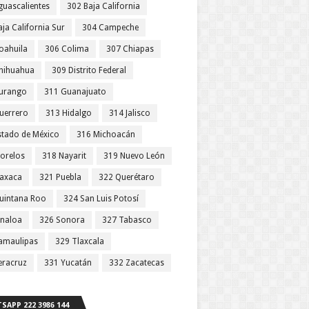
guascalientes
302 Baja California
ja California Sur
304 Campeche
oahuila
306 Colima
307 Chiapas
hihuahua
309 Distrito Federal
urango
311 Guanajuato
uerrero
313 Hidalgo
314 Jalisco
stado de México
316 Michoacán
orelos
318 Nayarit
319 Nuevo León
axaca
321 Puebla
322 Querétaro
uintana Roo
324 San Luis Potosí
inaloa
326 Sonora
327 Tabasco
amaulipas
329 Tlaxcala
eracruz
331 Yucatán
332 Zacatecas
SAPP 222 3986 144