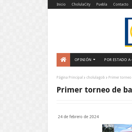
Inicio
CholulaCity
Puebla
Contacto
OPINIÓN
POR ESTADO A
Página Principal
cholulagob
Primer torneo 
Primer torneo de ba
24 de febrero de 2024