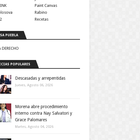
INK
Paint Canvas
olosova
Rabino
2
Recetas
SA PUEBLA
A DERECHO
CIAS POPULARES
Descasadas y arrepentidas
Jueves, Agosto 06, 2026
Morena abre procedimiento
interno contra Nay Salvatori y
Grace Palomares
Martes, Agosto 04, 2026