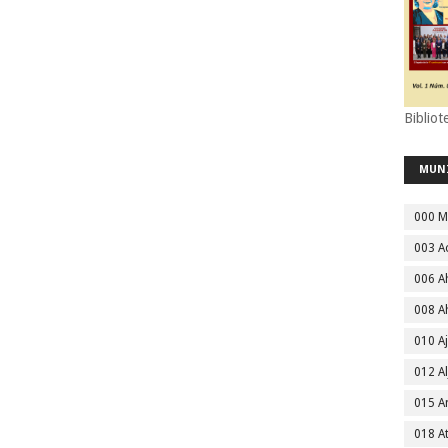
Bibliot
MUN
000 M
003 A
006 A
008 A
010 A
012 Al
015 
018 A