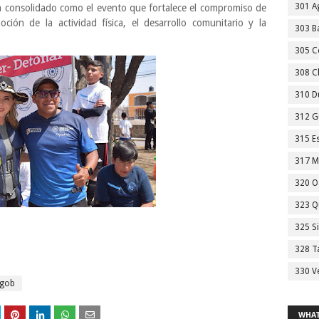
301 A
ha consolidado como el evento que fortalece el compromiso de
ción de la actividad física, el desarrollo comunitario y la
303 Ba
305 C
308 C
310 D
312 G
315 E
317 M
320 O
323 Q
325 S
328 T
330 V
agob
WHAT