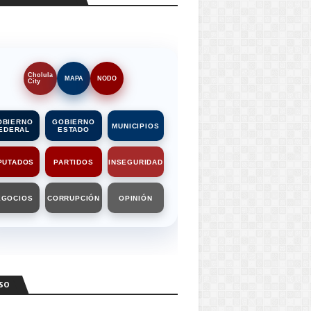
Cholula
MAPA
NODO
City
OBIERNO
GOBIERNO
MUNICIPIOS
EDERAL
ESTADO
PUTADOS
PARTIDOS
INSEGURIDAD
EGOCIOS
CORRUPCIÓN
OPINIÓN
SO