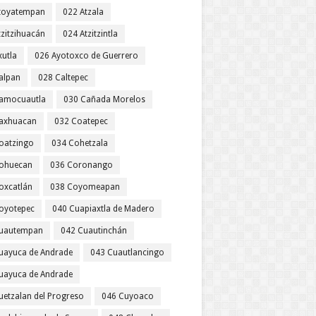
toyatempan
022 Atzala
tzitzihuacán
024 Atzitzintla
xutla
026 Ayotoxco de Guerrero
alpan
028 Caltepec
amocuautla
030 Cañada Morelos
axhuacan
032 Coatepec
oatzingo
034 Cohetzala
ohuecan
036 Coronango
oxcatlán
038 Coyomeapan
oyotepec
040 Cuapiaxtla de Madero
uautempan
042 Cuautinchán
uayuca de Andrade
043 Cuautlancingo
uayuca de Andrade
uetzalan del Progreso
046 Cuyoaco