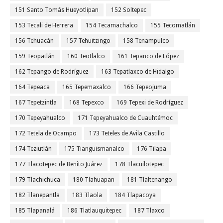
151 Santo Tomás Hueyotlipan
152 Soltepec
153 Tecali de Herrera
154 Tecamachalco
155 Tecomatlán
156 Tehuacán
157 Tehuitzingo
158 Tenampulco
159 Teopatlán
160 Teotlalco
161 Tepanco de López
162 Tepango de Rodríguez
163 Tepatlaxco de Hidalgo
164 Tepeaca
165 Tepemaxalco
166 Tepeojuma
167 Tepetzintla
168 Tepexco
169 Tepexi de Rodríguez
170 Tepeyahualco
171 Tepeyahualco de Cuauhtémoc
172 Tetela de Ocampo
173 Teteles de Avila Castillo
174 Teziutlán
175 Tianguismanalco
176 Tilapa
177 Tlacotepec de Benito Juárez
178 Tlacuilotepec
179 Tlachichuca
180 Tlahuapan
181 Tlaltenango
182 Tlanepantla
183 Tlaola
184 Tlapacoya
185 Tlapanalá
186 Tlatlauquitepec
187 Tlaxco