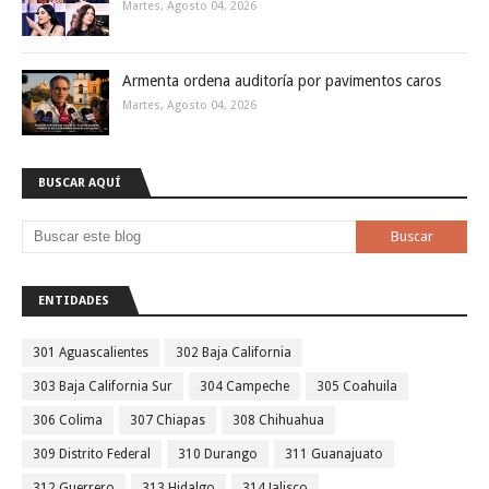
Martes, Agosto 04, 2026
Armenta ordena auditoría por pavimentos caros
Martes, Agosto 04, 2026
BUSCAR AQUÍ
ENTIDADES
301 Aguascalientes
302 Baja California
303 Baja California Sur
304 Campeche
305 Coahuila
306 Colima
307 Chiapas
308 Chihuahua
309 Distrito Federal
310 Durango
311 Guanajuato
312 Guerrero
313 Hidalgo
314 Jalisco