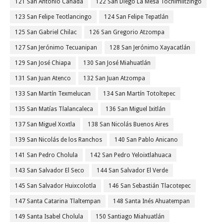
121 San Antonio Cañada
122 San Diego La Mesa Tochimiltzingo
123 San Felipe Teotlancingo
124 San Felipe Tepatlán
125 San Gabriel Chilac
126 San Gregorio Atzompa
127 San Jerónimo Tecuanipan
128 San Jerónimo Xayacatlán
129 San José Chiapa
130 San José Miahuatlán
131 San Juan Atenco
132 San Juan Atzompa
133 San Martín Texmelucan
134 San Martín Totoltepec
135 San Matías Tlalancaleca
136 San Miguel Ixitlán
137 San Miguel Xoxtla
138 San Nicolás Buenos Aires
139 San Nicolás de los Ranchos
140 San Pablo Anicano
141 San Pedro Cholula
142 San Pedro Yeloixtlahuaca
143 San Salvador El Seco
144 San Salvador El Verde
145 San Salvador Huixcolotla
146 San Sebastián Tlacotepec
147 Santa Catarina Tlaltempan
148 Santa Inés Ahuatempan
149 Santa Isabel Cholula
150 Santiago Miahuatlán