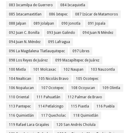
083 Ixcamilpa de Guerrero
084 Ixcaquixtla
085 Ixtacamaxtitlan
086 Ixtepec
087 Izúcar de Matamoros
088 Jalpan
089 Jolalpan
090 Jonotla
091 Jopala
092 Juan C. Bonilla
093 Juan Galindo
094 Juan N Méndez
094 Juan N. Méndez
095 Lafragua
096 La Magdalena Tlatlauquitepec
097 Libres
098 Los Reyes de Juárez
099 Mazapiltepec de Juárez
100 Mixtla
101 Molcaxac
102 Naupan
103 Nauzontla
104 Nealtican
105 Nicolás Bravo
105 Ocotepec
106 Nopalucan
107 Ocotepec
108 Ocoyucan
109 Olintla
110 Oriental
111 Pahuatlán
112 Palmar de Bravo
113 Pantepec
114 Petlalcingo
115 Piaxtla
116 Puebla
116 Quimixtlán
117 Quecholac
118 Quimixtlán
119 Rafael Lara Grajales
120 San Andrés Cholula