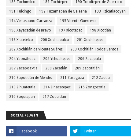
188 Tochimilco
189 Tochtepec
190 Totoltepec de Guerrero
191 Tulcingo
192 Tuzamapan de Galeana
193 Tzicatlacoyan
194 Venustiano Carranza
195 Vicente Guerrero
196 Xayacatlán de Bravo
197 Xicotepec
198 Xicotlán
199 Xiutetelco
200 Xochiapulco
201 Xochiltepec
202 Xochitlán de Vicente Suárez
203 Xochitlán Todos Santos
204 Yaonáhuac
205 Yehualtepec
206 Zacapala
207 Zacapoaxtla
208 Zacatlán
209 Zapotitlán
210 Zapotitlán de Méndez
211 Zaragoza
212 Zautla
213 Zihuateutla
214 Zinacatepec
215 Zongozotla
216 Zoquiapan
217 Zoquitlán
SOCIAL PLUGIN