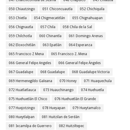
047 Chalchicomula de Sesma
048 Chapulco
049 Chiautla
050 Chiautzingo
051 Chiconcuautla
052 Chichiquila
053 Chietla
054 Chigmecatitlán
055 Chignahuapan
056 Chignautla
057 Chila
058 Chila de la Sal
059 Chilchotla
060 Chinantla
061 Domingo Arenas
062 Eloxochitlán
063 Epatlán
064 Esperanza
065 Francisco Z Mena
065 Francisco Z. Mena
066 General Felipe Angeles
066 General Felipe Ángeles
067 Guadalupe
068 Guadalupe
068 Guadalupe Victoria
069 Hermenegildo Galeana
070 Honey
071 Huaquechula
072 Huatlatlauca
073 Huauchinango
074 Huehuetla
075 Huehuetlán El Chico
076 Huehuetlán El Grande
077 Huejotzingo
078 Hueyapan
079 Hueytamalco
080 Hueytlalpan
081 Huitzilan de Serdán
081 Ixcamilpa de Guerrero
082 Huitziltepec