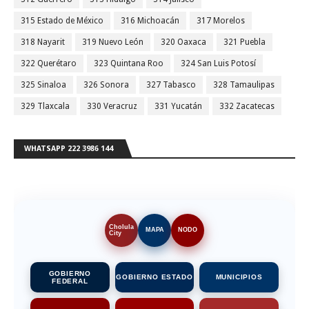
315 Estado de México
316 Michoacán
317 Morelos
318 Nayarit
319 Nuevo León
320 Oaxaca
321 Puebla
322 Querétaro
323 Quintana Roo
324 San Luis Potosí
325 Sinaloa
326 Sonora
327 Tabasco
328 Tamaulipas
329 Tlaxcala
330 Veracruz
331 Yucatán
332 Zacatecas
WHATSAPP 222 3986 144
Cholula
MAPA
NODO
City
GOBIERNO
GOBIERNO ESTADO
MUNICIPIOS
FEDERAL