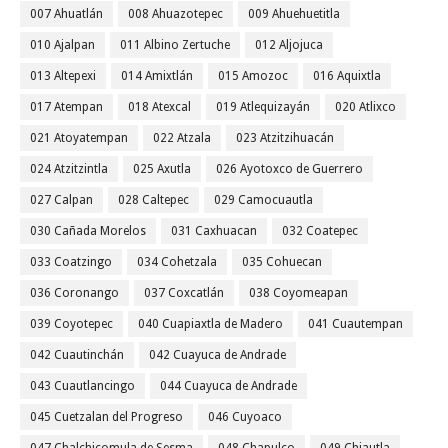
007 Ahuatlán
008 Ahuazotepec
009 Ahuehuetitla
010 Ajalpan
011 Albino Zertuche
012 Aljojuca
013 Altepexi
014 Amixtlán
015 Amozoc
016 Aquixtla
017 Atempan
018 Atexcal
019 Atlequizayán
020 Atlixco
021 Atoyatempan
022 Atzala
023 Atzitzihuacán
024 Atzitzintla
025 Axutla
026 Ayotoxco de Guerrero
027 Calpan
028 Caltepec
029 Camocuautla
030 Cañada Morelos
031 Caxhuacan
032 Coatepec
033 Coatzingo
034 Cohetzala
035 Cohuecan
036 Coronango
037 Coxcatlán
038 Coyomeapan
039 Coyotepec
040 Cuapiaxtla de Madero
041 Cuautempan
042 Cuautinchán
042 Cuayuca de Andrade
043 Cuautlancingo
044 Cuayuca de Andrade
045 Cuetzalan del Progreso
046 Cuyoaco