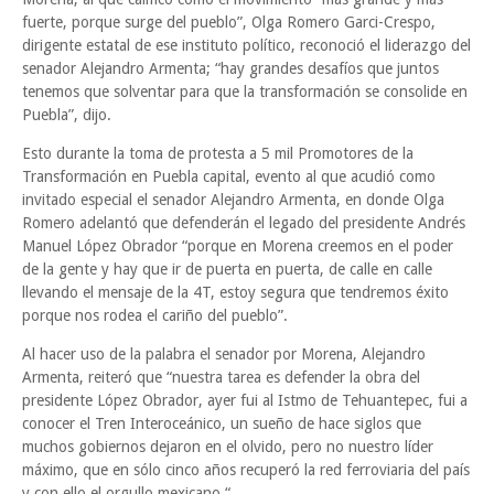
fuerte, porque surge del pueblo”, Olga Romero Garci-Crespo,
dirigente estatal de ese instituto político, reconoció el liderazgo del
senador Alejandro Armenta; “hay grandes desafíos que juntos
tenemos que solventar para que la transformación se consolide en
Puebla”, dijo.
Esto durante la toma de protesta a 5 mil Promotores de la
Transformación en Puebla capital, evento al que acudió como
invitado especial el senador Alejandro Armenta, en donde Olga
Romero adelantó que defenderán el legado del presidente Andrés
Manuel López Obrador “porque en Morena creemos en el poder
de la gente y hay que ir de puerta en puerta, de calle en calle
llevando el mensaje de la 4T, estoy segura que tendremos éxito
porque nos rodea el cariño del pueblo”.
Al hacer uso de la palabra el senador por Morena, Alejandro
Armenta, reiteró que “nuestra tarea es defender la obra del
presidente López Obrador, ayer fui al Istmo de Tehuantepec, fui a
conocer el Tren Interoceánico, un sueño de hace siglos que
muchos gobiernos dejaron en el olvido, pero no nuestro líder
máximo, que en sólo cinco años recuperó la red ferroviaria del país
y con ello el orgullo mexicano “.