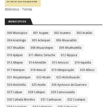
Biblioteca - Tienda
MUNICIPIOS
000 Municipios
001 Acajete
002 Acateno
003 Acatlán
004 Acatzingo
005 Acteopan
006 Ahuacatlán
007 Ahuatlán
008 Ahuazotepec
009 Ahuehuetitla
010 Ajalpan
011 Albino Zertuche
012 Aljojuca
013 Altepexi
014 Amixtlán
015 Amozoc
016 Aquixtla
017 Atempan
018 Atexcal
019 Atlequizayán
020 Atlixco
021 Atoyatempan
022 Atzala
023 Atzitzihuacán
024 Atzitzintla
025 Axutla
026 Ayotoxco de Guerrero
027 Calpan
028 Caltepec
029 Camocuautla
030 Cañada Morelos
031 Caxhuacan
032 Coatepec