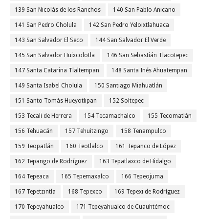
139 San Nicolás de los Ranchos
140 San Pablo Anicano
141 San Pedro Cholula
142 San Pedro Yeloixtlahuaca
143 San Salvador El Seco
144 San Salvador El Verde
145 San Salvador Huixcolotla
146 San Sebastián Tlacotepec
147 Santa Catarina Tlaltempan
148 Santa Inés Ahuatempan
149 Santa Isabel Cholula
150 Santiago Miahuatlán
151 Santo Tomás Hueyotlipan
152 Soltepec
153 Tecali de Herrera
154 Tecamachalco
155 Tecomatlán
156 Tehuacán
157 Tehuitzingo
158 Tenampulco
159 Teopatlán
160 Teotlalco
161 Tepanco de López
162 Tepango de Rodríguez
163 Tepatlaxco de Hidalgo
164 Tepeaca
165 Tepemaxalco
166 Tepeojuma
167 Tepetzintla
168 Tepexco
169 Tepexi de Rodríguez
170 Tepeyahualco
171 Tepeyahualco de Cuauhtémoc