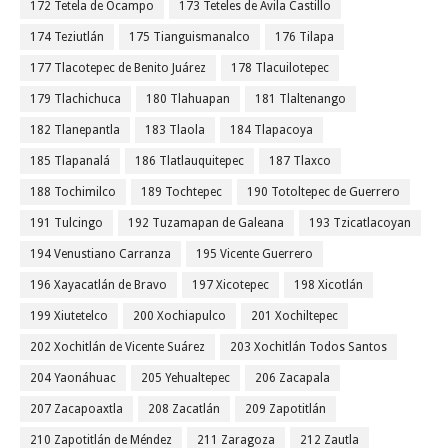
172 Tetela de Ocampo
173 Teteles de Avila Castillo
174 Teziutlán
175 Tianguismanalco
176 Tilapa
177 Tlacotepec de Benito Juárez
178 Tlacuilotepec
179 Tlachichuca
180 Tlahuapan
181 Tlaltenango
182 Tlanepantla
183 Tlaola
184 Tlapacoya
185 Tlapanalá
186 Tlatlauquitepec
187 Tlaxco
188 Tochimilco
189 Tochtepec
190 Totoltepec de Guerrero
191 Tulcingo
192 Tuzamapan de Galeana
193 Tzicatlacoyan
194 Venustiano Carranza
195 Vicente Guerrero
196 Xayacatlán de Bravo
197 Xicotepec
198 Xicotlán
199 Xiutetelco
200 Xochiapulco
201 Xochiltepec
202 Xochitlán de Vicente Suárez
203 Xochitlán Todos Santos
204 Yaonáhuac
205 Yehualtepec
206 Zacapala
207 Zacapoaxtla
208 Zacatlán
209 Zapotitlán
210 Zapotitlán de Méndez
211 Zaragoza
212 Zautla