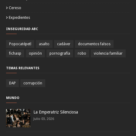
Cereso
Expedientes
INSEGURIDAD ABC
Popocatépetl
asalto
cadáver
documentos falsos
fichasp
opinión
pornografía
robo
violencia familiar
TEMAS RELEVANTES
DAP
corrupción
MUNDO
La Emperatriz Silenciosa
Julio 03, 2026