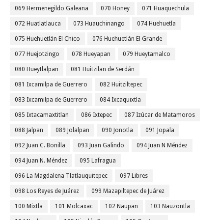
069 Hermenegildo Galeana
070 Honey
071 Huaquechula
072 Huatlatlauca
073 Huauchinango
074 Huehuetla
075 Huehuetlán El Chico
076 Huehuetlán El Grande
077 Huejotzingo
078 Hueyapan
079 Hueytamalco
080 Hueytlalpan
081 Huitzilan de Serdán
081 Ixcamilpa de Guerrero
082 Huitziltepec
083 Ixcamilpa de Guerrero
084 Ixcaquixtla
085 Ixtacamaxtitlan
086 Ixtepec
087 Izúcar de Matamoros
088 Jalpan
089 Jolalpan
090 Jonotla
091 Jopala
092 Juan C. Bonilla
093 Juan Galindo
094 Juan N Méndez
094 Juan N. Méndez
095 Lafragua
096 La Magdalena Tlatlauquitepec
097 Libres
098 Los Reyes de Juárez
099 Mazapiltepec de Juárez
100 Mixtla
101 Molcaxac
102 Naupan
103 Nauzontla