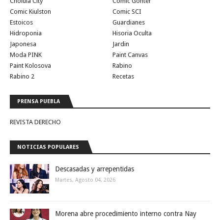
Cholula City
Comic Gonter
Comic Kiulston
Comic SCI
Estoicos
Guardianes
Hidroponia
Hisoria Oculta
Japonesa
Jardin
Moda PINK
Paint Canvas
Paint Kolosova
Rabino
Rabino 2
Recetas
PRENSA PUEBLA
REVISTA DERECHO
NOTICIAS POPULARES
Descasadas y arrepentidas
Martes, Agosto 04, 2026
Morena abre procedimiento interno contra Nay