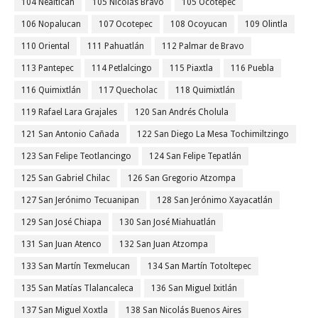
104 Nealtican
105 Nicolás Bravo
105 Ocotepec
106 Nopalucan
107 Ocotepec
108 Ocoyucan
109 Olintla
110 Oriental
111 Pahuatlán
112 Palmar de Bravo
113 Pantepec
114 Petlalcingo
115 Piaxtla
116 Puebla
116 Quimixtlán
117 Quecholac
118 Quimixtlán
119 Rafael Lara Grajales
120 San Andrés Cholula
121 San Antonio Cañada
122 San Diego La Mesa Tochimiltzingo
123 San Felipe Teotlancingo
124 San Felipe Tepatlán
125 San Gabriel Chilac
126 San Gregorio Atzompa
127 San Jerónimo Tecuanipan
128 San Jerónimo Xayacatlán
129 San José Chiapa
130 San José Miahuatlán
131 San Juan Atenco
132 San Juan Atzompa
133 San Martín Texmelucan
134 San Martín Totoltepec
135 San Matías Tlalancaleca
136 San Miguel Ixitlán
137 San Miguel Xoxtla
138 San Nicolás Buenos Aires