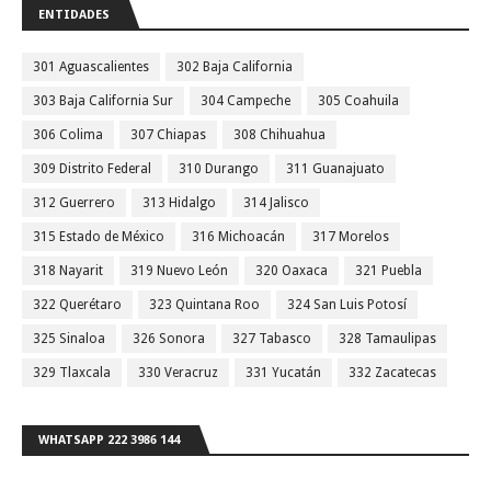
ENTIDADES
301 Aguascalientes
302 Baja California
303 Baja California Sur
304 Campeche
305 Coahuila
306 Colima
307 Chiapas
308 Chihuahua
309 Distrito Federal
310 Durango
311 Guanajuato
312 Guerrero
313 Hidalgo
314 Jalisco
315 Estado de México
316 Michoacán
317 Morelos
318 Nayarit
319 Nuevo León
320 Oaxaca
321 Puebla
322 Querétaro
323 Quintana Roo
324 San Luis Potosí
325 Sinaloa
326 Sonora
327 Tabasco
328 Tamaulipas
329 Tlaxcala
330 Veracruz
331 Yucatán
332 Zacatecas
WHATSAPP 222 3986 144