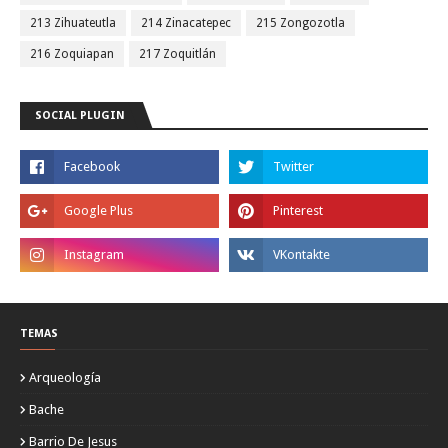
213 Zihuateutla
214 Zinacatepec
215 Zongozotla
216 Zoquiapan
217 Zoquitlán
SOCIAL PLUGIN
TEMAS
Arqueología
Bache
Barrio De Jesus