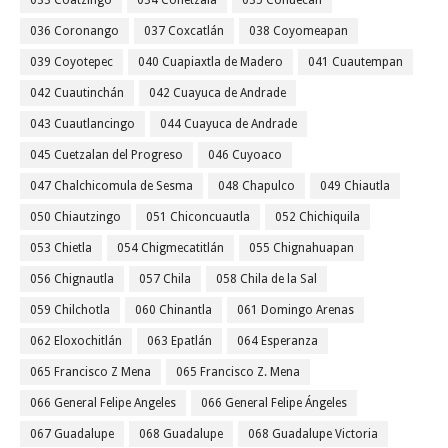
033 Coatzingo
034 Cohetzala
035 Cohuecan
036 Coronango
037 Coxcatlán
038 Coyomeapan
039 Coyotepec
040 Cuapiaxtla de Madero
041 Cuautempan
042 Cuautinchán
042 Cuayuca de Andrade
043 Cuautlancingo
044 Cuayuca de Andrade
045 Cuetzalan del Progreso
046 Cuyoaco
047 Chalchicomula de Sesma
048 Chapulco
049 Chiautla
050 Chiautzingo
051 Chiconcuautla
052 Chichiquila
053 Chietla
054 Chigmecatitlán
055 Chignahuapan
056 Chignautla
057 Chila
058 Chila de la Sal
059 Chilchotla
060 Chinantla
061 Domingo Arenas
062 Eloxochitlán
063 Epatlán
064 Esperanza
065 Francisco Z Mena
065 Francisco Z. Mena
066 General Felipe Angeles
066 General Felipe Ángeles
067 Guadalupe
068 Guadalupe
068 Guadalupe Victoria