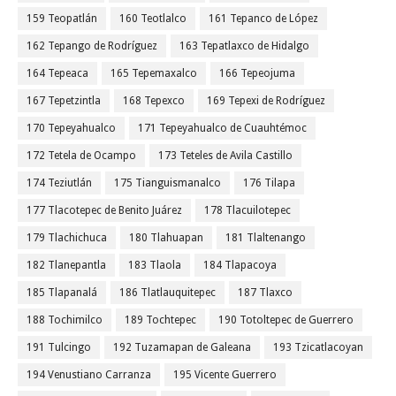
159 Teopatlán
160 Teotlalco
161 Tepanco de López
162 Tepango de Rodríguez
163 Tepatlaxco de Hidalgo
164 Tepeaca
165 Tepemaxalco
166 Tepeojuma
167 Tepetzintla
168 Tepexco
169 Tepexi de Rodríguez
170 Tepeyahualco
171 Tepeyahualco de Cuauhtémoc
172 Tetela de Ocampo
173 Teteles de Avila Castillo
174 Teziutlán
175 Tianguismanalco
176 Tilapa
177 Tlacotepec de Benito Juárez
178 Tlacuilotepec
179 Tlachichuca
180 Tlahuapan
181 Tlaltenango
182 Tlanepantla
183 Tlaola
184 Tlapacoya
185 Tlapanalá
186 Tlatlauquitepec
187 Tlaxco
188 Tochimilco
189 Tochtepec
190 Totoltepec de Guerrero
191 Tulcingo
192 Tuzamapan de Galeana
193 Tzicatlacoyan
194 Venustiano Carranza
195 Vicente Guerrero