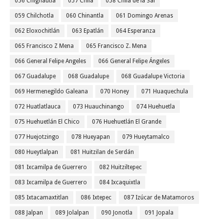
056 Chignautla
057 Chila
058 Chila de la Sal
059 Chilchotla
060 Chinantla
061 Domingo Arenas
062 Eloxochitlán
063 Epatlán
064 Esperanza
065 Francisco Z Mena
065 Francisco Z. Mena
066 General Felipe Angeles
066 General Felipe Ángeles
067 Guadalupe
068 Guadalupe
068 Guadalupe Victoria
069 Hermenegildo Galeana
070 Honey
071 Huaquechula
072 Huatlatlauca
073 Huauchinango
074 Huehuetla
075 Huehuetlán El Chico
076 Huehuetlán El Grande
077 Huejotzingo
078 Hueyapan
079 Hueytamalco
080 Hueytlalpan
081 Huitzilan de Serdán
081 Ixcamilpa de Guerrero
082 Huitziltepec
083 Ixcamilpa de Guerrero
084 Ixcaquixtla
085 Ixtacamaxtitlan
086 Ixtepec
087 Izúcar de Matamoros
088 Jalpan
089 Jolalpan
090 Jonotla
091 Jopala