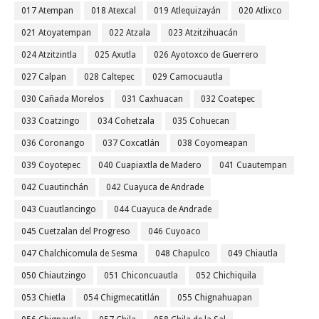
017 Atempan
018 Atexcal
019 Atlequizayán
020 Atlixco
021 Atoyatempan
022 Atzala
023 Atzitzihuacán
024 Atzitzintla
025 Axutla
026 Ayotoxco de Guerrero
027 Calpan
028 Caltepec
029 Camocuautla
030 Cañada Morelos
031 Caxhuacan
032 Coatepec
033 Coatzingo
034 Cohetzala
035 Cohuecan
036 Coronango
037 Coxcatlán
038 Coyomeapan
039 Coyotepec
040 Cuapiaxtla de Madero
041 Cuautempan
042 Cuautinchán
042 Cuayuca de Andrade
043 Cuautlancingo
044 Cuayuca de Andrade
045 Cuetzalan del Progreso
046 Cuyoaco
047 Chalchicomula de Sesma
048 Chapulco
049 Chiautla
050 Chiautzingo
051 Chiconcuautla
052 Chichiquila
053 Chietla
054 Chigmecatitlán
055 Chignahuapan