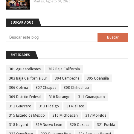
Martes, Agosto 04, 2026
BUSCAR AQUÍ
ENTIDADES
301 Aguascalientes
302 Baja California
303 Baja California Sur
304 Campeche
305 Coahuila
306 Colima
307 Chiapas
308 Chihuahua
309 Distrito Federal
310 Durango
311 Guanajuato
312 Guerrero
313 Hidalgo
314 Jalisco
315 Estado de México
316 Michoacán
317 Morelos
318 Nayarit
319 Nuevo León
320 Oaxaca
321 Puebla
322 Querétaro
323 Quintana Roo
324 San Luis Potosí