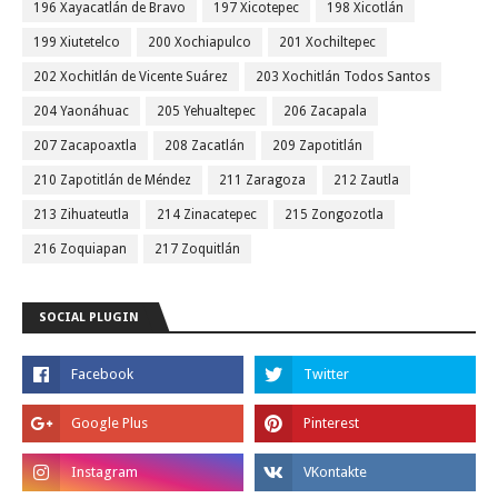
196 Xayacatlán de Bravo
197 Xicotepec
198 Xicotlán
199 Xiutetelco
200 Xochiapulco
201 Xochiltepec
202 Xochitlán de Vicente Suárez
203 Xochitlán Todos Santos
204 Yaonáhuac
205 Yehualtepec
206 Zacapala
207 Zacapoaxtla
208 Zacatlán
209 Zapotitlán
210 Zapotitlán de Méndez
211 Zaragoza
212 Zautla
213 Zihuateutla
214 Zinacatepec
215 Zongozotla
216 Zoquiapan
217 Zoquitlán
SOCIAL PLUGIN