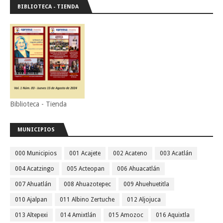
BIBLIOTECA - TIENDA
Biblioteca - Tienda
MUNICIPIOS
000 Municipios
001 Acajete
002 Acateno
003 Acatlán
004 Acatzingo
005 Acteopan
006 Ahuacatlán
007 Ahuatlán
008 Ahuazotepec
009 Ahuehuetitla
010 Ajalpan
011 Albino Zertuche
012 Aljojuca
013 Altepexi
014 Amixtlán
015 Amozoc
016 Aquixtla