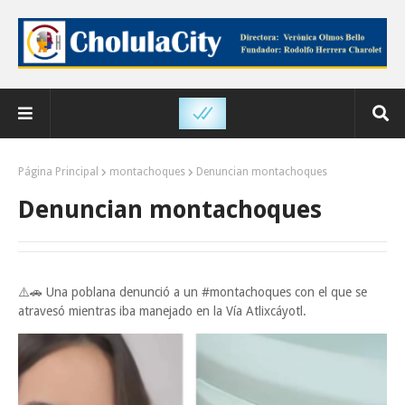
Página Principal
montachoques
Denuncian montachoques
Denuncian montachoques
⚠️🚗 Una poblana denunció a un #montachoques con el que se
atravesó mientras iba manejado en la Vía Atlixcáyotl.