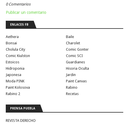
0 Comentarios
Publicar un comentario
ENLACES FB
Aethera
Baile
Bonsai
Charolet
Cholula City
Comic Gonter
Comic Kiulston
Comic SCI
Estoicos
Guardianes
Hidroponia
Hisoria Oculta
Japonesa
Jardin
Moda PINK
Paint Canvas
Paint Kolosova
Rabino
Rabino 2
Recetas
PRENSA PUEBLA
REVISTA DERECHO