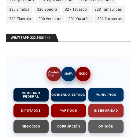
325 Sinaloa
326 Sonora
327 Tabasco
328 Tamaulipas
329 Tlaxcala
330 Veracruz
331 Yucatán
332 Zacatecas
WHATSAPP 222 3986 144
Cholula
MAPA
NODO
City
GOBIERNO
GOBIERNO ESTADO
MUNICIPIOS
FEDERAL
DIPUTADOS
PARTIDOS
INSEGURIDAD
NEGOCIOS
CORRUPCIÓN
OPINIÓN