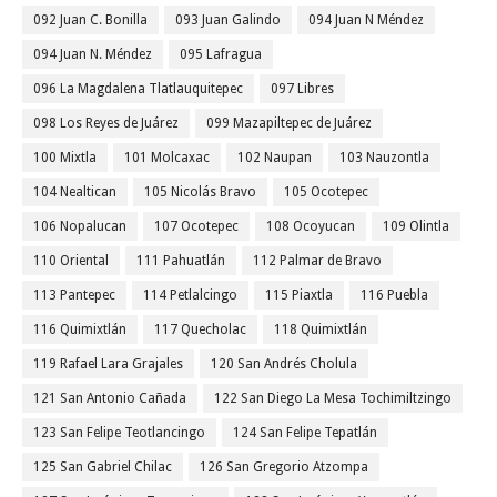
092 Juan C. Bonilla
093 Juan Galindo
094 Juan N Méndez
094 Juan N. Méndez
095 Lafragua
096 La Magdalena Tlatlauquitepec
097 Libres
098 Los Reyes de Juárez
099 Mazapiltepec de Juárez
100 Mixtla
101 Molcaxac
102 Naupan
103 Nauzontla
104 Nealtican
105 Nicolás Bravo
105 Ocotepec
106 Nopalucan
107 Ocotepec
108 Ocoyucan
109 Olintla
110 Oriental
111 Pahuatlán
112 Palmar de Bravo
113 Pantepec
114 Petlalcingo
115 Piaxtla
116 Puebla
116 Quimixtlán
117 Quecholac
118 Quimixtlán
119 Rafael Lara Grajales
120 San Andrés Cholula
121 San Antonio Cañada
122 San Diego La Mesa Tochimiltzingo
123 San Felipe Teotlancingo
124 San Felipe Tepatlán
125 San Gabriel Chilac
126 San Gregorio Atzompa