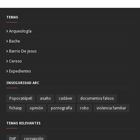
TEMAS
Arqueología
Bache
Barrio De Jesus
Cereso
Expedientes
INSEGURIDAD ABC
Popocatépetl
asalto
cadáver
documentos falsos
fichasp
opinión
pornografía
robo
violencia familiar
TEMAS RELEVANTES
DAP
corrupción