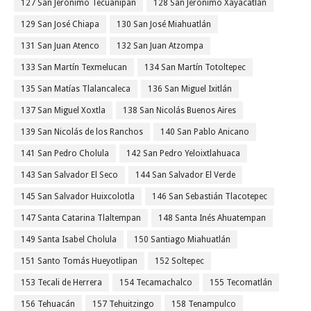
127 San Jerónimo Tecuanipan
128 San Jerónimo Xayacatlán
129 San José Chiapa
130 San José Miahuatlán
131 San Juan Atenco
132 San Juan Atzompa
133 San Martín Texmelucan
134 San Martín Totoltepec
135 San Matías Tlalancaleca
136 San Miguel Ixitlán
137 San Miguel Xoxtla
138 San Nicolás Buenos Aires
139 San Nicolás de los Ranchos
140 San Pablo Anicano
141 San Pedro Cholula
142 San Pedro Yeloixtlahuaca
143 San Salvador El Seco
144 San Salvador El Verde
145 San Salvador Huixcolotla
146 San Sebastián Tlacotepec
147 Santa Catarina Tlaltempan
148 Santa Inés Ahuatempan
149 Santa Isabel Cholula
150 Santiago Miahuatlán
151 Santo Tomás Hueyotlipan
152 Soltepec
153 Tecali de Herrera
154 Tecamachalco
155 Tecomatlán
156 Tehuacán
157 Tehuitzingo
158 Tenampulco