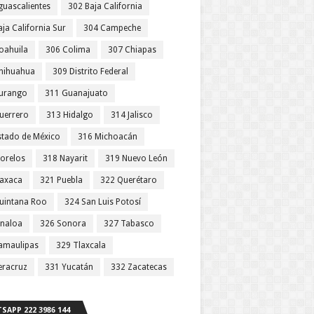
guascalientes
302 Baja California
ja California Sur
304 Campeche
oahuila
306 Colima
307 Chiapas
hihuahua
309 Distrito Federal
urango
311 Guanajuato
uerrero
313 Hidalgo
314 Jalisco
stado de México
316 Michoacán
orelos
318 Nayarit
319 Nuevo León
axaca
321 Puebla
322 Querétaro
uintana Roo
324 San Luis Potosí
inaloa
326 Sonora
327 Tabasco
amaulipas
329 Tlaxcala
eracruz
331 Yucatán
332 Zacatecas
SAPP 222 3986 144