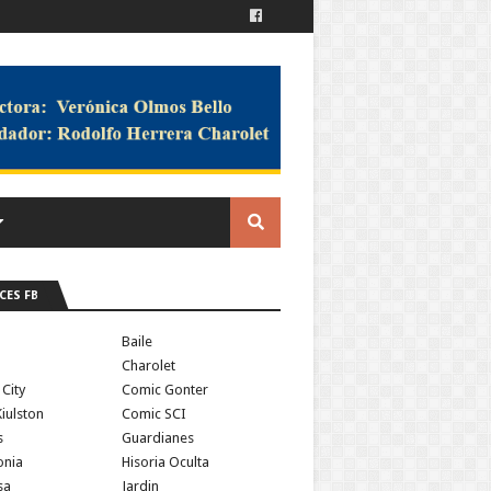
CES FB
a
Baile
Charolet
 City
Comic Gonter
iulston
Comic SCI
s
Guardianes
onia
Hisoria Oculta
sa
Jardin