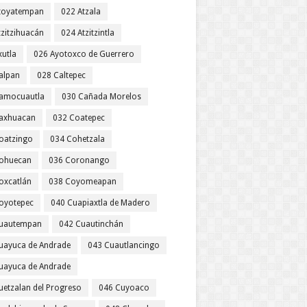
toyatempan
022 Atzala
tzitzihuacán
024 Atzitzintla
xutla
026 Ayotoxco de Guerrero
alpan
028 Caltepec
amocuautla
030 Cañada Morelos
axhuacan
032 Coatepec
oatzingo
034 Cohetzala
ohuecan
036 Coronango
oxcatlán
038 Coyomeapan
oyotepec
040 Cuapiaxtla de Madero
uautempan
042 Cuautinchán
uayuca de Andrade
043 Cuautlancingo
uayuca de Andrade
uetzalan del Progreso
046 Cuyoaco