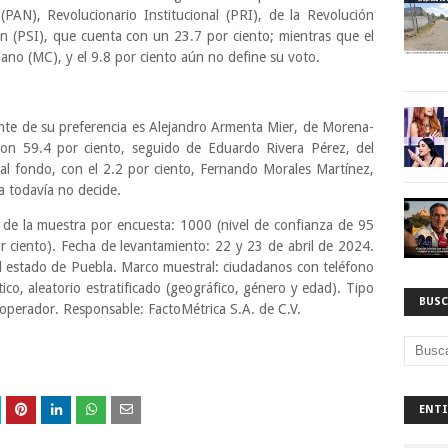
(PAN), Revolucionario Institucional (PRI), de la Revolución
n (PSI), que cuenta con un 23.7 por ciento; mientras que el
ano (MC), y el 9.8 por ciento aún no define su voto.
nte de su preferencia es Alejandro Armenta Mier, de Morena-
on 59.4 por ciento, seguido de Eduardo Rivera Pérez, del
l fondo, con el 2.2 por ciento, Fernando Morales Martínez,
a todavía no decide.
o de la muestra por encuesta: 1000 (nivel de confianza de 95
r ciento). Fecha de levantamiento: 22 y 23 de abril de 2024.
l estado de Puebla. Marco muestral: ciudadanos con teléfono
tico, aleatorio estratificado (geográfico, género y edad). Tipo
BUSC
n operador. Responsable: FactoMétrica S.A. de C.V.
ENTI