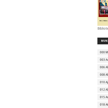
Bibliot
MUN
000 M
003 A
006 A
008 A
010 A
012 Al
015 
018 A