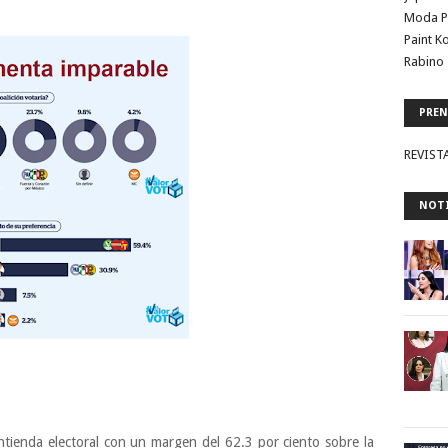
Moda P
Paint K
Rabino 
PREN
REVIST
NOTI
tienda electoral con un margen del 62.3 por ciento sobre la