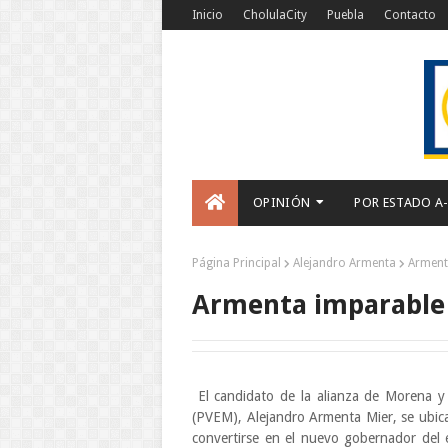
Inicio
CholulaCity
Puebla
Contacto
OPINIÓN
POR ESTADO A
Página Principal
Alejandro Armenta
Arment
Armenta imparable
El candidato de la alianza de Morena y 
(PVEM), Alejandro Armenta Mier, se ubica 
convertirse en el nuevo gobernador del 