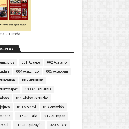
eca - Tienda
ICIPIOS
unicipios
001 Acajete
002 Acateno
catlán
004 Acatzingo
005 Acteopan
huacatlán
007 Ahuatlán
huazotepec
009 Ahuehuetitla
jalpan
011 Albino Zertuche
jojuca
013 Altepexi
014 Amixtlán
Amozoc
016 Aquixtla
017 Atempan
texcal
019 Atlequizayán
020 Atlixco