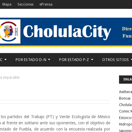
Mapa
Secciones
ePrensa
-C
POR ESTADO D-N
POR ESTADO P-Z
OTROS SITIOS
a imparable
ENLA
Aether
Bonsai
Cholula
Comic K
los partidos del Trabajo (PT) y Verde Ecologista de México
Estoico
al frente en solitario ante sus oponentes, con el objetivo de
Hidrop
estado de Puebla, de acuerdo con la encuesta realizada por
Japone