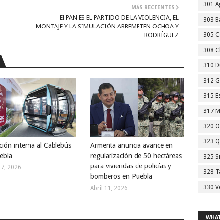
301 A
MÁS RECIENTES
El PAN ES EL PARTIDO DE LA VIOLENCIA, EL
303 Ba
MONTAJE Y LA SIMULACIÓN ARREMETEN OCHOA Y
RODRÍGUEZ
305 C
308 C
310 D
312 G
315 E
317 M
320 O
323 Q
ción interna al Cablebús
Armenta anuncia avance en
ebla
regularización de 50 hectáreas
325 S
para viviendas de policías y
27, 2026
328 T
bomberos en Puebla
330 V
Abril 11, 2026
WHAT