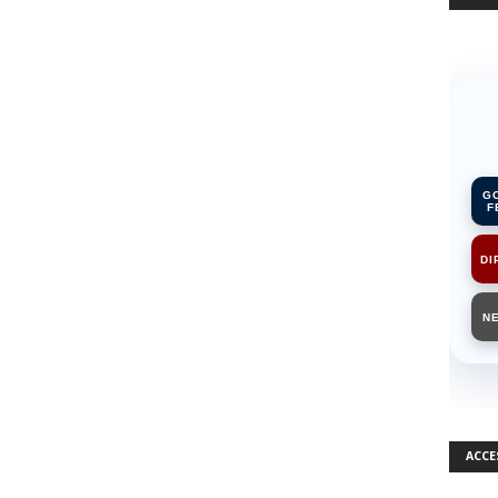
G
F
DI
N
ACCE