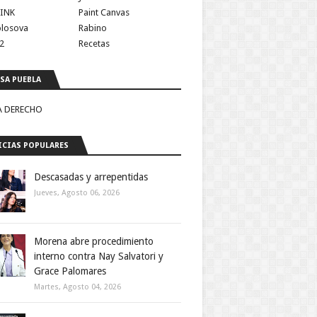
INK
Paint Canvas
olosova
Rabino
2
Recetas
SA PUEBLA
A DERECHO
CIAS POPULARES
Descasadas y arrepentidas
Jueves, Agosto 06, 2026
Morena abre procedimiento
interno contra Nay Salvatori y
Grace Palomares
Martes, Agosto 04, 2026