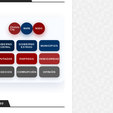
Cholula
MAPA
NODO
City
OBIERNO
GOBIERNO
MUNICIPIOS
EDERAL
ESTADO
PUTADOS
PARTIDOS
INSEGURIDAD
EGOCIOS
CORRUPCIÓN
OPINIÓN
SO