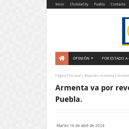
Inicio
CholulaCity
Puebla
Contacto
OPINIÓN
POR ESTADO A
Página Principal
Alejandro Armenta
Armenta
Armenta va por reve
Puebla.
Martes 16 de abril de 2024