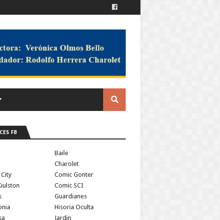
CES FB
a
Baile
Charolet
 City
Comic Gonter
iulston
Comic SCI
s
Guardianes
onia
Hisoria Oculta
sa
Jardin