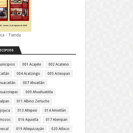
eca - Tienda
ICIPIOS
unicipios
001 Acajete
002 Acateno
catlán
004 Acatzingo
005 Acteopan
huacatlán
007 Ahuatlán
huazotepec
009 Ahuehuetitla
jalpan
011 Albino Zertuche
jojuca
013 Altepexi
014 Amixtlán
Amozoc
016 Aquixtla
017 Atempan
texcal
019 Atlequizayán
020 Atlixco