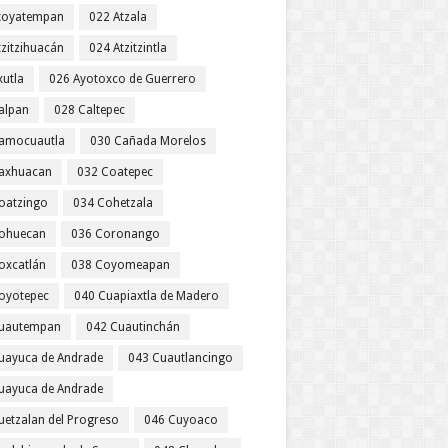
toyatempan
022 Atzala
tzitzihuacán
024 Atzitzintla
xutla
026 Ayotoxco de Guerrero
alpan
028 Caltepec
amocuautla
030 Cañada Morelos
axhuacan
032 Coatepec
oatzingo
034 Cohetzala
ohuecan
036 Coronango
oxcatlán
038 Coyomeapan
oyotepec
040 Cuapiaxtla de Madero
uautempan
042 Cuautinchán
uayuca de Andrade
043 Cuautlancingo
uayuca de Andrade
uetzalan del Progreso
046 Cuyoaco