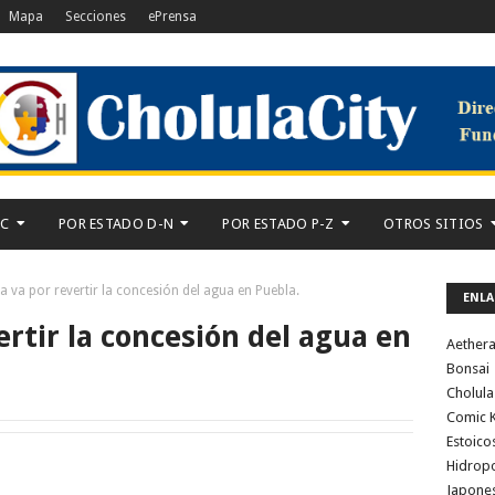
Mapa
Secciones
ePrensa
-C
POR ESTADO D-N
POR ESTADO P-Z
OTROS SITIOS
 va por revertir la concesión del agua en Puebla.
ENLA
rtir la concesión del agua en
Aether
Bonsai
Cholula
Comic K
Estoico
Hidrop
Japone