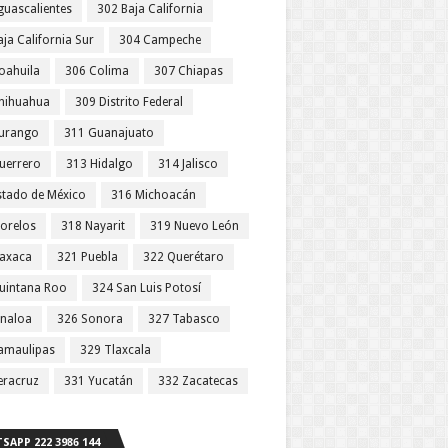
guascalientes
302 Baja California
ja California Sur
304 Campeche
oahuila
306 Colima
307 Chiapas
hihuahua
309 Distrito Federal
urango
311 Guanajuato
uerrero
313 Hidalgo
314 Jalisco
stado de México
316 Michoacán
orelos
318 Nayarit
319 Nuevo León
axaca
321 Puebla
322 Querétaro
uintana Roo
324 San Luis Potosí
inaloa
326 Sonora
327 Tabasco
amaulipas
329 Tlaxcala
eracruz
331 Yucatán
332 Zacatecas
SAPP 222 3986 144