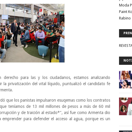
Moda P
Paint K
Rabino 
PREN
REVIST
NOTI
n derecho para las y los ciudadanos, estamos analizando
 la privatización del vital líquido, puntualizó el candidato fe
rmenta.
dó que los panistas impulsaron esuqemas como los contratos
que teníamos de 13 mil millones de pesos a más de 60 mil
orrupción y de traición al estado*", así fue como Armenta dio
ía emprender para defender el acceso al agua, porque es un