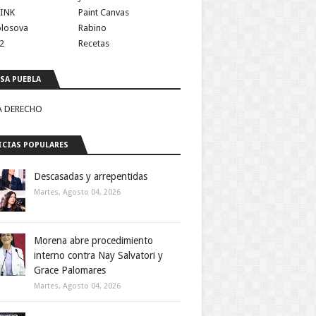
INK
Paint Canvas
olosova
Rabino
2
Recetas
SA PUEBLA
A DERECHO
CIAS POPULARES
Descasadas y arrepentidas
Martes, Agosto 04, 2026
Morena abre procedimiento
interno contra Nay Salvatori y
Grace Palomares
Martes, Agosto 04, 2026