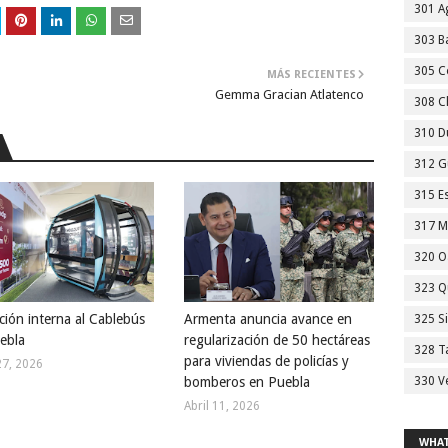
301 A
303 Ba
305 C
MÁS RECIENTES
Gemma Gracian Atlatenco
308 C
310 D
312 G
315 E
317 M
320 O
323 Q
ción interna al Cablebús
Armenta anuncia avance en
325 S
ebla
regularización de 50 hectáreas
328 T
para viviendas de policías y
27, 2026
bomberos en Puebla
330 V
Abril 11, 2026
WHAT