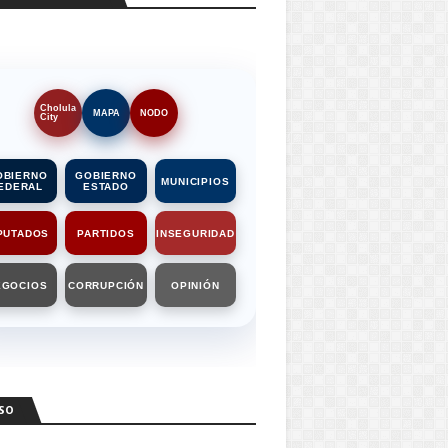
Cholula
MAPA
NODO
City
OBIERNO
GOBIERNO
MUNICIPIOS
EDERAL
ESTADO
PUTADOS
PARTIDOS
INSEGURIDAD
EGOCIOS
CORRUPCIÓN
OPINIÓN
SO