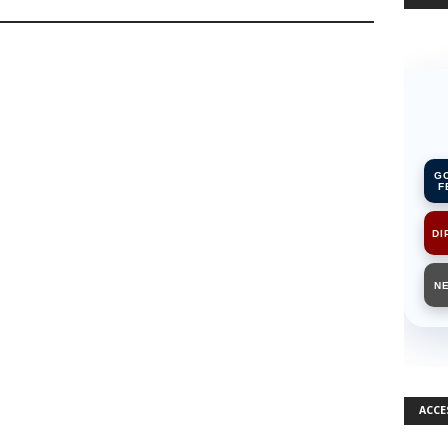
G
F
DI
N
ACCE