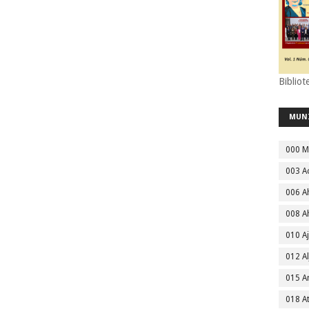
Bibliot
MUN
000 M
003 A
006 A
008 A
010 A
012 Al
015 
018 A