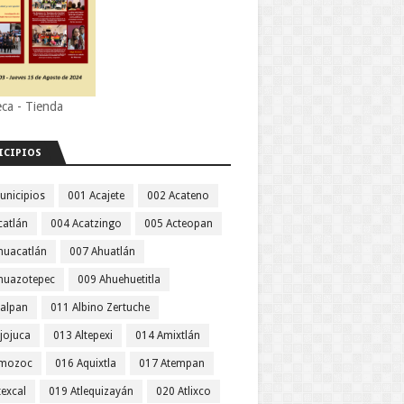
eca - Tienda
ICIPIOS
unicipios
001 Acajete
002 Acateno
catlán
004 Acatzingo
005 Acteopan
huacatlán
007 Ahuatlán
huazotepec
009 Ahuehuetitla
jalpan
011 Albino Zertuche
jojuca
013 Altepexi
014 Amixtlán
Amozoc
016 Aquixtla
017 Atempan
texcal
019 Atlequizayán
020 Atlixco