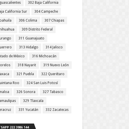
guascalientes
302 Baja California
ja California Sur
304 Campeche
oahuila
306 Colima
307 Chiapas
hihuahua
309 Distrito Federal
urango
311 Guanajuato
uerrero
313 Hidalgo
314 Jalisco
stado de México
316 Michoacán
orelos
318 Nayarit
319 Nuevo León
axaca
321 Puebla
322 Querétaro
uintana Roo
324 San Luis Potosí
inaloa
326 Sonora
327 Tabasco
amaulipas
329 Tlaxcala
eracruz
331 Yucatán
332 Zacatecas
SAPP 222 3986 144