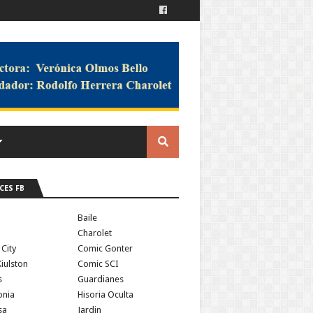
CES FB
a
Baile
Charolet
 City
Comic Gonter
iulston
Comic SCI
s
Guardianes
onia
Hisoria Oculta
sa
Jardin