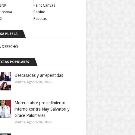
INK
Paint Canvas
olosova
Rabino
2
Recetas
SA PUEBLA
A DERECHO
CIAS POPULARES
Descasadas y arrepentidas
Martes, Agosto 04, 2026
Morena abre procedimiento
interno contra Nay Salvatori y
Grace Palomares
Martes, Agosto 04, 2026