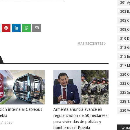
301 A
303 Ba
305 C
308 C
310 D
MÁS RECIENTES
312 G
315 E
317 M
320 O
323 Q
325 S
328 T
ción interna al Cablebús
Armenta anuncia avance en
330 V
ebla
regularización de 50 hectáreas
para viviendas de policías y
27, 2026
bomberos en Puebla
WHAT