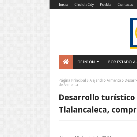
Inicio
CholulaCity
Puebla
Contacto
OPINIÓN
POR ESTADO A
Página Principal
Alejandro Armenta
Desarro
de Armenta
Desarrollo turístico
Tlalancaleca, comp