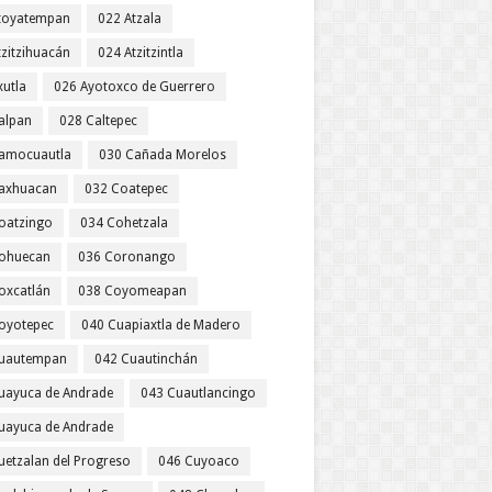
toyatempan
022 Atzala
tzitzihuacán
024 Atzitzintla
xutla
026 Ayotoxco de Guerrero
alpan
028 Caltepec
amocuautla
030 Cañada Morelos
axhuacan
032 Coatepec
oatzingo
034 Cohetzala
ohuecan
036 Coronango
oxcatlán
038 Coyomeapan
oyotepec
040 Cuapiaxtla de Madero
uautempan
042 Cuautinchán
uayuca de Andrade
043 Cuautlancingo
uayuca de Andrade
uetzalan del Progreso
046 Cuyoaco