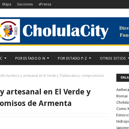
Mapa
Secciones
ePrensa
-C
POR ESTADO D-N
POR ESTADO P-Z
OTROS SITIOS
llo turístico y artesanal en El Verde y Tlalancaleca, compromisos
ENLA
 y artesanal en El Verde y
Aether
Bonsai
romisos de Armenta
Cholula
Comic K
Estoico
Hidrop
Japone