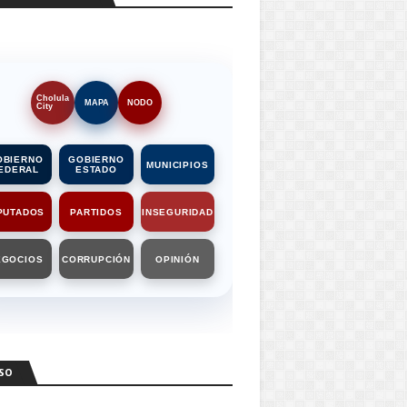
Cholula
MAPA
NODO
City
OBIERNO
GOBIERNO
MUNICIPIOS
EDERAL
ESTADO
PUTADOS
PARTIDOS
INSEGURIDAD
EGOCIOS
CORRUPCIÓN
OPINIÓN
SO