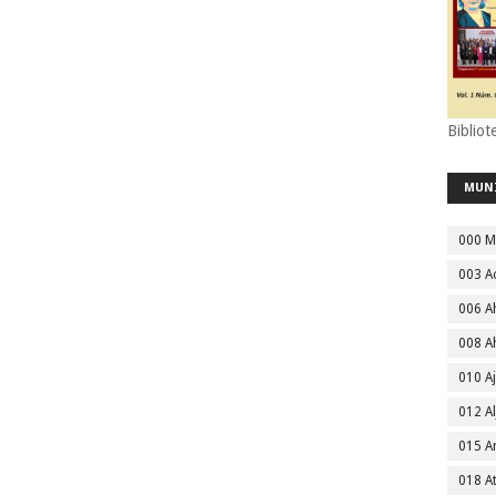
Bibliot
MUN
000 M
003 A
006 A
008 A
010 A
012 Al
015 
018 A