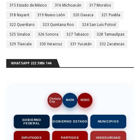
315 Estado de México
316 Michoacán
317 Morelos
318 Nayarit
319 Nuevo León
320 Oaxaca
321 Puebla
322 Querétaro
323 Quintana Roo
324 San Luis Potosí
325 Sinaloa
326 Sonora
327 Tabasco
328 Tamaulipas
329 Tlaxcala
330 Veracruz
331 Yucatán
332 Zacatecas
WHATSAPP 222 3986 144
Cholula
MAPA
NODO
City
GOBIERNO
GOBIERNO ESTADO
MUNICIPIOS
FEDERAL
DIPUTADOS
PARTIDOS
INSEGURIDAD