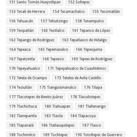
151 Santo Tomás Hueyotlipan
152 Soltepec
153 Tecali de Herrera
154 Tecamachalco
155 Tecomatlán
156 Tehuacán
157 Tehuitzingo
158 Tenampulco
159 Teopatlán
160 Teotlalco
161 Tepanco de López
162 Tepango de Rodríguez
163 Tepatlaxco de Hidalgo
164 Tepeaca
165 Tepemaxalco
166 Tepeojuma
167 Tepetzintla
168 Tepexco
169 Tepexi de Rodríguez
170 Tepeyahualco
171 Tepeyahualco de Cuauhtémoc
172 Tetela de Ocampo
173 Teteles de Avila Castillo
174 Teziutlán
175 Tianguismanalco
176 Tilapa
177 Tlacotepec de Benito Juárez
178 Tlacuilotepec
179 Tlachichuca
180 Tlahuapan
181 Tlaltenango
182 Tlanepantla
183 Tlaola
184 Tlapacoya
185 Tlapanalá
186 Tlatlauquitepec
187 Tlaxco
188 Tochimilco
189 Tochtepec
190 Totoltepec de Guerrero