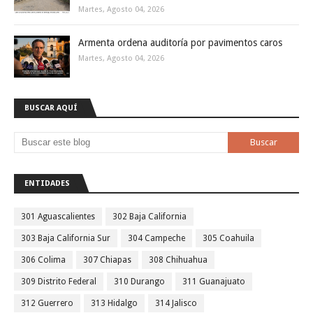
Martes, Agosto 04, 2026
Armenta ordena auditoría por pavimentos caros
Martes, Agosto 04, 2026
BUSCAR AQUÍ
ENTIDADES
301 Aguascalientes
302 Baja California
303 Baja California Sur
304 Campeche
305 Coahuila
306 Colima
307 Chiapas
308 Chihuahua
309 Distrito Federal
310 Durango
311 Guanajuato
312 Guerrero
313 Hidalgo
314 Jalisco