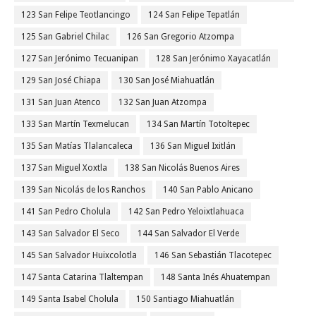
123 San Felipe Teotlancingo
124 San Felipe Tepatlán
125 San Gabriel Chilac
126 San Gregorio Atzompa
127 San Jerónimo Tecuanipan
128 San Jerónimo Xayacatlán
129 San José Chiapa
130 San José Miahuatlán
131 San Juan Atenco
132 San Juan Atzompa
133 San Martín Texmelucan
134 San Martín Totoltepec
135 San Matías Tlalancaleca
136 San Miguel Ixitlán
137 San Miguel Xoxtla
138 San Nicolás Buenos Aires
139 San Nicolás de los Ranchos
140 San Pablo Anicano
141 San Pedro Cholula
142 San Pedro Yeloixtlahuaca
143 San Salvador El Seco
144 San Salvador El Verde
145 San Salvador Huixcolotla
146 San Sebastián Tlacotepec
147 Santa Catarina Tlaltempan
148 Santa Inés Ahuatempan
149 Santa Isabel Cholula
150 Santiago Miahuatlán