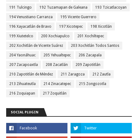
191 Tulcingo
192 Tuzamapan de Galeana
193 Tzicatlacoyan
194 Venustiano Carranza
195 Vicente Guerrero
196 Xayacatlán de Bravo
197 Xicotepec
198 Xicotlán
199 Xiutetelco
200 Xochiapulco
201 Xochiltepec
202 Xochitlán de Vicente Suárez
203 Xochitlán Todos Santos
204 Yaonáhuac
205 Yehualtepec
206 Zacapala
207 Zacapoaxtla
208 Zacatlán
209 Zapotitlán
210 Zapotitlán de Méndez
211 Zaragoza
212 Zautla
213 Zihuateutla
214 Zinacatepec
215 Zongozotla
216 Zoquiapan
217 Zoquitlán
SOCIAL PLUGIN