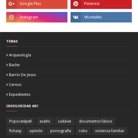
TEMAS
Arqueología
Bache
Barrio De Jesus
Cereso
Expedientes
INSEGURIDAD ABC
Popocatépetl
asalto
cadáver
documentos falsos
fichasp
opinión
pornografía
robo
violencia familiar