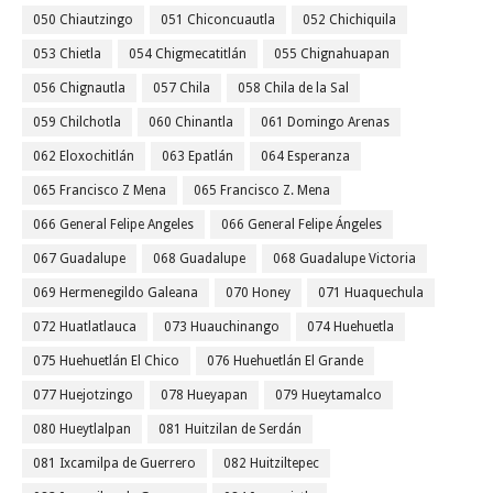
050 Chiautzingo
051 Chiconcuautla
052 Chichiquila
053 Chietla
054 Chigmecatitlán
055 Chignahuapan
056 Chignautla
057 Chila
058 Chila de la Sal
059 Chilchotla
060 Chinantla
061 Domingo Arenas
062 Eloxochitlán
063 Epatlán
064 Esperanza
065 Francisco Z Mena
065 Francisco Z. Mena
066 General Felipe Angeles
066 General Felipe Ángeles
067 Guadalupe
068 Guadalupe
068 Guadalupe Victoria
069 Hermenegildo Galeana
070 Honey
071 Huaquechula
072 Huatlatlauca
073 Huauchinango
074 Huehuetla
075 Huehuetlán El Chico
076 Huehuetlán El Grande
077 Huejotzingo
078 Hueyapan
079 Hueytamalco
080 Hueytlalpan
081 Huitzilan de Serdán
081 Ixcamilpa de Guerrero
082 Huitziltepec