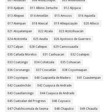
007 Ahuatlán
008 Ahuazotepec
009 Ahuehuetitla
010 Ajalpan
011 Albino Zertuche
012 Aljojuca
013 Altepexi
014 Amixtlán
015 Amozoc
016 Aquixtla
017 Atempan
018 Atexcal
019 Atlequizayán
020 Atlixco
021 Atoyatempan
022 Atzala
023 Atzitzihuacán
024 Atzitzintla
025 Axutla
026 Ayotoxco de Guerrero
027 Calpan
028 Caltepec
029 Camocuautla
030 Cañada Morelos
031 Caxhuacan
032 Coatepec
033 Coatzingo
034 Cohetzala
035 Cohuecan
036 Coronango
037 Coxcatlán
038 Coyomeapan
039 Coyotepec
040 Cuapiaxtla de Madero
041 Cuautempan
042 Cuautinchán
042 Cuayuca de Andrade
043 Cuautlancingo
044 Cuayuca de Andrade
045 Cuetzalan del Progreso
046 Cuyoaco
047 Chalchicomula de Sesma
048 Chapulco
049 Chiautla