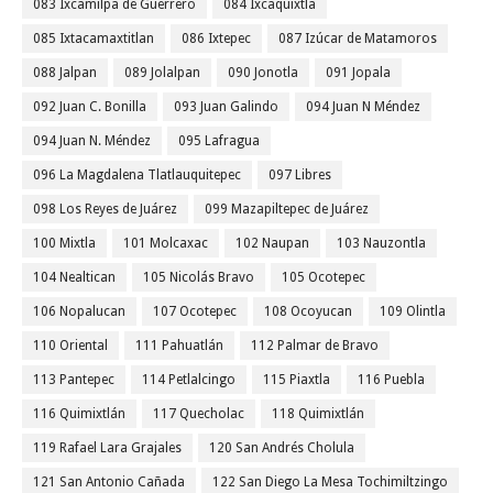
083 Ixcamilpa de Guerrero
084 Ixcaquixtla
085 Ixtacamaxtitlan
086 Ixtepec
087 Izúcar de Matamoros
088 Jalpan
089 Jolalpan
090 Jonotla
091 Jopala
092 Juan C. Bonilla
093 Juan Galindo
094 Juan N Méndez
094 Juan N. Méndez
095 Lafragua
096 La Magdalena Tlatlauquitepec
097 Libres
098 Los Reyes de Juárez
099 Mazapiltepec de Juárez
100 Mixtla
101 Molcaxac
102 Naupan
103 Nauzontla
104 Nealtican
105 Nicolás Bravo
105 Ocotepec
106 Nopalucan
107 Ocotepec
108 Ocoyucan
109 Olintla
110 Oriental
111 Pahuatlán
112 Palmar de Bravo
113 Pantepec
114 Petlalcingo
115 Piaxtla
116 Puebla
116 Quimixtlán
117 Quecholac
118 Quimixtlán
119 Rafael Lara Grajales
120 San Andrés Cholula
121 San Antonio Cañada
122 San Diego La Mesa Tochimiltzingo