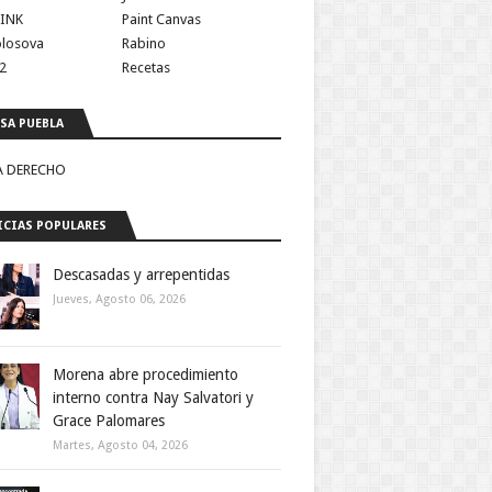
INK
Paint Canvas
olosova
Rabino
2
Recetas
SA PUEBLA
A DERECHO
CIAS POPULARES
Descasadas y arrepentidas
Jueves, Agosto 06, 2026
Morena abre procedimiento
interno contra Nay Salvatori y
Grace Palomares
Martes, Agosto 04, 2026