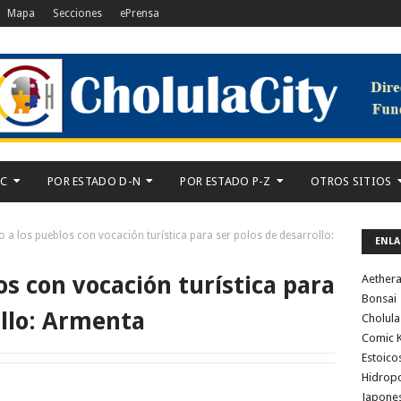
Mapa
Secciones
ePrensa
-C
POR ESTADO D-N
POR ESTADO P-Z
OTROS SITIOS
 a los pueblos con vocación turística para ser polos de desarrollo:
ENLA
os con vocación turística para
Aether
Bonsai
ollo: Armenta
Cholula
Comic K
Estoico
Hidrop
Japone