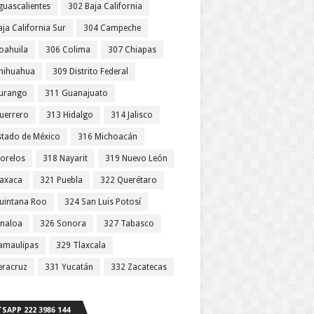
guascalientes
302 Baja California
ja California Sur
304 Campeche
oahuila
306 Colima
307 Chiapas
hihuahua
309 Distrito Federal
urango
311 Guanajuato
uerrero
313 Hidalgo
314 Jalisco
stado de México
316 Michoacán
orelos
318 Nayarit
319 Nuevo León
axaca
321 Puebla
322 Querétaro
uintana Roo
324 San Luis Potosí
inaloa
326 Sonora
327 Tabasco
amaulipas
329 Tlaxcala
eracruz
331 Yucatán
332 Zacatecas
SAPP 222 3986 144