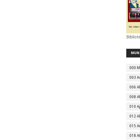
Bibliot
MUN
000 M
003 A
006 A
008 A
010 A
012 Al
015 
018 A