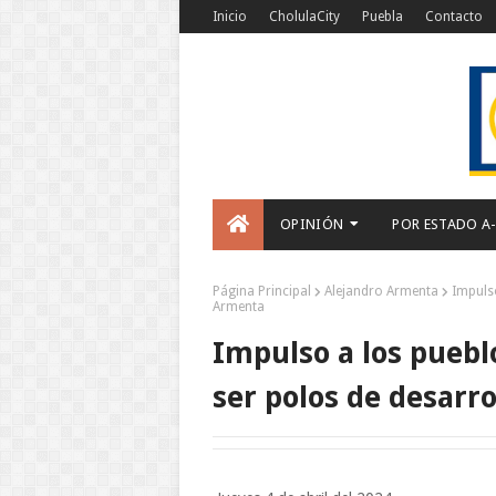
Inicio
CholulaCity
Puebla
Contacto
OPINIÓN
POR ESTADO A
Página Principal
Alejandro Armenta
Impulso
Armenta
Impulso a los puebl
ser polos de desarr