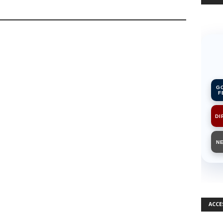
G
F
DI
N
ACCE