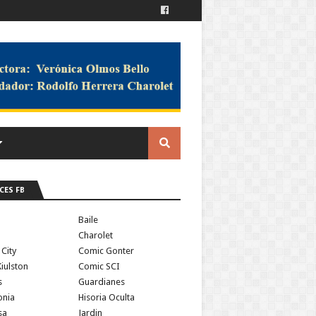
CES FB
a
Baile
Charolet
 City
Comic Gonter
iulston
Comic SCI
s
Guardianes
onia
Hisoria Oculta
sa
Jardin