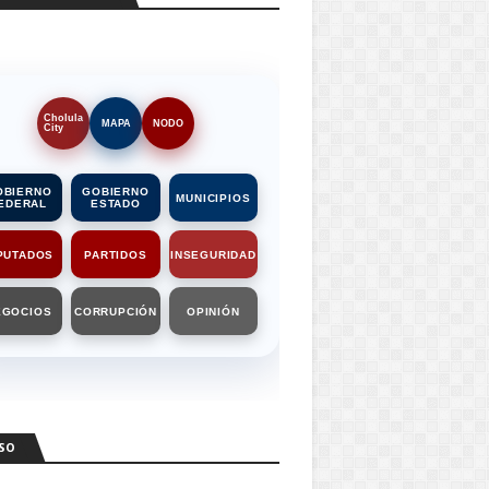
Cholula
MAPA
NODO
City
OBIERNO
GOBIERNO
MUNICIPIOS
EDERAL
ESTADO
PUTADOS
PARTIDOS
INSEGURIDAD
EGOCIOS
CORRUPCIÓN
OPINIÓN
SO