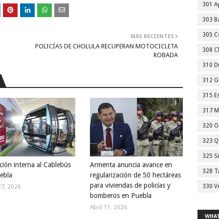
301 A
303 Ba
305 C
MÁS RECIENTES
POLICÍAS DE CHOLULA RECUPERAN MOTOCICLETA
308 C
ROBADA
310 D
312 G
315 E
317 M
320 O
323 Q
325 S
ción interna al Cablebús
Armenta anuncia avance en
328 T
ebla
regularización de 50 hectáreas
para viviendas de policías y
330 V
27, 2026
bomberos en Puebla
Abril 11, 2026
WHAT