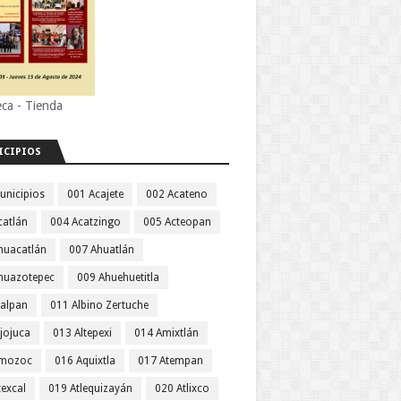
eca - Tienda
ICIPIOS
unicipios
001 Acajete
002 Acateno
catlán
004 Acatzingo
005 Acteopan
huacatlán
007 Ahuatlán
huazotepec
009 Ahuehuetitla
jalpan
011 Albino Zertuche
jojuca
013 Altepexi
014 Amixtlán
Amozoc
016 Aquixtla
017 Atempan
texcal
019 Atlequizayán
020 Atlixco