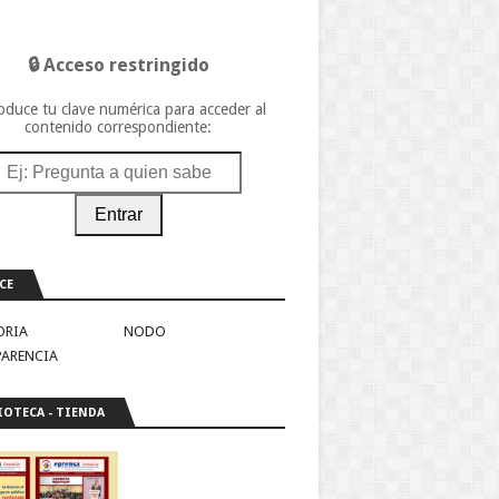
🔒 Acceso restringido
oduce tu clave numérica para acceder al
contenido correspondiente:
Entrar
CE
ORIA
NODO
PARENCIA
IOTECA - TIENDA