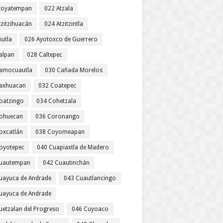
toyatempan
022 Atzala
tzitzihuacán
024 Atzitzintla
xutla
026 Ayotoxco de Guerrero
alpan
028 Caltepec
amocuautla
030 Cañada Morelos
axhuacan
032 Coatepec
oatzingo
034 Cohetzala
ohuecan
036 Coronango
oxcatlán
038 Coyomeapan
oyotepec
040 Cuapiaxtla de Madero
uautempan
042 Cuautinchán
uayuca de Andrade
043 Cuautlancingo
uayuca de Andrade
uetzalan del Progreso
046 Cuyoaco