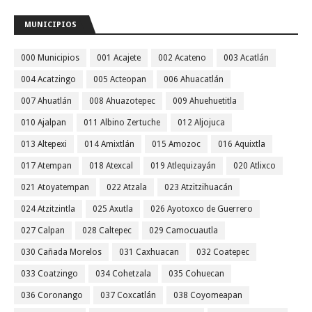
MUNICIPIOS
000 Municipios
001 Acajete
002 Acateno
003 Acatlán
004 Acatzingo
005 Acteopan
006 Ahuacatlán
007 Ahuatlán
008 Ahuazotepec
009 Ahuehuetitla
010 Ajalpan
011 Albino Zertuche
012 Aljojuca
013 Altepexi
014 Amixtlán
015 Amozoc
016 Aquixtla
017 Atempan
018 Atexcal
019 Atlequizayán
020 Atlixco
021 Atoyatempan
022 Atzala
023 Atzitzihuacán
024 Atzitzintla
025 Axutla
026 Ayotoxco de Guerrero
027 Calpan
028 Caltepec
029 Camocuautla
030 Cañada Morelos
031 Caxhuacan
032 Coatepec
033 Coatzingo
034 Cohetzala
035 Cohuecan
036 Coronango
037 Coxcatlán
038 Coyomeapan