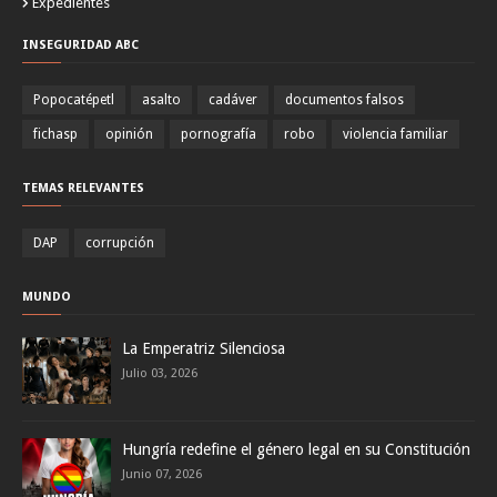
Expedientes
INSEGURIDAD ABC
Popocatépetl
asalto
cadáver
documentos falsos
fichasp
opinión
pornografía
robo
violencia familiar
TEMAS RELEVANTES
DAP
corrupción
MUNDO
La Emperatriz Silenciosa
Julio 03, 2026
Hungría redefine el género legal en su Constitución
Junio 07, 2026