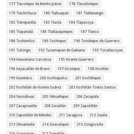
177 Tlacotepec de Benito Juárez
178 Tlacuilotepec
179 Tlachichuca
180 Tlahuapan
181 Tlaltenango
182 Tlanepantla
183 Tlaola
184 Tlapacoya
185 Tlapanalá
186 Tlatlauquitepec
187 Tlaxco
188 Tochimilco
189 Tochtepec
190 Totoltepec de Guerrero
191 Tulcingo
192 Tuzamapan de Galeana
193 Tzicatlacoyan
194 Venustiano Carranza
195 Vicente Guerrero
196 Xayacatlán de Bravo
197 Xicotepec
198 Xicotlán
199 Xiutetelco
200 Xochiapulco
201 Xochiltepec
202 Xochitlán de Vicente Suárez
203 Xochitlán Todos Santos
204 Yaonáhuac
205 Yehualtepec
206 Zacapala
207 Zacapoaxtla
208 Zacatlán
209 Zapotitlán
210 Zapotitlán de Méndez
211 Zaragoza
212 Zautla
213 Zihuateutla
214 Zinacatepec
215 Zongozotla
216 Zoquiapan
217 Zoquitlán