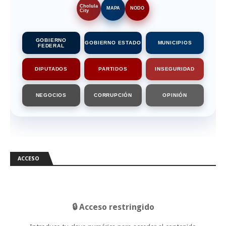
Cholula
MAPA
NODO
City
GOBIERNO
GOBIERNO ESTADO
MUNICIPIOS
FEDERAL
DIPUTADOS
PARTIDOS
INSEGURIDAD
NEGOCIOS
CORRUPCIÓN
OPINIÓN
ACCESO
🔒 Acceso restringido