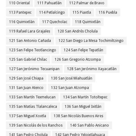
110 Oriental
111 Pahuatlán
112 Palmar de Bravo
113 Pantepec
114 Petlalcingo
115 Piaxtla
116 Puebla
116 Quimixtlán
117 Quecholac
118 Quimixtlán
119 Rafael Lara Grajales
120 San Andrés Cholula
121 San Antonio Cañada
122 San Diego La Mesa Tochimiltzingo
123 San Felipe Teotlancingo
124 San Felipe Tepatlán
125 San Gabriel Chilac
126 San Gregorio Atzompa
127 San Jerónimo Tecuanipan
128 San Jerónimo Xayacatlán
129 San José Chiapa
130 San José Miahuatlán
131 San Juan Atenco
132 San Juan Atzompa
133 San Martín Texmelucan
134 San Martín Totoltepec
135 San Matías Tlalancaleca
136 San Miguel Ixitlán
137 San Miguel Xoxtla
138 San Nicolás Buenos Aires
139 San Nicolás de los Ranchos
140 San Pablo Anicano
141 San Pedro Cholula
142 San Pedro Yeloixtlahuaca