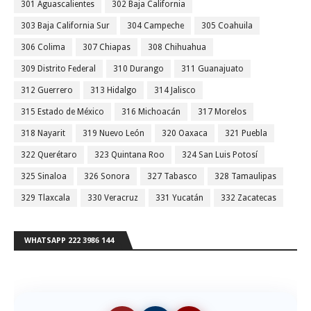
301 Aguascalientes
302 Baja California
303 Baja California Sur
304 Campeche
305 Coahuila
306 Colima
307 Chiapas
308 Chihuahua
309 Distrito Federal
310 Durango
311 Guanajuato
312 Guerrero
313 Hidalgo
314 Jalisco
315 Estado de México
316 Michoacán
317 Morelos
318 Nayarit
319 Nuevo León
320 Oaxaca
321 Puebla
322 Querétaro
323 Quintana Roo
324 San Luis Potosí
325 Sinaloa
326 Sonora
327 Tabasco
328 Tamaulipas
329 Tlaxcala
330 Veracruz
331 Yucatán
332 Zacatecas
WHATSAPP 222 3986 144