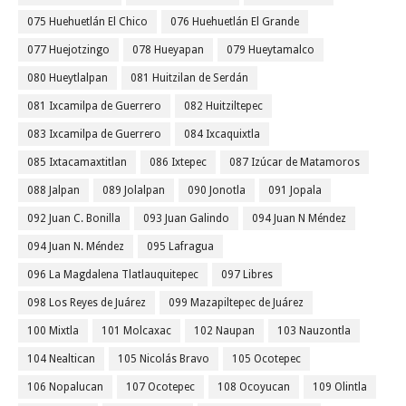
075 Huehuetlán El Chico
076 Huehuetlán El Grande
077 Huejotzingo
078 Hueyapan
079 Hueytamalco
080 Hueytlalpan
081 Huitzilan de Serdán
081 Ixcamilpa de Guerrero
082 Huitziltepec
083 Ixcamilpa de Guerrero
084 Ixcaquixtla
085 Ixtacamaxtitlan
086 Ixtepec
087 Izúcar de Matamoros
088 Jalpan
089 Jolalpan
090 Jonotla
091 Jopala
092 Juan C. Bonilla
093 Juan Galindo
094 Juan N Méndez
094 Juan N. Méndez
095 Lafragua
096 La Magdalena Tlatlauquitepec
097 Libres
098 Los Reyes de Juárez
099 Mazapiltepec de Juárez
100 Mixtla
101 Molcaxac
102 Naupan
103 Nauzontla
104 Nealtican
105 Nicolás Bravo
105 Ocotepec
106 Nopalucan
107 Ocotepec
108 Ocoyucan
109 Olintla