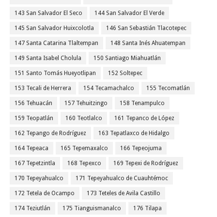
143 San Salvador El Seco
144 San Salvador El Verde
145 San Salvador Huixcolotla
146 San Sebastián Tlacotepec
147 Santa Catarina Tlaltempan
148 Santa Inés Ahuatempan
149 Santa Isabel Cholula
150 Santiago Miahuatlán
151 Santo Tomás Hueyotlipan
152 Soltepec
153 Tecali de Herrera
154 Tecamachalco
155 Tecomatlán
156 Tehuacán
157 Tehuitzingo
158 Tenampulco
159 Teopatlán
160 Teotlalco
161 Tepanco de López
162 Tepango de Rodríguez
163 Tepatlaxco de Hidalgo
164 Tepeaca
165 Tepemaxalco
166 Tepeojuma
167 Tepetzintla
168 Tepexco
169 Tepexi de Rodríguez
170 Tepeyahualco
171 Tepeyahualco de Cuauhtémoc
172 Tetela de Ocampo
173 Teteles de Avila Castillo
174 Teziutlán
175 Tianguismanalco
176 Tilapa