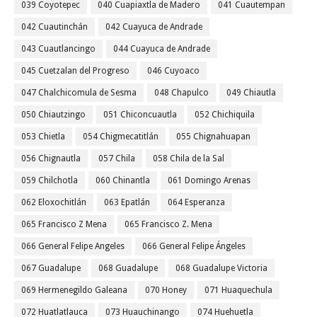
039 Coyotepec
040 Cuapiaxtla de Madero
041 Cuautempan
042 Cuautinchán
042 Cuayuca de Andrade
043 Cuautlancingo
044 Cuayuca de Andrade
045 Cuetzalan del Progreso
046 Cuyoaco
047 Chalchicomula de Sesma
048 Chapulco
049 Chiautla
050 Chiautzingo
051 Chiconcuautla
052 Chichiquila
053 Chietla
054 Chigmecatitlán
055 Chignahuapan
056 Chignautla
057 Chila
058 Chila de la Sal
059 Chilchotla
060 Chinantla
061 Domingo Arenas
062 Eloxochitlán
063 Epatlán
064 Esperanza
065 Francisco Z Mena
065 Francisco Z. Mena
066 General Felipe Angeles
066 General Felipe Ángeles
067 Guadalupe
068 Guadalupe
068 Guadalupe Victoria
069 Hermenegildo Galeana
070 Honey
071 Huaquechula
072 Huatlatlauca
073 Huauchinango
074 Huehuetla