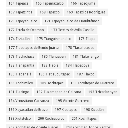
164 Tepeaca
165 Tepemaxalco
166 Tepeojuma
167 Tepetzintla
168 Tepexco
169 Tepexi de Rodríguez
170 Tepeyahualco
171 Tepeyahualco de Cuauhtémoc
172 Tetela de Ocampo
173 Teteles de Avila Castillo
174 Teziutlán
175 Tianguismanalco
176 Tilapa
177 Tlacotepec de Benito Juárez
178 Tlacuilotepec
179 Tlachichuca
180 Tlahuapan
181 Tlaltenango
182 Tlanepantla
183 Tlaola
184 Tlapacoya
185 Tlapanalá
186 Tlatlauquitepec
187 Tlaxco
188 Tochimilco
189 Tochtepec
190 Totoltepec de Guerrero
191 Tulcingo
192 Tuzamapan de Galeana
193 Tzicatlacoyan
194 Venustiano Carranza
195 Vicente Guerrero
196 Xayacatlán de Bravo
197 Xicotepec
198 Xicotlán
199 Xiutetelco
200 Xochiapulco
201 Xochiltepec
202 Xochitlán de Vicente Suárez
203 Xochitlán Todos Santos