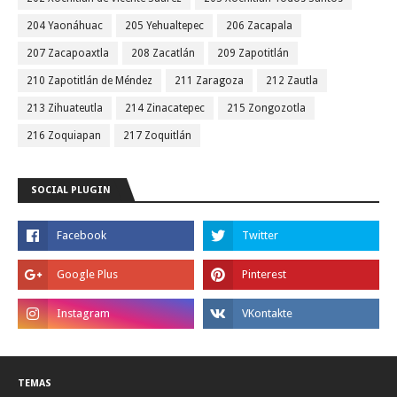
204 Yaonáhuac
205 Yehualtepec
206 Zacapala
207 Zacapoaxtla
208 Zacatlán
209 Zapotitlán
210 Zapotitlán de Méndez
211 Zaragoza
212 Zautla
213 Zihuateutla
214 Zinacatepec
215 Zongozotla
216 Zoquiapan
217 Zoquitlán
SOCIAL PLUGIN
TEMAS