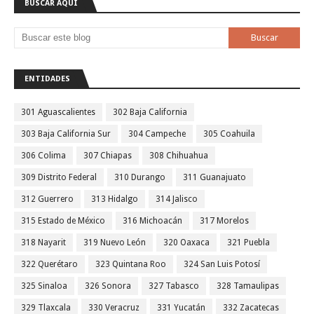
BUSCAR AQUÍ
ENTIDADES
301 Aguascalientes
302 Baja California
303 Baja California Sur
304 Campeche
305 Coahuila
306 Colima
307 Chiapas
308 Chihuahua
309 Distrito Federal
310 Durango
311 Guanajuato
312 Guerrero
313 Hidalgo
314 Jalisco
315 Estado de México
316 Michoacán
317 Morelos
318 Nayarit
319 Nuevo León
320 Oaxaca
321 Puebla
322 Querétaro
323 Quintana Roo
324 San Luis Potosí
325 Sinaloa
326 Sonora
327 Tabasco
328 Tamaulipas
329 Tlaxcala
330 Veracruz
331 Yucatán
332 Zacatecas