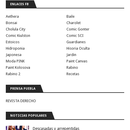
ENLACES FB
Aethera
Baile
Bonsai
Charolet
Cholula City
Comic Gonter
Comic Kiulston
Comic SCI
Estoicos
Guardianes
Hidroponia
Hisoria Oculta
Japonesa
Jardin
Moda PINK
Paint Canvas
Paint Kolosova
Rabino
Rabino 2
Recetas
PRENSA PUEBLA
REVISTA DERECHO
NOTICIAS POPULARES
Descasadas y arrepentidas