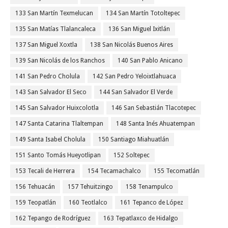
133 San Martín Texmelucan
134 San Martín Totoltepec
135 San Matías Tlalancaleca
136 San Miguel Ixitlán
137 San Miguel Xoxtla
138 San Nicolás Buenos Aires
139 San Nicolás de los Ranchos
140 San Pablo Anicano
141 San Pedro Cholula
142 San Pedro Yeloixtlahuaca
143 San Salvador El Seco
144 San Salvador El Verde
145 San Salvador Huixcolotla
146 San Sebastián Tlacotepec
147 Santa Catarina Tlaltempan
148 Santa Inés Ahuatempan
149 Santa Isabel Cholula
150 Santiago Miahuatlán
151 Santo Tomás Hueyotlipan
152 Soltepec
153 Tecali de Herrera
154 Tecamachalco
155 Tecomatlán
156 Tehuacán
157 Tehuitzingo
158 Tenampulco
159 Teopatlán
160 Teotlalco
161 Tepanco de López
162 Tepango de Rodríguez
163 Tepatlaxco de Hidalgo