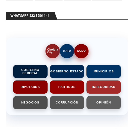
WHATSAPP 222 3986 144
Cholula
MAPA
NODO
City
GOBIERNO
GOBIERNO ESTADO
MUNICIPIOS
FEDERAL
DIPUTADOS
PARTIDOS
INSEGURIDAD
NEGOCIOS
CORRUPCIÓN
OPINIÓN