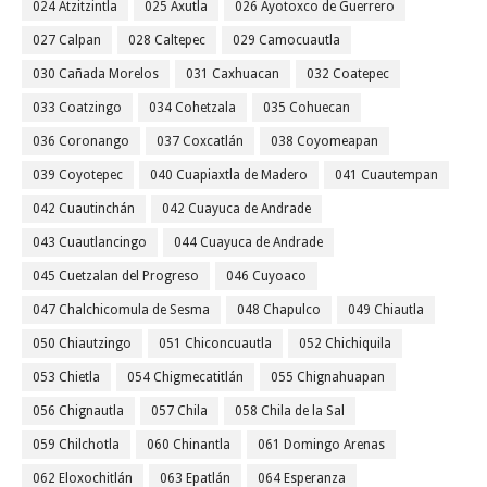
024 Atzitzintla
025 Axutla
026 Ayotoxco de Guerrero
027 Calpan
028 Caltepec
029 Camocuautla
030 Cañada Morelos
031 Caxhuacan
032 Coatepec
033 Coatzingo
034 Cohetzala
035 Cohuecan
036 Coronango
037 Coxcatlán
038 Coyomeapan
039 Coyotepec
040 Cuapiaxtla de Madero
041 Cuautempan
042 Cuautinchán
042 Cuayuca de Andrade
043 Cuautlancingo
044 Cuayuca de Andrade
045 Cuetzalan del Progreso
046 Cuyoaco
047 Chalchicomula de Sesma
048 Chapulco
049 Chiautla
050 Chiautzingo
051 Chiconcuautla
052 Chichiquila
053 Chietla
054 Chigmecatitlán
055 Chignahuapan
056 Chignautla
057 Chila
058 Chila de la Sal
059 Chilchotla
060 Chinantla
061 Domingo Arenas
062 Eloxochitlán
063 Epatlán
064 Esperanza