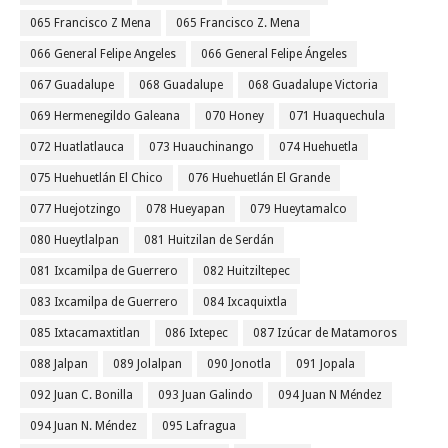
065 Francisco Z Mena
065 Francisco Z. Mena
066 General Felipe Angeles
066 General Felipe Ángeles
067 Guadalupe
068 Guadalupe
068 Guadalupe Victoria
069 Hermenegildo Galeana
070 Honey
071 Huaquechula
072 Huatlatlauca
073 Huauchinango
074 Huehuetla
075 Huehuetlán El Chico
076 Huehuetlán El Grande
077 Huejotzingo
078 Hueyapan
079 Hueytamalco
080 Hueytlalpan
081 Huitzilan de Serdán
081 Ixcamilpa de Guerrero
082 Huitziltepec
083 Ixcamilpa de Guerrero
084 Ixcaquixtla
085 Ixtacamaxtitlan
086 Ixtepec
087 Izúcar de Matamoros
088 Jalpan
089 Jolalpan
090 Jonotla
091 Jopala
092 Juan C. Bonilla
093 Juan Galindo
094 Juan N Méndez
094 Juan N. Méndez
095 Lafragua