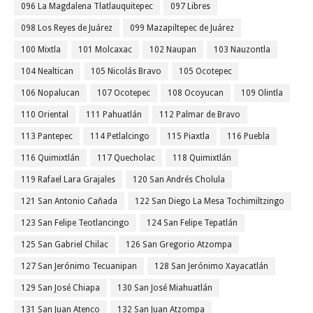
096 La Magdalena Tlatlauquitepec
097 Libres
098 Los Reyes de Juárez
099 Mazapiltepec de Juárez
100 Mixtla
101 Molcaxac
102 Naupan
103 Nauzontla
104 Nealtican
105 Nicolás Bravo
105 Ocotepec
106 Nopalucan
107 Ocotepec
108 Ocoyucan
109 Olintla
110 Oriental
111 Pahuatlán
112 Palmar de Bravo
113 Pantepec
114 Petlalcingo
115 Piaxtla
116 Puebla
116 Quimixtlán
117 Quecholac
118 Quimixtlán
119 Rafael Lara Grajales
120 San Andrés Cholula
121 San Antonio Cañada
122 San Diego La Mesa Tochimiltzingo
123 San Felipe Teotlancingo
124 San Felipe Tepatlán
125 San Gabriel Chilac
126 San Gregorio Atzompa
127 San Jerónimo Tecuanipan
128 San Jerónimo Xayacatlán
129 San José Chiapa
130 San José Miahuatlán
131 San Juan Atenco
132 San Juan Atzompa