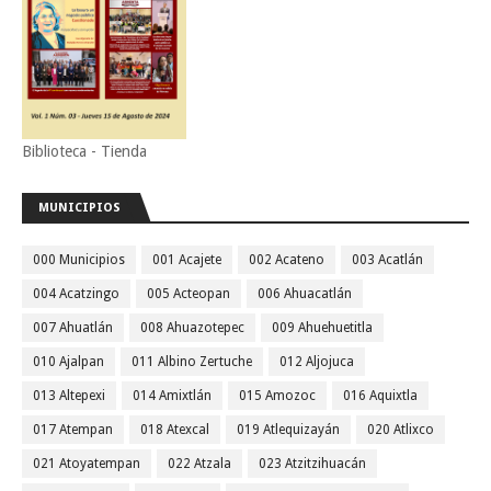
Biblioteca - Tienda
MUNICIPIOS
000 Municipios
001 Acajete
002 Acateno
003 Acatlán
004 Acatzingo
005 Acteopan
006 Ahuacatlán
007 Ahuatlán
008 Ahuazotepec
009 Ahuehuetitla
010 Ajalpan
011 Albino Zertuche
012 Aljojuca
013 Altepexi
014 Amixtlán
015 Amozoc
016 Aquixtla
017 Atempan
018 Atexcal
019 Atlequizayán
020 Atlixco
021 Atoyatempan
022 Atzala
023 Atzitzihuacán