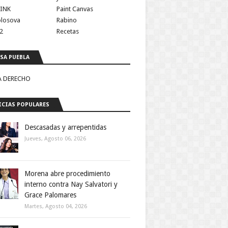
INK
Paint Canvas
olosova
Rabino
2
Recetas
SA PUEBLA
A DERECHO
CIAS POPULARES
Descasadas y arrepentidas
Jueves, Agosto 06, 2026
Morena abre procedimiento
interno contra Nay Salvatori y
Grace Palomares
Martes, Agosto 04, 2026