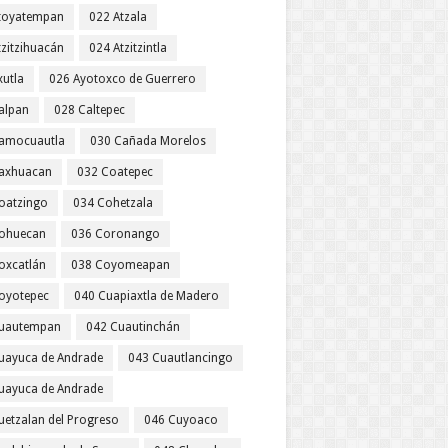
toyatempan
022 Atzala
tzitzihuacán
024 Atzitzintla
xutla
026 Ayotoxco de Guerrero
alpan
028 Caltepec
amocuautla
030 Cañada Morelos
axhuacan
032 Coatepec
oatzingo
034 Cohetzala
ohuecan
036 Coronango
oxcatlán
038 Coyomeapan
oyotepec
040 Cuapiaxtla de Madero
uautempan
042 Cuautinchán
uayuca de Andrade
043 Cuautlancingo
uayuca de Andrade
uetzalan del Progreso
046 Cuyoaco