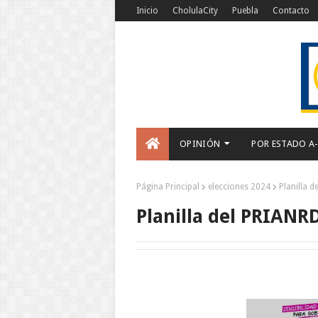
Inicio
CholulaCity
Puebla
Contacto
OPINIÓN
POR ESTADO A
Página Principal
elecciones 2024
Planilla 
Planilla del PRIANR