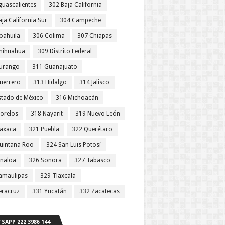
guascalientes
302 Baja California
ja California Sur
304 Campeche
oahuila
306 Colima
307 Chiapas
hihuahua
309 Distrito Federal
urango
311 Guanajuato
uerrero
313 Hidalgo
314 Jalisco
stado de México
316 Michoacán
orelos
318 Nayarit
319 Nuevo León
axaca
321 Puebla
322 Querétaro
uintana Roo
324 San Luis Potosí
inaloa
326 Sonora
327 Tabasco
amaulipas
329 Tlaxcala
eracruz
331 Yucatán
332 Zacatecas
SAPP 222 3986 144