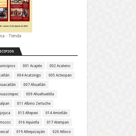
eca - Tienda
ICIPIOS
unicipios
001 Acajete
002 Acateno
catlán
004 Acatzingo
005 Acteopan
huacatlán
007 Ahuatlán
huazotepec
009 Ahuehuetitla
jalpan
011 Albino Zertuche
jojuca
013 Altepexi
014 Amixtlán
Amozoc
016 Aquixtla
017 Atempan
texcal
019 Atlequizayán
020 Atlixco