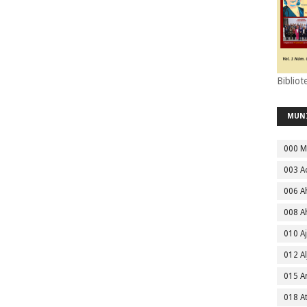
Bibliot
MUN
000 M
003 A
006 A
008 A
010 A
012 Al
015 
018 A