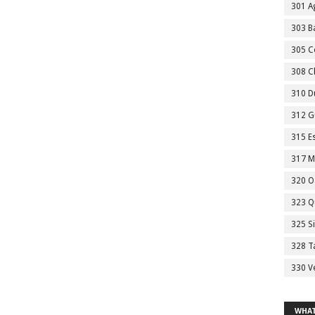
301 A
303 Ba
305 C
308 C
310 D
312 G
315 E
317 M
320 O
323 Q
325 S
328 T
330 V
WHAT