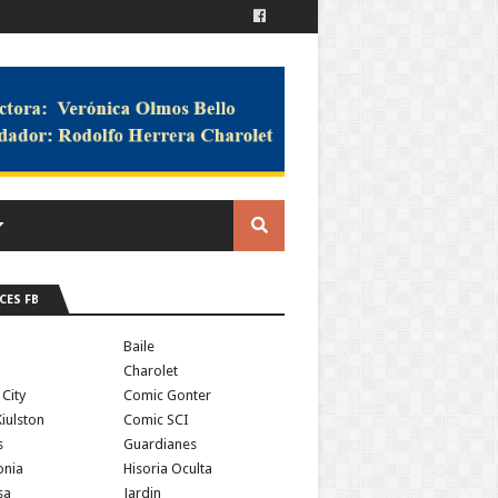
CES FB
a
Baile
Charolet
 City
Comic Gonter
iulston
Comic SCI
s
Guardianes
onia
Hisoria Oculta
sa
Jardin