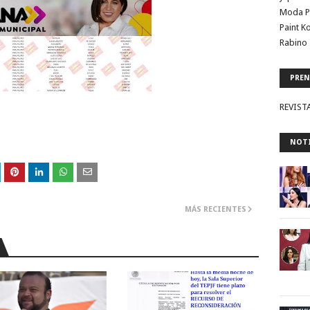
Moda P
Paint K
Rabino 
PREN
REVIST
NOTI
MÁS RECIENTES