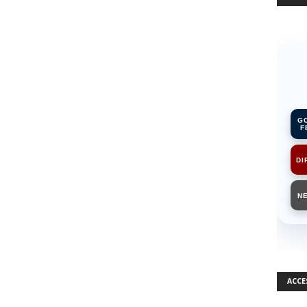
G
F
DI
N
ACCE