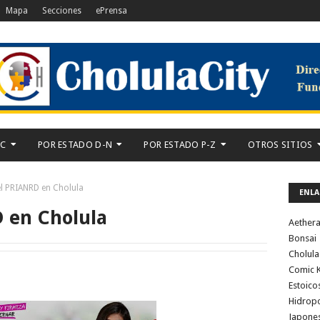
Mapa
Secciones
ePrensa
-C
POR ESTADO D-N
POR ESTADO P-Z
OTROS SITIOS
del PRIANRD en Cholula
ENLA
D en Cholula
Aether
Bonsai
Cholula
Comic K
Estoico
Hidrop
Japone