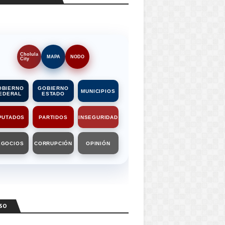
Cholula
MAPA
NODO
City
OBIERNO
GOBIERNO
MUNICIPIOS
EDERAL
ESTADO
PUTADOS
PARTIDOS
INSEGURIDAD
EGOCIOS
CORRUPCIÓN
OPINIÓN
SO