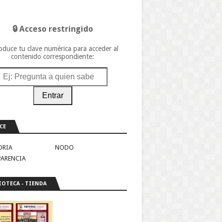
🔒 Acceso restringido
oduce tu clave numérica para acceder al
contenido correspondiente:
Entrar
CE
ORIA
NODO
PARENCIA
IOTECA - TIENDA