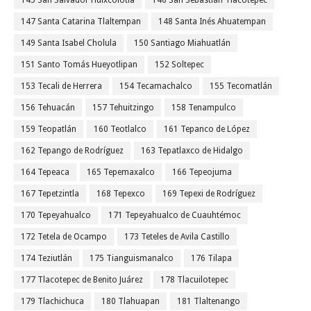
145 San Salvador Huixcolotla
146 San Sebastián Tlacotepec
147 Santa Catarina Tlaltempan
148 Santa Inés Ahuatempan
149 Santa Isabel Cholula
150 Santiago Miahuatlán
151 Santo Tomás Hueyotlipan
152 Soltepec
153 Tecali de Herrera
154 Tecamachalco
155 Tecomatlán
156 Tehuacán
157 Tehuitzingo
158 Tenampulco
159 Teopatlán
160 Teotlalco
161 Tepanco de López
162 Tepango de Rodríguez
163 Tepatlaxco de Hidalgo
164 Tepeaca
165 Tepemaxalco
166 Tepeojuma
167 Tepetzintla
168 Tepexco
169 Tepexi de Rodríguez
170 Tepeyahualco
171 Tepeyahualco de Cuauhtémoc
172 Tetela de Ocampo
173 Teteles de Avila Castillo
174 Teziutlán
175 Tianguismanalco
176 Tilapa
177 Tlacotepec de Benito Juárez
178 Tlacuilotepec
179 Tlachichuca
180 Tlahuapan
181 Tlaltenango