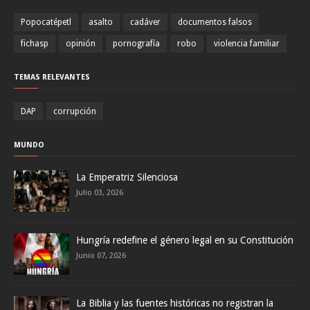
Popocatépetl
asalto
cadáver
documentos falsos
fichasp
opinión
pornografía
robo
violencia familiar
TEMAS RELEVANTES
DAP
corrupción
MUNDO
La Emperatriz Silenciosa
Julio 03, 2026
Hungría redefine el género legal en su Constitución
Junio 07, 2026
La Biblia y las fuentes históricas no registran la