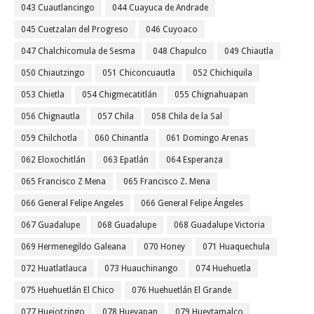
043 Cuautlancingo
044 Cuayuca de Andrade
045 Cuetzalan del Progreso
046 Cuyoaco
047 Chalchicomula de Sesma
048 Chapulco
049 Chiautla
050 Chiautzingo
051 Chiconcuautla
052 Chichiquila
053 Chietla
054 Chigmecatitlán
055 Chignahuapan
056 Chignautla
057 Chila
058 Chila de la Sal
059 Chilchotla
060 Chinantla
061 Domingo Arenas
062 Eloxochitlán
063 Epatlán
064 Esperanza
065 Francisco Z Mena
065 Francisco Z. Mena
066 General Felipe Angeles
066 General Felipe Ángeles
067 Guadalupe
068 Guadalupe
068 Guadalupe Victoria
069 Hermenegildo Galeana
070 Honey
071 Huaquechula
072 Huatlatlauca
073 Huauchinango
074 Huehuetla
075 Huehuetlán El Chico
076 Huehuetlán El Grande
077 Huejotzingo
078 Hueyapan
079 Hueytamalco