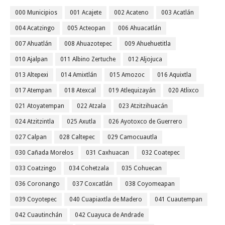
000 Municipios
001 Acajete
002 Acateno
003 Acatlán
004 Acatzingo
005 Acteopan
006 Ahuacatlán
007 Ahuatlán
008 Ahuazotepec
009 Ahuehuetitla
010 Ajalpan
011 Albino Zertuche
012 Aljojuca
013 Altepexi
014 Amixtlán
015 Amozoc
016 Aquixtla
017 Atempan
018 Atexcal
019 Atlequizayán
020 Atlixco
021 Atoyatempan
022 Atzala
023 Atzitzihuacán
024 Atzitzintla
025 Axutla
026 Ayotoxco de Guerrero
027 Calpan
028 Caltepec
029 Camocuautla
030 Cañada Morelos
031 Caxhuacan
032 Coatepec
033 Coatzingo
034 Cohetzala
035 Cohuecan
036 Coronango
037 Coxcatlán
038 Coyomeapan
039 Coyotepec
040 Cuapiaxtla de Madero
041 Cuautempan
042 Cuautinchán
042 Cuayuca de Andrade