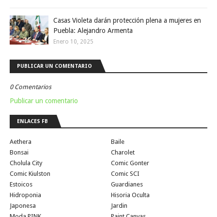
Casas Violeta darán protección plena a mujeres en
Puebla: Alejandro Armenta
Enero 10, 2025
PUBLICAR UN COMENTARIO
0 Comentarios
Publicar un comentario
ENLACES FB
Aethera
Baile
Bonsai
Charolet
Cholula City
Comic Gonter
Comic Kiulston
Comic SCI
Estoicos
Guardianes
Hidroponia
Hisoria Oculta
Japonesa
Jardin
Moda PINK
Paint Canvas