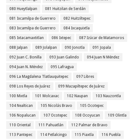
080 Hueytlalpan
081 Huitzilan de Serdán
081 Ixcamilpa de Guerrero
082 Huitziltepec
083 Ixcamilpa de Guerrero
084 Ixcaquixtla
085 Ixtacamaxtitlan
086 Ixtepec
087 Izúcar de Matamoros
088 Jalpan
089 Jolalpan
090 Jonotla
091 Jopala
092 Juan C. Bonilla
093 Juan Galindo
094 Juan N Méndez
094 Juan N. Méndez
095 Lafragua
096 La Magdalena Tlatlauquitepec
097 Libres
098 Los Reyes de Juárez
099 Mazapiltepec de Juárez
100 Mixtla
101 Molcaxac
102 Naupan
103 Nauzontla
104 Nealtican
105 Nicolás Bravo
105 Ocotepec
106 Nopalucan
107 Ocotepec
108 Ocoyucan
109 Olintla
110 Oriental
111 Pahuatlán
112 Palmar de Bravo
113 Pantepec
114 Petlalcingo
115 Piaxtla
116 Puebla