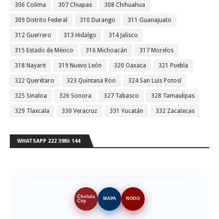
306 Colima
307 Chiapas
308 Chihuahua
309 Distrito Federal
310 Durango
311 Guanajuato
312 Guerrero
313 Hidalgo
314 Jalisco
315 Estado de México
316 Michoacán
317 Morelos
318 Nayarit
319 Nuevo León
320 Oaxaca
321 Puebla
322 Querétaro
323 Quintana Roo
324 San Luis Potosí
325 Sinaloa
326 Sonora
327 Tabasco
328 Tamaulipas
329 Tlaxcala
330 Veracruz
331 Yucatán
332 Zacatecas
WHATSAPP 222 3986 144
Cholula
MAPA
NODO
City