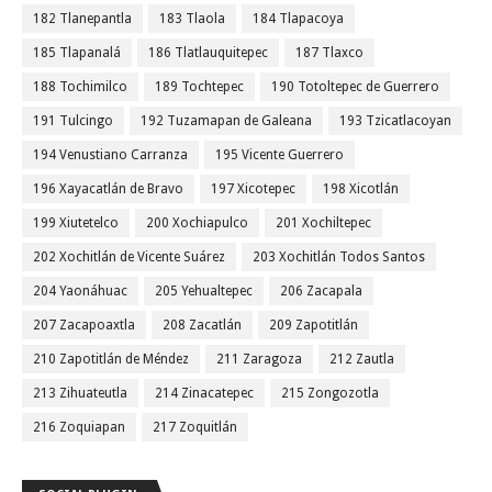
182 Tlanepantla
183 Tlaola
184 Tlapacoya
185 Tlapanalá
186 Tlatlauquitepec
187 Tlaxco
188 Tochimilco
189 Tochtepec
190 Totoltepec de Guerrero
191 Tulcingo
192 Tuzamapan de Galeana
193 Tzicatlacoyan
194 Venustiano Carranza
195 Vicente Guerrero
196 Xayacatlán de Bravo
197 Xicotepec
198 Xicotlán
199 Xiutetelco
200 Xochiapulco
201 Xochiltepec
202 Xochitlán de Vicente Suárez
203 Xochitlán Todos Santos
204 Yaonáhuac
205 Yehualtepec
206 Zacapala
207 Zacapoaxtla
208 Zacatlán
209 Zapotitlán
210 Zapotitlán de Méndez
211 Zaragoza
212 Zautla
213 Zihuateutla
214 Zinacatepec
215 Zongozotla
216 Zoquiapan
217 Zoquitlán