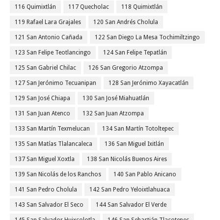
116 Quimixtlán
117 Quecholac
118 Quimixtlán
119 Rafael Lara Grajales
120 San Andrés Cholula
121 San Antonio Cañada
122 San Diego La Mesa Tochimiltzingo
123 San Felipe Teotlancingo
124 San Felipe Tepatlán
125 San Gabriel Chilac
126 San Gregorio Atzompa
127 San Jerónimo Tecuanipan
128 San Jerónimo Xayacatlán
129 San José Chiapa
130 San José Miahuatlán
131 San Juan Atenco
132 San Juan Atzompa
133 San Martín Texmelucan
134 San Martín Totoltepec
135 San Matías Tlalancaleca
136 San Miguel Ixitlán
137 San Miguel Xoxtla
138 San Nicolás Buenos Aires
139 San Nicolás de los Ranchos
140 San Pablo Anicano
141 San Pedro Cholula
142 San Pedro Yeloixtlahuaca
143 San Salvador El Seco
144 San Salvador El Verde