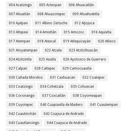
004 Acatzingo
005 Acteopan
006 Ahuacatlán
007 Ahuatlán
008 Ahuazotepec
009 Ahuehuetitla
010 Ajalpan
011 Albino Zertuche
012 Aljojuca
013 Altepexi
014 Amixtlán
015 Amozoc
016 Aquixtla
017 Atempan
018 Atexcal
019 Atlequizayán
020 Atlixco
021 Atoyatempan
022 Atzala
023 Atzitzihuacán
024 Atzitzintla
025 Axutla
026 Ayotoxco de Guerrero
027 Calpan
028 Caltepec
029 Camocuautla
030 Cañada Morelos
031 Caxhuacan
032 Coatepec
033 Coatzingo
034 Cohetzala
035 Cohuecan
036 Coronango
037 Coxcatlán
038 Coyomeapan
039 Coyotepec
040 Cuapiaxtla de Madero
041 Cuautempan
042 Cuautinchán
042 Cuayuca de Andrade
043 Cuautlancingo
044 Cuayuca de Andrade