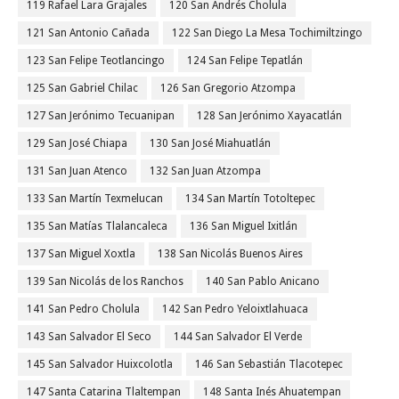
119 Rafael Lara Grajales
120 San Andrés Cholula
121 San Antonio Cañada
122 San Diego La Mesa Tochimiltzingo
123 San Felipe Teotlancingo
124 San Felipe Tepatlán
125 San Gabriel Chilac
126 San Gregorio Atzompa
127 San Jerónimo Tecuanipan
128 San Jerónimo Xayacatlán
129 San José Chiapa
130 San José Miahuatlán
131 San Juan Atenco
132 San Juan Atzompa
133 San Martín Texmelucan
134 San Martín Totoltepec
135 San Matías Tlalancaleca
136 San Miguel Ixitlán
137 San Miguel Xoxtla
138 San Nicolás Buenos Aires
139 San Nicolás de los Ranchos
140 San Pablo Anicano
141 San Pedro Cholula
142 San Pedro Yeloixtlahuaca
143 San Salvador El Seco
144 San Salvador El Verde
145 San Salvador Huixcolotla
146 San Sebastián Tlacotepec
147 Santa Catarina Tlaltempan
148 Santa Inés Ahuatempan