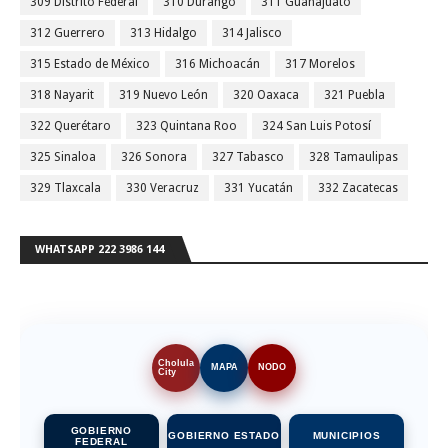
309 Distrito Federal
310 Durango
311 Guanajuato
312 Guerrero
313 Hidalgo
314 Jalisco
315 Estado de México
316 Michoacán
317 Morelos
318 Nayarit
319 Nuevo León
320 Oaxaca
321 Puebla
322 Querétaro
323 Quintana Roo
324 San Luis Potosí
325 Sinaloa
326 Sonora
327 Tabasco
328 Tamaulipas
329 Tlaxcala
330 Veracruz
331 Yucatán
332 Zacatecas
WHATSAPP 222 3986 144
Cholula
MAPA
NODO
City
GOBIERNO
GOBIERNO ESTADO
MUNICIPIOS
FEDERAL