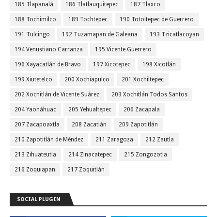
185 Tlapanalá
186 Tlatlauquitepec
187 Tlaxco
188 Tochimilco
189 Tochtepec
190 Totoltepec de Guerrero
191 Tulcingo
192 Tuzamapan de Galeana
193 Tzicatlacoyan
194 Venustiano Carranza
195 Vicente Guerrero
196 Xayacatlán de Bravo
197 Xicotepec
198 Xicotlán
199 Xiutetelco
200 Xochiapulco
201 Xochiltepec
202 Xochitlán de Vicente Suárez
203 Xochitlán Todos Santos
204 Yaonáhuac
205 Yehualtepec
206 Zacapala
207 Zacapoaxtla
208 Zacatlán
209 Zapotitlán
210 Zapotitlán de Méndez
211 Zaragoza
212 Zautla
213 Zihuateutla
214 Zinacatepec
215 Zongozotla
216 Zoquiapan
217 Zoquitlán
SOCIAL PLUGIN