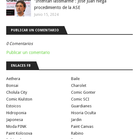
“Intentan lastimarme”: José Juan niega
procedimiento de la ASE
Junio 15, 2024
PUBLICAR UN COMENTARIO
0 Comentarios
Publicar un comentario
ENLACES FB
Aethera
Baile
Bonsai
Charolet
Cholula City
Comic Gonter
Comic Kiulston
Comic SCI
Estoicos
Guardianes
Hidroponia
Hisoria Oculta
Japonesa
Jardin
Moda PINK
Paint Canvas
Paint Kolosova
Rabino