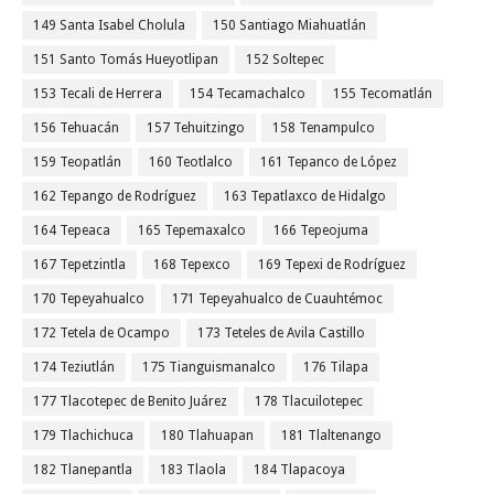
149 Santa Isabel Cholula
150 Santiago Miahuatlán
151 Santo Tomás Hueyotlipan
152 Soltepec
153 Tecali de Herrera
154 Tecamachalco
155 Tecomatlán
156 Tehuacán
157 Tehuitzingo
158 Tenampulco
159 Teopatlán
160 Teotlalco
161 Tepanco de López
162 Tepango de Rodríguez
163 Tepatlaxco de Hidalgo
164 Tepeaca
165 Tepemaxalco
166 Tepeojuma
167 Tepetzintla
168 Tepexco
169 Tepexi de Rodríguez
170 Tepeyahualco
171 Tepeyahualco de Cuauhtémoc
172 Tetela de Ocampo
173 Teteles de Avila Castillo
174 Teziutlán
175 Tianguismanalco
176 Tilapa
177 Tlacotepec de Benito Juárez
178 Tlacuilotepec
179 Tlachichuca
180 Tlahuapan
181 Tlaltenango
182 Tlanepantla
183 Tlaola
184 Tlapacoya