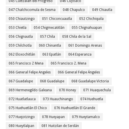
045 Cuetzalan del Progreso
046 Cuyoaco
047 Chalchicomula de Sesma
048 Chapulco
049 Chiautla
050 Chiautzingo
051 Chiconcuautla
052 Chichiquila
053 Chietla
054 Chigmecatitlán
055 Chignahuapan
056 Chignautla
057 Chila
058 Chila de la Sal
059 Chilchotla
060 Chinantla
061 Domingo Arenas
062 Eloxochitlán
063 Epatlán
064 Esperanza
065 Francisco Z Mena
065 Francisco Z. Mena
066 General Felipe Angeles
066 General Felipe Ángeles
067 Guadalupe
068 Guadalupe
068 Guadalupe Victoria
069 Hermenegildo Galeana
070 Honey
071 Huaquechula
072 Huatlatlauca
073 Huauchinango
074 Huehuetla
075 Huehuetlán El Chico
076 Huehuetlán El Grande
077 Huejotzingo
078 Hueyapan
079 Hueytamalco
080 Hueytlalpan
081 Huitzilan de Serdán