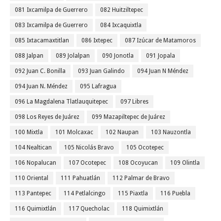
081 Ixcamilpa de Guerrero
082 Huitziltepec
083 Ixcamilpa de Guerrero
084 Ixcaquixtla
085 Ixtacamaxtitlan
086 Ixtepec
087 Izúcar de Matamoros
088 Jalpan
089 Jolalpan
090 Jonotla
091 Jopala
092 Juan C. Bonilla
093 Juan Galindo
094 Juan N Méndez
094 Juan N. Méndez
095 Lafragua
096 La Magdalena Tlatlauquitepec
097 Libres
098 Los Reyes de Juárez
099 Mazapiltepec de Juárez
100 Mixtla
101 Molcaxac
102 Naupan
103 Nauzontla
104 Nealtican
105 Nicolás Bravo
105 Ocotepec
106 Nopalucan
107 Ocotepec
108 Ocoyucan
109 Olintla
110 Oriental
111 Pahuatlán
112 Palmar de Bravo
113 Pantepec
114 Petlalcingo
115 Piaxtla
116 Puebla
116 Quimixtlán
117 Quecholac
118 Quimixtlán