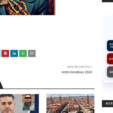
G
F
DI
MÁS RECIENTES
Amlo iniciativas 2024
N
ACCE