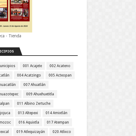
eca - Tienda
ICIPIOS
unicipios
001 Acajete
002 Acateno
catlán
004 Acatzingo
005 Acteopan
huacatlán
007 Ahuatlán
huazotepec
009 Ahuehuetitla
jalpan
011 Albino Zertuche
jojuca
013 Altepexi
014 Amixtlán
Amozoc
016 Aquixtla
017 Atempan
texcal
019 Atlequizayán
020 Atlixco