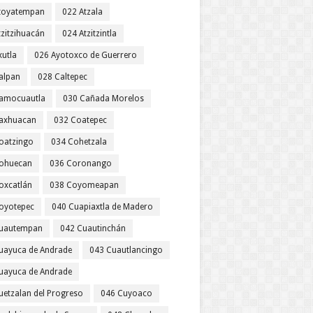
toyatempan
022 Atzala
tzitzihuacán
024 Atzitzintla
xutla
026 Ayotoxco de Guerrero
alpan
028 Caltepec
amocuautla
030 Cañada Morelos
axhuacan
032 Coatepec
oatzingo
034 Cohetzala
ohuecan
036 Coronango
oxcatlán
038 Coyomeapan
oyotepec
040 Cuapiaxtla de Madero
uautempan
042 Cuautinchán
uayuca de Andrade
043 Cuautlancingo
uayuca de Andrade
uetzalan del Progreso
046 Cuyoaco