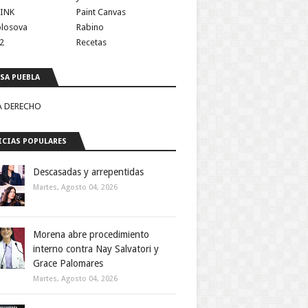
INK
Paint Canvas
olosova
Rabino
2
Recetas
SA PUEBLA
A DERECHO
CIAS POPULARES
Descasadas y arrepentidas
Martes, Agosto 04, 2026
Morena abre procedimiento
interno contra Nay Salvatori y
Grace Palomares
Martes, Agosto 04, 2026