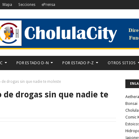
Mapa
Secciones
ePrensa
-C
POR ESTADO D-N
POR ESTADO P-Z
OTROS SITIOS
o de drogas sin que nadie te moleste
ENLA
o de drogas sin que nadie te
Aether
Bonsai
Cholula
Comic K
Estoico
Hidrop
Japone