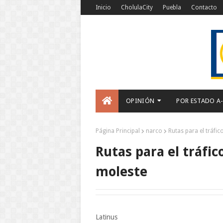
Inicio
CholulaCity
Puebla
Contacto
OPINIÓN
POR ESTADO A
Página Principal
narco
Rutas para el tráfic
Rutas para el tráfic
moleste
Latinus