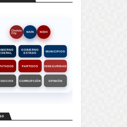
Cholula
MAPA
NODO
City
OBIERNO
GOBIERNO
MUNICIPIOS
EDERAL
ESTADO
PUTADOS
PARTIDOS
INSEGURIDAD
EGOCIOS
CORRUPCIÓN
OPINIÓN
SO