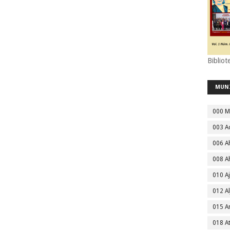
Bibliot
MUN
000 M
003 A
006 A
008 A
010 A
012 Al
015 
018 A