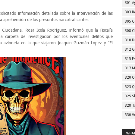
301 A
303 Ba
licitado información detallada sobre la intervención de las
a aprehensión de los presuntos narcotraficantes.
305 C
 Ciudadana, Rosa Icela Rodríguez, informó que la Fiscalía
308 C
a carpeta de investigación por los eventuales delitos que
310 D
la avioneta en la que viajaron Joaquín Guzmán López y “El
312 G
315 E
317 M
320 O
323 Q
325 S
328 T
330 V
WHAT