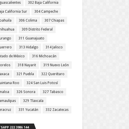
guascalientes
302 Baja California
ja California Sur
304 Campeche
oahuila
306 Colima
307 Chiapas
hihuahua
309 Distrito Federal
urango
311 Guanajuato
uerrero
313 Hidalgo
314 Jalisco
stado de México
316 Michoacán
orelos
318 Nayarit
319 Nuevo León
axaca
321 Puebla
322 Querétaro
uintana Roo
324 San Luis Potosí
inaloa
326 Sonora
327 Tabasco
amaulipas
329 Tlaxcala
eracruz
331 Yucatán
332 Zacatecas
SAPP 222 3986 144