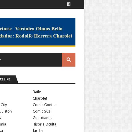
CES FB
a
Baile
Charolet
 City
Comic Gonter
iulston
Comic SCI
s
Guardianes
onia
Hisoria Oculta
sa
Jardin