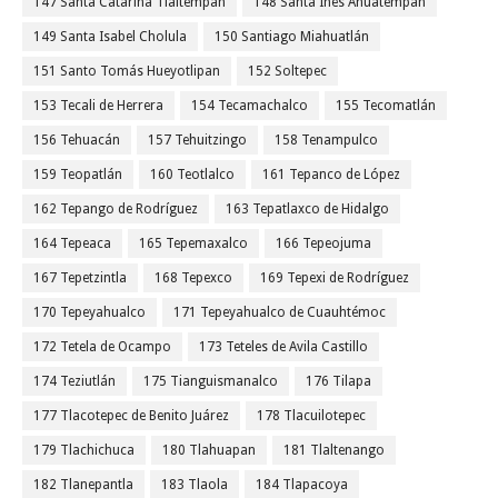
147 Santa Catarina Tlaltempan
148 Santa Inés Ahuatempan
149 Santa Isabel Cholula
150 Santiago Miahuatlán
151 Santo Tomás Hueyotlipan
152 Soltepec
153 Tecali de Herrera
154 Tecamachalco
155 Tecomatlán
156 Tehuacán
157 Tehuitzingo
158 Tenampulco
159 Teopatlán
160 Teotlalco
161 Tepanco de López
162 Tepango de Rodríguez
163 Tepatlaxco de Hidalgo
164 Tepeaca
165 Tepemaxalco
166 Tepeojuma
167 Tepetzintla
168 Tepexco
169 Tepexi de Rodríguez
170 Tepeyahualco
171 Tepeyahualco de Cuauhtémoc
172 Tetela de Ocampo
173 Teteles de Avila Castillo
174 Teziutlán
175 Tianguismanalco
176 Tilapa
177 Tlacotepec de Benito Juárez
178 Tlacuilotepec
179 Tlachichuca
180 Tlahuapan
181 Tlaltenango
182 Tlanepantla
183 Tlaola
184 Tlapacoya