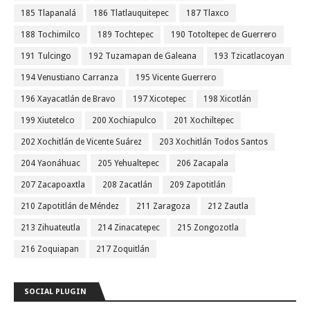
185 Tlapanalá
186 Tlatlauquitepec
187 Tlaxco
188 Tochimilco
189 Tochtepec
190 Totoltepec de Guerrero
191 Tulcingo
192 Tuzamapan de Galeana
193 Tzicatlacoyan
194 Venustiano Carranza
195 Vicente Guerrero
196 Xayacatlán de Bravo
197 Xicotepec
198 Xicotlán
199 Xiutetelco
200 Xochiapulco
201 Xochiltepec
202 Xochitlán de Vicente Suárez
203 Xochitlán Todos Santos
204 Yaonáhuac
205 Yehualtepec
206 Zacapala
207 Zacapoaxtla
208 Zacatlán
209 Zapotitlán
210 Zapotitlán de Méndez
211 Zaragoza
212 Zautla
213 Zihuateutla
214 Zinacatepec
215 Zongozotla
216 Zoquiapan
217 Zoquitlán
SOCIAL PLUGIN