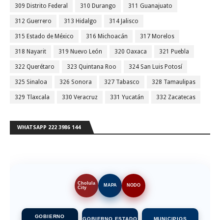
309 Distrito Federal
310 Durango
311 Guanajuato
312 Guerrero
313 Hidalgo
314 Jalisco
315 Estado de México
316 Michoacán
317 Morelos
318 Nayarit
319 Nuevo León
320 Oaxaca
321 Puebla
322 Querétaro
323 Quintana Roo
324 San Luis Potosí
325 Sinaloa
326 Sonora
327 Tabasco
328 Tamaulipas
329 Tlaxcala
330 Veracruz
331 Yucatán
332 Zacatecas
WHATSAPP 222 3986 144
Cholula
MAPA
NODO
City
GOBIERNO
GOBIERNO ESTADO
MUNICIPIOS