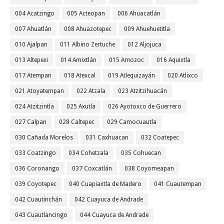
004 Acatzingo
005 Acteopan
006 Ahuacatlán
007 Ahuatlán
008 Ahuazotepec
009 Ahuehuetitla
010 Ajalpan
011 Albino Zertuche
012 Aljojuca
013 Altepexi
014 Amixtlán
015 Amozoc
016 Aquixtla
017 Atempan
018 Atexcal
019 Atlequizayán
020 Atlixco
021 Atoyatempan
022 Atzala
023 Atzitzihuacán
024 Atzitzintla
025 Axutla
026 Ayotoxco de Guerrero
027 Calpan
028 Caltepec
029 Camocuautla
030 Cañada Morelos
031 Caxhuacan
032 Coatepec
033 Coatzingo
034 Cohetzala
035 Cohuecan
036 Coronango
037 Coxcatlán
038 Coyomeapan
039 Coyotepec
040 Cuapiaxtla de Madero
041 Cuautempan
042 Cuautinchán
042 Cuayuca de Andrade
043 Cuautlancingo
044 Cuayuca de Andrade