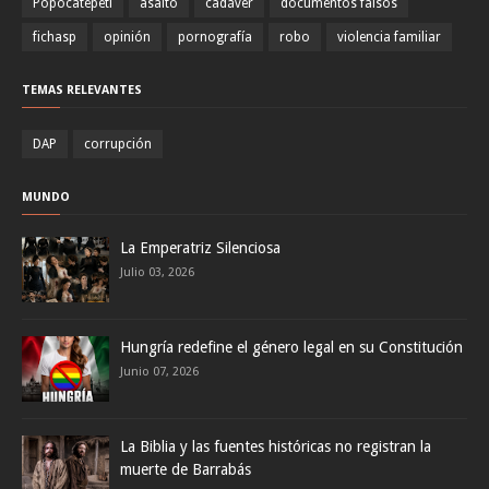
Popocatépetl
asalto
cadáver
documentos falsos
fichasp
opinión
pornografía
robo
violencia familiar
TEMAS RELEVANTES
DAP
corrupción
MUNDO
La Emperatriz Silenciosa
Julio 03, 2026
Hungría redefine el género legal en su Constitución
Junio 07, 2026
La Biblia y las fuentes históricas no registran la
muerte de Barrabás