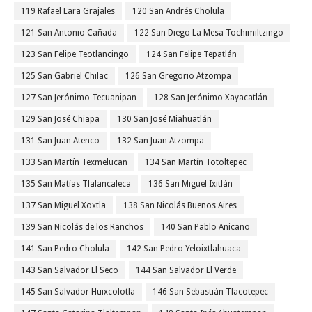
119 Rafael Lara Grajales
120 San Andrés Cholula
121 San Antonio Cañada
122 San Diego La Mesa Tochimiltzingo
123 San Felipe Teotlancingo
124 San Felipe Tepatlán
125 San Gabriel Chilac
126 San Gregorio Atzompa
127 San Jerónimo Tecuanipan
128 San Jerónimo Xayacatlán
129 San José Chiapa
130 San José Miahuatlán
131 San Juan Atenco
132 San Juan Atzompa
133 San Martín Texmelucan
134 San Martín Totoltepec
135 San Matías Tlalancaleca
136 San Miguel Ixitlán
137 San Miguel Xoxtla
138 San Nicolás Buenos Aires
139 San Nicolás de los Ranchos
140 San Pablo Anicano
141 San Pedro Cholula
142 San Pedro Yeloixtlahuaca
143 San Salvador El Seco
144 San Salvador El Verde
145 San Salvador Huixcolotla
146 San Sebastián Tlacotepec