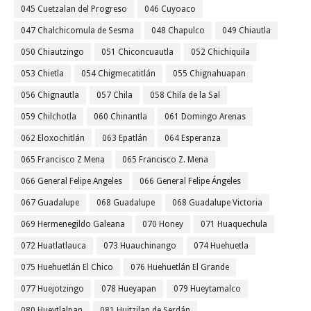
045 Cuetzalan del Progreso
046 Cuyoaco
047 Chalchicomula de Sesma
048 Chapulco
049 Chiautla
050 Chiautzingo
051 Chiconcuautla
052 Chichiquila
053 Chietla
054 Chigmecatitlán
055 Chignahuapan
056 Chignautla
057 Chila
058 Chila de la Sal
059 Chilchotla
060 Chinantla
061 Domingo Arenas
062 Eloxochitlán
063 Epatlán
064 Esperanza
065 Francisco Z Mena
065 Francisco Z. Mena
066 General Felipe Angeles
066 General Felipe Ángeles
067 Guadalupe
068 Guadalupe
068 Guadalupe Victoria
069 Hermenegildo Galeana
070 Honey
071 Huaquechula
072 Huatlatlauca
073 Huauchinango
074 Huehuetla
075 Huehuetlán El Chico
076 Huehuetlán El Grande
077 Huejotzingo
078 Hueyapan
079 Hueytamalco
080 Hueytlalpan
081 Huitzilan de Serdán