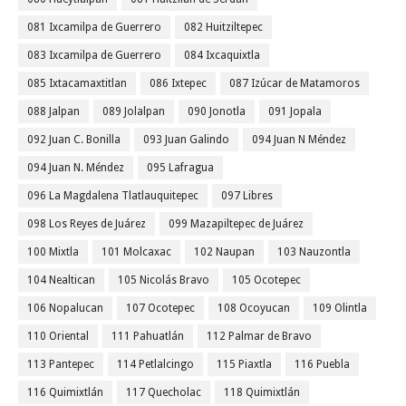
081 Ixcamilpa de Guerrero
082 Huitziltepec
083 Ixcamilpa de Guerrero
084 Ixcaquixtla
085 Ixtacamaxtitlan
086 Ixtepec
087 Izúcar de Matamoros
088 Jalpan
089 Jolalpan
090 Jonotla
091 Jopala
092 Juan C. Bonilla
093 Juan Galindo
094 Juan N Méndez
094 Juan N. Méndez
095 Lafragua
096 La Magdalena Tlatlauquitepec
097 Libres
098 Los Reyes de Juárez
099 Mazapiltepec de Juárez
100 Mixtla
101 Molcaxac
102 Naupan
103 Nauzontla
104 Nealtican
105 Nicolás Bravo
105 Ocotepec
106 Nopalucan
107 Ocotepec
108 Ocoyucan
109 Olintla
110 Oriental
111 Pahuatlán
112 Palmar de Bravo
113 Pantepec
114 Petlalcingo
115 Piaxtla
116 Puebla
116 Quimixtlán
117 Quecholac
118 Quimixtlán