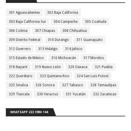
301 Aguascalientes
302 Baja California
303 Baja California Sur
304 Campeche
305 Coahuila
306 Colima
307 Chiapas
308 Chihuahua
309 Distrito Federal
310 Durango
311 Guanajuato
312 Guerrero
313 Hidalgo
314 Jalisco
315 Estado de México
316 Michoacán
317 Morelos
318 Nayarit
319 Nuevo León
320 Oaxaca
321 Puebla
322 Querétaro
323 Quintana Roo
324 San Luis Potosí
325 Sinaloa
326 Sonora
327 Tabasco
328 Tamaulipas
329 Tlaxcala
330 Veracruz
331 Yucatán
332 Zacatecas
WHATSAPP 222 3986 144