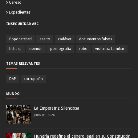
Cereso
Expedientes
INSEGURIDAD ABC
Popocatépetl
asalto
cadáver
documentos falsos
fichasp
opinión
pornografía
robo
violencia familiar
TEMAS RELEVANTES
DAP
corrupción
MUNDO
La Emperatriz Silenciosa
Julio 03, 2026
Hungría redefine el género legal en su Constitución