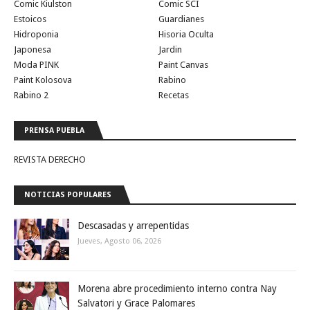
Comic Kiulston
Comic SCI
Estoicos
Guardianes
Hidroponia
Hisoria Oculta
Japonesa
Jardin
Moda PINK
Paint Canvas
Paint Kolosova
Rabino
Rabino 2
Recetas
PRENSA PUEBLA
REVISTA DERECHO
NOTICIAS POPULARES
Descasadas y arrepentidas
Jueves, Agosto 06, 2026
Morena abre procedimiento interno contra Nay
Salvatori y Grace Palomares