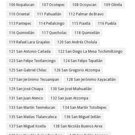
106 Nopalucan
107 Ocotepec
108 Ocoyucan
109 Olintla
110 Oriental
111 Pahuatlán
112 Palmar de Bravo
113 Pantepec
114 Petlalcingo
115 Piaxtla
116 Puebla
116 Quimixtlán
117 Quecholac
118 Quimixtlán
119 Rafael Lara Grajales
120 San Andrés Cholula
121 San Antonio Cañada
122 San Diego La Mesa Tochimiltzingo
123 San Felipe Teotlancingo
124 San Felipe Tepatlán
125 San Gabriel Chilac
126 San Gregorio Atzompa
127 San Jerónimo Tecuanipan
128 San Jerónimo Xayacatlán
129 San José Chiapa
130 San José Miahuatlán
131 San Juan Atenco
132 San Juan Atzompa
133 San Martín Texmelucan
134 San Martín Totoltepec
135 San Matías Tlalancaleca
136 San Miguel Ixitlán
137 San Miguel Xoxtla
138 San Nicolás Buenos Aires