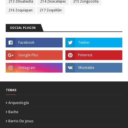
213 Zihuateutla
214 Zinacatepec
215 Zongozotla
216 Zoquiapan
217 Zoquitlán
SOCIAL PLUGIN
TEMAS
Arqueología
Bache
Barrio De Jesus