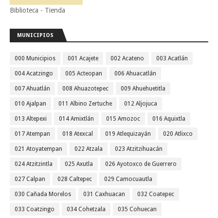
Biblioteca - Tienda
MUNICIPIOS
000 Municipios
001 Acajete
002 Acateno
003 Acatlán
004 Acatzingo
005 Acteopan
006 Ahuacatlán
007 Ahuatlán
008 Ahuazotepec
009 Ahuehuetitla
010 Ajalpan
011 Albino Zertuche
012 Aljojuca
013 Altepexi
014 Amixtlán
015 Amozoc
016 Aquixtla
017 Atempan
018 Atexcal
019 Atlequizayán
020 Atlixco
021 Atoyatempan
022 Atzala
023 Atzitzihuacán
024 Atzitzintla
025 Axutla
026 Ayotoxco de Guerrero
027 Calpan
028 Caltepec
029 Camocuautla
030 Cañada Morelos
031 Caxhuacan
032 Coatepec
033 Coatzingo
034 Cohetzala
035 Cohuecan