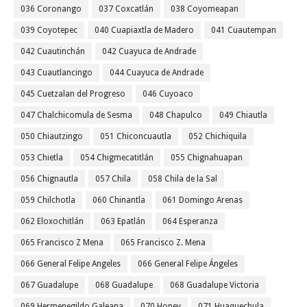
036 Coronango
037 Coxcatlán
038 Coyomeapan
039 Coyotepec
040 Cuapiaxtla de Madero
041 Cuautempan
042 Cuautinchán
042 Cuayuca de Andrade
043 Cuautlancingo
044 Cuayuca de Andrade
045 Cuetzalan del Progreso
046 Cuyoaco
047 Chalchicomula de Sesma
048 Chapulco
049 Chiautla
050 Chiautzingo
051 Chiconcuautla
052 Chichiquila
053 Chietla
054 Chigmecatitlán
055 Chignahuapan
056 Chignautla
057 Chila
058 Chila de la Sal
059 Chilchotla
060 Chinantla
061 Domingo Arenas
062 Eloxochitlán
063 Epatlán
064 Esperanza
065 Francisco Z Mena
065 Francisco Z. Mena
066 General Felipe Angeles
066 General Felipe Ángeles
067 Guadalupe
068 Guadalupe
068 Guadalupe Victoria
069 Hermenegildo Galeana
070 Honey
071 Huaquechula