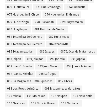
072 Huatlatlauca
073 Huauchinango
074 Huehuetla
075 Huehuetlán El Chico
076 Huehuetlán El Grande
077 Huejotzingo
078 Hueyapan
079 Hueytamalco
080 Hueytlalpan
081 Huitzilan de Serdán
081 Ixcamilpa de Guerrero
082 Huitziltepec
083 Ixcamilpa de Guerrero
084 Ixcaquixtla
085 Ixtacamaxtitlan
086 Ixtepec
087 Izúcar de Matamoros
088 Jalpan
089 Jolalpan
090 Jonotla
091 Jopala
092 Juan C. Bonilla
093 Juan Galindo
094 Juan N Méndez
094 Juan N. Méndez
095 Lafragua
096 La Magdalena Tlatlauquitepec
097 Libres
098 Los Reyes de Juárez
099 Mazapiltepec de Juárez
100 Mixtla
101 Molcaxac
102 Naupan
103 Nauzontla
104 Nealtican
105 Nicolás Bravo
105 Ocotepec