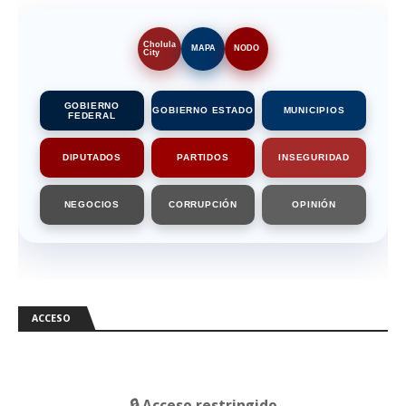
Cholula
MAPA
NODO
City
GOBIERNO
GOBIERNO ESTADO
MUNICIPIOS
FEDERAL
DIPUTADOS
PARTIDOS
INSEGURIDAD
NEGOCIOS
CORRUPCIÓN
OPINIÓN
ACCESO
🔒 Acceso restringido