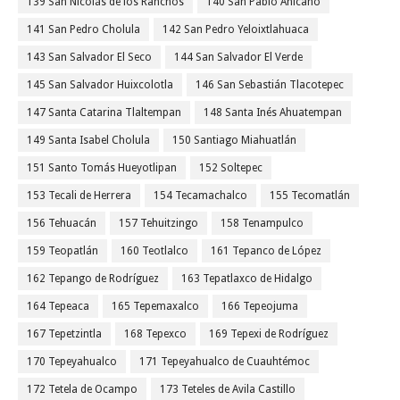
139 San Nicolás de los Ranchos
140 San Pablo Anicano
141 San Pedro Cholula
142 San Pedro Yeloixtlahuaca
143 San Salvador El Seco
144 San Salvador El Verde
145 San Salvador Huixcolotla
146 San Sebastián Tlacotepec
147 Santa Catarina Tlaltempan
148 Santa Inés Ahuatempan
149 Santa Isabel Cholula
150 Santiago Miahuatlán
151 Santo Tomás Hueyotlipan
152 Soltepec
153 Tecali de Herrera
154 Tecamachalco
155 Tecomatlán
156 Tehuacán
157 Tehuitzingo
158 Tenampulco
159 Teopatlán
160 Teotlalco
161 Tepanco de López
162 Tepango de Rodríguez
163 Tepatlaxco de Hidalgo
164 Tepeaca
165 Tepemaxalco
166 Tepeojuma
167 Tepetzintla
168 Tepexco
169 Tepexi de Rodríguez
170 Tepeyahualco
171 Tepeyahualco de Cuauhtémoc
172 Tetela de Ocampo
173 Teteles de Avila Castillo