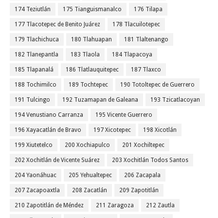
174 Teziutlán
175 Tianguismanalco
176 Tilapa
177 Tlacotepec de Benito Juárez
178 Tlacuilotepec
179 Tlachichuca
180 Tlahuapan
181 Tlaltenango
182 Tlanepantla
183 Tlaola
184 Tlapacoya
185 Tlapanalá
186 Tlatlauquitepec
187 Tlaxco
188 Tochimilco
189 Tochtepec
190 Totoltepec de Guerrero
191 Tulcingo
192 Tuzamapan de Galeana
193 Tzicatlacoyan
194 Venustiano Carranza
195 Vicente Guerrero
196 Xayacatlán de Bravo
197 Xicotepec
198 Xicotlán
199 Xiutetelco
200 Xochiapulco
201 Xochiltepec
202 Xochitlán de Vicente Suárez
203 Xochitlán Todos Santos
204 Yaonáhuac
205 Yehualtepec
206 Zacapala
207 Zacapoaxtla
208 Zacatlán
209 Zapotitlán
210 Zapotitlán de Méndez
211 Zaragoza
212 Zautla