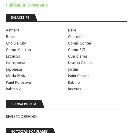
Publicar un comentario
ENLACES FB
Aethera
Baile
Bonsai
Charolet
Cholula City
Comic Gonter
Comic Kiulston
Comic SCI
Estoicos
Guardianes
Hidroponia
Hisoria Oculta
Japonesa
Jardin
Moda PINK
Paint Canvas
Paint Kolosova
Rabino
Rabino 2
Recetas
PRENSA PUEBLA
REVISTA DERECHO
NOTICIAS POPULARES