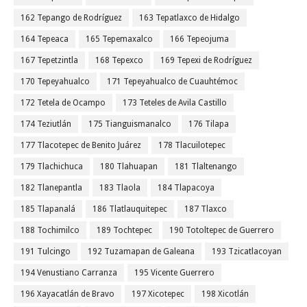
162 Tepango de Rodríguez
163 Tepatlaxco de Hidalgo
164 Tepeaca
165 Tepemaxalco
166 Tepeojuma
167 Tepetzintla
168 Tepexco
169 Tepexi de Rodríguez
170 Tepeyahualco
171 Tepeyahualco de Cuauhtémoc
172 Tetela de Ocampo
173 Teteles de Avila Castillo
174 Teziutlán
175 Tianguismanalco
176 Tilapa
177 Tlacotepec de Benito Juárez
178 Tlacuilotepec
179 Tlachichuca
180 Tlahuapan
181 Tlaltenango
182 Tlanepantla
183 Tlaola
184 Tlapacoya
185 Tlapanalá
186 Tlatlauquitepec
187 Tlaxco
188 Tochimilco
189 Tochtepec
190 Totoltepec de Guerrero
191 Tulcingo
192 Tuzamapan de Galeana
193 Tzicatlacoyan
194 Venustiano Carranza
195 Vicente Guerrero
196 Xayacatlán de Bravo
197 Xicotepec
198 Xicotlán