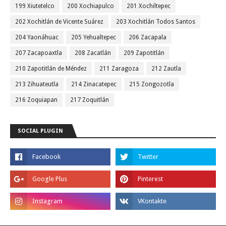
199 Xiutetelco
200 Xochiapulco
201 Xochiltepec
202 Xochitlán de Vicente Suárez
203 Xochitlán Todos Santos
204 Yaonáhuac
205 Yehualtepec
206 Zacapala
207 Zacapoaxtla
208 Zacatlán
209 Zapotitlán
210 Zapotitlán de Méndez
211 Zaragoza
212 Zautla
213 Zihuateutla
214 Zinacatepec
215 Zongozotla
216 Zoquiapan
217 Zoquitlán
SOCIAL PLUGIN