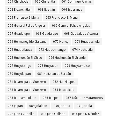
059 Chilchotla
060 Chinantla
061 Domingo Arenas
062 Eloxochitlán
063 Epatlán
064 Esperanza
065 Francisco Z Mena
065 Francisco Z. Mena
066 General Felipe Angeles
066 General Felipe Ángeles
067 Guadalupe
068 Guadalupe
068 Guadalupe Victoria
069 Hermenegildo Galeana
070 Honey
071 Huaquechula
072 Huatlatlauca
073 Huauchinango
074 Huehuetla
075 Huehuetlán El Chico
076 Huehuetlán El Grande
077 Huejotzingo
078 Hueyapan
079 Hueytamalco
080 Hueytlalpan
081 Huitzilan de Serdán
081 Ixcamilpa de Guerrero
082 Huitziltepec
083 Ixcamilpa de Guerrero
084 Ixcaquixtla
085 Ixtacamaxtitlan
086 Ixtepec
087 Izúcar de Matamoros
088 Jalpan
089 Jolalpan
090 Jonotla
091 Jopala
092 Juan C. Bonilla
093 Juan Galindo
094 Juan N Méndez