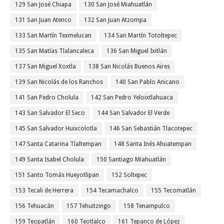
129 San José Chiapa
130 San José Miahuatlán
131 San Juan Atenco
132 San Juan Atzompa
133 San Martín Texmelucan
134 San Martín Totoltepec
135 San Matías Tlalancaleca
136 San Miguel Ixitlán
137 San Miguel Xoxtla
138 San Nicolás Buenos Aires
139 San Nicolás de los Ranchos
140 San Pablo Anicano
141 San Pedro Cholula
142 San Pedro Yeloixtlahuaca
143 San Salvador El Seco
144 San Salvador El Verde
145 San Salvador Huixcolotla
146 San Sebastián Tlacotepec
147 Santa Catarina Tlaltempan
148 Santa Inés Ahuatempan
149 Santa Isabel Cholula
150 Santiago Miahuatlán
151 Santo Tomás Hueyotlipan
152 Soltepec
153 Tecali de Herrera
154 Tecamachalco
155 Tecomatlán
156 Tehuacán
157 Tehuitzingo
158 Tenampulco
159 Teopatlán
160 Teotlalco
161 Tepanco de López