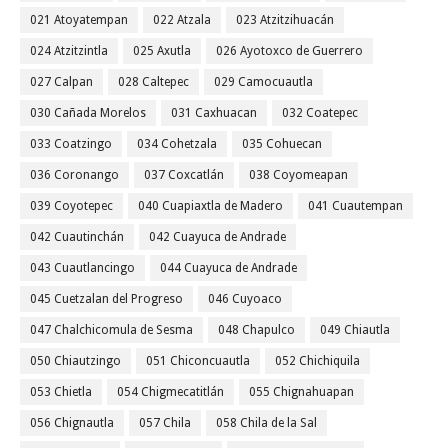
021 Atoyatempan
022 Atzala
023 Atzitzihuacán
024 Atzitzintla
025 Axutla
026 Ayotoxco de Guerrero
027 Calpan
028 Caltepec
029 Camocuautla
030 Cañada Morelos
031 Caxhuacan
032 Coatepec
033 Coatzingo
034 Cohetzala
035 Cohuecan
036 Coronango
037 Coxcatlán
038 Coyomeapan
039 Coyotepec
040 Cuapiaxtla de Madero
041 Cuautempan
042 Cuautinchán
042 Cuayuca de Andrade
043 Cuautlancingo
044 Cuayuca de Andrade
045 Cuetzalan del Progreso
046 Cuyoaco
047 Chalchicomula de Sesma
048 Chapulco
049 Chiautla
050 Chiautzingo
051 Chiconcuautla
052 Chichiquila
053 Chietla
054 Chigmecatitlán
055 Chignahuapan
056 Chignautla
057 Chila
058 Chila de la Sal