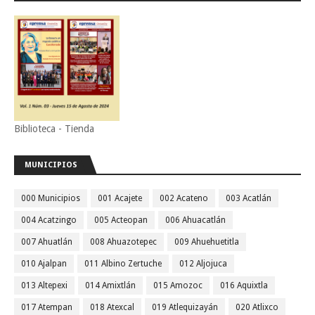
Biblioteca - Tienda
MUNICIPIOS
000 Municipios
001 Acajete
002 Acateno
003 Acatlán
004 Acatzingo
005 Acteopan
006 Ahuacatlán
007 Ahuatlán
008 Ahuazotepec
009 Ahuehuetitla
010 Ajalpan
011 Albino Zertuche
012 Aljojuca
013 Altepexi
014 Amixtlán
015 Amozoc
016 Aquixtla
017 Atempan
018 Atexcal
019 Atlequizayán
020 Atlixco