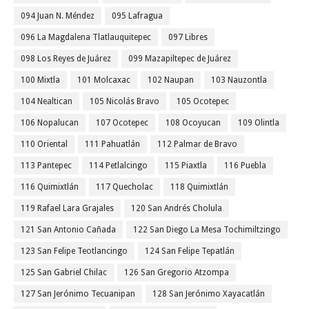
094 Juan N. Méndez
095 Lafragua
096 La Magdalena Tlatlauquitepec
097 Libres
098 Los Reyes de Juárez
099 Mazapiltepec de Juárez
100 Mixtla
101 Molcaxac
102 Naupan
103 Nauzontla
104 Nealtican
105 Nicolás Bravo
105 Ocotepec
106 Nopalucan
107 Ocotepec
108 Ocoyucan
109 Olintla
110 Oriental
111 Pahuatlán
112 Palmar de Bravo
113 Pantepec
114 Petlalcingo
115 Piaxtla
116 Puebla
116 Quimixtlán
117 Quecholac
118 Quimixtlán
119 Rafael Lara Grajales
120 San Andrés Cholula
121 San Antonio Cañada
122 San Diego La Mesa Tochimiltzingo
123 San Felipe Teotlancingo
124 San Felipe Tepatlán
125 San Gabriel Chilac
126 San Gregorio Atzompa
127 San Jerónimo Tecuanipan
128 San Jerónimo Xayacatlán