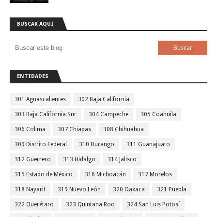
BUSCAR AQUÍ
ENTIDADES
301 Aguascalientes
302 Baja California
303 Baja California Sur
304 Campeche
305 Coahuila
306 Colima
307 Chiapas
308 Chihuahua
309 Distrito Federal
310 Durango
311 Guanajuato
312 Guerrero
313 Hidalgo
314 Jalisco
315 Estado de México
316 Michoacán
317 Morelos
318 Nayarit
319 Nuevo León
320 Oaxaca
321 Puebla
322 Querétaro
323 Quintana Roo
324 San Luis Potosí