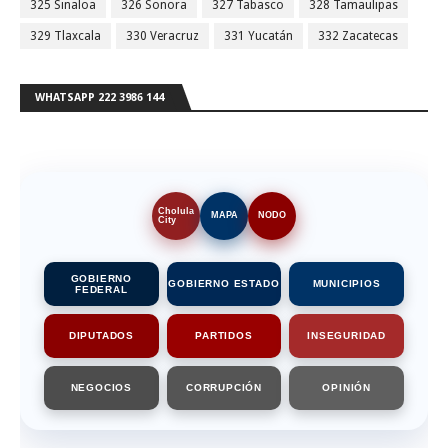
325 Sinaloa
326 Sonora
327 Tabasco
328 Tamaulipas
329 Tlaxcala
330 Veracruz
331 Yucatán
332 Zacatecas
WHATSAPP 222 3986 144
Cholula
MAPA
NODO
City
GOBIERNO
GOBIERNO ESTADO
MUNICIPIOS
FEDERAL
DIPUTADOS
PARTIDOS
INSEGURIDAD
NEGOCIOS
CORRUPCIÓN
OPINIÓN