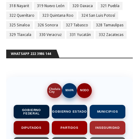
318 Nayarit
319 Nuevo León
320 Oaxaca
321 Puebla
322 Querétaro
323 Quintana Roo
324 San Luis Potosí
325 Sinaloa
326 Sonora
327 Tabasco
328 Tamaulipas
329 Tlaxcala
330 Veracruz
331 Yucatán
332 Zacatecas
WHATSAPP 222 3986 144
Cholula
MAPA
NODO
City
GOBIERNO
GOBIERNO ESTADO
MUNICIPIOS
FEDERAL
DIPUTADOS
PARTIDOS
INSEGURIDAD