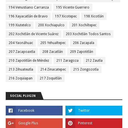
194 Venustiano Carranza
195 Vicente Guerrero
196 Xayacatlán de Bravo
197 Xicotepec
198 Xicotlán
199 Xiutetelco
200 Xochiapulco
201 Xochiltepec
202 Xochitlán de Vicente Suárez
203 Xochitlán Todos Santos
204 Yaonáhuac
205 Yehualtepec
206 Zacapala
207 Zacapoaxtla
208 Zacatlán
209 Zapotitlán
210 Zapotitlán de Méndez
211 Zaragoza
212 Zautla
213 Zihuateutla
214 Zinacatepec
215 Zongozotla
216 Zoquiapan
217 Zoquitlán
SOCIAL PLUGIN