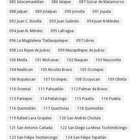
085 Ixtacamaxtitlan
086 Ixtepec
087 Izúcar de Matamoros
088 Jalpan
089 Jolalpan
090 Jonotla
091 Jopala
092 Juan C. Bonilla
093 Juan Galindo
094 Juan N Méndez
094 Juan N. Méndez
095 Lafragua
096 La Magdalena Tlatlauquitepec
097 Libres
098 Los Reyes de Juárez
099 Mazapiltepec de Juárez
100 Mixtla
101 Molcaxac
102 Naupan
103 Nauzontla
104 Nealtican
105 Nicolás Bravo
105 Ocotepec
106 Nopalucan
107 Ocotepec
108 Ocoyucan
109 Olintla
110 Oriental
111 Pahuatlán
112 Palmar de Bravo
113 Pantepec
114 Petlalcingo
115 Piaxtla
116 Puebla
116 Quimixtlán
117 Quecholac
118 Quimixtlán
119 Rafael Lara Grajales
120 San Andrés Cholula
121 San Antonio Cañada
122 San Diego La Mesa Tochimiltzingo
123 San Felipe Teotlancingo
124 San Felipe Tepatlán