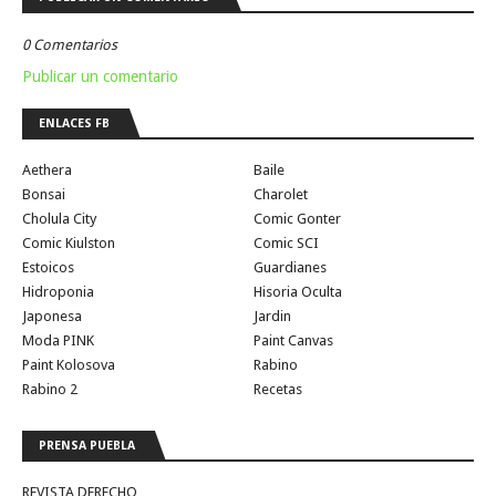
0 Comentarios
Publicar un comentario
ENLACES FB
Aethera
Baile
Bonsai
Charolet
Cholula City
Comic Gonter
Comic Kiulston
Comic SCI
Estoicos
Guardianes
Hidroponia
Hisoria Oculta
Japonesa
Jardin
Moda PINK
Paint Canvas
Paint Kolosova
Rabino
Rabino 2
Recetas
PRENSA PUEBLA
REVISTA DERECHO