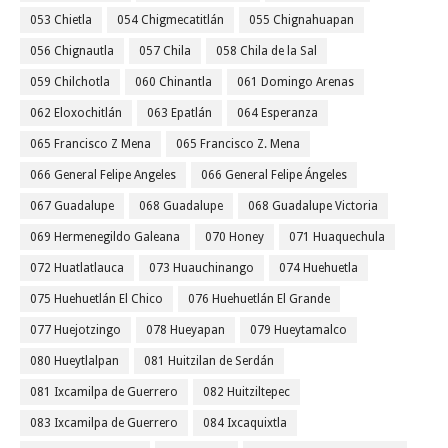
053 Chietla
054 Chigmecatitlán
055 Chignahuapan
056 Chignautla
057 Chila
058 Chila de la Sal
059 Chilchotla
060 Chinantla
061 Domingo Arenas
062 Eloxochitlán
063 Epatlán
064 Esperanza
065 Francisco Z Mena
065 Francisco Z. Mena
066 General Felipe Angeles
066 General Felipe Ángeles
067 Guadalupe
068 Guadalupe
068 Guadalupe Victoria
069 Hermenegildo Galeana
070 Honey
071 Huaquechula
072 Huatlatlauca
073 Huauchinango
074 Huehuetla
075 Huehuetlán El Chico
076 Huehuetlán El Grande
077 Huejotzingo
078 Hueyapan
079 Hueytamalco
080 Hueytlalpan
081 Huitzilan de Serdán
081 Ixcamilpa de Guerrero
082 Huitziltepec
083 Ixcamilpa de Guerrero
084 Ixcaquixtla