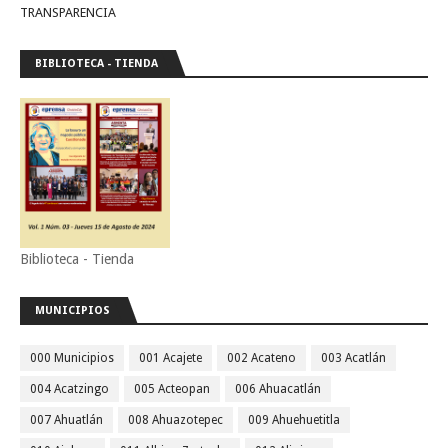
TRANSPARENCIA
BIBLIOTECA - TIENDA
Biblioteca - Tienda
MUNICIPIOS
000 Municipios
001 Acajete
002 Acateno
003 Acatlán
004 Acatzingo
005 Acteopan
006 Ahuacatlán
007 Ahuatlán
008 Ahuazotepec
009 Ahuehuetitla