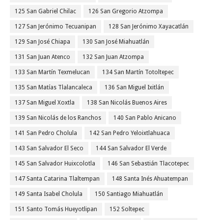
125 San Gabriel Chilac
126 San Gregorio Atzompa
127 San Jerónimo Tecuanipan
128 San Jerónimo Xayacatlán
129 San José Chiapa
130 San José Miahuatlán
131 San Juan Atenco
132 San Juan Atzompa
133 San Martín Texmelucan
134 San Martín Totoltepec
135 San Matías Tlalancaleca
136 San Miguel Ixitlán
137 San Miguel Xoxtla
138 San Nicolás Buenos Aires
139 San Nicolás de los Ranchos
140 San Pablo Anicano
141 San Pedro Cholula
142 San Pedro Yeloixtlahuaca
143 San Salvador El Seco
144 San Salvador El Verde
145 San Salvador Huixcolotla
146 San Sebastián Tlacotepec
147 Santa Catarina Tlaltempan
148 Santa Inés Ahuatempan
149 Santa Isabel Cholula
150 Santiago Miahuatlán
151 Santo Tomás Hueyotlipan
152 Soltepec