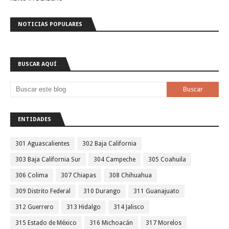
NOTICIAS POPULARES
BUSCAR AQUÍ
ENTIDADES
301 Aguascalientes
302 Baja California
303 Baja California Sur
304 Campeche
305 Coahuila
306 Colima
307 Chiapas
308 Chihuahua
309 Distrito Federal
310 Durango
311 Guanajuato
312 Guerrero
313 Hidalgo
314 Jalisco
315 Estado de México
316 Michoacán
317 Morelos