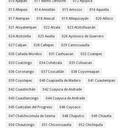
010 Ajalpan
011 Albino Zertuche
012 Aljojuca
013 Altepexi
014 Amixtlán
015 Amozoc
016 Aquixtla
017 Atempan
018 Atexcal
019 Atlequizayán
020 Atlixco
021 Atoyatempan
022 Atzala
023 Atzitzihuacán
024 Atzitzintla
025 Axutla
026 Ayotoxco de Guerrero
027 Calpan
028 Caltepec
029 Camocuautla
030 Cañada Morelos
031 Caxhuacan
032 Coatepec
033 Coatzingo
034 Cohetzala
035 Cohuecan
036 Coronango
037 Coxcatlán
038 Coyomeapan
039 Coyotepec
040 Cuapiaxtla de Madero
041 Cuautempan
042 Cuautinchán
042 Cuayuca de Andrade
043 Cuautlancingo
044 Cuayuca de Andrade
045 Cuetzalan del Progreso
046 Cuyoaco
047 Chalchicomula de Sesma
048 Chapulco
049 Chiautla
050 Chiautzingo
051 Chiconcuautla
052 Chichiquila