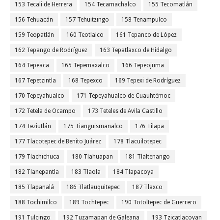
153 Tecali de Herrera
154 Tecamachalco
155 Tecomatlán
156 Tehuacán
157 Tehuitzingo
158 Tenampulco
159 Teopatlán
160 Teotlalco
161 Tepanco de López
162 Tepango de Rodríguez
163 Tepatlaxco de Hidalgo
164 Tepeaca
165 Tepemaxalco
166 Tepeojuma
167 Tepetzintla
168 Tepexco
169 Tepexi de Rodríguez
170 Tepeyahualco
171 Tepeyahualco de Cuauhtémoc
172 Tetela de Ocampo
173 Teteles de Avila Castillo
174 Teziutlán
175 Tianguismanalco
176 Tilapa
177 Tlacotepec de Benito Juárez
178 Tlacuilotepec
179 Tlachichuca
180 Tlahuapan
181 Tlaltenango
182 Tlanepantla
183 Tlaola
184 Tlapacoya
185 Tlapanalá
186 Tlatlauquitepec
187 Tlaxco
188 Tochimilco
189 Tochtepec
190 Totoltepec de Guerrero
191 Tulcingo
192 Tuzamapan de Galeana
193 Tzicatlacoyan