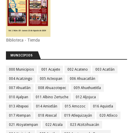
Biblioteca - Tienda
MUNICIPIOS
000 Municipios
001 Acajete
002 Acateno
003 Acatlán
004 Acatzingo
005 Acteopan
006 Ahuacatlán
007 Ahuatlán
008 Ahuazotepec
009 Ahuehuetitla
010 Ajalpan
011 Albino Zertuche
012 Aljojuca
013 Altepexi
014 Amixtlán
015 Amozoc
016 Aquixtla
017 Atempan
018 Atexcal
019 Atlequizayán
020 Atlixco
021 Atoyatempan
022 Atzala
023 Atzitzihuacán