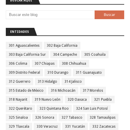
BUSCAR AQUÍ
ENTIDADES
301 Aguascalientes
302 Baja California
303 Baja California Sur
304 Campeche
305 Coahuila
306 Colima
307 Chiapas
308 Chihuahua
309 Distrito Federal
310 Durango
311 Guanajuato
312 Guerrero
313 Hidalgo
314 Jalisco
315 Estado de México
316 Michoacán
317 Morelos
318 Nayarit
319 Nuevo León
320 Oaxaca
321 Puebla
322 Querétaro
323 Quintana Roo
324 San Luis Potosí
325 Sinaloa
326 Sonora
327 Tabasco
328 Tamaulipas
329 Tlaxcala
330 Veracruz
331 Yucatán
332 Zacatecas