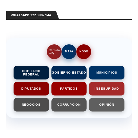
WHATSAPP 222 3986 144
Cholula
MAPA
NODO
City
GOBIERNO
GOBIERNO ESTADO
MUNICIPIOS
FEDERAL
DIPUTADOS
PARTIDOS
INSEGURIDAD
NEGOCIOS
CORRUPCIÓN
OPINIÓN