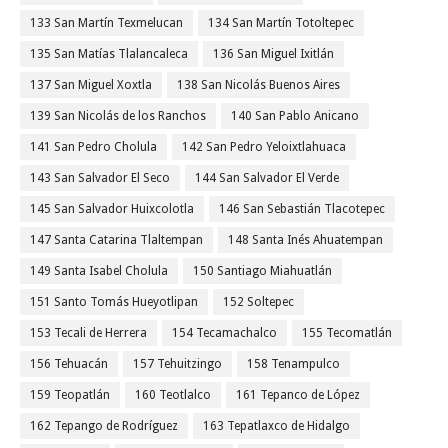
133 San Martín Texmelucan
134 San Martín Totoltepec
135 San Matías Tlalancaleca
136 San Miguel Ixitlán
137 San Miguel Xoxtla
138 San Nicolás Buenos Aires
139 San Nicolás de los Ranchos
140 San Pablo Anicano
141 San Pedro Cholula
142 San Pedro Yeloixtlahuaca
143 San Salvador El Seco
144 San Salvador El Verde
145 San Salvador Huixcolotla
146 San Sebastián Tlacotepec
147 Santa Catarina Tlaltempan
148 Santa Inés Ahuatempan
149 Santa Isabel Cholula
150 Santiago Miahuatlán
151 Santo Tomás Hueyotlipan
152 Soltepec
153 Tecali de Herrera
154 Tecamachalco
155 Tecomatlán
156 Tehuacán
157 Tehuitzingo
158 Tenampulco
159 Teopatlán
160 Teotlalco
161 Tepanco de López
162 Tepango de Rodríguez
163 Tepatlaxco de Hidalgo