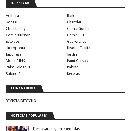
ENLACES FB
Aethera
Baile
Bonsai
Charolet
Cholula City
Comic Gonter
Comic Kiulston
Comic SCI
Estoicos
Guardianes
Hidroponia
Hisoria Oculta
Japonesa
Jardin
Moda PINK
Paint Canvas
Paint Kolosova
Rabino
Rabino 2
Recetas
PRENSA PUEBLA
REVISTA DERECHO
NOTICIAS POPULARES
Descasadas y arrepentidas