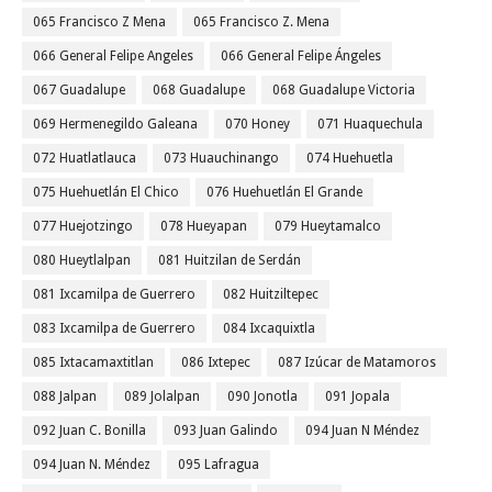
065 Francisco Z Mena
065 Francisco Z. Mena
066 General Felipe Angeles
066 General Felipe Ángeles
067 Guadalupe
068 Guadalupe
068 Guadalupe Victoria
069 Hermenegildo Galeana
070 Honey
071 Huaquechula
072 Huatlatlauca
073 Huauchinango
074 Huehuetla
075 Huehuetlán El Chico
076 Huehuetlán El Grande
077 Huejotzingo
078 Hueyapan
079 Hueytamalco
080 Hueytlalpan
081 Huitzilan de Serdán
081 Ixcamilpa de Guerrero
082 Huitziltepec
083 Ixcamilpa de Guerrero
084 Ixcaquixtla
085 Ixtacamaxtitlan
086 Ixtepec
087 Izúcar de Matamoros
088 Jalpan
089 Jolalpan
090 Jonotla
091 Jopala
092 Juan C. Bonilla
093 Juan Galindo
094 Juan N Méndez
094 Juan N. Méndez
095 Lafragua