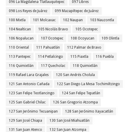
096 La Magdalena Tlatlauquitepec
097 Libres
098 Los Reyes de Juárez
099 Mazapiltepec de Juárez
100 Mixtla
101 Molcaxac
102 Naupan
103 Nauzontla
104 Nealtican
105 Nicolás Bravo
105 Ocotepec
106 Nopalucan
107 Ocotepec
108 Ocoyucan
109 Olintla
110 Oriental
111 Pahuatlán
112 Palmar de Bravo
113 Pantepec
114 Petlalcingo
115 Piaxtla
116 Puebla
116 Quimixtlán
117 Quecholac
118 Quimixtlán
119 Rafael Lara Grajales
120 San Andrés Cholula
121 San Antonio Cañada
122 San Diego La Mesa Tochimiltzingo
123 San Felipe Teotlancingo
124 San Felipe Tepatlán
125 San Gabriel Chilac
126 San Gregorio Atzompa
127 San Jerónimo Tecuanipan
128 San Jerónimo Xayacatlán
129 San José Chiapa
130 San José Miahuatlán
131 San Juan Atenco
132 San Juan Atzompa