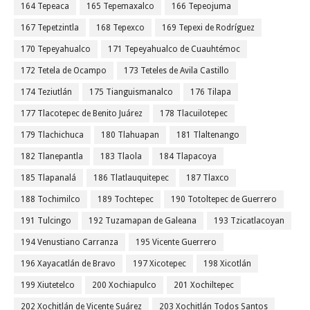
164 Tepeaca
165 Tepemaxalco
166 Tepeojuma
167 Tepetzintla
168 Tepexco
169 Tepexi de Rodríguez
170 Tepeyahualco
171 Tepeyahualco de Cuauhtémoc
172 Tetela de Ocampo
173 Teteles de Avila Castillo
174 Teziutlán
175 Tianguismanalco
176 Tilapa
177 Tlacotepec de Benito Juárez
178 Tlacuilotepec
179 Tlachichuca
180 Tlahuapan
181 Tlaltenango
182 Tlanepantla
183 Tlaola
184 Tlapacoya
185 Tlapanalá
186 Tlatlauquitepec
187 Tlaxco
188 Tochimilco
189 Tochtepec
190 Totoltepec de Guerrero
191 Tulcingo
192 Tuzamapan de Galeana
193 Tzicatlacoyan
194 Venustiano Carranza
195 Vicente Guerrero
196 Xayacatlán de Bravo
197 Xicotepec
198 Xicotlán
199 Xiutetelco
200 Xochiapulco
201 Xochiltepec
202 Xochitlán de Vicente Suárez
203 Xochitlán Todos Santos