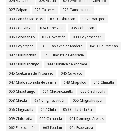
024 Atzitzintla
025 Axutla
026 Ayotoxco de Guerrero
027 Calpan
028 Caltepec
029 Camocuautla
030 Cañada Morelos
031 Caxhuacan
032 Coatepec
033 Coatzingo
034 Cohetzala
035 Cohuecan
036 Coronango
037 Coxcatlán
038 Coyomeapan
039 Coyotepec
040 Cuapiaxtla de Madero
041 Cuautempan
042 Cuautinchán
042 Cuayuca de Andrade
043 Cuautlancingo
044 Cuayuca de Andrade
045 Cuetzalan del Progreso
046 Cuyoaco
047 Chalchicomula de Sesma
048 Chapulco
049 Chiautla
050 Chiautzingo
051 Chiconcuautla
052 Chichiquila
053 Chietla
054 Chigmecatitlán
055 Chignahuapan
056 Chignautla
057 Chila
058 Chila de la Sal
059 Chilchotla
060 Chinantla
061 Domingo Arenas
062 Eloxochitlán
063 Epatlán
064 Esperanza