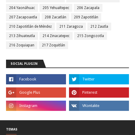
204 Yaonáhuac
205 Yehualtepec
206 Zacapala
207 Zacapoaxtla
208 Zacatlán
209 Zapotitlán
210 Zapotitlán de Méndez
211 Zaragoza
212 Zautla
213 Zihuateutla
214 Zinacatepec
215 Zongozotla
216 Zoquiapan
217 Zoquitlán
SOCIAL PLUGIN
TEMAS