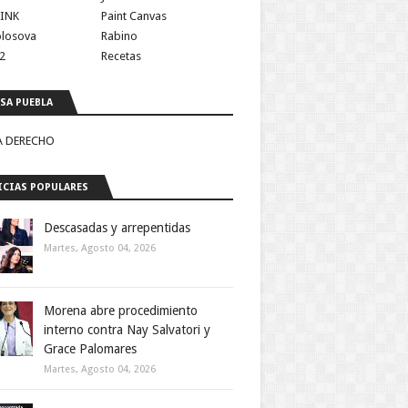
INK
Paint Canvas
olosova
Rabino
2
Recetas
SA PUEBLA
A DERECHO
CIAS POPULARES
Descasadas y arrepentidas
Martes, Agosto 04, 2026
Morena abre procedimiento
interno contra Nay Salvatori y
Grace Palomares
Martes, Agosto 04, 2026