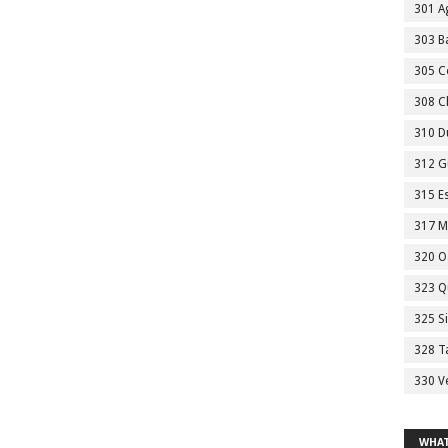
301 A
303 Ba
305 C
308 C
310 D
312 G
315 E
317 M
320 O
323 Q
325 S
328 T
330 V
WHAT