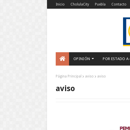
Inicio
CholulaCity
Puebla
Contacto
OPINIÓN
POR ESTADO A
Página Principal
aviso
aviso
aviso