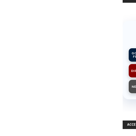
G
F
DI
N
ACCE