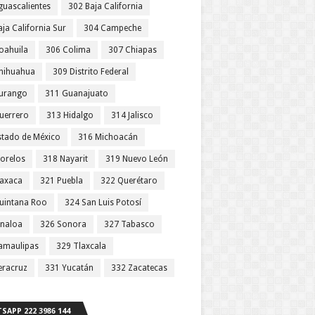
guascalientes
302 Baja California
ja California Sur
304 Campeche
oahuila
306 Colima
307 Chiapas
hihuahua
309 Distrito Federal
urango
311 Guanajuato
uerrero
313 Hidalgo
314 Jalisco
stado de México
316 Michoacán
orelos
318 Nayarit
319 Nuevo León
axaca
321 Puebla
322 Querétaro
uintana Roo
324 San Luis Potosí
inaloa
326 Sonora
327 Tabasco
amaulipas
329 Tlaxcala
eracruz
331 Yucatán
332 Zacatecas
SAPP 222 3986 144