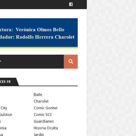
CES FB
a
Baile
Charolet
 City
Comic Gonter
iulston
Comic SCI
s
Guardianes
onia
Hisoria Oculta
sa
Jardin