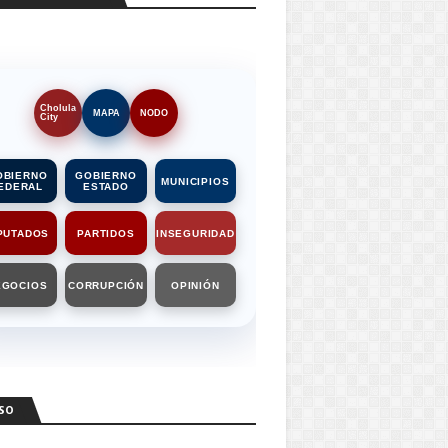
Cholula
MAPA
NODO
City
OBIERNO
GOBIERNO
MUNICIPIOS
EDERAL
ESTADO
PUTADOS
PARTIDOS
INSEGURIDAD
EGOCIOS
CORRUPCIÓN
OPINIÓN
SO