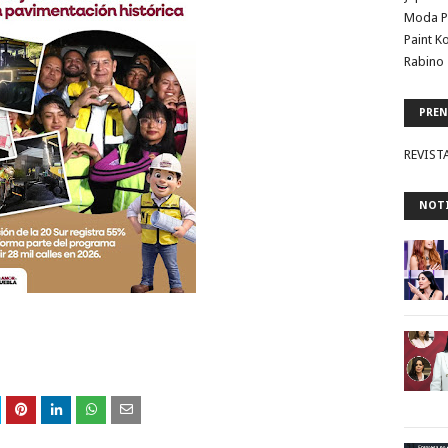
Moda P
Paint K
Rabino 
PREN
REVIST
NOTI