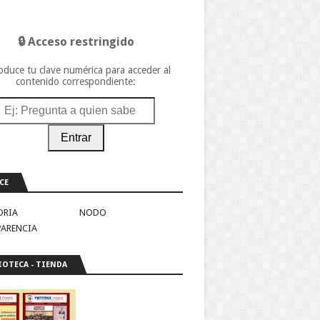
🔒 Acceso restringido
oduce tu clave numérica para acceder al
contenido correspondiente:
Entrar
CE
ORIA
NODO
PARENCIA
IOTECA - TIENDA