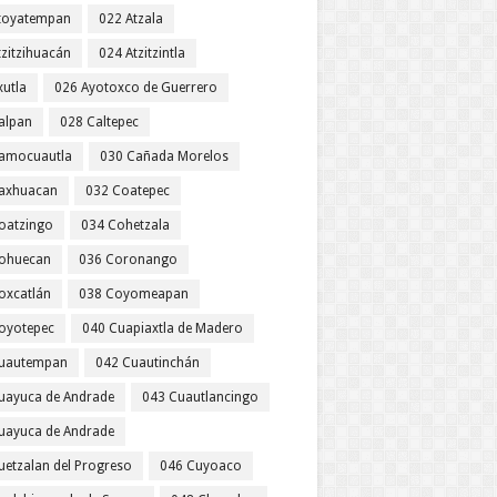
toyatempan
022 Atzala
tzitzihuacán
024 Atzitzintla
xutla
026 Ayotoxco de Guerrero
alpan
028 Caltepec
amocuautla
030 Cañada Morelos
axhuacan
032 Coatepec
oatzingo
034 Cohetzala
ohuecan
036 Coronango
oxcatlán
038 Coyomeapan
oyotepec
040 Cuapiaxtla de Madero
uautempan
042 Cuautinchán
uayuca de Andrade
043 Cuautlancingo
uayuca de Andrade
uetzalan del Progreso
046 Cuyoaco