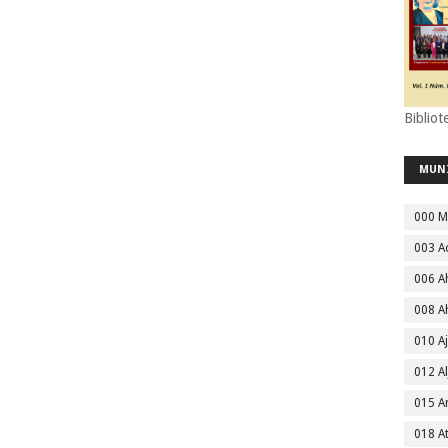
Bibliot
MUN
000 M
003 A
006 A
008 A
010 A
012 Al
015 
018 A