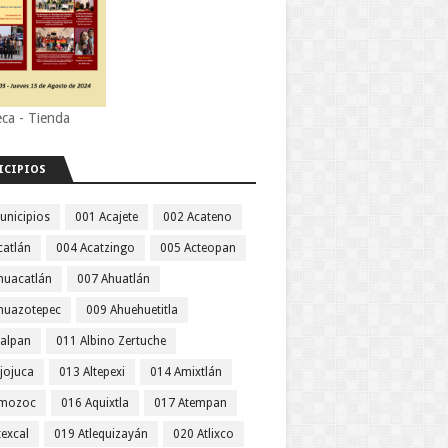
eca - Tienda
ICIPIOS
unicipios
001 Acajete
002 Acateno
catlán
004 Acatzingo
005 Acteopan
huacatlán
007 Ahuatlán
huazotepec
009 Ahuehuetitla
jalpan
011 Albino Zertuche
jojuca
013 Altepexi
014 Amixtlán
Amozoc
016 Aquixtla
017 Atempan
texcal
019 Atlequizayán
020 Atlixco