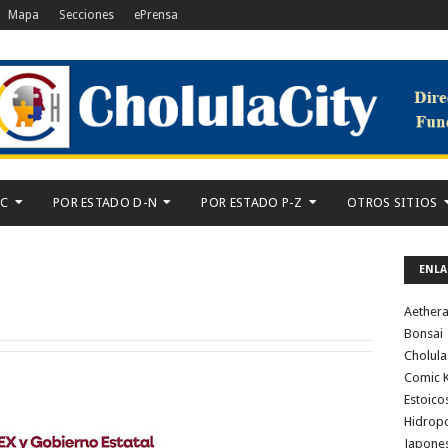
Mapa
Secciones
ePrensa
-C
POR ESTADO D-N
POR ESTADO P-Z
OTROS SITIOS
ENLA
Aether
Bonsai
Cholula
Comic K
Estoico
Hidrop
Japone