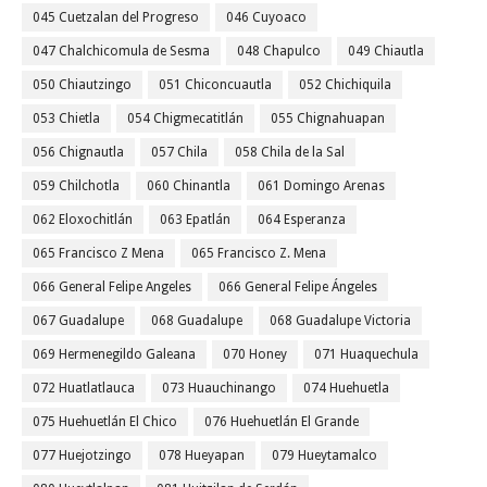
045 Cuetzalan del Progreso
046 Cuyoaco
047 Chalchicomula de Sesma
048 Chapulco
049 Chiautla
050 Chiautzingo
051 Chiconcuautla
052 Chichiquila
053 Chietla
054 Chigmecatitlán
055 Chignahuapan
056 Chignautla
057 Chila
058 Chila de la Sal
059 Chilchotla
060 Chinantla
061 Domingo Arenas
062 Eloxochitlán
063 Epatlán
064 Esperanza
065 Francisco Z Mena
065 Francisco Z. Mena
066 General Felipe Angeles
066 General Felipe Ángeles
067 Guadalupe
068 Guadalupe
068 Guadalupe Victoria
069 Hermenegildo Galeana
070 Honey
071 Huaquechula
072 Huatlatlauca
073 Huauchinango
074 Huehuetla
075 Huehuetlán El Chico
076 Huehuetlán El Grande
077 Huejotzingo
078 Hueyapan
079 Hueytamalco