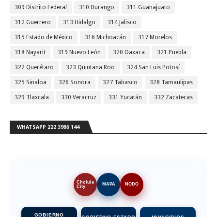
309 Distrito Federal
310 Durango
311 Guanajuato
312 Guerrero
313 Hidalgo
314 Jalisco
315 Estado de México
316 Michoacán
317 Morelos
318 Nayarit
319 Nuevo León
320 Oaxaca
321 Puebla
322 Querétaro
323 Quintana Roo
324 San Luis Potosí
325 Sinaloa
326 Sonora
327 Tabasco
328 Tamaulipas
329 Tlaxcala
330 Veracruz
331 Yucatán
332 Zacatecas
WHATSAPP 222 3986 144
Cholula
MAPA
NODO
City
GOBIERNO