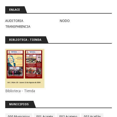
ENLACE
AUDITORIA
NODO
TRANSPARENCIA
BIBLIOTECA - TIENDA
Biblioteca - Tienda
MUNICIPIOS
000 Municipios
001 Acajete
002 Acateno
003 Acatlán