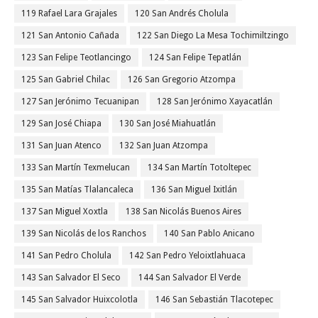
119 Rafael Lara Grajales
120 San Andrés Cholula
121 San Antonio Cañada
122 San Diego La Mesa Tochimiltzingo
123 San Felipe Teotlancingo
124 San Felipe Tepatlán
125 San Gabriel Chilac
126 San Gregorio Atzompa
127 San Jerónimo Tecuanipan
128 San Jerónimo Xayacatlán
129 San José Chiapa
130 San José Miahuatlán
131 San Juan Atenco
132 San Juan Atzompa
133 San Martín Texmelucan
134 San Martín Totoltepec
135 San Matías Tlalancaleca
136 San Miguel Ixitlán
137 San Miguel Xoxtla
138 San Nicolás Buenos Aires
139 San Nicolás de los Ranchos
140 San Pablo Anicano
141 San Pedro Cholula
142 San Pedro Yeloixtlahuaca
143 San Salvador El Seco
144 San Salvador El Verde
145 San Salvador Huixcolotla
146 San Sebastián Tlacotepec