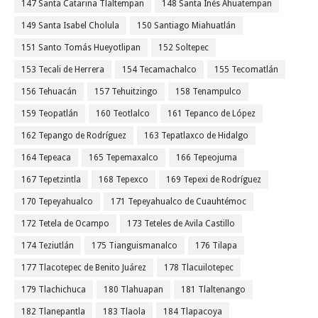
147 Santa Catarina Tlaltempan
148 Santa Inés Ahuatempan
149 Santa Isabel Cholula
150 Santiago Miahuatlán
151 Santo Tomás Hueyotlipan
152 Soltepec
153 Tecali de Herrera
154 Tecamachalco
155 Tecomatlán
156 Tehuacán
157 Tehuitzingo
158 Tenampulco
159 Teopatlán
160 Teotlalco
161 Tepanco de López
162 Tepango de Rodríguez
163 Tepatlaxco de Hidalgo
164 Tepeaca
165 Tepemaxalco
166 Tepeojuma
167 Tepetzintla
168 Tepexco
169 Tepexi de Rodríguez
170 Tepeyahualco
171 Tepeyahualco de Cuauhtémoc
172 Tetela de Ocampo
173 Teteles de Avila Castillo
174 Teziutlán
175 Tianguismanalco
176 Tilapa
177 Tlacotepec de Benito Juárez
178 Tlacuilotepec
179 Tlachichuca
180 Tlahuapan
181 Tlaltenango
182 Tlanepantla
183 Tlaola
184 Tlapacoya