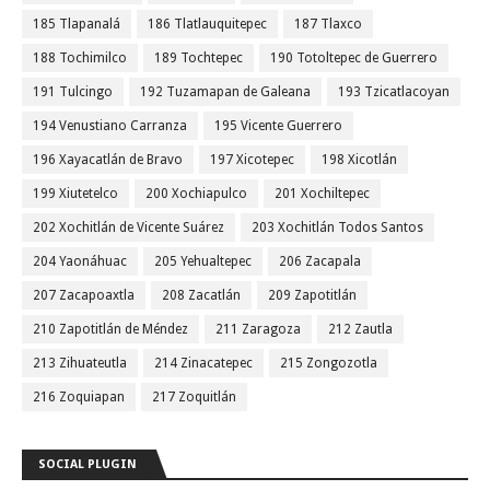
185 Tlapanalá
186 Tlatlauquitepec
187 Tlaxco
188 Tochimilco
189 Tochtepec
190 Totoltepec de Guerrero
191 Tulcingo
192 Tuzamapan de Galeana
193 Tzicatlacoyan
194 Venustiano Carranza
195 Vicente Guerrero
196 Xayacatlán de Bravo
197 Xicotepec
198 Xicotlán
199 Xiutetelco
200 Xochiapulco
201 Xochiltepec
202 Xochitlán de Vicente Suárez
203 Xochitlán Todos Santos
204 Yaonáhuac
205 Yehualtepec
206 Zacapala
207 Zacapoaxtla
208 Zacatlán
209 Zapotitlán
210 Zapotitlán de Méndez
211 Zaragoza
212 Zautla
213 Zihuateutla
214 Zinacatepec
215 Zongozotla
216 Zoquiapan
217 Zoquitlán
SOCIAL PLUGIN