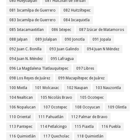
080 Hueytlalpan
081 Huitzilan de Serdán
081 Ixcamilpa de Guerrero
082 Huitziltepec
083 Ixcamilpa de Guerrero
084 Ixcaquixtla
085 Ixtacamaxtitlan
086 Ixtepec
087 Izúcar de Matamoros
088 Jalpan
089 Jolalpan
090 Jonotla
091 Jopala
092 Juan C. Bonilla
093 Juan Galindo
094 Juan N Méndez
094 Juan N. Méndez
095 Lafragua
096 La Magdalena Tlatlauquitepec
097 Libres
098 Los Reyes de Juárez
099 Mazapiltepec de Juárez
100 Mixtla
101 Molcaxac
102 Naupan
103 Nauzontla
104 Nealtican
105 Nicolás Bravo
105 Ocotepec
106 Nopalucan
107 Ocotepec
108 Ocoyucan
109 Olintla
110 Oriental
111 Pahuatlán
112 Palmar de Bravo
113 Pantepec
114 Petlalcingo
115 Piaxtla
116 Puebla
116 Quimixtlán
117 Quecholac
118 Quimixtlán