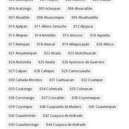
004 Acatzingo
005 Acteopan
006 Ahuacatlán
007 Ahuatlán
008 Ahuazotepec
009 Ahuehuetitla
010 Ajalpan
011 Albino Zertuche
012 Aljojuca
013 Altepexi
014 Amixtlán
015 Amozoc
016 Aquixtla
017 Atempan
018 Atexcal
019 Atlequizayán
020 Atlixco
021 Atoyatempan
022 Atzala
023 Atzitzihuacán
024 Atzitzintla
025 Axutla
026 Ayotoxco de Guerrero
027 Calpan
028 Caltepec
029 Camocuautla
030 Cañada Morelos
031 Caxhuacan
032 Coatepec
033 Coatzingo
034 Cohetzala
035 Cohuecan
036 Coronango
037 Coxcatlán
038 Coyomeapan
039 Coyotepec
040 Cuapiaxtla de Madero
041 Cuautempan
042 Cuautinchán
042 Cuayuca de Andrade
043 Cuautlancingo
044 Cuayuca de Andrade