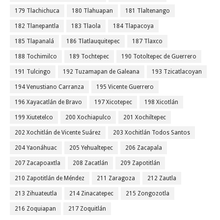
179 Tlachichuca
180 Tlahuapan
181 Tlaltenango
182 Tlanepantla
183 Tlaola
184 Tlapacoya
185 Tlapanalá
186 Tlatlauquitepec
187 Tlaxco
188 Tochimilco
189 Tochtepec
190 Totoltepec de Guerrero
191 Tulcingo
192 Tuzamapan de Galeana
193 Tzicatlacoyan
194 Venustiano Carranza
195 Vicente Guerrero
196 Xayacatlán de Bravo
197 Xicotepec
198 Xicotlán
199 Xiutetelco
200 Xochiapulco
201 Xochiltepec
202 Xochitlán de Vicente Suárez
203 Xochitlán Todos Santos
204 Yaonáhuac
205 Yehualtepec
206 Zacapala
207 Zacapoaxtla
208 Zacatlán
209 Zapotitlán
210 Zapotitlán de Méndez
211 Zaragoza
212 Zautla
213 Zihuateutla
214 Zinacatepec
215 Zongozotla
216 Zoquiapan
217 Zoquitlán