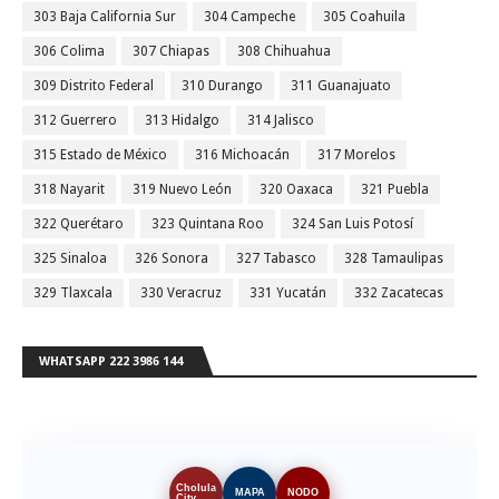
303 Baja California Sur
304 Campeche
305 Coahuila
306 Colima
307 Chiapas
308 Chihuahua
309 Distrito Federal
310 Durango
311 Guanajuato
312 Guerrero
313 Hidalgo
314 Jalisco
315 Estado de México
316 Michoacán
317 Morelos
318 Nayarit
319 Nuevo León
320 Oaxaca
321 Puebla
322 Querétaro
323 Quintana Roo
324 San Luis Potosí
325 Sinaloa
326 Sonora
327 Tabasco
328 Tamaulipas
329 Tlaxcala
330 Veracruz
331 Yucatán
332 Zacatecas
WHATSAPP 222 3986 144
Cholula
MAPA
NODO
City