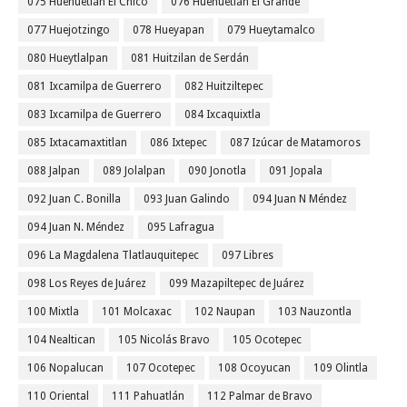
075 Huehuetlán El Chico
076 Huehuetlán El Grande
077 Huejotzingo
078 Hueyapan
079 Hueytamalco
080 Hueytlalpan
081 Huitzilan de Serdán
081 Ixcamilpa de Guerrero
082 Huitziltepec
083 Ixcamilpa de Guerrero
084 Ixcaquixtla
085 Ixtacamaxtitlan
086 Ixtepec
087 Izúcar de Matamoros
088 Jalpan
089 Jolalpan
090 Jonotla
091 Jopala
092 Juan C. Bonilla
093 Juan Galindo
094 Juan N Méndez
094 Juan N. Méndez
095 Lafragua
096 La Magdalena Tlatlauquitepec
097 Libres
098 Los Reyes de Juárez
099 Mazapiltepec de Juárez
100 Mixtla
101 Molcaxac
102 Naupan
103 Nauzontla
104 Nealtican
105 Nicolás Bravo
105 Ocotepec
106 Nopalucan
107 Ocotepec
108 Ocoyucan
109 Olintla
110 Oriental
111 Pahuatlán
112 Palmar de Bravo