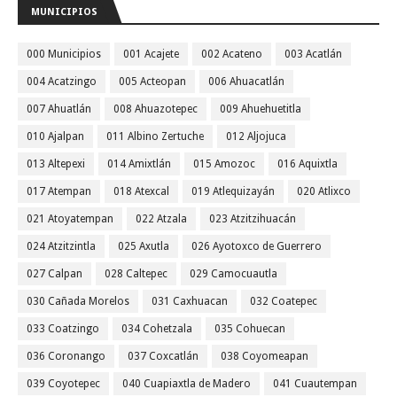
MUNICIPIOS
000 Municipios
001 Acajete
002 Acateno
003 Acatlán
004 Acatzingo
005 Acteopan
006 Ahuacatlán
007 Ahuatlán
008 Ahuazotepec
009 Ahuehuetitla
010 Ajalpan
011 Albino Zertuche
012 Aljojuca
013 Altepexi
014 Amixtlán
015 Amozoc
016 Aquixtla
017 Atempan
018 Atexcal
019 Atlequizayán
020 Atlixco
021 Atoyatempan
022 Atzala
023 Atzitzihuacán
024 Atzitzintla
025 Axutla
026 Ayotoxco de Guerrero
027 Calpan
028 Caltepec
029 Camocuautla
030 Cañada Morelos
031 Caxhuacan
032 Coatepec
033 Coatzingo
034 Cohetzala
035 Cohuecan
036 Coronango
037 Coxcatlán
038 Coyomeapan
039 Coyotepec
040 Cuapiaxtla de Madero
041 Cuautempan