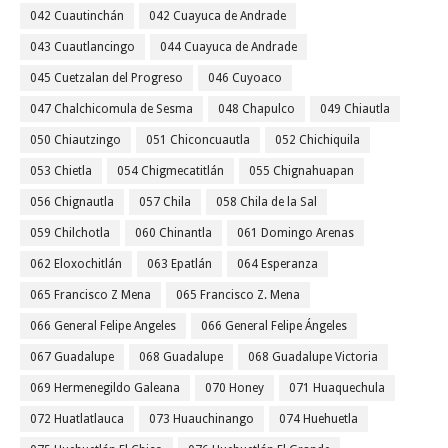
042 Cuautinchán
042 Cuayuca de Andrade
043 Cuautlancingo
044 Cuayuca de Andrade
045 Cuetzalan del Progreso
046 Cuyoaco
047 Chalchicomula de Sesma
048 Chapulco
049 Chiautla
050 Chiautzingo
051 Chiconcuautla
052 Chichiquila
053 Chietla
054 Chigmecatitlán
055 Chignahuapan
056 Chignautla
057 Chila
058 Chila de la Sal
059 Chilchotla
060 Chinantla
061 Domingo Arenas
062 Eloxochitlán
063 Epatlán
064 Esperanza
065 Francisco Z Mena
065 Francisco Z. Mena
066 General Felipe Angeles
066 General Felipe Ángeles
067 Guadalupe
068 Guadalupe
068 Guadalupe Victoria
069 Hermenegildo Galeana
070 Honey
071 Huaquechula
072 Huatlatlauca
073 Huauchinango
074 Huehuetla