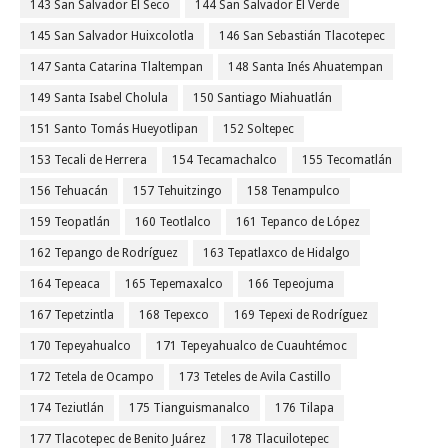
143 San Salvador El Seco
144 San Salvador El Verde
145 San Salvador Huixcolotla
146 San Sebastián Tlacotepec
147 Santa Catarina Tlaltempan
148 Santa Inés Ahuatempan
149 Santa Isabel Cholula
150 Santiago Miahuatlán
151 Santo Tomás Hueyotlipan
152 Soltepec
153 Tecali de Herrera
154 Tecamachalco
155 Tecomatlán
156 Tehuacán
157 Tehuitzingo
158 Tenampulco
159 Teopatlán
160 Teotlalco
161 Tepanco de López
162 Tepango de Rodríguez
163 Tepatlaxco de Hidalgo
164 Tepeaca
165 Tepemaxalco
166 Tepeojuma
167 Tepetzintla
168 Tepexco
169 Tepexi de Rodríguez
170 Tepeyahualco
171 Tepeyahualco de Cuauhtémoc
172 Tetela de Ocampo
173 Teteles de Avila Castillo
174 Teziutlán
175 Tianguismanalco
176 Tilapa
177 Tlacotepec de Benito Juárez
178 Tlacuilotepec