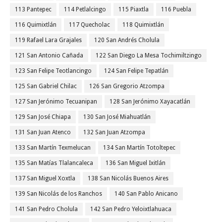
113 Pantepec
114 Petlalcingo
115 Piaxtla
116 Puebla
116 Quimixtlán
117 Quecholac
118 Quimixtlán
119 Rafael Lara Grajales
120 San Andrés Cholula
121 San Antonio Cañada
122 San Diego La Mesa Tochimiltzingo
123 San Felipe Teotlancingo
124 San Felipe Tepatlán
125 San Gabriel Chilac
126 San Gregorio Atzompa
127 San Jerónimo Tecuanipan
128 San Jerónimo Xayacatlán
129 San José Chiapa
130 San José Miahuatlán
131 San Juan Atenco
132 San Juan Atzompa
133 San Martín Texmelucan
134 San Martín Totoltepec
135 San Matías Tlalancaleca
136 San Miguel Ixitlán
137 San Miguel Xoxtla
138 San Nicolás Buenos Aires
139 San Nicolás de los Ranchos
140 San Pablo Anicano
141 San Pedro Cholula
142 San Pedro Yeloixtlahuaca