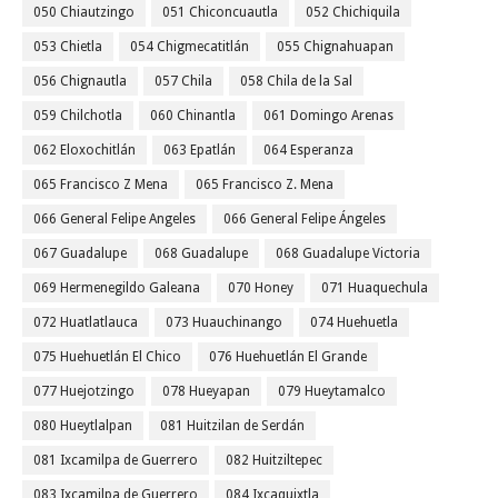
050 Chiautzingo
051 Chiconcuautla
052 Chichiquila
053 Chietla
054 Chigmecatitlán
055 Chignahuapan
056 Chignautla
057 Chila
058 Chila de la Sal
059 Chilchotla
060 Chinantla
061 Domingo Arenas
062 Eloxochitlán
063 Epatlán
064 Esperanza
065 Francisco Z Mena
065 Francisco Z. Mena
066 General Felipe Angeles
066 General Felipe Ángeles
067 Guadalupe
068 Guadalupe
068 Guadalupe Victoria
069 Hermenegildo Galeana
070 Honey
071 Huaquechula
072 Huatlatlauca
073 Huauchinango
074 Huehuetla
075 Huehuetlán El Chico
076 Huehuetlán El Grande
077 Huejotzingo
078 Hueyapan
079 Hueytamalco
080 Hueytlalpan
081 Huitzilan de Serdán
081 Ixcamilpa de Guerrero
082 Huitziltepec
083 Ixcamilpa de Guerrero
084 Ixcaquixtla