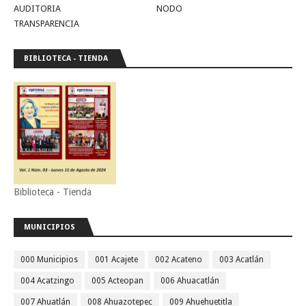
AUDITORIA
NODO
TRANSPARENCIA
BIBLIOTECA - TIENDA
Biblioteca - Tienda
MUNICIPIOS
000 Municipios
001 Acajete
002 Acateno
003 Acatlán
004 Acatzingo
005 Acteopan
006 Ahuacatlán
007 Ahuatlán
008 Ahuazotepec
009 Ahuehuetitla