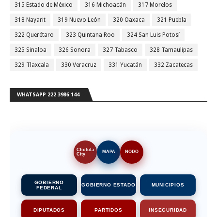
315 Estado de México
316 Michoacán
317 Morelos
318 Nayarit
319 Nuevo León
320 Oaxaca
321 Puebla
322 Querétaro
323 Quintana Roo
324 San Luis Potosí
325 Sinaloa
326 Sonora
327 Tabasco
328 Tamaulipas
329 Tlaxcala
330 Veracruz
331 Yucatán
332 Zacatecas
WHATSAPP 222 3986 144
Cholula
MAPA
NODO
City
GOBIERNO
GOBIERNO ESTADO
MUNICIPIOS
FEDERAL
DIPUTADOS
PARTIDOS
INSEGURIDAD