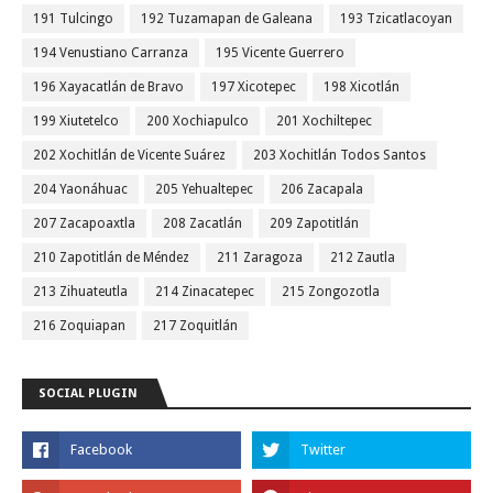
191 Tulcingo
192 Tuzamapan de Galeana
193 Tzicatlacoyan
194 Venustiano Carranza
195 Vicente Guerrero
196 Xayacatlán de Bravo
197 Xicotepec
198 Xicotlán
199 Xiutetelco
200 Xochiapulco
201 Xochiltepec
202 Xochitlán de Vicente Suárez
203 Xochitlán Todos Santos
204 Yaonáhuac
205 Yehualtepec
206 Zacapala
207 Zacapoaxtla
208 Zacatlán
209 Zapotitlán
210 Zapotitlán de Méndez
211 Zaragoza
212 Zautla
213 Zihuateutla
214 Zinacatepec
215 Zongozotla
216 Zoquiapan
217 Zoquitlán
SOCIAL PLUGIN