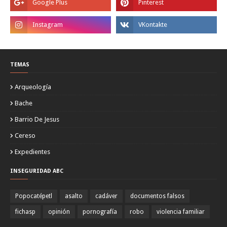
TEMAS
Arqueología
Bache
Barrio De Jesus
Cereso
Expedientes
INSEGURIDAD ABC
Popocatépetl
asalto
cadáver
documentos falsos
fichasp
opinión
pornografía
robo
violencia familiar