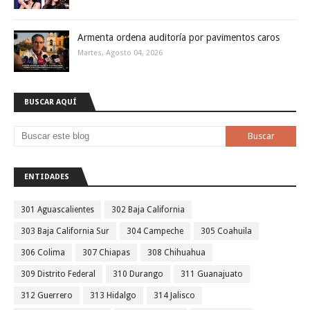
Armenta ordena auditoría por pavimentos caros
Martes, Agosto 04, 2026
BUSCAR AQUÍ
ENTIDADES
301 Aguascalientes
302 Baja California
303 Baja California Sur
304 Campeche
305 Coahuila
306 Colima
307 Chiapas
308 Chihuahua
309 Distrito Federal
310 Durango
311 Guanajuato
312 Guerrero
313 Hidalgo
314 Jalisco