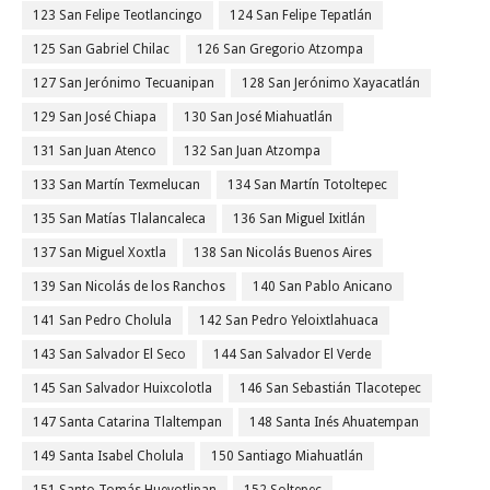
123 San Felipe Teotlancingo
124 San Felipe Tepatlán
125 San Gabriel Chilac
126 San Gregorio Atzompa
127 San Jerónimo Tecuanipan
128 San Jerónimo Xayacatlán
129 San José Chiapa
130 San José Miahuatlán
131 San Juan Atenco
132 San Juan Atzompa
133 San Martín Texmelucan
134 San Martín Totoltepec
135 San Matías Tlalancaleca
136 San Miguel Ixitlán
137 San Miguel Xoxtla
138 San Nicolás Buenos Aires
139 San Nicolás de los Ranchos
140 San Pablo Anicano
141 San Pedro Cholula
142 San Pedro Yeloixtlahuaca
143 San Salvador El Seco
144 San Salvador El Verde
145 San Salvador Huixcolotla
146 San Sebastián Tlacotepec
147 Santa Catarina Tlaltempan
148 Santa Inés Ahuatempan
149 Santa Isabel Cholula
150 Santiago Miahuatlán