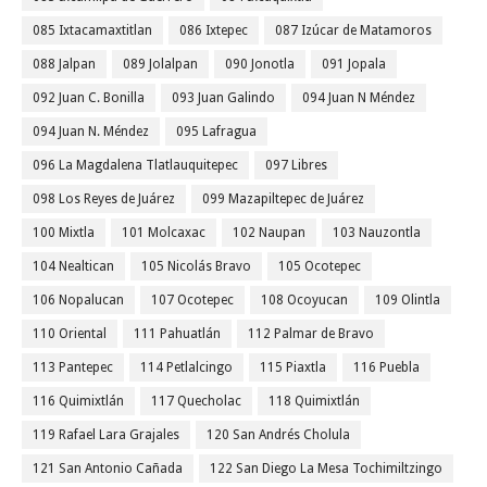
085 Ixtacamaxtitlan
086 Ixtepec
087 Izúcar de Matamoros
088 Jalpan
089 Jolalpan
090 Jonotla
091 Jopala
092 Juan C. Bonilla
093 Juan Galindo
094 Juan N Méndez
094 Juan N. Méndez
095 Lafragua
096 La Magdalena Tlatlauquitepec
097 Libres
098 Los Reyes de Juárez
099 Mazapiltepec de Juárez
100 Mixtla
101 Molcaxac
102 Naupan
103 Nauzontla
104 Nealtican
105 Nicolás Bravo
105 Ocotepec
106 Nopalucan
107 Ocotepec
108 Ocoyucan
109 Olintla
110 Oriental
111 Pahuatlán
112 Palmar de Bravo
113 Pantepec
114 Petlalcingo
115 Piaxtla
116 Puebla
116 Quimixtlán
117 Quecholac
118 Quimixtlán
119 Rafael Lara Grajales
120 San Andrés Cholula
121 San Antonio Cañada
122 San Diego La Mesa Tochimiltzingo