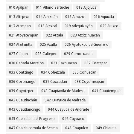
010 Ajalpan
011 Albino Zertuche
012 Aljojuca
013 Altepexi
014 Amixtlán
015 Amozoc
016 Aquixtla
017 Atempan
018 Atexcal
019 Atlequizayán
020 Atlixco
021 Atoyatempan
022 Atzala
023 Atzitzihuacán
024 Atzitzintla
025 Axutla
026 Ayotoxco de Guerrero
027 Calpan
028 Caltepec
029 Camocuautla
030 Cañada Morelos
031 Caxhuacan
032 Coatepec
033 Coatzingo
034 Cohetzala
035 Cohuecan
036 Coronango
037 Coxcatlán
038 Coyomeapan
039 Coyotepec
040 Cuapiaxtla de Madero
041 Cuautempan
042 Cuautinchán
042 Cuayuca de Andrade
043 Cuautlancingo
044 Cuayuca de Andrade
045 Cuetzalan del Progreso
046 Cuyoaco
047 Chalchicomula de Sesma
048 Chapulco
049 Chiautla