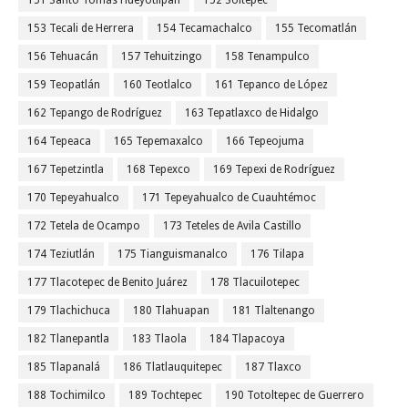
151 Santo Tomás Hueyotlipan
152 Soltepec
153 Tecali de Herrera
154 Tecamachalco
155 Tecomatlán
156 Tehuacán
157 Tehuitzingo
158 Tenampulco
159 Teopatlán
160 Teotlalco
161 Tepanco de López
162 Tepango de Rodríguez
163 Tepatlaxco de Hidalgo
164 Tepeaca
165 Tepemaxalco
166 Tepeojuma
167 Tepetzintla
168 Tepexco
169 Tepexi de Rodríguez
170 Tepeyahualco
171 Tepeyahualco de Cuauhtémoc
172 Tetela de Ocampo
173 Teteles de Avila Castillo
174 Teziutlán
175 Tianguismanalco
176 Tilapa
177 Tlacotepec de Benito Juárez
178 Tlacuilotepec
179 Tlachichuca
180 Tlahuapan
181 Tlaltenango
182 Tlanepantla
183 Tlaola
184 Tlapacoya
185 Tlapanalá
186 Tlatlauquitepec
187 Tlaxco
188 Tochimilco
189 Tochtepec
190 Totoltepec de Guerrero