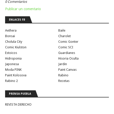
0 Comentarios
Publicar un comentario
ENLACES FB
Aethera
Baile
Bonsai
Charolet
Cholula City
Comic Gonter
Comic Kiulston
Comic SCI
Estoicos
Guardianes
Hidroponia
Hisoria Oculta
Japonesa
Jardin
Moda PINK
Paint Canvas
Paint Kolosova
Rabino
Rabino 2
Recetas
PRENSA PUEBLA
REVISTA DERECHO