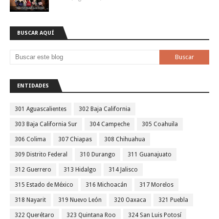
BUSCAR AQUÍ
ENTIDADES
301 Aguascalientes
302 Baja California
303 Baja California Sur
304 Campeche
305 Coahuila
306 Colima
307 Chiapas
308 Chihuahua
309 Distrito Federal
310 Durango
311 Guanajuato
312 Guerrero
313 Hidalgo
314 Jalisco
315 Estado de México
316 Michoacán
317 Morelos
318 Nayarit
319 Nuevo León
320 Oaxaca
321 Puebla
322 Querétaro
323 Quintana Roo
324 San Luis Potosí