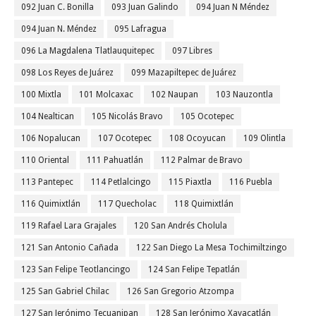
092 Juan C. Bonilla
093 Juan Galindo
094 Juan N Méndez
094 Juan N. Méndez
095 Lafragua
096 La Magdalena Tlatlauquitepec
097 Libres
098 Los Reyes de Juárez
099 Mazapiltepec de Juárez
100 Mixtla
101 Molcaxac
102 Naupan
103 Nauzontla
104 Nealtican
105 Nicolás Bravo
105 Ocotepec
106 Nopalucan
107 Ocotepec
108 Ocoyucan
109 Olintla
110 Oriental
111 Pahuatlán
112 Palmar de Bravo
113 Pantepec
114 Petlalcingo
115 Piaxtla
116 Puebla
116 Quimixtlán
117 Quecholac
118 Quimixtlán
119 Rafael Lara Grajales
120 San Andrés Cholula
121 San Antonio Cañada
122 San Diego La Mesa Tochimiltzingo
123 San Felipe Teotlancingo
124 San Felipe Tepatlán
125 San Gabriel Chilac
126 San Gregorio Atzompa
127 San Jerónimo Tecuanipan
128 San Jerónimo Xayacatlán