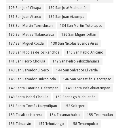
129 San José Chiapa
130 San José Miahuatlán
131 San Juan Atenco
132 San Juan Atzompa
133 San Martín Texmelucan
134 San Martín Totoltepec
135 San Matías Tlalancaleca
136 San Miguel Ixitlán
137 San Miguel Xoxtla
138 San Nicolás Buenos Aires
139 San Nicolás de los Ranchos
140 San Pablo Anicano
141 San Pedro Cholula
142 San Pedro Yeloixtlahuaca
143 San Salvador El Seco
144 San Salvador El Verde
145 San Salvador Huixcolotla
146 San Sebastián Tlacotepec
147 Santa Catarina Tlaltempan
148 Santa Inés Ahuatempan
149 Santa Isabel Cholula
150 Santiago Miahuatlán
151 Santo Tomás Hueyotlipan
152 Soltepec
153 Tecali de Herrera
154 Tecamachalco
155 Tecomatlán
156 Tehuacán
157 Tehuitzingo
158 Tenampulco