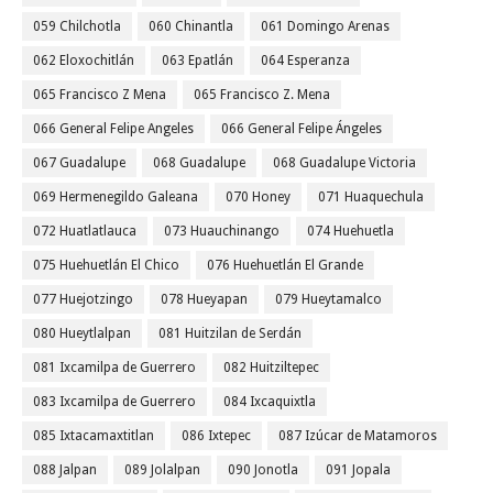
059 Chilchotla
060 Chinantla
061 Domingo Arenas
062 Eloxochitlán
063 Epatlán
064 Esperanza
065 Francisco Z Mena
065 Francisco Z. Mena
066 General Felipe Angeles
066 General Felipe Ángeles
067 Guadalupe
068 Guadalupe
068 Guadalupe Victoria
069 Hermenegildo Galeana
070 Honey
071 Huaquechula
072 Huatlatlauca
073 Huauchinango
074 Huehuetla
075 Huehuetlán El Chico
076 Huehuetlán El Grande
077 Huejotzingo
078 Hueyapan
079 Hueytamalco
080 Hueytlalpan
081 Huitzilan de Serdán
081 Ixcamilpa de Guerrero
082 Huitziltepec
083 Ixcamilpa de Guerrero
084 Ixcaquixtla
085 Ixtacamaxtitlan
086 Ixtepec
087 Izúcar de Matamoros
088 Jalpan
089 Jolalpan
090 Jonotla
091 Jopala