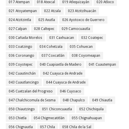
017 Atempan
018 Atexcal
019 Atlequizayán
020 Atlixco
021 Atoyatempan
022 Atzala
023 Atzitzihuacán
024 Atzitzintla
025 Axutla
026 Ayotoxco de Guerrero
027 Calpan
028 Caltepec
029 Camocuautla
030 Cañada Morelos
031 Caxhuacan
032 Coatepec
033 Coatzingo
034 Cohetzala
035 Cohuecan
036 Coronango
037 Coxcatlán
038 Coyomeapan
039 Coyotepec
040 Cuapiaxtla de Madero
041 Cuautempan
042 Cuautinchán
042 Cuayuca de Andrade
043 Cuautlancingo
044 Cuayuca de Andrade
045 Cuetzalan del Progreso
046 Cuyoaco
047 Chalchicomula de Sesma
048 Chapulco
049 Chiautla
050 Chiautzingo
051 Chiconcuautla
052 Chichiquila
053 Chietla
054 Chigmecatitlán
055 Chignahuapan
056 Chignautla
057 Chila
058 Chila de la Sal