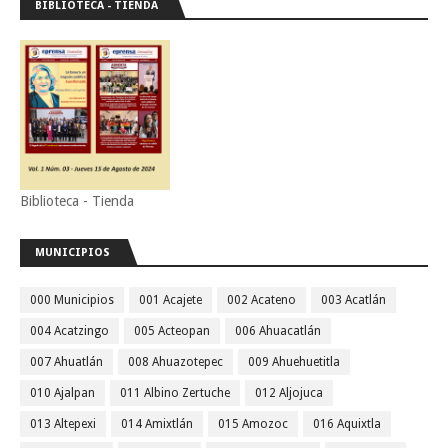
BIBLIOTECA - TIENDA
Biblioteca - Tienda
MUNICIPIOS
000 Municipios
001 Acajete
002 Acateno
003 Acatlán
004 Acatzingo
005 Acteopan
006 Ahuacatlán
007 Ahuatlán
008 Ahuazotepec
009 Ahuehuetitla
010 Ajalpan
011 Albino Zertuche
012 Aljojuca
013 Altepexi
014 Amixtlán
015 Amozoc
016 Aquixtla