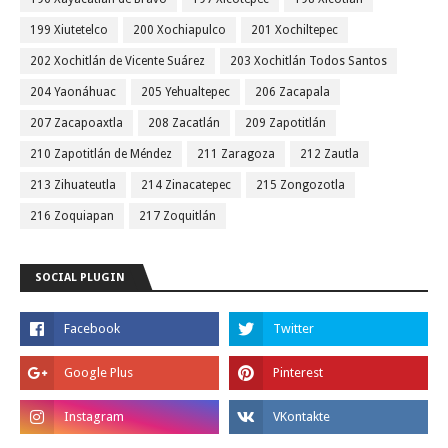
199 Xiutetelco
200 Xochiapulco
201 Xochiltepec
202 Xochitlán de Vicente Suárez
203 Xochitlán Todos Santos
204 Yaonáhuac
205 Yehualtepec
206 Zacapala
207 Zacapoaxtla
208 Zacatlán
209 Zapotitlán
210 Zapotitlán de Méndez
211 Zaragoza
212 Zautla
213 Zihuateutla
214 Zinacatepec
215 Zongozotla
216 Zoquiapan
217 Zoquitlán
SOCIAL PLUGIN