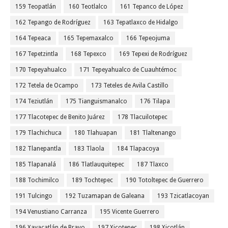
159 Teopatlán
160 Teotlalco
161 Tepanco de López
162 Tepango de Rodríguez
163 Tepatlaxco de Hidalgo
164 Tepeaca
165 Tepemaxalco
166 Tepeojuma
167 Tepetzintla
168 Tepexco
169 Tepexi de Rodríguez
170 Tepeyahualco
171 Tepeyahualco de Cuauhtémoc
172 Tetela de Ocampo
173 Teteles de Avila Castillo
174 Teziutlán
175 Tianguismanalco
176 Tilapa
177 Tlacotepec de Benito Juárez
178 Tlacuilotepec
179 Tlachichuca
180 Tlahuapan
181 Tlaltenango
182 Tlanepantla
183 Tlaola
184 Tlapacoya
185 Tlapanalá
186 Tlatlauquitepec
187 Tlaxco
188 Tochimilco
189 Tochtepec
190 Totoltepec de Guerrero
191 Tulcingo
192 Tuzamapan de Galeana
193 Tzicatlacoyan
194 Venustiano Carranza
195 Vicente Guerrero
196 Xayacatlán de Bravo
197 Xicotepec
198 Xicotlán