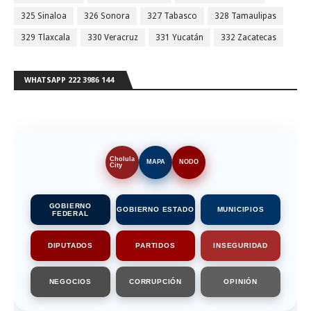
325 Sinaloa
326 Sonora
327 Tabasco
328 Tamaulipas
329 Tlaxcala
330 Veracruz
331 Yucatán
332 Zacatecas
WHATSAPP 222 3986 144
Cholula
MAPA
NODO
City
GOBIERNO
GOBIERNO ESTADO
MUNICIPIOS
FEDERAL
DIPUTADOS
PARTIDOS
INSEGURIDAD
NEGOCIOS
CORRUPCIÓN
OPINIÓN