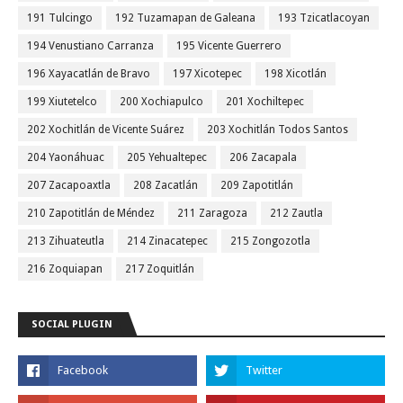
191 Tulcingo
192 Tuzamapan de Galeana
193 Tzicatlacoyan
194 Venustiano Carranza
195 Vicente Guerrero
196 Xayacatlán de Bravo
197 Xicotepec
198 Xicotlán
199 Xiutetelco
200 Xochiapulco
201 Xochiltepec
202 Xochitlán de Vicente Suárez
203 Xochitlán Todos Santos
204 Yaonáhuac
205 Yehualtepec
206 Zacapala
207 Zacapoaxtla
208 Zacatlán
209 Zapotitlán
210 Zapotitlán de Méndez
211 Zaragoza
212 Zautla
213 Zihuateutla
214 Zinacatepec
215 Zongozotla
216 Zoquiapan
217 Zoquitlán
SOCIAL PLUGIN