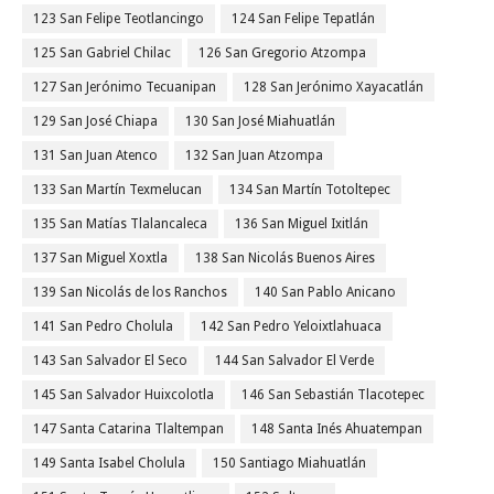
123 San Felipe Teotlancingo
124 San Felipe Tepatlán
125 San Gabriel Chilac
126 San Gregorio Atzompa
127 San Jerónimo Tecuanipan
128 San Jerónimo Xayacatlán
129 San José Chiapa
130 San José Miahuatlán
131 San Juan Atenco
132 San Juan Atzompa
133 San Martín Texmelucan
134 San Martín Totoltepec
135 San Matías Tlalancaleca
136 San Miguel Ixitlán
137 San Miguel Xoxtla
138 San Nicolás Buenos Aires
139 San Nicolás de los Ranchos
140 San Pablo Anicano
141 San Pedro Cholula
142 San Pedro Yeloixtlahuaca
143 San Salvador El Seco
144 San Salvador El Verde
145 San Salvador Huixcolotla
146 San Sebastián Tlacotepec
147 Santa Catarina Tlaltempan
148 Santa Inés Ahuatempan
149 Santa Isabel Cholula
150 Santiago Miahuatlán