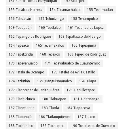
151 Santo Tomás Hueyotlipan
152 Soltepec
153 Tecali de Herrera
154 Tecamachalco
155 Tecomatlán
156 Tehuacán
157 Tehuitzingo
158 Tenampulco
159 Teopatlán
160 Teotlalco
161 Tepanco de López
162 Tepango de Rodríguez
163 Tepatlaxco de Hidalgo
164 Tepeaca
165 Tepemaxalco
166 Tepeojuma
167 Tepetzintla
168 Tepexco
169 Tepexi de Rodríguez
170 Tepeyahualco
171 Tepeyahualco de Cuauhtémoc
172 Tetela de Ocampo
173 Teteles de Avila Castillo
174 Teziutlán
175 Tianguismanalco
176 Tilapa
177 Tlacotepec de Benito Juárez
178 Tlacuilotepec
179 Tlachichuca
180 Tlahuapan
181 Tlaltenango
182 Tlanepantla
183 Tlaola
184 Tlapacoya
185 Tlapanalá
186 Tlatlauquitepec
187 Tlaxco
188 Tochimilco
189 Tochtepec
190 Totoltepec de Guerrero