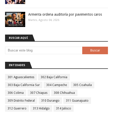
Armenta ordena auditoría por pavimentos caros
Martes, Agosto 04, 2026
BUSCAR AQUÍ
ENTIDADES
301 Aguascalientes
302 Baja California
303 Baja California Sur
304 Campeche
305 Coahuila
306 Colima
307 Chiapas
308 Chihuahua
309 Distrito Federal
310 Durango
311 Guanajuato
312 Guerrero
313 Hidalgo
314 Jalisco