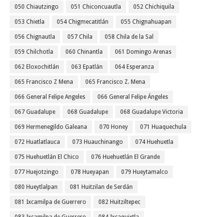
050 Chiautzingo
051 Chiconcuautla
052 Chichiquila
053 Chietla
054 Chigmecatitlán
055 Chignahuapan
056 Chignautla
057 Chila
058 Chila de la Sal
059 Chilchotla
060 Chinantla
061 Domingo Arenas
062 Eloxochitlán
063 Epatlán
064 Esperanza
065 Francisco Z Mena
065 Francisco Z. Mena
066 General Felipe Angeles
066 General Felipe Ángeles
067 Guadalupe
068 Guadalupe
068 Guadalupe Victoria
069 Hermenegildo Galeana
070 Honey
071 Huaquechula
072 Huatlatlauca
073 Huauchinango
074 Huehuetla
075 Huehuetlán El Chico
076 Huehuetlán El Grande
077 Huejotzingo
078 Hueyapan
079 Hueytamalco
080 Hueytlalpan
081 Huitzilan de Serdán
081 Ixcamilpa de Guerrero
082 Huitziltepec