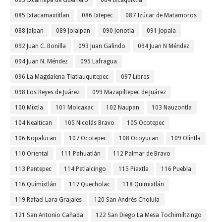
083 Ixcamilpa de Guerrero
084 Ixcaquixtla
085 Ixtacamaxtitlan
086 Ixtepec
087 Izúcar de Matamoros
088 Jalpan
089 Jolalpan
090 Jonotla
091 Jopala
092 Juan C. Bonilla
093 Juan Galindo
094 Juan N Méndez
094 Juan N. Méndez
095 Lafragua
096 La Magdalena Tlatlauquitepec
097 Libres
098 Los Reyes de Juárez
099 Mazapiltepec de Juárez
100 Mixtla
101 Molcaxac
102 Naupan
103 Nauzontla
104 Nealtican
105 Nicolás Bravo
105 Ocotepec
106 Nopalucan
107 Ocotepec
108 Ocoyucan
109 Olintla
110 Oriental
111 Pahuatlán
112 Palmar de Bravo
113 Pantepec
114 Petlalcingo
115 Piaxtla
116 Puebla
116 Quimixtlán
117 Quecholac
118 Quimixtlán
119 Rafael Lara Grajales
120 San Andrés Cholula
121 San Antonio Cañada
122 San Diego La Mesa Tochimiltzingo