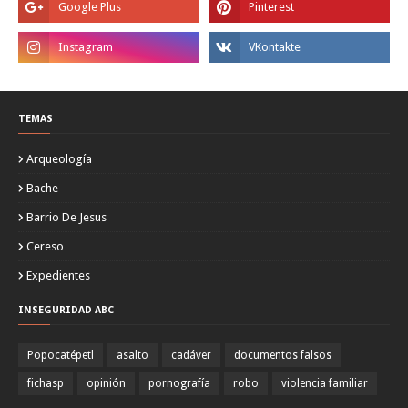
TEMAS
Arqueología
Bache
Barrio De Jesus
Cereso
Expedientes
INSEGURIDAD ABC
Popocatépetl
asalto
cadáver
documentos falsos
fichasp
opinión
pornografía
robo
violencia familiar