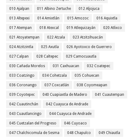
010 Ajalpan
011 Albino Zertuche
012 Aljojuca
013 Altepexi
014 Amixtlán
015 Amozoc
016 Aquixtla
017 Atempan
018 Atexcal
019 Atlequizayán
020 Atlixco
021 Atoyatempan
022 Atzala
023 Atzitzihuacán
024 Atzitzintla
025 Axutla
026 Ayotoxco de Guerrero
027 Calpan
028 Caltepec
029 Camocuautla
030 Cañada Morelos
031 Caxhuacan
032 Coatepec
033 Coatzingo
034 Cohetzala
035 Cohuecan
036 Coronango
037 Coxcatlán
038 Coyomeapan
039 Coyotepec
040 Cuapiaxtla de Madero
041 Cuautempan
042 Cuautinchán
042 Cuayuca de Andrade
043 Cuautlancingo
044 Cuayuca de Andrade
045 Cuetzalan del Progreso
046 Cuyoaco
047 Chalchicomula de Sesma
048 Chapulco
049 Chiautla