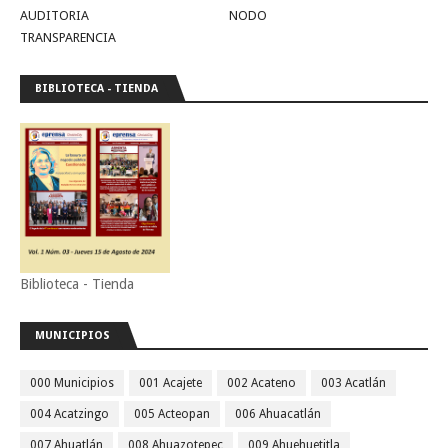
AUDITORIA
NODO
TRANSPARENCIA
BIBLIOTECA - TIENDA
Biblioteca - Tienda
MUNICIPIOS
000 Municipios
001 Acajete
002 Acateno
003 Acatlán
004 Acatzingo
005 Acteopan
006 Ahuacatlán
007 Ahuatlán
008 Ahuazotepec
009 Ahuehuetitla