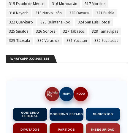
315 Estado de México
316 Michoacán
317 Morelos
318 Nayarit
319 Nuevo León
320 Oaxaca
321 Puebla
322 Querétaro
323 Quintana Roo
324 San Luis Potosí
325 Sinaloa
326 Sonora
327 Tabasco
328 Tamaulipas
329 Tlaxcala
330 Veracruz
331 Yucatán
332 Zacatecas
WHATSAPP 222 3986 144
Cholula
MAPA
NODO
City
GOBIERNO
GOBIERNO ESTADO
MUNICIPIOS
FEDERAL
DIPUTADOS
PARTIDOS
INSEGURIDAD