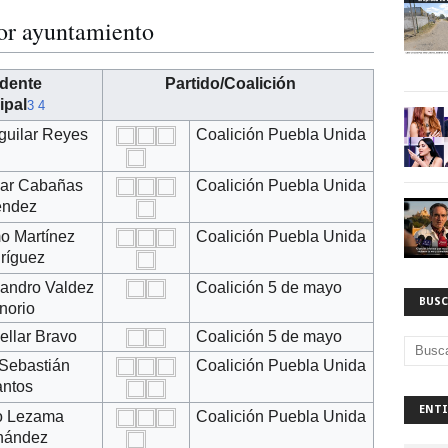
por ayuntamiento
idente
Partido/Coalición
ipal
3
4
guilar Reyes
Coalición Puebla Unida
sar Cabañas
Coalición Puebla Unida
ndez
mo Martínez
Coalición Puebla Unida
ríguez
jandro Valdez
Coalición 5 de mayo
BUSC
norio
ellar Bravo
Coalición 5 de mayo
 Sebastián
Coalición Puebla Unida
ntos
ENTI
io Lezama
Coalición Puebla Unida
nández