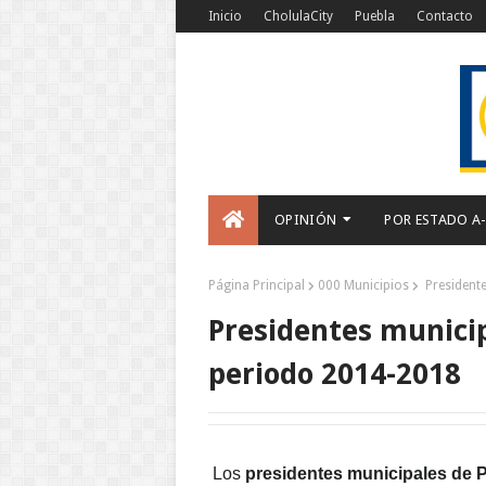
Inicio
CholulaCity
Puebla
Contacto
OPINIÓN
POR ESTADO A
Página Principal
000 Municipios
Presidente
Presidentes municip
periodo 2014-2018
Los
presidentes municipales de P