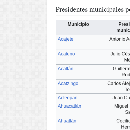
Presidentes municipales 
Municipio
Pres
munic
Acajete
Antonio A
Acateno
Julio Cé
Mé
Acatlán
Guiller
Rod
Acatzingo
Carlos Ale
Te
Acteopan
Juan Cu
Ahuacatlán
Miguel
Sa
Ahuatlán
Cecil
Her