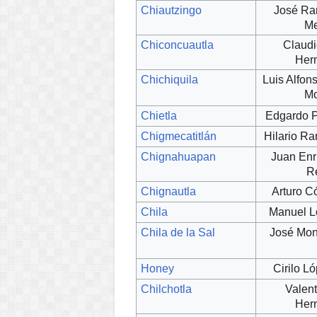
Chiautzingo
José Ra
Me
Chiconcuautla
Claudi
Her
Chichiquila
Luis Alfo
Mo
Chietla
Edgardo P
Chigmecatitlán
Hilario R
Chignahuapan
Juan Enr
R
Chignautla
Arturo C
Chila
Manuel L
Chila de la Sal
José Mon
Honey
Cirilo L
Chilchotla
Valen
Her