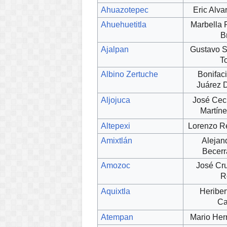
Ahuazotepec
Eric Alv
Ahuehuetitla
Marbella P
B
Ajalpan
Gustavo S
T
Albino Zertuche
Bonifac
Juárez 
Aljojuca
José Cec
Martín
Altepexi
Lorenzo R
Amixtlán
Alejan
Becerr
Amozoc
José Cr
R
Aquixtla
Heriber
Ca
Atempan
Mario Her