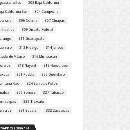
guascalientes
302 Baja California
ja California Sur
304 Campeche
oahuila
306 Colima
307 Chiapas
hihuahua
309 Distrito Federal
urango
311 Guanajuato
uerrero
313 Hidalgo
314 Jalisco
stado de México
316 Michoacán
orelos
318 Nayarit
319 Nuevo León
axaca
321 Puebla
322 Querétaro
uintana Roo
324 San Luis Potosí
inaloa
326 Sonora
327 Tabasco
amaulipas
329 Tlaxcala
eracruz
331 Yucatán
332 Zacatecas
SAPP 222 3986 144