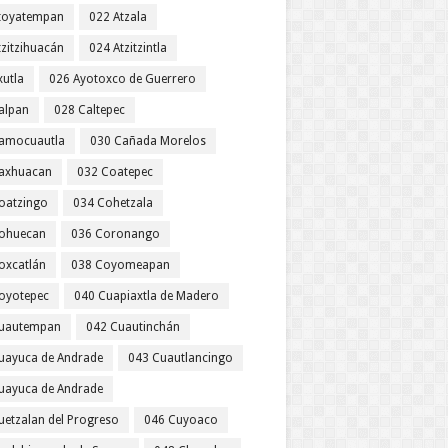
toyatempan
022 Atzala
tzitzihuacán
024 Atzitzintla
xutla
026 Ayotoxco de Guerrero
alpan
028 Caltepec
amocuautla
030 Cañada Morelos
axhuacan
032 Coatepec
oatzingo
034 Cohetzala
ohuecan
036 Coronango
oxcatlán
038 Coyomeapan
oyotepec
040 Cuapiaxtla de Madero
uautempan
042 Cuautinchán
uayuca de Andrade
043 Cuautlancingo
uayuca de Andrade
uetzalan del Progreso
046 Cuyoaco