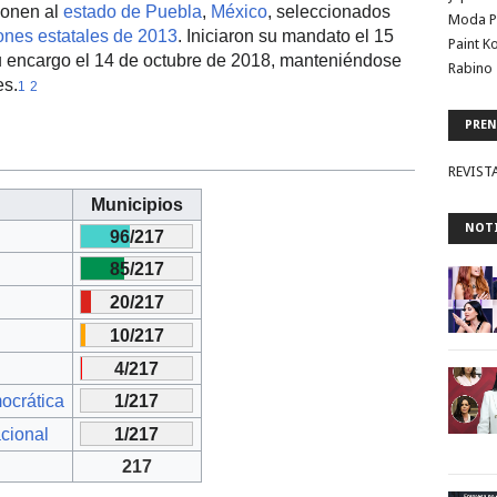
onen al
estado de Puebla
,
México
, seleccionados
Moda P
ones estatales de 2013
. Iniciaron su mandato el 15
Paint K
u encargo el 14 de octubre de 2018, manteniéndose
Rabino 
es.
1
2
PREN
REVIST
Municipios
NOTI
96/217
85/217
20/217
10/217
4/217
ocrática
1/217
cional
1/217
217