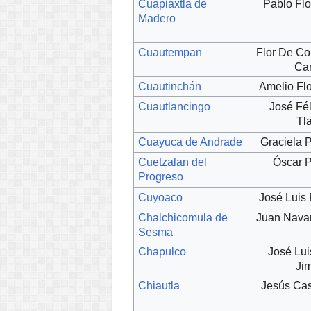
Cuapiaxtla de
Pablo Fl
Madero
Cuautempan
Flor De Co
Ca
Cuautinchán
Amelio Fl
Cuautlancingo
José Fé
Tl
Cuayuca de Andrade
Graciela 
Cuetzalan del
Óscar 
Progreso
Cuyoaco
José Luis
Chalchicomula de
Juan Nava
Sesma
Chapulco
José Lui
Ji
Chiautla
Jesús Cas