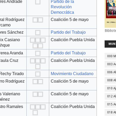
ores Andrade
Partido de la
Revolución
Democrática
ral Rodríguez
Coalición 5 de mayo
rcamo
Bibliot
ores Sánchez
Partido del Trabajo
lix Casiano
Coalición Puebla Unida
MUN
ahque
Perea Aranda
Partido del Trabajo
000 M
Paula Cruz
Coalición Puebla Unida
003 A
006 A
 Rechy Tirado
Movimiento Ciudadano
008 A
rro Rodríguez
Coalición 5 de mayo
010 A
s Valeriano
Coalición 5 de mayo
012 Al
ménez
015 
tro Ramales
Coalición Puebla Unida
018 A