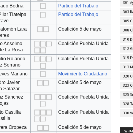
301 A
arado Bednar
Partido del Trabajo
303 Ba
ilar Tlatelpa
Partido del Trabajo
ravo
305 C
alomón Lara
Coalición 5 de mayo
308 C
orres
310 D
io Anselmo
Coalición Puebla Unida
312 G
De La Rosa
315 E
ilio Rolando
Coalición Puebla Unida
ez Serrano
317 M
eyes Mariano
Movimiento Ciudadano
320 O
dro Javier
Coalición 5 de mayo
323 Q
a Salazar
325 S
uz Sánchez
Coalición Puebla Unida
ojas
328 T
to Castilla
Coalición Puebla Unida
330 V
stilla
rera Oropeza
Coalición 5 de mayo
WHAT