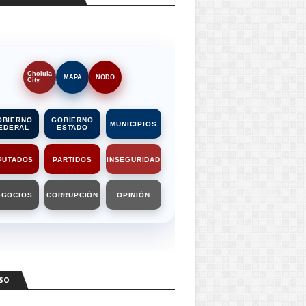
Cholula
MAPA
NODO
City
OBIERNO
GOBIERNO
MUNICIPIOS
EDERAL
ESTADO
PUTADOS
PARTIDOS
INSEGURIDAD
EGOCIOS
CORRUPCIÓN
OPINIÓN
SO