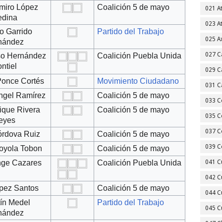
miro López
Coalición 5 de mayo
021 A
dina
023 A
o Garrido
Partido del Trabajo
025 A
nández
027 C
nso Hernández
Coalición Puebla Unida
ntiel
029 C
once Cortés
Movimiento Ciudadano
031 C
angel Ramírez
Coalición 5 de mayo
033 C
ique Rivera
Coalición 5 de mayo
035 C
eyes
037 C
órdova Ruiz
Coalición 5 de mayo
039 C
oyola Tobon
Coalición 5 de mayo
ge Cazares
Coalición Puebla Unida
041 C
042 C
ópez Santos
Coalición 5 de mayo
044 C
tín Medel
Partido del Trabajo
045 C
nández