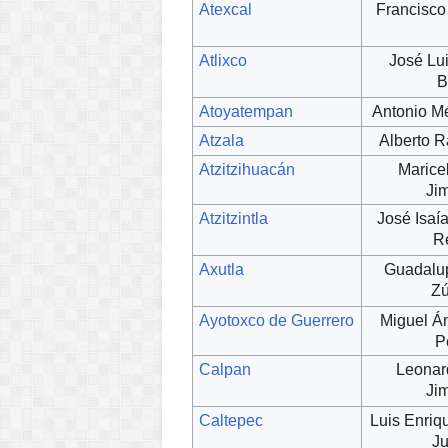
Atexcal
Francisco
Atlixco
José Lu
B
Atoyatempan
Antonio M
Atzala
Alberto 
Atzitzihuacán
Marice
Ji
Atzitzintla
José Isaí
R
Axutla
Guadalup
Zú
Ayotoxco de Guerrero
Miguel Án
P
Calpan
Leonar
Ji
Caltepec
Luis Enri
Ju