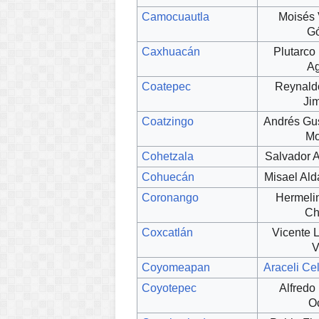
Camocuautla
Moisés 
G
Caxhuacán
Plutarco
Ag
Coatepec
Reynald
Ji
Coatzingo
Andrés Gu
Mo
Cohetzala
Salvador A
Cohuecán
Misael Al
Coronango
Hermeli
Ch
Coxcatlán
Vicente 
V
Coyomeapan
Araceli Ce
Coyotepec
Alfredo
O