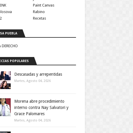
INK
Paint Canvas
olosova
Rabino
2
Recetas
SA PUEBLA
A DERECHO
CIAS POPULARES
Descasadas y arrepentidas
Martes, Agosto 04, 2026
Morena abre procedimiento
interno contra Nay Salvatori y
Grace Palomares
Martes, Agosto 04, 2026