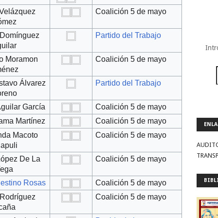
Velázquez
Coalición 5 de mayo
ómez
 Domínguez
Partido del Trabajo
uilar
Intr
o Moramon
Coalición 5 de mayo
ménez
stavo Álvarez
Partido del Trabajo
reno
guilar García
Coalición 5 de mayo
dama Martínez
Coalición 5 de mayo
ENLA
nda Macoto
Coalición 5 de mayo
apuli
AUDIT
TRANS
López De La
Coalición 5 de mayo
ega
BIBL
lestino Rosas
Coalición 5 de mayo
 Rodríguez
Coalición 5 de mayo
caña