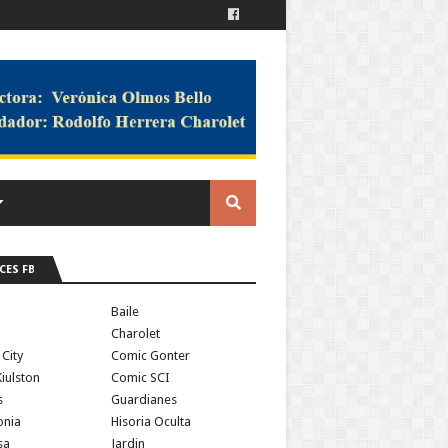
CES FB
a
Baile
Charolet
 City
Comic Gonter
iulston
Comic SCI
s
Guardianes
onia
Hisoria Oculta
sa
Jardin