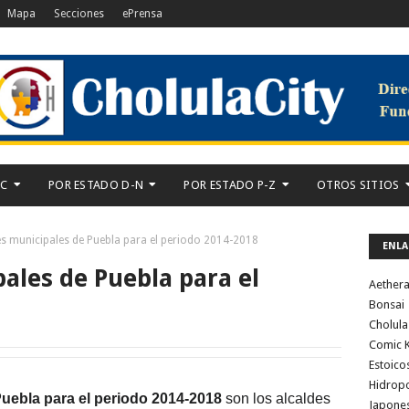
Mapa
Secciones
ePrensa
-C
POR ESTADO D-N
POR ESTADO P-Z
OTROS SITIOS
s municipales de Puebla para el periodo 2014-2018
ENLA
ales de Puebla para el
Aether
Bonsai
Cholula
Comic K
Estoico
Hidrop
uebla para el periodo 2014-2018
son los alcaldes
Japone