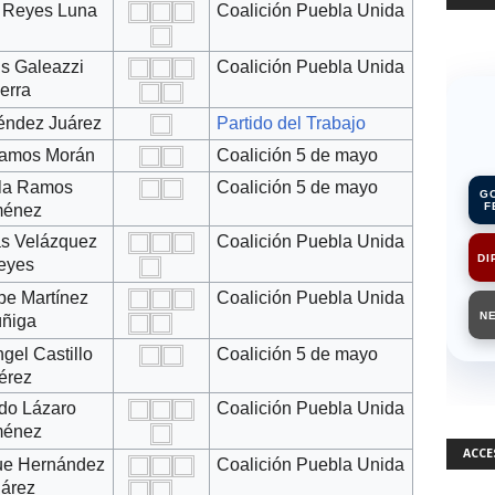
 Reyes Luna
Coalición Puebla Unida
is Galeazzi
Coalición Puebla Unida
erra
éndez Juárez
Partido del Trabajo
Ramos Morán
Coalición 5 de mayo
la Ramos
Coalición 5 de mayo
G
F
ménez
as Velázquez
Coalición Puebla Unida
DI
eyes
e Martínez
Coalición Puebla Unida
N
ñiga
gel Castillo
Coalición 5 de mayo
érez
do Lázaro
Coalición Puebla Unida
ménez
ACCE
que Hernández
Coalición Puebla Unida
árez