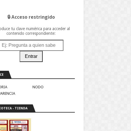
🔒 Acceso restringido
oduce tu clave numérica para acceder al
contenido correspondiente:
Entrar
CE
ORIA
NODO
PARENCIA
IOTECA - TIENDA