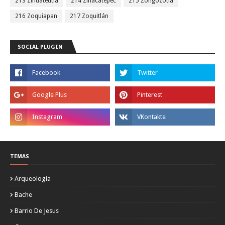
213 Zihuateutla
214 Zinacatepec
215 Zongozotla
216 Zoquiapan
217 Zoquitlán
SOCIAL PLUGIN
TEMAS
Arqueología
Bache
Barrio De Jesus