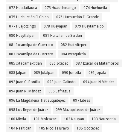
072 Huatlatlauca
073 Huauchinango
074 Huehuetla
075 Huehuetlán El Chico
076 Huehuetlán El Grande
077 Huejotzingo
078 Hueyapan
079 Hueytamalco
080 Hueytlalpan
081 Huitzilan de Serdán
081 Ixcamilpa de Guerrero
082 Huitziltepec
083 Ixcamilpa de Guerrero
084 Ixcaquixtla
085 Ixtacamaxtitlan
086 Ixtepec
087 Izúcar de Matamoros
088 Jalpan
089 Jolalpan
090 Jonotla
091 Jopala
092 Juan C. Bonilla
093 Juan Galindo
094 Juan N Méndez
094 Juan N. Méndez
095 Lafragua
096 La Magdalena Tlatlauquitepec
097 Libres
098 Los Reyes de Juárez
099 Mazapiltepec de Juárez
100 Mixtla
101 Molcaxac
102 Naupan
103 Nauzontla
104 Nealtican
105 Nicolás Bravo
105 Ocotepec