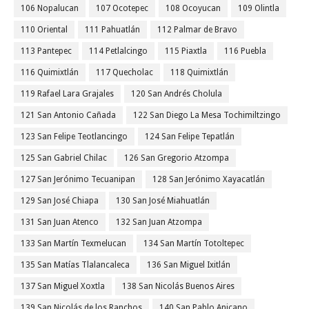
106 Nopalucan
107 Ocotepec
108 Ocoyucan
109 Olintla
110 Oriental
111 Pahuatlán
112 Palmar de Bravo
113 Pantepec
114 Petlalcingo
115 Piaxtla
116 Puebla
116 Quimixtlán
117 Quecholac
118 Quimixtlán
119 Rafael Lara Grajales
120 San Andrés Cholula
121 San Antonio Cañada
122 San Diego La Mesa Tochimiltzingo
123 San Felipe Teotlancingo
124 San Felipe Tepatlán
125 San Gabriel Chilac
126 San Gregorio Atzompa
127 San Jerónimo Tecuanipan
128 San Jerónimo Xayacatlán
129 San José Chiapa
130 San José Miahuatlán
131 San Juan Atenco
132 San Juan Atzompa
133 San Martín Texmelucan
134 San Martín Totoltepec
135 San Matías Tlalancaleca
136 San Miguel Ixitlán
137 San Miguel Xoxtla
138 San Nicolás Buenos Aires
139 San Nicolás de los Ranchos
140 San Pablo Anicano