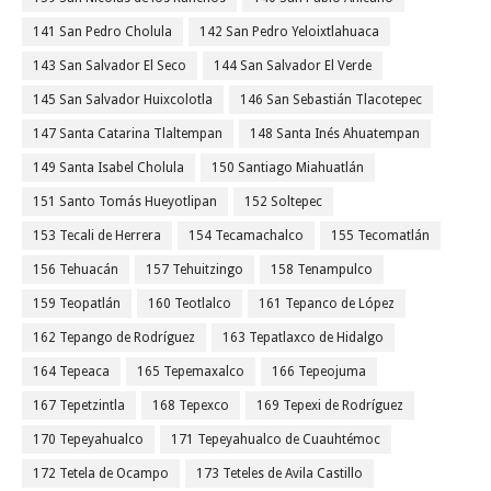
141 San Pedro Cholula
142 San Pedro Yeloixtlahuaca
143 San Salvador El Seco
144 San Salvador El Verde
145 San Salvador Huixcolotla
146 San Sebastián Tlacotepec
147 Santa Catarina Tlaltempan
148 Santa Inés Ahuatempan
149 Santa Isabel Cholula
150 Santiago Miahuatlán
151 Santo Tomás Hueyotlipan
152 Soltepec
153 Tecali de Herrera
154 Tecamachalco
155 Tecomatlán
156 Tehuacán
157 Tehuitzingo
158 Tenampulco
159 Teopatlán
160 Teotlalco
161 Tepanco de López
162 Tepango de Rodríguez
163 Tepatlaxco de Hidalgo
164 Tepeaca
165 Tepemaxalco
166 Tepeojuma
167 Tepetzintla
168 Tepexco
169 Tepexi de Rodríguez
170 Tepeyahualco
171 Tepeyahualco de Cuauhtémoc
172 Tetela de Ocampo
173 Teteles de Avila Castillo