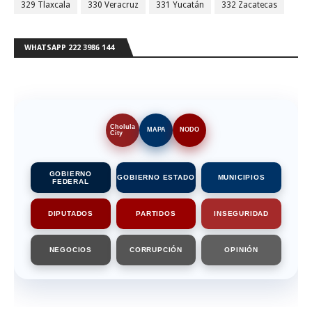
329 Tlaxcala
330 Veracruz
331 Yucatán
332 Zacatecas
WHATSAPP 222 3986 144
Cholula
MAPA
NODO
City
GOBIERNO
GOBIERNO ESTADO
MUNICIPIOS
FEDERAL
DIPUTADOS
PARTIDOS
INSEGURIDAD
NEGOCIOS
CORRUPCIÓN
OPINIÓN