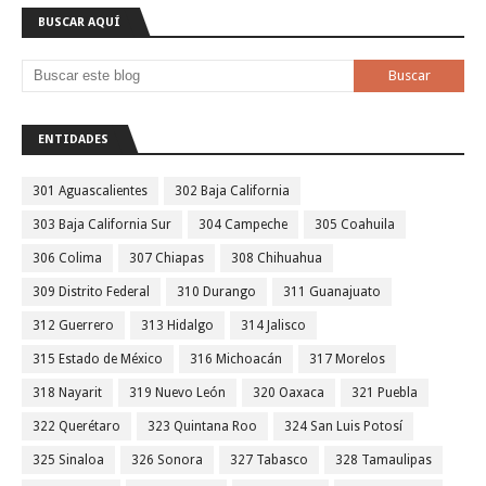
BUSCAR AQUÍ
ENTIDADES
301 Aguascalientes
302 Baja California
303 Baja California Sur
304 Campeche
305 Coahuila
306 Colima
307 Chiapas
308 Chihuahua
309 Distrito Federal
310 Durango
311 Guanajuato
312 Guerrero
313 Hidalgo
314 Jalisco
315 Estado de México
316 Michoacán
317 Morelos
318 Nayarit
319 Nuevo León
320 Oaxaca
321 Puebla
322 Querétaro
323 Quintana Roo
324 San Luis Potosí
325 Sinaloa
326 Sonora
327 Tabasco
328 Tamaulipas