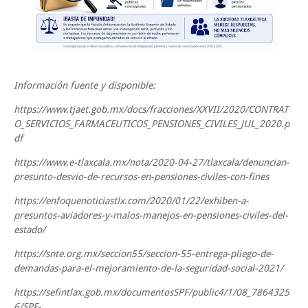
Información fuente y disponible:
https://www.tjaet.gob.mx/docs/fracciones/XXVII/2020/CONTRAT
O_SERVICIOS_FARMACEUTICOS_PENSIONES_CIVILES_JUL_2020.p
df
https://www.e-tlaxcala.mx/nota/2020-04-27/tlaxcala/denuncian-
presunto-desvio-de-recursos-en-pensiones-civiles-con-fines
https://enfoquenoticiastlx.com/2020/01/22/exhiben-a-
presuntos-aviadores-y-malos-manejos-en-pensiones-civiles-del-
estado/
https://snte.org.mx/seccion55/seccion-55-entrega-pliego-de-
demandas-para-el-mejoramiento-de-la-seguridad-social-2021/
https://sefintlax.gob.mx/documentosSPF/public4/1/08_7864325
6/SPF-