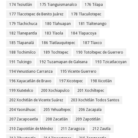
174 Teziutlán
175 Tianguismanalco
176 Tilapa
177 Tlacotepec de Benito Juárez
178 Tlacuilotepec
179 Tlachichuca
180 Tlahuapan
181 Tlaltenango
182 Tlanepantla
183 Tlaola
184 Tlapacoya
185 Tlapanalá
186 Tlatlauquitepec
187 Tlaxco
188 Tochimilco
189 Tochtepec
190 Totoltepec de Guerrero
191 Tulcingo
192 Tuzamapan de Galeana
193 Tzicatlacoyan
194 Venustiano Carranza
195 Vicente Guerrero
196 Xayacatlán de Bravo
197 Xicotepec
198 Xicotlán
199 Xiutetelco
200 Xochiapulco
201 Xochiltepec
202 Xochitlán de Vicente Suárez
203 Xochitlán Todos Santos
204 Yaonáhuac
205 Yehualtepec
206 Zacapala
207 Zacapoaxtla
208 Zacatlán
209 Zapotitlán
210 Zapotitlán de Méndez
211 Zaragoza
212 Zautla