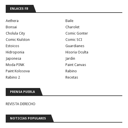
ENLACES FB
Aethera
Baile
Bonsai
Charolet
Cholula City
Comic Gonter
Comic Kiulston
Comic SCI
Estoicos
Guardianes
Hidroponia
Hisoria Oculta
Japonesa
Jardin
Moda PINK
Paint Canvas
Paint Kolosova
Rabino
Rabino 2
Recetas
PRENSA PUEBLA
REVISTA DERECHO
NOTICIAS POPULARES