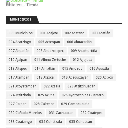
Biblioteca - Tienda
MUNICIPIOS
000 Municipios
001 Acajete
002 Acateno
003 Acatlán
004 Acatzingo
005 Acteopan
006 Ahuacatlán
007 Ahuatlán
008 Ahuazotepec
009 Ahuehuetitla
010 Ajalpan
011 Albino Zertuche
012 Aljojuca
013 Altepexi
014 Amixtlán
015 Amozoc
016 Aquixtla
017 Atempan
018 Atexcal
019 Atlequizayán
020 Atlixco
021 Atoyatempan
022 Atzala
023 Atzitzihuacán
024 Atzitzintla
025 Axutla
026 Ayotoxco de Guerrero
027 Calpan
028 Caltepec
029 Camocuautla
030 Cañada Morelos
031 Caxhuacan
032 Coatepec
033 Coatzingo
034 Cohetzala
035 Cohuecan