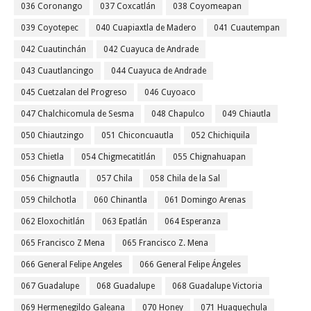
036 Coronango
037 Coxcatlán
038 Coyomeapan
039 Coyotepec
040 Cuapiaxtla de Madero
041 Cuautempan
042 Cuautinchán
042 Cuayuca de Andrade
043 Cuautlancingo
044 Cuayuca de Andrade
045 Cuetzalan del Progreso
046 Cuyoaco
047 Chalchicomula de Sesma
048 Chapulco
049 Chiautla
050 Chiautzingo
051 Chiconcuautla
052 Chichiquila
053 Chietla
054 Chigmecatitlán
055 Chignahuapan
056 Chignautla
057 Chila
058 Chila de la Sal
059 Chilchotla
060 Chinantla
061 Domingo Arenas
062 Eloxochitlán
063 Epatlán
064 Esperanza
065 Francisco Z Mena
065 Francisco Z. Mena
066 General Felipe Angeles
066 General Felipe Ángeles
067 Guadalupe
068 Guadalupe
068 Guadalupe Victoria
069 Hermenegildo Galeana
070 Honey
071 Huaquechula