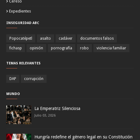
Cereso
Expedientes
INSEGURIDAD ABC
Popocatépetl
asalto
cadáver
documentos falsos
fichasp
opinión
pornografía
robo
violencia familiar
TEMAS RELEVANTES
DAP
corrupción
MUNDO
La Emperatriz Silenciosa
Julio 03, 2026
Hungría redefine el género legal en su Constitución