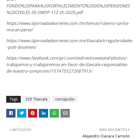
FONDO%20PARA%20FORTALECIMIENTO%20DE%20PENSIONES
%20CIVILES-30.5MDP-112-IX-2020.pdf
https://www.lajornadadeoriente.com.mx/temas/roberto-carlos-
moran-perez/
https://www.lajornadadeoriente.com.mx/tlaxcala/irregularidades
-pcet-docentes/
https://www.facebook.com/pri.comitedirectivoestatal/photos/-
trabajamos-y-trabajaremos-en-favor-de-tlaxcala-responsables-
de-nuestro-compromi/1574755272687915/
Tags
329 Tlaxcala
corrupción
ANTIGUOS
MÁS RECIENTES
Alejandro Oaxaca Carreón