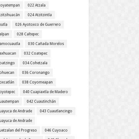
toyatempan
022 Atzala
tzitzihuacán
024 Atzitzintla
xutla
026 Ayotoxco de Guerrero
alpan
028 Caltepec
amocuautla
030 Cañada Morelos
axhuacan
032 Coatepec
oatzingo
034 Cohetzala
ohuecan
036 Coronango
oxcatlán
038 Coyomeapan
oyotepec
040 Cuapiaxtla de Madero
uautempan
042 Cuautinchán
uayuca de Andrade
043 Cuautlancingo
uayuca de Andrade
uetzalan del Progreso
046 Cuyoaco