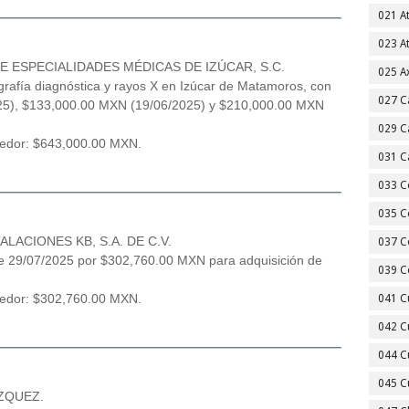
021 A
023 A
 ESPECIALIDADES MÉDICAS DE IZÚCAR, S.C.
025 A
grafía diagnóstica y rayos X en Izúcar de Matamoros, con
027 C
5), $133,000.00 MXN (19/06/2025) y $210,000.00 MXN
029 C
veedor: $643,000.00 MXN.
031 C
033 C
035 C
LACIONES KB, S.A. DE C.V.
037 C
e 29/07/2025 por $302,760.00 MXN para adquisición de
039 C
veedor: $302,760.00 MXN.
041 C
042 C
044 C
045 C
ZQUEZ.