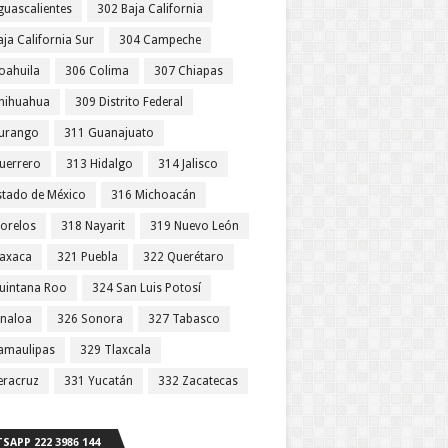
guascalientes
302 Baja California
ja California Sur
304 Campeche
oahuila
306 Colima
307 Chiapas
hihuahua
309 Distrito Federal
urango
311 Guanajuato
uerrero
313 Hidalgo
314 Jalisco
stado de México
316 Michoacán
orelos
318 Nayarit
319 Nuevo León
axaca
321 Puebla
322 Querétaro
uintana Roo
324 San Luis Potosí
inaloa
326 Sonora
327 Tabasco
amaulipas
329 Tlaxcala
eracruz
331 Yucatán
332 Zacatecas
SAPP 222 3986 144