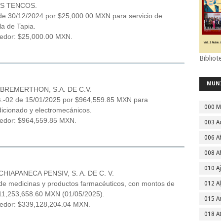
ES TENCOS.
e 30/12/2024 por $25,000.00 MXN para servicio de
la de Tapia.
eedor: $25,000.00 MXN.
Bibliot
MUN
REMERTHON, S.A. DE C.V.
G.-02 de 15/01/2025 por $964,559.85 MXN para
000 M
icionado y electromecánicos.
veedor: $964,559.85 MXN.
003 A
006 A
008 A
010 A
APANECA PENSIV, S. A. DE C. V.
l de medicinas y productos farmacéuticos, con montos de
012 Al
11,253,658.60 MXN (01/05/2025).
015 
veedor: $339,128,204.04 MXN.
018 A