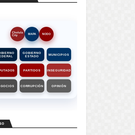
Cholula
MAPA
NODO
City
OBIERNO
GOBIERNO
MUNICIPIOS
EDERAL
ESTADO
PUTADOS
PARTIDOS
INSEGURIDAD
EGOCIOS
CORRUPCIÓN
OPINIÓN
SO