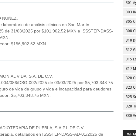
301 A
303 Ba
O NUÑEZ.
305 C
 laboratorio de análisis clínicos en San Martín
5 de 31/03/2025 por $101,902.52 MXN e ISSSTEP-DASS-
308 C
 MXN.
310 D
veedor: $156,902.52 MXN.
312 G
315 E
317 M
NIAL VIDA, S.A. DE C.V.
320 O
-004/086/DSG-002/2025 de 03/03/2025 por $5,703,348.75
323 Q
guro de vida de grupo y vida e incapacidad para deudores.
eedor: $5,703,348.75 MXN.
325 S
328 T
330 V
IOTERAPIA DE PUEBLA, S.A.P.I. DE C.V.
ioterapia, detallados en ISSSTEP-DASS-AD-01/2025 de
WHAT