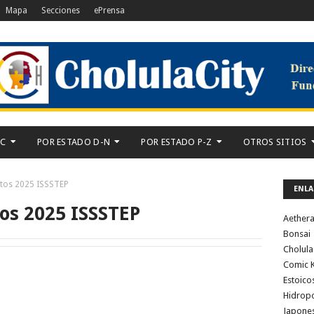
Mapa
Secciones
ePrensa
-C
POR ESTADO D-N
POR ESTADO P-Z
OTROS SITIOS
tos 2025 ISSSTEP
ENLA
os 2025 ISSSTEP
Aether
Bonsai
Cholula
Comic K
Estoico
Hidrop
Japone