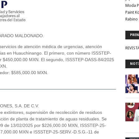
Moda P
Paint K
Rabino 
PREN
VARADO MALDONADO.
servicios de atención médica de urgencias, atención
REVIST
ncias en Huauchinango. El primero, con número ISSSTEP-
or $450,000.00 MXN. El segundo, ISSSTEP-DASS-84/2025
NOTI
MXN.
veedor: $585,000.00 MXN.
ES, S.A. DE C.V.
de extintores, supervisión de recolección de residuos
ación de planta de tratamiento de aguas residuales. Se
09 de 13/02/2025 por $226,000.00 MXN, ISSSTEP-25-
57,000.00 MXN e ISSSTEP-25-SERV.-D.S.G.-11 de