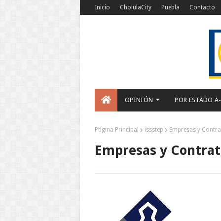
Inicio
CholulaCity
Puebla
Contacto
OPINIÓN
POR ESTADO A
Página Principal
issstep
Empresas y Contra
Empresas y Contrat