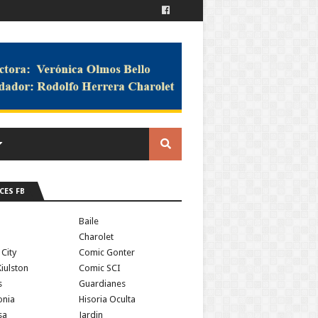
CES FB
a
Baile
Charolet
 City
Comic Gonter
iulston
Comic SCI
s
Guardianes
onia
Hisoria Oculta
sa
Jardin