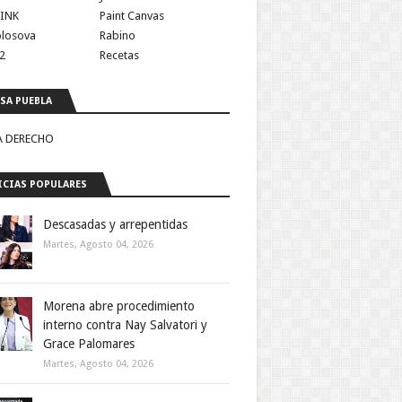
INK
Paint Canvas
olosova
Rabino
2
Recetas
SA PUEBLA
A DERECHO
CIAS POPULARES
Descasadas y arrepentidas
Martes, Agosto 04, 2026
Morena abre procedimiento
interno contra Nay Salvatori y
Grace Palomares
Martes, Agosto 04, 2026