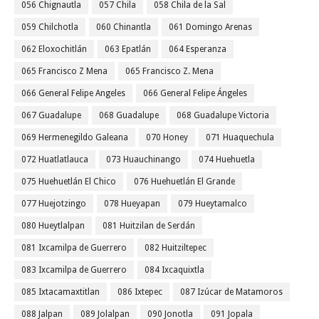
056 Chignautla
057 Chila
058 Chila de la Sal
059 Chilchotla
060 Chinantla
061 Domingo Arenas
062 Eloxochitlán
063 Epatlán
064 Esperanza
065 Francisco Z Mena
065 Francisco Z. Mena
066 General Felipe Angeles
066 General Felipe Ángeles
067 Guadalupe
068 Guadalupe
068 Guadalupe Victoria
069 Hermenegildo Galeana
070 Honey
071 Huaquechula
072 Huatlatlauca
073 Huauchinango
074 Huehuetla
075 Huehuetlán El Chico
076 Huehuetlán El Grande
077 Huejotzingo
078 Hueyapan
079 Hueytamalco
080 Hueytlalpan
081 Huitzilan de Serdán
081 Ixcamilpa de Guerrero
082 Huitziltepec
083 Ixcamilpa de Guerrero
084 Ixcaquixtla
085 Ixtacamaxtitlan
086 Ixtepec
087 Izúcar de Matamoros
088 Jalpan
089 Jolalpan
090 Jonotla
091 Jopala