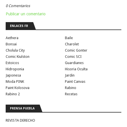
0 Comentarios
Publicar un comentario
ENLACES FB
Aethera
Baile
Bonsai
Charolet
Cholula City
Comic Gonter
Comic Kiulston
Comic SCI
Estoicos
Guardianes
Hidroponia
Hisoria Oculta
Japonesa
Jardin
Moda PINK
Paint Canvas
Paint Kolosova
Rabino
Rabino 2
Recetas
PRENSA PUEBLA
REVISTA DERECHO