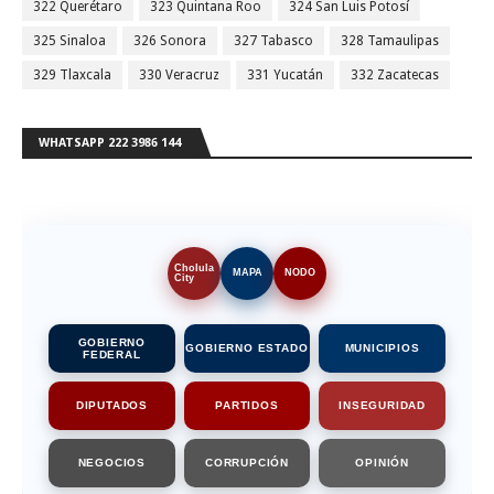
322 Querétaro
323 Quintana Roo
324 San Luis Potosí
325 Sinaloa
326 Sonora
327 Tabasco
328 Tamaulipas
329 Tlaxcala
330 Veracruz
331 Yucatán
332 Zacatecas
WHATSAPP 222 3986 144
Cholula
MAPA
NODO
City
GOBIERNO
GOBIERNO ESTADO
MUNICIPIOS
FEDERAL
DIPUTADOS
PARTIDOS
INSEGURIDAD
NEGOCIOS
CORRUPCIÓN
OPINIÓN