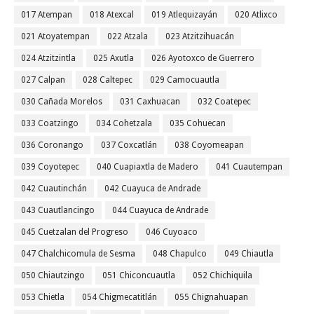
017 Atempan
018 Atexcal
019 Atlequizayán
020 Atlixco
021 Atoyatempan
022 Atzala
023 Atzitzihuacán
024 Atzitzintla
025 Axutla
026 Ayotoxco de Guerrero
027 Calpan
028 Caltepec
029 Camocuautla
030 Cañada Morelos
031 Caxhuacan
032 Coatepec
033 Coatzingo
034 Cohetzala
035 Cohuecan
036 Coronango
037 Coxcatlán
038 Coyomeapan
039 Coyotepec
040 Cuapiaxtla de Madero
041 Cuautempan
042 Cuautinchán
042 Cuayuca de Andrade
043 Cuautlancingo
044 Cuayuca de Andrade
045 Cuetzalan del Progreso
046 Cuyoaco
047 Chalchicomula de Sesma
048 Chapulco
049 Chiautla
050 Chiautzingo
051 Chiconcuautla
052 Chichiquila
053 Chietla
054 Chigmecatitlán
055 Chignahuapan