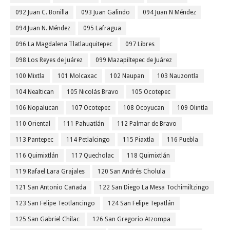
092 Juan C. Bonilla
093 Juan Galindo
094 Juan N Méndez
094 Juan N. Méndez
095 Lafragua
096 La Magdalena Tlatlauquitepec
097 Libres
098 Los Reyes de Juárez
099 Mazapiltepec de Juárez
100 Mixtla
101 Molcaxac
102 Naupan
103 Nauzontla
104 Nealtican
105 Nicolás Bravo
105 Ocotepec
106 Nopalucan
107 Ocotepec
108 Ocoyucan
109 Olintla
110 Oriental
111 Pahuatlán
112 Palmar de Bravo
113 Pantepec
114 Petlalcingo
115 Piaxtla
116 Puebla
116 Quimixtlán
117 Quecholac
118 Quimixtlán
119 Rafael Lara Grajales
120 San Andrés Cholula
121 San Antonio Cañada
122 San Diego La Mesa Tochimiltzingo
123 San Felipe Teotlancingo
124 San Felipe Tepatlán
125 San Gabriel Chilac
126 San Gregorio Atzompa