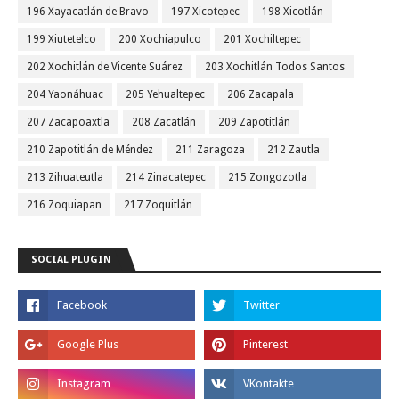
196 Xayacatlán de Bravo
197 Xicotepec
198 Xicotlán
199 Xiutetelco
200 Xochiapulco
201 Xochiltepec
202 Xochitlán de Vicente Suárez
203 Xochitlán Todos Santos
204 Yaonáhuac
205 Yehualtepec
206 Zacapala
207 Zacapoaxtla
208 Zacatlán
209 Zapotitlán
210 Zapotitlán de Méndez
211 Zaragoza
212 Zautla
213 Zihuateutla
214 Zinacatepec
215 Zongozotla
216 Zoquiapan
217 Zoquitlán
SOCIAL PLUGIN