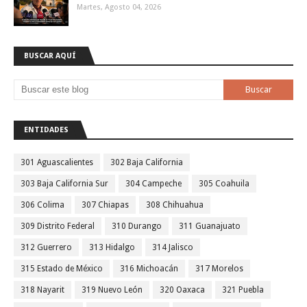
Martes, Agosto 04, 2026
BUSCAR AQUÍ
ENTIDADES
301 Aguascalientes
302 Baja California
303 Baja California Sur
304 Campeche
305 Coahuila
306 Colima
307 Chiapas
308 Chihuahua
309 Distrito Federal
310 Durango
311 Guanajuato
312 Guerrero
313 Hidalgo
314 Jalisco
315 Estado de México
316 Michoacán
317 Morelos
318 Nayarit
319 Nuevo León
320 Oaxaca
321 Puebla