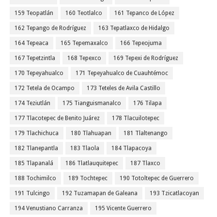
159 Teopatlán
160 Teotlalco
161 Tepanco de López
162 Tepango de Rodríguez
163 Tepatlaxco de Hidalgo
164 Tepeaca
165 Tepemaxalco
166 Tepeojuma
167 Tepetzintla
168 Tepexco
169 Tepexi de Rodríguez
170 Tepeyahualco
171 Tepeyahualco de Cuauhtémoc
172 Tetela de Ocampo
173 Teteles de Avila Castillo
174 Teziutlán
175 Tianguismanalco
176 Tilapa
177 Tlacotepec de Benito Juárez
178 Tlacuilotepec
179 Tlachichuca
180 Tlahuapan
181 Tlaltenango
182 Tlanepantla
183 Tlaola
184 Tlapacoya
185 Tlapanalá
186 Tlatlauquitepec
187 Tlaxco
188 Tochimilco
189 Tochtepec
190 Totoltepec de Guerrero
191 Tulcingo
192 Tuzamapan de Galeana
193 Tzicatlacoyan
194 Venustiano Carranza
195 Vicente Guerrero