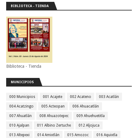
BIBLIOTECA - TIENDA
Biblioteca - Tienda
MUNICIPIOS
000 Municipios
001 Acajete
002 Acateno
003 Acatlán
004 Acatzingo
005 Acteopan
006 Ahuacatlán
007 Ahuatlán
008 Ahuazotepec
009 Ahuehuetitla
010 Ajalpan
011 Albino Zertuche
012 Aljojuca
013 Altepexi
014 Amixtlán
015 Amozoc
016 Aquixtla