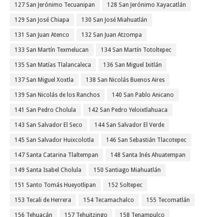
127 San Jerónimo Tecuanipan
128 San Jerónimo Xayacatlán
129 San José Chiapa
130 San José Miahuatlán
131 San Juan Atenco
132 San Juan Atzompa
133 San Martín Texmelucan
134 San Martín Totoltepec
135 San Matías Tlalancaleca
136 San Miguel Ixitlán
137 San Miguel Xoxtla
138 San Nicolás Buenos Aires
139 San Nicolás de los Ranchos
140 San Pablo Anicano
141 San Pedro Cholula
142 San Pedro Yeloixtlahuaca
143 San Salvador El Seco
144 San Salvador El Verde
145 San Salvador Huixcolotla
146 San Sebastián Tlacotepec
147 Santa Catarina Tlaltempan
148 Santa Inés Ahuatempan
149 Santa Isabel Cholula
150 Santiago Miahuatlán
151 Santo Tomás Hueyotlipan
152 Soltepec
153 Tecali de Herrera
154 Tecamachalco
155 Tecomatlán
156 Tehuacán
157 Tehuitzingo
158 Tenampulco