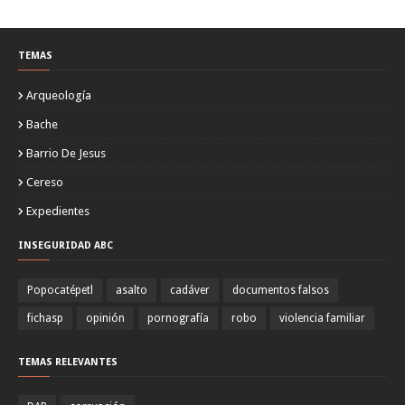
TEMAS
Arqueología
Bache
Barrio De Jesus
Cereso
Expedientes
INSEGURIDAD ABC
Popocatépetl
asalto
cadáver
documentos falsos
fichasp
opinión
pornografía
robo
violencia familiar
TEMAS RELEVANTES