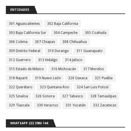
ENTIDADES
301 Aguascalientes
302 Baja California
303 Baja California Sur
304 Campeche
305 Coahuila
306 Colima
307 Chiapas
308 Chihuahua
309 Distrito Federal
310 Durango
311 Guanajuato
312 Guerrero
313 Hidalgo
314 Jalisco
315 Estado de México
316 Michoacán
317 Morelos
318 Nayarit
319 Nuevo León
320 Oaxaca
321 Puebla
322 Querétaro
323 Quintana Roo
324 San Luis Potosí
325 Sinaloa
326 Sonora
327 Tabasco
328 Tamaulipas
329 Tlaxcala
330 Veracruz
331 Yucatán
332 Zacatecas
WHATSAPP 222 3986 144