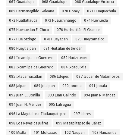
067 Guadalupe
068 Guadalupe
068 Guadalupe Victoria
069 Hermenegildo Galeana
070 Honey
071 Huaquechula
072 Huatlatlauca
073 Huauchinango
074 Huehuetla
075 Huehuetlán El Chico
076 Huehuetlán El Grande
077 Huejotzingo
078 Hueyapan
079 Hueytamalco
080 Hueytlalpan
081 Huitzilan de Serdán
081 Ixcamilpa de Guerrero
082 Huitziltepec
083 Ixcamilpa de Guerrero
084 Ixcaquixtla
085 Ixtacamaxtitlan
086 Ixtepec
087 Izúcar de Matamoros
088 Jalpan
089 Jolalpan
090 Jonotla
091 Jopala
092 Juan C. Bonilla
093 Juan Galindo
094 Juan N Méndez
094 Juan N. Méndez
095 Lafragua
096 La Magdalena Tlatlauquitepec
097 Libres
098 Los Reyes de Juárez
099 Mazapiltepec de Juárez
100 Mixtla
101 Molcaxac
102 Naupan
103 Nauzontla