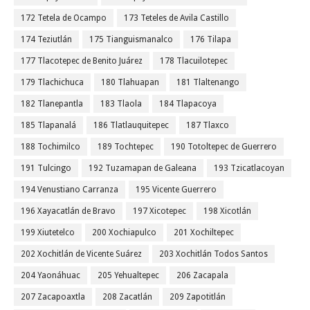
172 Tetela de Ocampo
173 Teteles de Avila Castillo
174 Teziutlán
175 Tianguismanalco
176 Tilapa
177 Tlacotepec de Benito Juárez
178 Tlacuilotepec
179 Tlachichuca
180 Tlahuapan
181 Tlaltenango
182 Tlanepantla
183 Tlaola
184 Tlapacoya
185 Tlapanalá
186 Tlatlauquitepec
187 Tlaxco
188 Tochimilco
189 Tochtepec
190 Totoltepec de Guerrero
191 Tulcingo
192 Tuzamapan de Galeana
193 Tzicatlacoyan
194 Venustiano Carranza
195 Vicente Guerrero
196 Xayacatlán de Bravo
197 Xicotepec
198 Xicotlán
199 Xiutetelco
200 Xochiapulco
201 Xochiltepec
202 Xochitlán de Vicente Suárez
203 Xochitlán Todos Santos
204 Yaonáhuac
205 Yehualtepec
206 Zacapala
207 Zacapoaxtla
208 Zacatlán
209 Zapotitlán