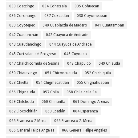
033 Coatzingo
034 Cohetzala
035 Cohuecan
036 Coronango
037 Coxcatlán
038 Coyomeapan
039 Coyotepec
040 Cuapiaxtla de Madero
041 Cuautempan
042 Cuautinchán
042 Cuayuca de Andrade
043 Cuautlancingo
044 Cuayuca de Andrade
045 Cuetzalan del Progreso
046 Cuyoaco
047 Chalchicomula de Sesma
048 Chapulco
049 Chiautla
050 Chiautzingo
051 Chiconcuautla
052 Chichiquila
053 Chietla
054 Chigmecatitlán
055 Chignahuapan
056 Chignautla
057 Chila
058 Chila de la Sal
059 Chilchotla
060 Chinantla
061 Domingo Arenas
062 Eloxochitlán
063 Epatlán
064 Esperanza
065 Francisco Z Mena
065 Francisco Z. Mena
066 General Felipe Angeles
066 General Felipe Ángeles