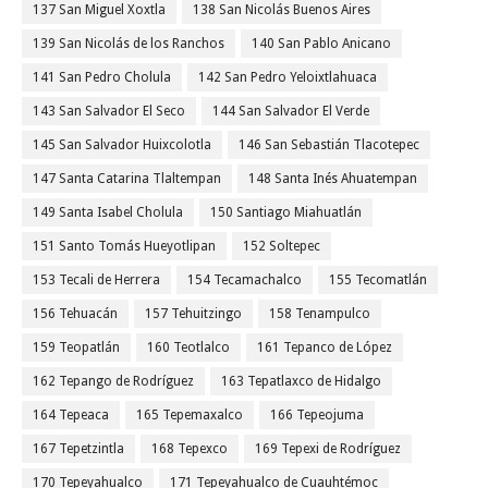
137 San Miguel Xoxtla
138 San Nicolás Buenos Aires
139 San Nicolás de los Ranchos
140 San Pablo Anicano
141 San Pedro Cholula
142 San Pedro Yeloixtlahuaca
143 San Salvador El Seco
144 San Salvador El Verde
145 San Salvador Huixcolotla
146 San Sebastián Tlacotepec
147 Santa Catarina Tlaltempan
148 Santa Inés Ahuatempan
149 Santa Isabel Cholula
150 Santiago Miahuatlán
151 Santo Tomás Hueyotlipan
152 Soltepec
153 Tecali de Herrera
154 Tecamachalco
155 Tecomatlán
156 Tehuacán
157 Tehuitzingo
158 Tenampulco
159 Teopatlán
160 Teotlalco
161 Tepanco de López
162 Tepango de Rodríguez
163 Tepatlaxco de Hidalgo
164 Tepeaca
165 Tepemaxalco
166 Tepeojuma
167 Tepetzintla
168 Tepexco
169 Tepexi de Rodríguez
170 Tepeyahualco
171 Tepeyahualco de Cuauhtémoc