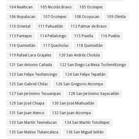
104 Nealtican
105 Nicolás Bravo
105 Ocotepec
106 Nopalucan
107 Ocotepec
108 Ocoyucan
109 Olintla
110 Oriental
111 Pahuatlán
112 Palmar de Bravo
113 Pantepec
114 Petlalcingo
115 Piaxtla
116 Puebla
116 Quimixtlán
117 Quecholac
118 Quimixtlán
119 Rafael Lara Grajales
120 San Andrés Cholula
121 San Antonio Cañada
122 San Diego La Mesa Tochimiltzingo
123 San Felipe Teotlancingo
124 San Felipe Tepatlán
125 San Gabriel Chilac
126 San Gregorio Atzompa
127 San Jerónimo Tecuanipan
128 San Jerónimo Xayacatlán
129 San José Chiapa
130 San José Miahuatlán
131 San Juan Atenco
132 San Juan Atzompa
133 San Martín Texmelucan
134 San Martín Totoltepec
135 San Matías Tlalancaleca
136 San Miguel Ixitlán