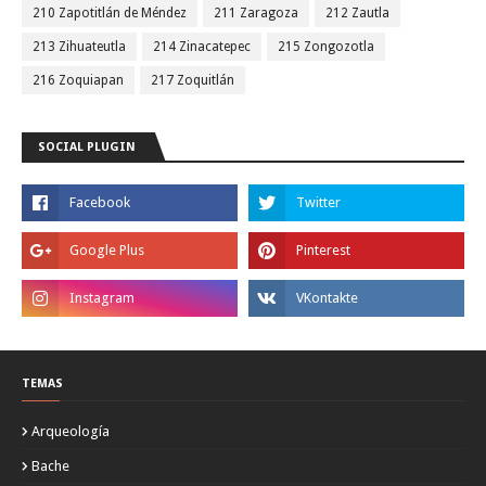
210 Zapotitlán de Méndez
211 Zaragoza
212 Zautla
213 Zihuateutla
214 Zinacatepec
215 Zongozotla
216 Zoquiapan
217 Zoquitlán
SOCIAL PLUGIN
TEMAS
Arqueología
Bache