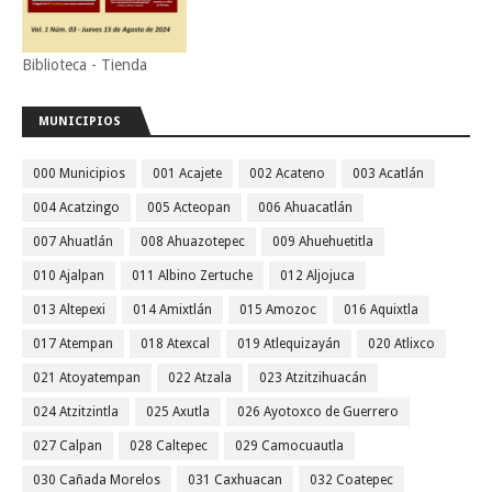
Biblioteca - Tienda
MUNICIPIOS
000 Municipios
001 Acajete
002 Acateno
003 Acatlán
004 Acatzingo
005 Acteopan
006 Ahuacatlán
007 Ahuatlán
008 Ahuazotepec
009 Ahuehuetitla
010 Ajalpan
011 Albino Zertuche
012 Aljojuca
013 Altepexi
014 Amixtlán
015 Amozoc
016 Aquixtla
017 Atempan
018 Atexcal
019 Atlequizayán
020 Atlixco
021 Atoyatempan
022 Atzala
023 Atzitzihuacán
024 Atzitzintla
025 Axutla
026 Ayotoxco de Guerrero
027 Calpan
028 Caltepec
029 Camocuautla
030 Cañada Morelos
031 Caxhuacan
032 Coatepec