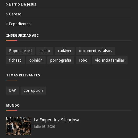
Barrio De Jesus
Cereso
Expedientes
INSEGURIDAD ABC
Popocatépetl
asalto
cadáver
documentos falsos
fichasp
opinión
pornografía
robo
violencia familiar
TEMAS RELEVANTES
DAP
corrupción
MUNDO
La Emperatriz Silenciosa
Julio 03, 2026