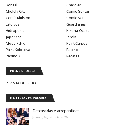
Bonsai
Charolet
Cholula City
Comic Gonter
Comic Kiulston
Comic SCI
Estoicos
Guardianes
Hidroponia
Hisoria Oculta
Japonesa
Jardin
Moda PINK
Paint Canvas
Paint Kolosova
Rabino
Rabino 2
Recetas
PRENSA PUEBLA
REVISTA DERECHO
NOTICIAS POPULARES
Descasadas y arrepentidas
Jueves, Agosto 06, 2026