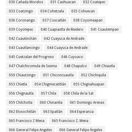
030 Cañada Morelos
031 Caxhuacan
032 Coatepec
033 Coatzingo
034 Cohetzala
035 Cohuecan
036 Coronango
037 Coxcatlán
038 Coyomeapan
039 Coyotepec
040 Cuapiaxtla de Madero
041 Cuautempan
042 Cuautinchán
042 Cuayuca de Andrade
043 Cuautlancingo
044 Cuayuca de Andrade
045 Cuetzalan del Progreso
046 Cuyoaco
047 Chalchicomula de Sesma
048 Chapulco
049 Chiautla
050 Chiautzingo
051 Chiconcuautla
052 Chichiquila
053 Chietla
054 Chigmecatitlán
055 Chignahuapan
056 Chignautla
057 Chila
058 Chila de la Sal
059 Chilchotla
060 Chinantla
061 Domingo Arenas
062 Eloxochitlán
063 Epatlán
064 Esperanza
065 Francisco Z Mena
065 Francisco Z. Mena
066 General Felipe Angeles
066 General Felipe Ángeles