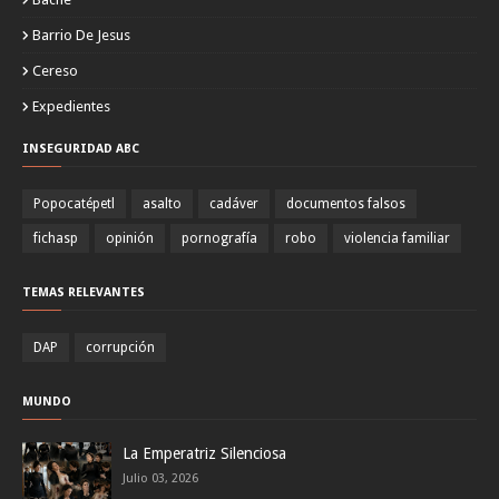
Barrio De Jesus
Cereso
Expedientes
INSEGURIDAD ABC
Popocatépetl
asalto
cadáver
documentos falsos
fichasp
opinión
pornografía
robo
violencia familiar
TEMAS RELEVANTES
DAP
corrupción
MUNDO
La Emperatriz Silenciosa
Julio 03, 2026