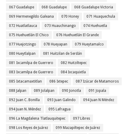
067 Guadalupe
068 Guadalupe
068 Guadalupe Victoria
069 Hermenegildo Galeana
070 Honey
071 Huaquechula
072 Huatlatlauca
073 Huauchinango
074 Huehuetla
075 Huehuetlán El Chico
076 Huehuetlán El Grande
077 Huejotzingo
078 Hueyapan
079 Hueytamalco
080 Hueytlalpan
081 Huitzilan de Serdán
081 Ixcamilpa de Guerrero
082 Huitziltepec
083 Ixcamilpa de Guerrero
084 Ixcaquixtla
085 Ixtacamaxtitlan
086 Ixtepec
087 Izúcar de Matamoros
088 Jalpan
089 Jolalpan
090 Jonotla
091 Jopala
092 Juan C. Bonilla
093 Juan Galindo
094 Juan N Méndez
094 Juan N. Méndez
095 Lafragua
096 La Magdalena Tlatlauquitepec
097 Libres
098 Los Reyes de Juárez
099 Mazapiltepec de Juárez