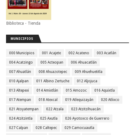
Biblioteca - Tienda
MUNICIPIOS
000 Municipios
001 Acajete
002 Acateno
003 Acatlán
004 Acatzingo
005 Acteopan
006 Ahuacatlán
007 Ahuatlán
008 Ahuazotepec
009 Ahuehuetitla
010 Ajalpan
011 Albino Zertuche
012 Aljojuca
013 Altepexi
014 Amixtlán
015 Amozoc
016 Aquixtla
017 Atempan
018 Atexcal
019 Atlequizayán
020 Atlixco
021 Atoyatempan
022 Atzala
023 Atzitzihuacán
024 Atzitzintla
025 Axutla
026 Ayotoxco de Guerrero
027 Calpan
028 Caltepec
029 Camocuautla