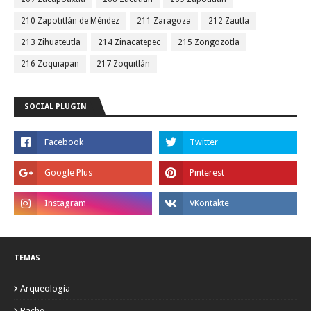
210 Zapotitlán de Méndez
211 Zaragoza
212 Zautla
213 Zihuateutla
214 Zinacatepec
215 Zongozotla
216 Zoquiapan
217 Zoquitlán
SOCIAL PLUGIN
TEMAS
Arqueología
Bache