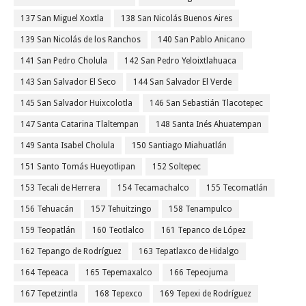
137 San Miguel Xoxtla
138 San Nicolás Buenos Aires
139 San Nicolás de los Ranchos
140 San Pablo Anicano
141 San Pedro Cholula
142 San Pedro Yeloixtlahuaca
143 San Salvador El Seco
144 San Salvador El Verde
145 San Salvador Huixcolotla
146 San Sebastián Tlacotepec
147 Santa Catarina Tlaltempan
148 Santa Inés Ahuatempan
149 Santa Isabel Cholula
150 Santiago Miahuatlán
151 Santo Tomás Hueyotlipan
152 Soltepec
153 Tecali de Herrera
154 Tecamachalco
155 Tecomatlán
156 Tehuacán
157 Tehuitzingo
158 Tenampulco
159 Teopatlán
160 Teotlalco
161 Tepanco de López
162 Tepango de Rodríguez
163 Tepatlaxco de Hidalgo
164 Tepeaca
165 Tepemaxalco
166 Tepeojuma
167 Tepetzintla
168 Tepexco
169 Tepexi de Rodríguez