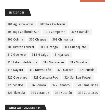
ENTIDADES
301 Aguascalientes
302 Baja California
303 Baja California Sur
304 Campeche
305 Coahuila
306 Colima
307 Chiapas
308 Chihuahua
309 Distrito Federal
310 Durango
311 Guanajuato
312 Guerrero
313 Hidalgo
314 Jalisco
315 Estado de México
316 Michoacán
317 Morelos
318 Nayarit
319 Nuevo León
320 Oaxaca
321 Puebla
322 Querétaro
323 Quintana Roo
324 San Luis Potosí
325 Sinaloa
326 Sonora
327 Tabasco
328 Tamaulipas
329 Tlaxcala
330 Veracruz
331 Yucatán
332 Zacatecas
WHATSAPP 222 3986 144