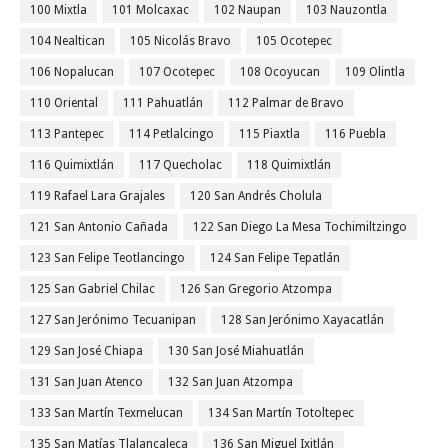
100 Mixtla
101 Molcaxac
102 Naupan
103 Nauzontla
104 Nealtican
105 Nicolás Bravo
105 Ocotepec
106 Nopalucan
107 Ocotepec
108 Ocoyucan
109 Olintla
110 Oriental
111 Pahuatlán
112 Palmar de Bravo
113 Pantepec
114 Petlalcingo
115 Piaxtla
116 Puebla
116 Quimixtlán
117 Quecholac
118 Quimixtlán
119 Rafael Lara Grajales
120 San Andrés Cholula
121 San Antonio Cañada
122 San Diego La Mesa Tochimiltzingo
123 San Felipe Teotlancingo
124 San Felipe Tepatlán
125 San Gabriel Chilac
126 San Gregorio Atzompa
127 San Jerónimo Tecuanipan
128 San Jerónimo Xayacatlán
129 San José Chiapa
130 San José Miahuatlán
131 San Juan Atenco
132 San Juan Atzompa
133 San Martín Texmelucan
134 San Martín Totoltepec
135 San Matías Tlalancaleca
136 San Miguel Ixitlán