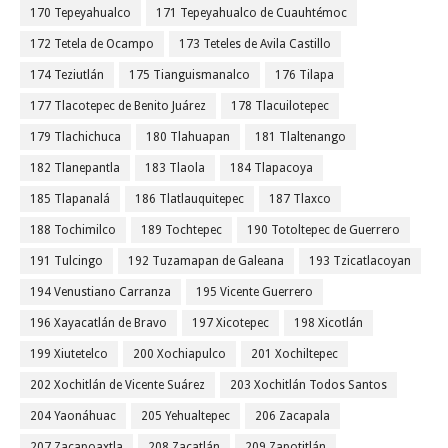
170 Tepeyahualco
171 Tepeyahualco de Cuauhtémoc
172 Tetela de Ocampo
173 Teteles de Avila Castillo
174 Teziutlán
175 Tianguismanalco
176 Tilapa
177 Tlacotepec de Benito Juárez
178 Tlacuilotepec
179 Tlachichuca
180 Tlahuapan
181 Tlaltenango
182 Tlanepantla
183 Tlaola
184 Tlapacoya
185 Tlapanalá
186 Tlatlauquitepec
187 Tlaxco
188 Tochimilco
189 Tochtepec
190 Totoltepec de Guerrero
191 Tulcingo
192 Tuzamapan de Galeana
193 Tzicatlacoyan
194 Venustiano Carranza
195 Vicente Guerrero
196 Xayacatlán de Bravo
197 Xicotepec
198 Xicotlán
199 Xiutetelco
200 Xochiapulco
201 Xochiltepec
202 Xochitlán de Vicente Suárez
203 Xochitlán Todos Santos
204 Yaonáhuac
205 Yehualtepec
206 Zacapala
207 Zacapoaxtla
208 Zacatlán
209 Zapotitlán