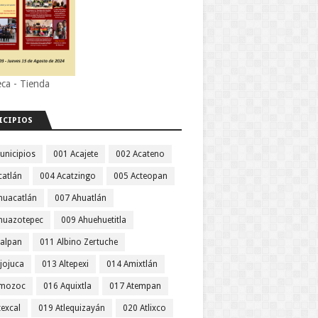
eca - Tienda
ICIPIOS
unicipios
001 Acajete
002 Acateno
catlán
004 Acatzingo
005 Acteopan
huacatlán
007 Ahuatlán
huazotepec
009 Ahuehuetitla
jalpan
011 Albino Zertuche
jojuca
013 Altepexi
014 Amixtlán
Amozoc
016 Aquixtla
017 Atempan
texcal
019 Atlequizayán
020 Atlixco