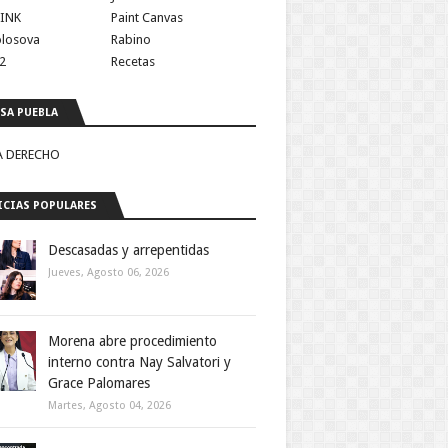
INK
Paint Canvas
olosova
Rabino
2
Recetas
SA PUEBLA
A DERECHO
CIAS POPULARES
Descasadas y arrepentidas
Jueves, Agosto 06, 2026
Morena abre procedimiento
interno contra Nay Salvatori y
Grace Palomares
Martes, Agosto 04, 2026