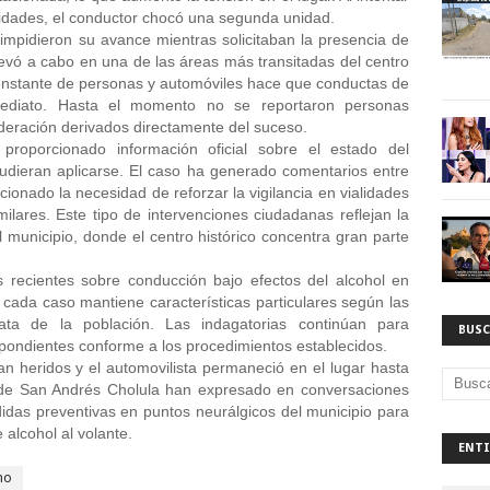
bilidades, el conductor chocó una segunda unidad. 
mpidieron su avance mientras solicitaban la presencia de 
evó a cabo en una de las áreas más transitadas del centro 
onstante de personas y automóviles hace que conductas de 
mediato. Hasta el momento no se reportaron personas 
deración derivados directamente del suceso. 
roporcionado información oficial sobre el estado del 
udieran aplicarse. El caso ha generado comentarios entre 
onado la necesidad de reforzar la vigilancia en vialidades 
milares. Este tipo de intervenciones ciudadanas reflejan la 
 municipio, donde el centro histórico concentra gran parte 
recientes sobre conducción bajo efectos del alcohol en 
cada caso mantiene características particulares según las 
ata de la población. Las indagatorias continúan para 
BUSC
pondientes conforme a los procedimientos establecidos. 
ran heridos y el automovilista permaneció en el lugar hasta 
s de San Andrés Cholula han expresado en conversaciones 
das preventivas en puntos neurálgicos del municipio para 
alcohol al volante.  
ENTI
ho