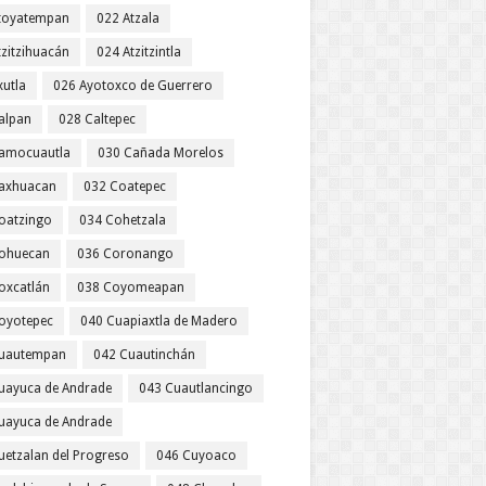
toyatempan
022 Atzala
tzitzihuacán
024 Atzitzintla
xutla
026 Ayotoxco de Guerrero
alpan
028 Caltepec
amocuautla
030 Cañada Morelos
axhuacan
032 Coatepec
oatzingo
034 Cohetzala
ohuecan
036 Coronango
oxcatlán
038 Coyomeapan
oyotepec
040 Cuapiaxtla de Madero
uautempan
042 Cuautinchán
uayuca de Andrade
043 Cuautlancingo
uayuca de Andrade
uetzalan del Progreso
046 Cuyoaco