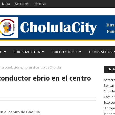
Mapa
Secciones
ePrensa
-C
POR ESTADO D-N
POR ESTADO P-Z
OTROS SITIOS
n a conductor ebrio en el centro de Cholula
ENLA
conductor ebrio en el centro
Aether
Bonsai
Cholula
Comic K
Estoico
Hidrop
en el centro de Cholula
Japone