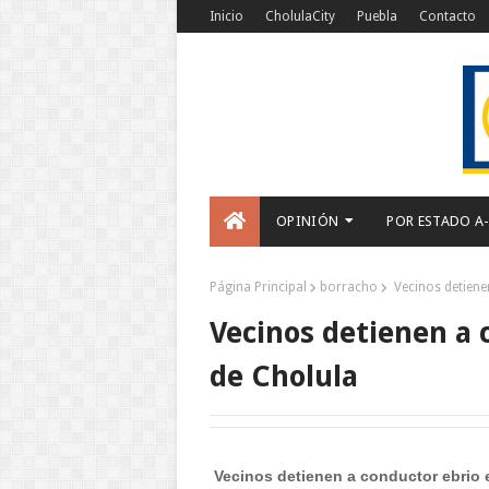
Inicio
CholulaCity
Puebla
Contacto
OPINIÓN
POR ESTADO A
Página Principal
borracho
Vecinos detiene
Vecinos detienen a 
de Cholula
Vecinos detienen a conductor ebrio 