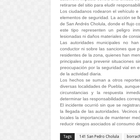
retirarse del sitio para eludir responsa
Los ciudadanos rodearon el vehículo e i
elementos de seguridad. La acción se ll
de San Andrés Cholula, donde el flujo c
este tipo representen un peligro in
lesionadas ni daños materiales de consi
Las autoridades municipales no han p
conductor ni sobre las sanciones que p
residentes de la zona, quienes han menci
principales para prevenir situaciones si
preocupación por la seguridad vial en el
de la actividad diaria. 
Los hechos se suman a otros reportes 
diversas localidades de Puebla, aunque 
circunstancias y la respuesta inmedi
determinar las responsabilidades corres
El incidente ocurrió sin que se registra
la llegada de las autoridades. Vecino
locales la importancia de mantener medi
reducir riesgos asociados al consumo de 
Tags
141 San Pedro Cholula
borrac