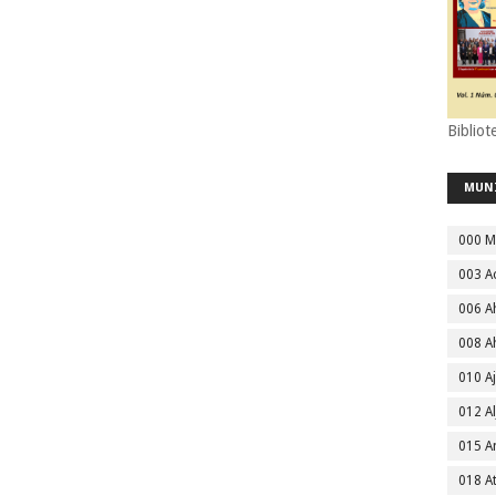
Bibliot
MUN
000 M
003 A
006 A
008 A
010 A
012 Al
015 
018 A