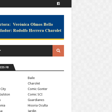
CES FB
a
Baile
Charolet
 City
Comic Gonter
iulston
Comic SCI
s
Guardianes
onia
Hisoria Oculta
sa
Jardin