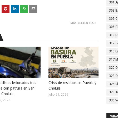
301 A
303 Ba
305 C
MÁS RECIENTES
308 C
310 D
312 G
315 E
317 M
320 O
323 Q
clistas lesionados tras
Crisis de residuos en Puebla y
325 S
e con patrulla en San
Cholula
328 T
 Cholula
Julio 29, 2026
29, 2026
330 V
WHAT