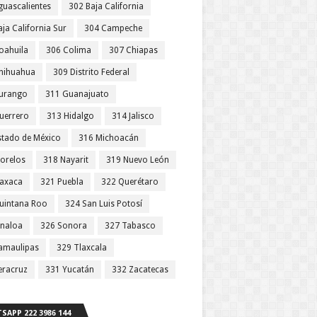
guascalientes
302 Baja California
ja California Sur
304 Campeche
oahuila
306 Colima
307 Chiapas
hihuahua
309 Distrito Federal
urango
311 Guanajuato
uerrero
313 Hidalgo
314 Jalisco
stado de México
316 Michoacán
orelos
318 Nayarit
319 Nuevo León
axaca
321 Puebla
322 Querétaro
uintana Roo
324 San Luis Potosí
inaloa
326 Sonora
327 Tabasco
amaulipas
329 Tlaxcala
eracruz
331 Yucatán
332 Zacatecas
SAPP 222 3986 144