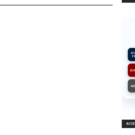
G
F
DI
N
ACCE