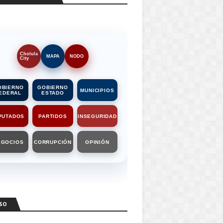
Cholula
MAPA
NODO
City
OBIERNO
GOBIERNO
MUNICIPIOS
EDERAL
ESTADO
PUTADOS
PARTIDOS
INSEGURIDAD
EGOCIOS
CORRUPCIÓN
OPINIÓN
SO