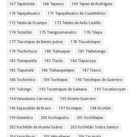
167 Tepetzintla
168 Tepexco
169 Tepexi de Rodríguez
170 Tepeyahualco
171 Tepeyahualco de Cuauhtémoc
172 Tetela de Ocampo
173 Teteles de Avila Castillo
174 Teziutlán
175 Tianguismanalco
176 Tilapa
177 Tlacotepec de Benito Juárez
178 Tlacuilotepec
179 Tlachichuca
180 Tlahuapan
181 Tlaltenango
182 Tlanepantla
183 Tlaola
184 Tlapacoya
185 Tlapanalá
186 Tlatlauquitepec
187 Tlaxco
188 Tochimilco
189 Tochtepec
190 Totoltepec de Guerrero
191 Tulcingo
192 Tuzamapan de Galeana
193 Tzicatlacoyan
194 Venustiano Carranza
195 Vicente Guerrero
196 Xayacatlán de Bravo
197 Xicotepec
198 Xicotlán
199 Xiutetelco
200 Xochiapulco
201 Xochiltepec
202 Xochitlán de Vicente Suárez
203 Xochitlán Todos Santos
204 Yaonáhuac
205 Yehualtepec
206 Zacapala