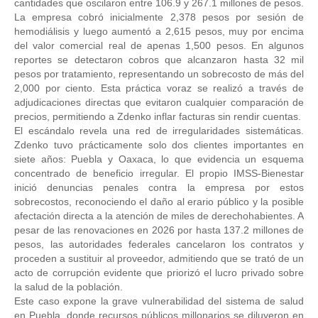
cantidades que oscilaron entre 106.9 y 267.1 millones de pesos. 
La empresa cobró inicialmente 2,378 pesos por sesión de 
hemodiálisis y luego aumentó a 2,615 pesos, muy por encima 
del valor comercial real de apenas 1,500 pesos. En algunos 
reportes se detectaron cobros que alcanzaron hasta 32 mil 
pesos por tratamiento, representando un sobrecosto de más del 
2,000 por ciento. Esta práctica voraz se realizó a través de 
adjudicaciones directas que evitaron cualquier comparación de 
precios, permitiendo a Zdenko inflar facturas sin rendir cuentas. 
El escándalo revela una red de irregularidades sistemáticas. 
Zdenko tuvo prácticamente solo dos clientes importantes en 
siete años: Puebla y Oaxaca, lo que evidencia un esquema 
concentrado de beneficio irregular. El propio IMSS-Bienestar 
inició denuncias penales contra la empresa por estos 
sobrecostos, reconociendo el daño al erario público y la posible 
afectación directa a la atención de miles de derechohabientes. A 
pesar de las renovaciones en 2026 por hasta 137.2 millones de 
pesos, las autoridades federales cancelaron los contratos y 
proceden a sustituir al proveedor, admitiendo que se trató de un 
acto de corrupción evidente que priorizó el lucro privado sobre 
la salud de la población. 
Este caso expone la grave vulnerabilidad del sistema de salud 
en Puebla, donde recursos públicos millonarios se diluyeron en 