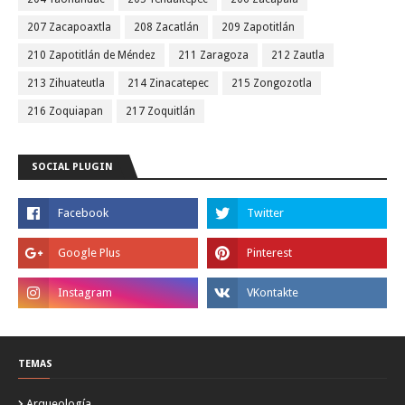
207 Zacapoaxtla
208 Zacatlán
209 Zapotitlán
210 Zapotitlán de Méndez
211 Zaragoza
212 Zautla
213 Zihuateutla
214 Zinacatepec
215 Zongozotla
216 Zoquiapan
217 Zoquitlán
SOCIAL PLUGIN
TEMAS
Arqueología