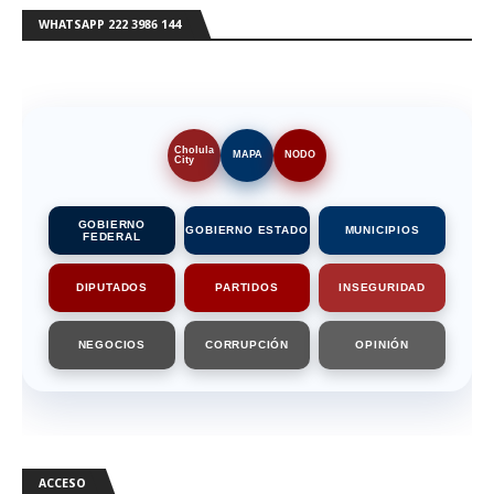
WHATSAPP 222 3986 144
Cholula
MAPA
NODO
City
GOBIERNO
GOBIERNO ESTADO
MUNICIPIOS
FEDERAL
DIPUTADOS
PARTIDOS
INSEGURIDAD
NEGOCIOS
CORRUPCIÓN
OPINIÓN
ACCESO