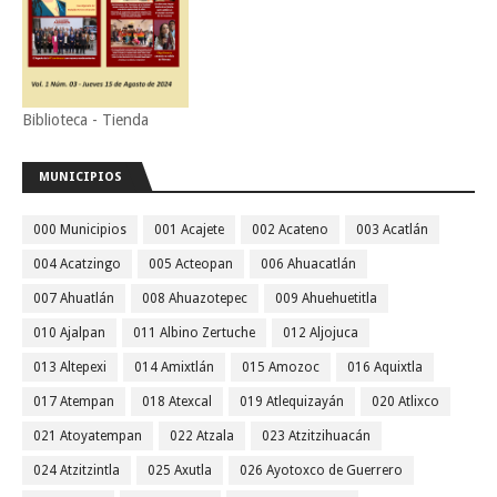
Biblioteca - Tienda
MUNICIPIOS
000 Municipios
001 Acajete
002 Acateno
003 Acatlán
004 Acatzingo
005 Acteopan
006 Ahuacatlán
007 Ahuatlán
008 Ahuazotepec
009 Ahuehuetitla
010 Ajalpan
011 Albino Zertuche
012 Aljojuca
013 Altepexi
014 Amixtlán
015 Amozoc
016 Aquixtla
017 Atempan
018 Atexcal
019 Atlequizayán
020 Atlixco
021 Atoyatempan
022 Atzala
023 Atzitzihuacán
024 Atzitzintla
025 Axutla
026 Ayotoxco de Guerrero