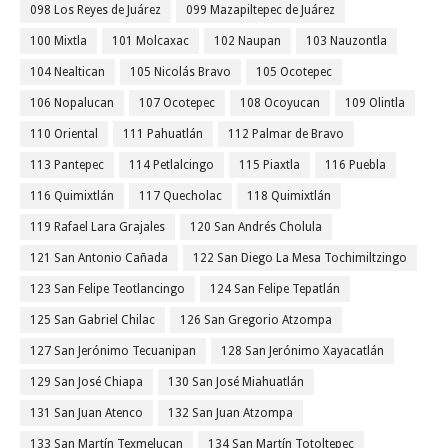
098 Los Reyes de Juárez
099 Mazapiltepec de Juárez
100 Mixtla
101 Molcaxac
102 Naupan
103 Nauzontla
104 Nealtican
105 Nicolás Bravo
105 Ocotepec
106 Nopalucan
107 Ocotepec
108 Ocoyucan
109 Olintla
110 Oriental
111 Pahuatlán
112 Palmar de Bravo
113 Pantepec
114 Petlalcingo
115 Piaxtla
116 Puebla
116 Quimixtlán
117 Quecholac
118 Quimixtlán
119 Rafael Lara Grajales
120 San Andrés Cholula
121 San Antonio Cañada
122 San Diego La Mesa Tochimiltzingo
123 San Felipe Teotlancingo
124 San Felipe Tepatlán
125 San Gabriel Chilac
126 San Gregorio Atzompa
127 San Jerónimo Tecuanipan
128 San Jerónimo Xayacatlán
129 San José Chiapa
130 San José Miahuatlán
131 San Juan Atenco
132 San Juan Atzompa
133 San Martín Texmelucan
134 San Martín Totoltepec