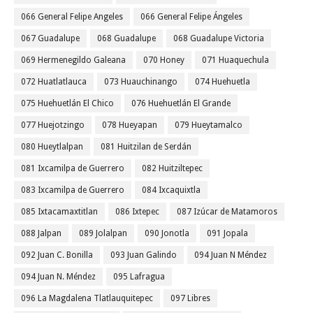
066 General Felipe Angeles
066 General Felipe Ángeles
067 Guadalupe
068 Guadalupe
068 Guadalupe Victoria
069 Hermenegildo Galeana
070 Honey
071 Huaquechula
072 Huatlatlauca
073 Huauchinango
074 Huehuetla
075 Huehuetlán El Chico
076 Huehuetlán El Grande
077 Huejotzingo
078 Hueyapan
079 Hueytamalco
080 Hueytlalpan
081 Huitzilan de Serdán
081 Ixcamilpa de Guerrero
082 Huitziltepec
083 Ixcamilpa de Guerrero
084 Ixcaquixtla
085 Ixtacamaxtitlan
086 Ixtepec
087 Izúcar de Matamoros
088 Jalpan
089 Jolalpan
090 Jonotla
091 Jopala
092 Juan C. Bonilla
093 Juan Galindo
094 Juan N Méndez
094 Juan N. Méndez
095 Lafragua
096 La Magdalena Tlatlauquitepec
097 Libres