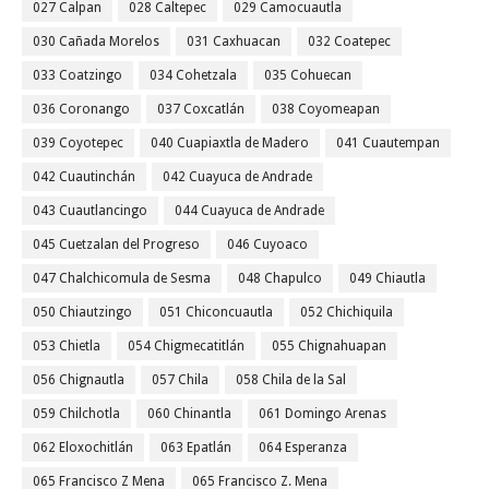
027 Calpan
028 Caltepec
029 Camocuautla
030 Cañada Morelos
031 Caxhuacan
032 Coatepec
033 Coatzingo
034 Cohetzala
035 Cohuecan
036 Coronango
037 Coxcatlán
038 Coyomeapan
039 Coyotepec
040 Cuapiaxtla de Madero
041 Cuautempan
042 Cuautinchán
042 Cuayuca de Andrade
043 Cuautlancingo
044 Cuayuca de Andrade
045 Cuetzalan del Progreso
046 Cuyoaco
047 Chalchicomula de Sesma
048 Chapulco
049 Chiautla
050 Chiautzingo
051 Chiconcuautla
052 Chichiquila
053 Chietla
054 Chigmecatitlán
055 Chignahuapan
056 Chignautla
057 Chila
058 Chila de la Sal
059 Chilchotla
060 Chinantla
061 Domingo Arenas
062 Eloxochitlán
063 Epatlán
064 Esperanza
065 Francisco Z Mena
065 Francisco Z. Mena