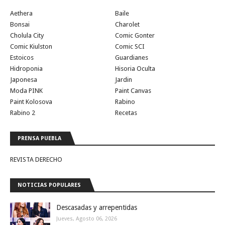
Aethera
Baile
Bonsai
Charolet
Cholula City
Comic Gonter
Comic Kiulston
Comic SCI
Estoicos
Guardianes
Hidroponia
Hisoria Oculta
Japonesa
Jardin
Moda PINK
Paint Canvas
Paint Kolosova
Rabino
Rabino 2
Recetas
PRENSA PUEBLA
REVISTA DERECHO
NOTICIAS POPULARES
Descasadas y arrepentidas
Jueves, Agosto 06, 2026