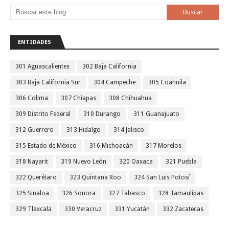
ENTIDADES
301 Aguascalientes
302 Baja California
303 Baja California Sur
304 Campeche
305 Coahuila
306 Colima
307 Chiapas
308 Chihuahua
309 Distrito Federal
310 Durango
311 Guanajuato
312 Guerrero
313 Hidalgo
314 Jalisco
315 Estado de México
316 Michoacán
317 Morelos
318 Nayarit
319 Nuevo León
320 Oaxaca
321 Puebla
322 Querétaro
323 Quintana Roo
324 San Luis Potosí
325 Sinaloa
326 Sonora
327 Tabasco
328 Tamaulipas
329 Tlaxcala
330 Veracruz
331 Yucatán
332 Zacatecas