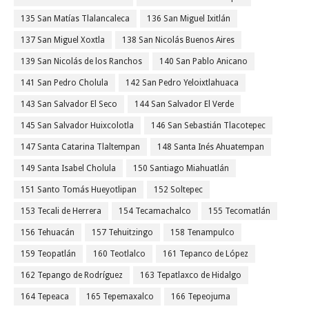
135 San Matías Tlalancaleca
136 San Miguel Ixitlán
137 San Miguel Xoxtla
138 San Nicolás Buenos Aires
139 San Nicolás de los Ranchos
140 San Pablo Anicano
141 San Pedro Cholula
142 San Pedro Yeloixtlahuaca
143 San Salvador El Seco
144 San Salvador El Verde
145 San Salvador Huixcolotla
146 San Sebastián Tlacotepec
147 Santa Catarina Tlaltempan
148 Santa Inés Ahuatempan
149 Santa Isabel Cholula
150 Santiago Miahuatlán
151 Santo Tomás Hueyotlipan
152 Soltepec
153 Tecali de Herrera
154 Tecamachalco
155 Tecomatlán
156 Tehuacán
157 Tehuitzingo
158 Tenampulco
159 Teopatlán
160 Teotlalco
161 Tepanco de López
162 Tepango de Rodríguez
163 Tepatlaxco de Hidalgo
164 Tepeaca
165 Tepemaxalco
166 Tepeojuma