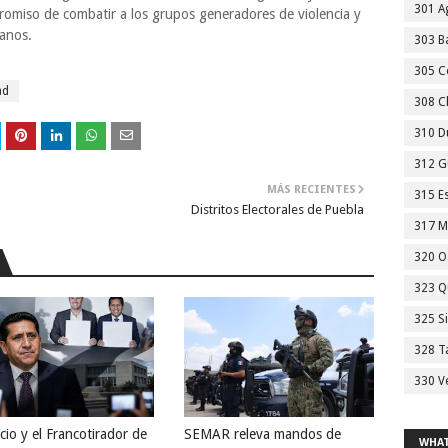
301 A
romiso de combatir a los grupos generadores de violencia y
lanos.
303 Ba
305 C
ad
308 C
310 D
312 G
MÁS RECIENTES
315 E
Distritos Electorales de Puebla
317 M
320 O
323 Q
325 S
328 T
330 V
cio y el Francotirador de
SEMAR releva mandos de
WHAT