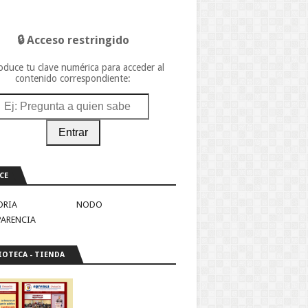
🔒 Acceso restringido
oduce tu clave numérica para acceder al
contenido correspondiente:
Entrar
CE
ORIA
NODO
PARENCIA
IOTECA - TIENDA