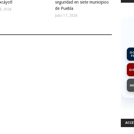
ixcáyotl
seguridad en siete municipios
de Puebla
18, 2026
Julio 17, 2026
G
F
DI
N
ACCE