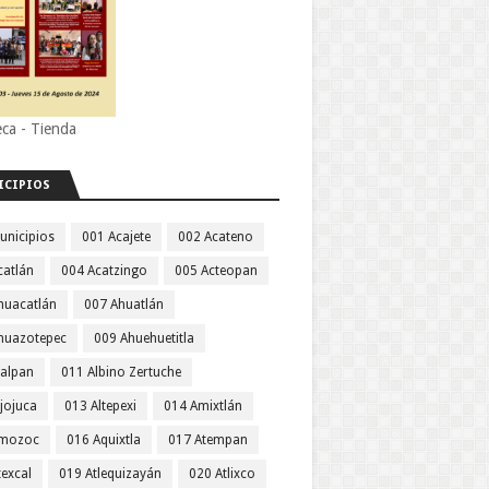
eca - Tienda
ICIPIOS
unicipios
001 Acajete
002 Acateno
catlán
004 Acatzingo
005 Acteopan
huacatlán
007 Ahuatlán
huazotepec
009 Ahuehuetitla
jalpan
011 Albino Zertuche
jojuca
013 Altepexi
014 Amixtlán
Amozoc
016 Aquixtla
017 Atempan
texcal
019 Atlequizayán
020 Atlixco