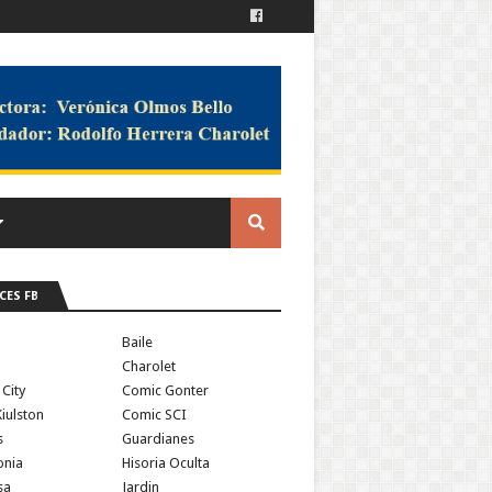
CES FB
a
Baile
Charolet
 City
Comic Gonter
iulston
Comic SCI
s
Guardianes
onia
Hisoria Oculta
sa
Jardin