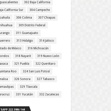
guascalientes
302 Baja California
ja California Sur
304 Campeche
oahuila
306 Colima
307 Chiapas
hihuahua
309 Distrito Federal
urango
311 Guanajuato
uerrero
313 Hidalgo
314 Jalisco
stado de México
316 Michoacán
orelos
318 Nayarit
319 Nuevo León
axaca
321 Puebla
322 Querétaro
uintana Roo
324 San Luis Potosí
inaloa
326 Sonora
327 Tabasco
amaulipas
329 Tlaxcala
eracruz
331 Yucatán
332 Zacatecas
SAPP 222 3986 144