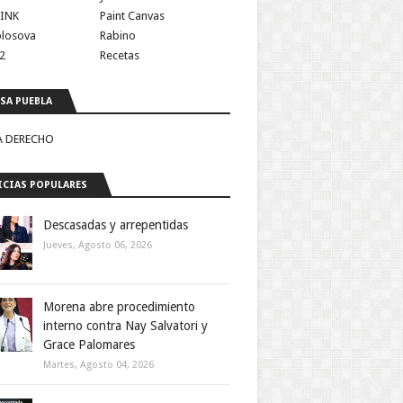
INK
Paint Canvas
olosova
Rabino
2
Recetas
SA PUEBLA
A DERECHO
CIAS POPULARES
Descasadas y arrepentidas
Jueves, Agosto 06, 2026
Morena abre procedimiento
interno contra Nay Salvatori y
Grace Palomares
Martes, Agosto 04, 2026