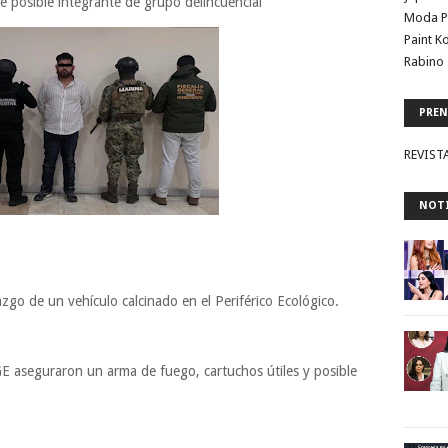
 posible integrante de grupo delincuencial
Moda P
Paint K
Rabino 
PREN
REVIST
NOTI
llazgo de un vehículo calcinado en el Periférico Ecológico.
GE aseguraron un arma de fuego, cartuchos útiles y posible