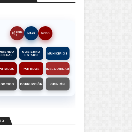
Cholula
MAPA
NODO
City
OBIERNO
GOBIERNO
MUNICIPIOS
EDERAL
ESTADO
PUTADOS
PARTIDOS
INSEGURIDAD
EGOCIOS
CORRUPCIÓN
OPINIÓN
SO