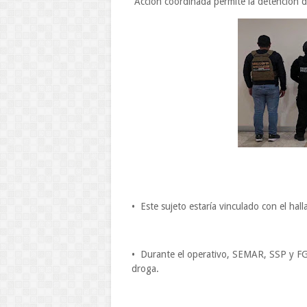
Acción coordinada permite la detención de
•⁠ ⁠Este sujeto estaría vinculado con el ha
•⁠ ⁠Durante el operativo, SEMAR, SSP y F
droga.