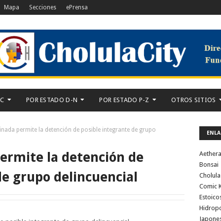
Mapa
Secciones
ePrensa
-C
POR ESTADO D-N
POR ESTADO P-Z
OTROS SITIOS
nada permite la detención de posible integrante de grupo
ENLA
ermite la detención de
Aether
Bonsai
de grupo delincuencial
Cholula
Comic K
Estoico
Hidrop
Japone