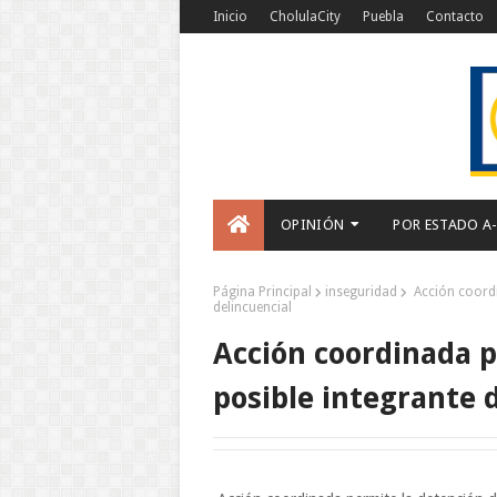
Inicio
CholulaCity
Puebla
Contacto
OPINIÓN
POR ESTADO A
Página Principal
inseguridad
Acción coordi
delincuencial
Acción coordinada p
posible integrante 