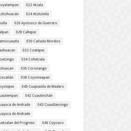
toyatempan
022 Atzala
tzitzihuacán
024 Atzitzintla
xutla
026 Ayotoxco de Guerrero
alpan
028 Caltepec
amocuautla
030 Cañada Morelos
axhuacan
032 Coatepec
oatzingo
034 Cohetzala
ohuecan
036 Coronango
oxcatlán
038 Coyomeapan
oyotepec
040 Cuapiaxtla de Madero
uautempan
042 Cuautinchán
uayuca de Andrade
043 Cuautlancingo
uayuca de Andrade
uetzalan del Progreso
046 Cuyoaco