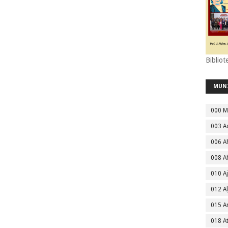
Bibliot
MUN
000 M
003 A
006 A
008 A
010 A
012 Al
015 
018 A